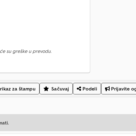
će su greške u prevodu.
rikaz za štampu
Sačuvaj
Podeli
Prijavite o
mati.