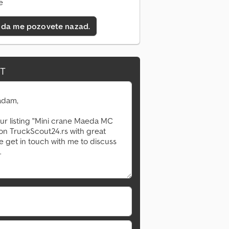
e
 da me pozovete nazad.
IT