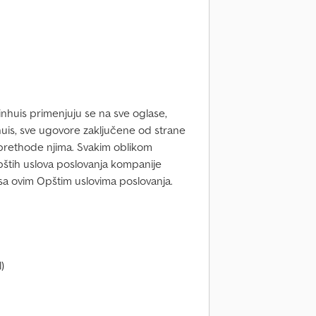
inhuis primenjuju se na sve oglase,
is, sve ugovore zaključene od strane
 prethode njima. Svakim oblikom
pštih uslova poslovanja kompanije
i sa ovim Opštim uslovima poslovanja.
)