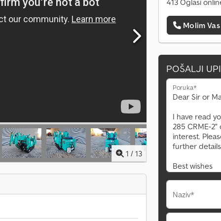
413 Oglasi onlin
Molim Vas
POŠALJI UP
Poruka*
1
/
13
Naziv*