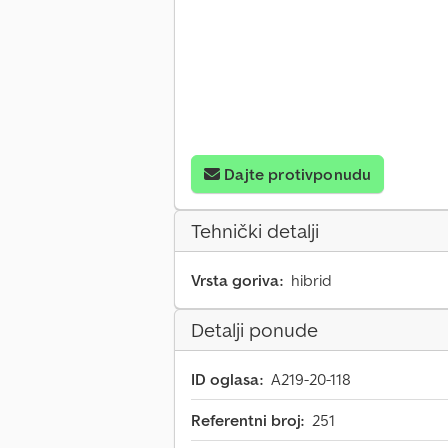
Dajte protivponudu
Tehnički detalji
Vrsta goriva:
hibrid
Detalji ponude
ID oglasa:
A219-20-118
Referentni broj:
251