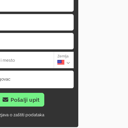
Zemlja
 i mesto
govac
Pošalji upit
zjava o zaštiti podataka