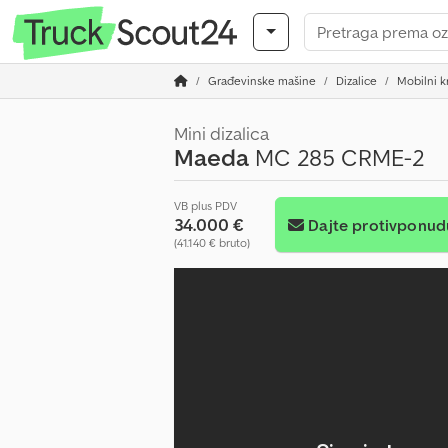
Građevinske mašine
Dizalice
Mobilni k
Mini dizalica
Maeda
MC 285 CRME-2
VB plus PDV
34.000 €
Dajte protivponud
(41.140 € bruto)