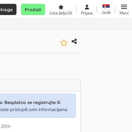
etraga
Prodati
Jezik
Lista želja
(0)
Prijava
Meni
a:
Besplatno se registrujte ili
iste pristupili svim informacijama.
 2014