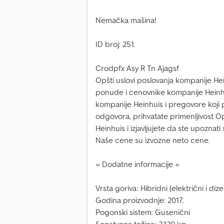
Nemačka mašina!
ID broj: 251.
Crodpfx Asy R Tn Ajagsf
Opšti uslovi poslovanja kompanije He
ponude i cenovnike kompanije Heinhu
kompanije Heinhuis i pregovore koji
odgovora, prihvatate primenljivost O
Heinhuis i izjavljujete da ste upoznat
Naše cene su izvozne neto cene.
= Dodatne informacije =
Vrsta goriva: Hibridni (električni i dizel
Godina proizvodnje: 2017.
Pogonski sistem: Gusenični