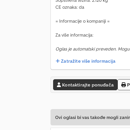
Sopstvena težina: 2.120 kg
CE oznaka: da
= Informacije o kompaniji =
Za više informacija:
Oglas je automatski preveden. Mogu
Zatražite više informacija
Kontaktirajte ponuđača
P
Ovi oglasi bi vas takođe mogli zani