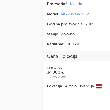
Proizvođač:
Maeda
Model:
MC 285 CRME-2
Godina proizvodnje:
2017
Stanje:
polovno
Radni sati:
1.806 h
Cena i lokacija
VB plus PDV
34.000 €
(41.140 € bruto)
Lokacija:
Almelo, Holandija