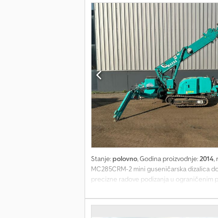
Stanje:
polovno
, Godina proizvodnje:
2014
,
MC285CRM-2 mini guseničarska dizalica dost
precizne radove podizanja u ograničenim pr
metara, što pruža fleksibilnost i domet za ra
Specifikacije: • Sertifikat: CE • Radni sati: 
informacija, detalje o inspekciji ili ponud