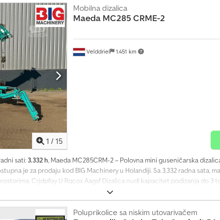
Mobilna dizalica
Maeda
MC285 CRME-2
Velddriel
1.451 km
1
/
15
 radni sati:
3.332 h
, Maeda MC285CRM-2 – Polovna mini guseničarska dizalic
upna je za prodaju kod BIG Machinery u Holandiji. Sa 3.332 radna sata, maš
ostorima. Crjdpfoy U Rqcox Aagsf Dizalica nudi kapacitet podizanja do 3 t
zne aplikacije dizanja. Guseničarsko podvozje obezbeđuje stabilnost i upravlj
3.332 • Kapacitet podizanja: 3 t • Dužina kraka: 8 m • Guseničar • Stanje: polo
u. Isporuka širom sveta moguća, uz kompletno organizovanje izvozne dokument
Poluprikolice sa niskim utovarivačem