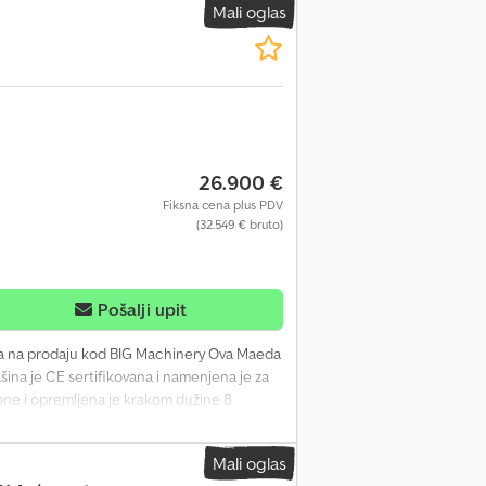
Mali oglas
26.900 €
Fiksna cena plus PDV
(32.549 € bruto)
Pošalji upit
a na prodaju kod BIG Machinery Ova Maeda
ina je CE sertifikovana i namenjena je za
one i opremljena je krakom dužine 8
ivost na različitim gradilištima.
vano Kontaktirajte BIG Machinery za više
Mali oglas
acije i transporta iz našeg sedišta u