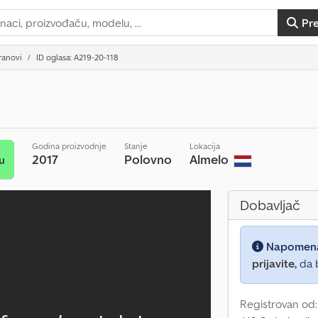
Pr
ranovi
ID oglasa: A219-20-118
Godina proizvodnje
Stanje
Lokacija
2017
Polovno
Almelo
u
Dobavljač
Napomen
prijavite,
da b
Registrovan od: