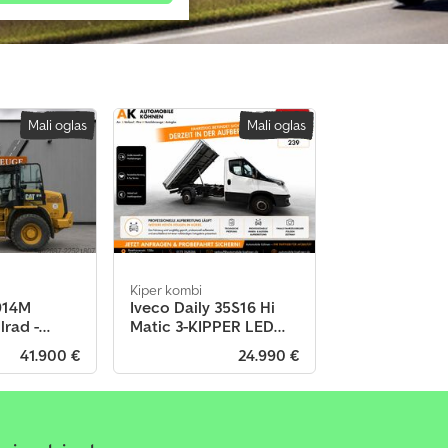
Mali oglas
Mali oglas
Kiper kombi
 914M
Iveco Daily 35S16 Hi
lrad -
Matic 3-KIPPER LED
abel
AHK 1 HAND
41.900 €
24.990 €