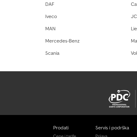
DAF
Cat
Iveco
JC
MAN
Li
Mercedes-Benz
Ma
Scania
Vo
Prodati
Servis i podrška
Cene i tarife
Prijava