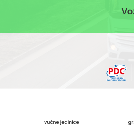
Vo
vučne jedinice
gr