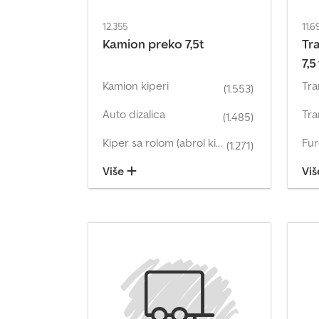
12.355
11.6
Kamion preko 7,5t
Tr
7,5 
Kamion kiperi
Tra
(1.553)
Auto dizalica
(1.485)
Kiper sa rolom (abrol kiperi)
(1.271)
Više
Vi