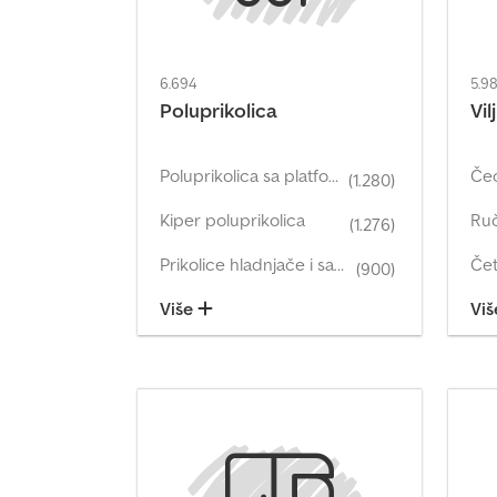
6.694
5.9
Poluprikolica
Vil
Poluprikolica sa platformom i ceradom
Čeo
(1.280)
Kiper poluprikolica
Ruč
(1.276)
Prikolice hladnjače i sanduci za svježu dostavu
Čet
(900)
Više
Vi