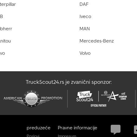
erpillar
DAF
B
Iveco
ebherr
MAN
nitou
Mercedes-Benz
lvo
Volvo
TruckScout24.rs je zvanični sponzor:
preduzeće
Pravne informacije
Poslovi
Impresum