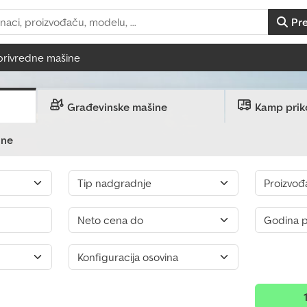
Pr
privredne mašine
Građevinske mašine
Kamp priko
ine