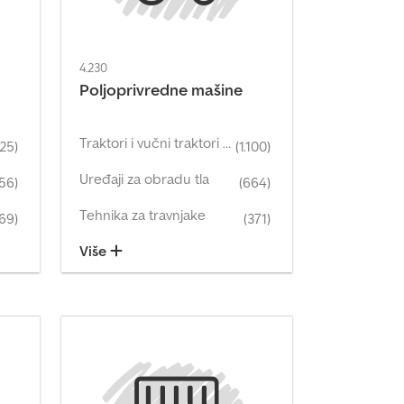
4.230
Poljoprivredne mašine
Traktori i vučni traktori (poljoprivreda)
625)
(1.100)
Uređaji za obradu tla
56)
(664)
Tehnika za travnjake
169)
(371)
Više