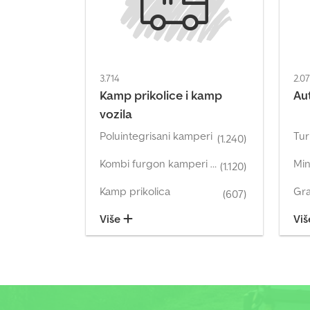
3.714
2.0
Kamp prikolice i kamp
Au
vozila
Poluintegrisani kamperi
Tur
(1.240)
Kombi furgon kamperi i kamp vozila
Min
(1.120)
Kamp prikolica
Gra
(607)
Više
Vi