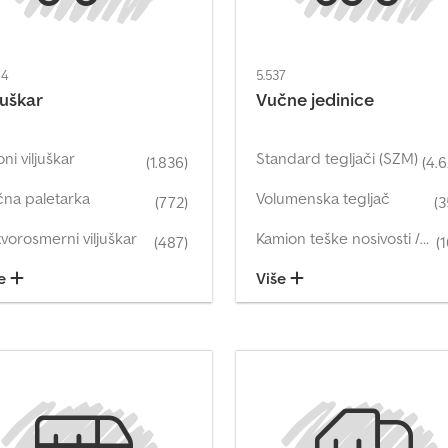
84
5.537
juškar
Vučne jedinice
ni viljuškar
Standard tegljači (SZM)
(1.836)
(4.
na paletarka
Volumenska tegljač
(772)
(3
vorosmerni viljuškar
Kamion teške nosivosti / tegljač
(487)
(
še
Više