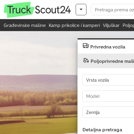
Građevinske mašine
Kamp prikolice i kamperi
Viljuškar
Poljo
Privredna vozila
Poljoprivredne maš
Detaljna pretraga