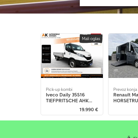
Mali oglas
Pick-up kombi
Prevoz konja
Iveco Daily 35S16
Renault Ma
TIEFPRITSCHE AHK
HORSETRUC
KLIMA LUFT
STALLION 3X
19.990 €
Mali oglas