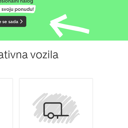
esionalni nalog
u svoju ponudu!
e se sada
ativna vozila