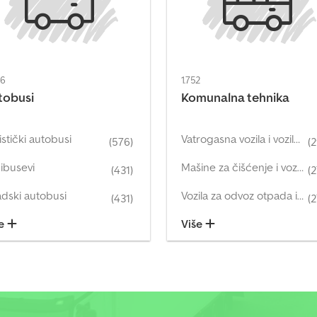
76
1.752
tobusi
Komunalna tehnika
istički autobusi
Vatrogasna vozila i vozila hitne pomoći
(576)
(
ibusevi
Mašine za čišćenje i vozila za održavanje puteva
(431)
(
dski autobusi
Vozila za odvoz otpada i komunalna vozila
(431)
(
še
Više