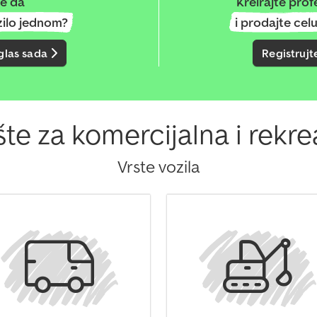
te da
Kreirajte prof
ilo jednom?
i prodajte cel
glas sada
Registrujt
te za komercijalna i rekre
Vrste vozila