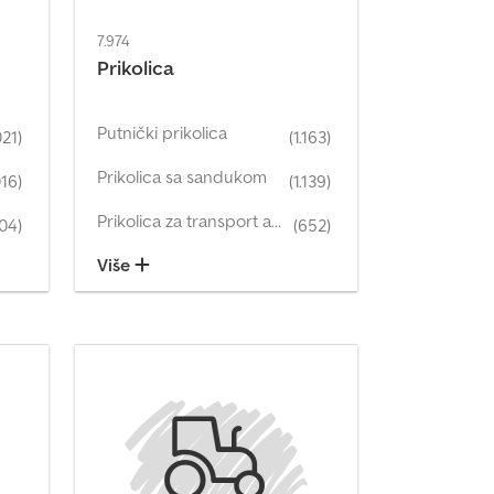
7.974
Prikolica
Putnički prikolica
021)
(1.163)
Prikolica sa sandukom
016)
(1.139)
Prikolica za transport automobila
504)
(652)
Više