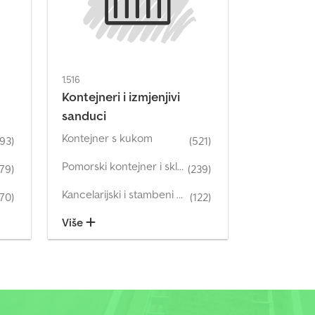
1.516
Kontejneri i izmjenjivi
sanduci
Kontejner s kukom
293)
(521)
Pomorski kontejner i skladišni kontejner
279)
(239)
Kancelarijski i stambeni kontejneri
270)
(122)
Više