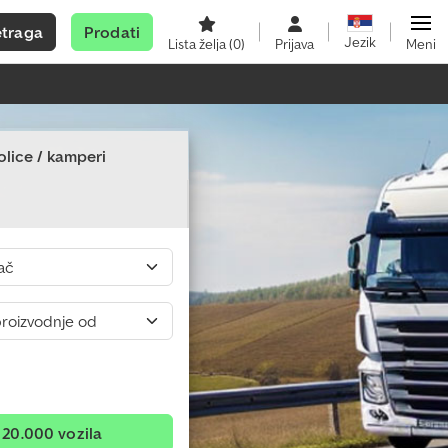
etraga
Prodati
Jezik
Lista želja
(0)
Prijava
Meni
lice / kamperi
120.000 vozila