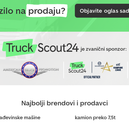
zilo na
prodaju?
Objavite oglas sa
je zvanični sponzor:
Najbolji brendovi i prodavci
ađevinske mašine
kamion preko 7,5t