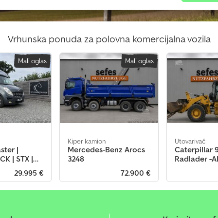
Vrhunska ponuda za polovna komercijalna vozila
Mali oglas
Mali oglas
Kiper kamion
Utovarivač
ster |
Mercedes-Benz Arocs
Caterpillar
K | STX |
3248
Radlader -Al
L | 2014...
Schaufel+G
29.995 €
72.900 €