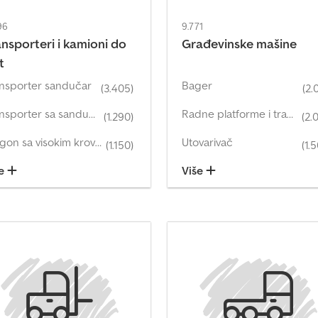
96
9.771
ansporteri i kamioni do
Građevinske mašine
t
nsporter sandučar
Bager
(3.405)
(2.
Transporter sa sandučastom nadogradnjom
Radne platforme i transportne platforme
(1.290)
(2.
Furgon sa visokim krovom i kombi sa visokim krovom
Utovarivač
(1.150)
(1.
še
Više