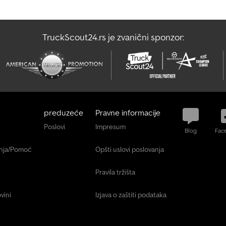
TruckScout24.rs je zvanični sponzor:
preduzeće
Pravne informacije
Poslovi
Impresum
Blog
Fac
anja/Pomoć
Opšti uslovi poslovanja
Pravila tržišta
vini
Izjava o zaštiti podataka