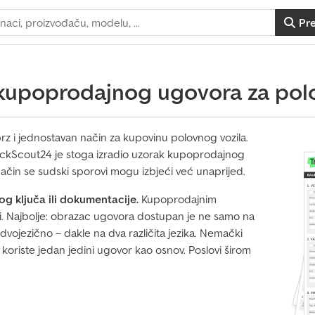
Pr
 kupoprodajnog ugovora za polo
rz i jednostavan način za kupovinu polovnog vozila.
TruckScout24 je stoga izradio uzorak kupoprodajnog
ačin se sudski sporovi mogu izbjeći već unaprijed.
g ključa ili dokumentacije.
Kupoprodajnim
i. Najbolje: obrazac ugovora dostupan je ne samo na
 dvojezično – dakle na dva različita jezika. Nemački
oriste jedan jedini ugovor kao osnov. Poslovi širom