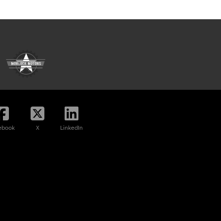
ebook
X
LinkedIn