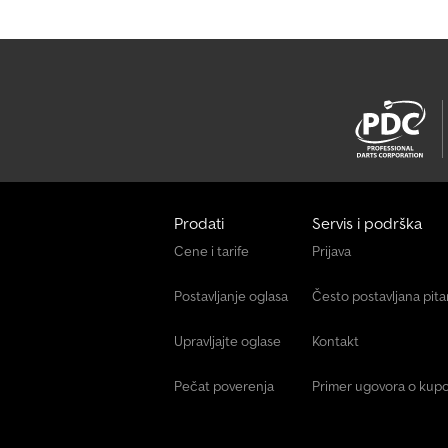
Prodati
Servis i podrška
Cene i tarife
Prijava
Postavljanje oglasa
Često postavljana pit
Upravljajte oglase
Kontakt
Pečat poverenja
Primer ugovora o kupo