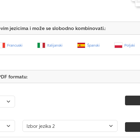
vim jezicima i može se slobodno kombinovati.:
Francuski
Italijanski
Španski
Poljski
PDF formatu: