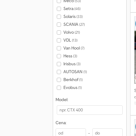
Iveco
(53)
Setra
(46)
o
Solaris
(33)
SCANIA
(27)
Volvo
(21)
VDL
(13)
Van Hool
(7)
P
Hess
(3)
s
Irisbus
u
(3)
d
AUTOSAN
(1)
E
Berkhof
(1)
d
Evobus
(1)
p
R
d
Model:
D
š
-
Cena:
M
-
B