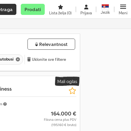
etraga
Prodati
Jezik
Lista želja
(0)
Prijava
Meni
Relevantnost
autobusi
Uklonite sve filtere
Mali oglas
iness
km
164.000 €
Fiksna cena plus PDV
(195.160 € bruto)