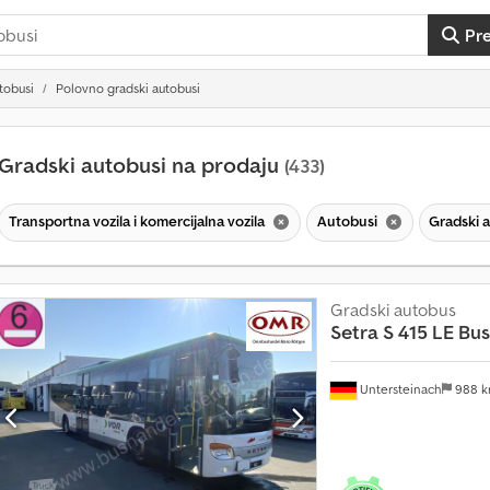
Pr
tobusi
Polovno gradski autobusi
Gradski autobusi na prodaju
(433)
Transportna vozila i komercijalna vozila
Autobusi
Gradski 
Gradski autobus
Setra
S 415 LE Bus
Untersteinach
988 