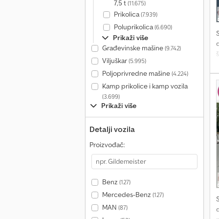
7,5 t
(11.675)
Prikolica
(7.939)
Poluprikolica
(6.690)
Prikaži više
d
Građevinske mašine
(9.742)
š
Viljuškar
(5.995)
Poljoprivredne mašine
(4.224)
Kamp prikolice i kamp vozila
N
(3.699)
p
Prikaži više
A
u
Detalji vozila
k
Proizvođač:
d
S
K
v
Benz
(127)
Mercedes-Benz
(127)
MAN
(87)
d