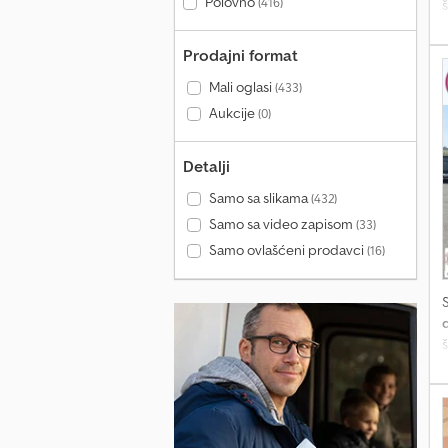
Polovno
(416)
š
Prodajni format
Mali oglasi
(433)
Aukcije
(0)
Detalji
P
m
Samo sa slikama
(432)
Samo sa video zapisom
(33)
z
Samo ovlašćeni prodavci
(16)
-
z
K
s
d
š
p