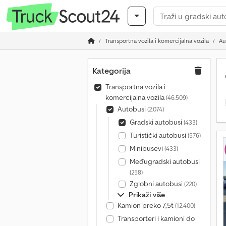
Transportna vozila i komercijalna vozila
Au
Kategorija
Transportna vozila i
komercijalna vozila
(46.509)
Autobusi
(2.074)
Gradski autobusi
(433)
Turistički autobusi
(576)
Minibusevi
(433)
Međugradski autobusi
(258)
Zglobni autobusi
(220)
Prikaži više
Kamion preko 7,5t
(12.400)
Transporteri i kamioni do