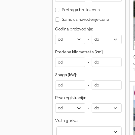
D
Pretraga bruto cena
z
z
Samo uz navođenje cene
o
Godina proizvodnje:
-
r
Pređena kilometraža [km]:
-
d
Snaga [kW]:
r
-
A
Prva registracija:
k
v
-
R
k
Vrsta goriva:
S
r