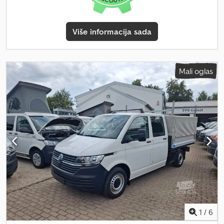
pronaći na:
Više informacija sada
Mali oglas
1
/
6