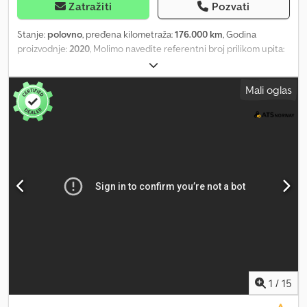
Zatražiti
Pozvati
Stanje:
polovno
, pređena kilometraža:
176.000 km
, Godina
proizvodnje:
2020
, Molimo navedite referentni broj prilikom upita:
23216 Specifikacije: • Godina proizvodnje: 2020 • Kilometraža: oko
176.000 km • Automatski menjač • Gume (vidi slike) • Dva seta
Mali oglas
pneumatika • Rampa za invalidska kolica • 10 sedišta • Dužina: 615
cm • Širina: 204 cm • Međuosovinsko rastojanje: 364 cm •
Sopstvena masa: 2.920 kg • Pogon na sva četiri točka (4x4) • 177 KS
• Kamera za vožnju unazad • Radio/CD • Klima uređaj Opis:
Volkswagen Crafter minibuse iz 2020. godine sa 10 sedišta,
opremljen liftom za invalidska kolica. Autobus je oblepljen belom
folijom, originalna boja je plava. Brza isporuka moguća. Dcedpfx
Ajzqm A Doh Ejk Kilometraža: 176000 Snaga (KS): 177 Tehnički
pregled: Ne EU odobrenje važi do: 17.04.2026 Sopstvena masa:
2920 kg Širina: 204 cm Dužina: 615 cm Model: Crafter Minibus - 10
sedišta - 4x4 - Lift za invalidska kolica Menjač: Automatski Broj
sedišta: 11 = Dodatne informacije = Namena: Transport robe Za
više informacija obratite se ATS Norway.
1
/
15