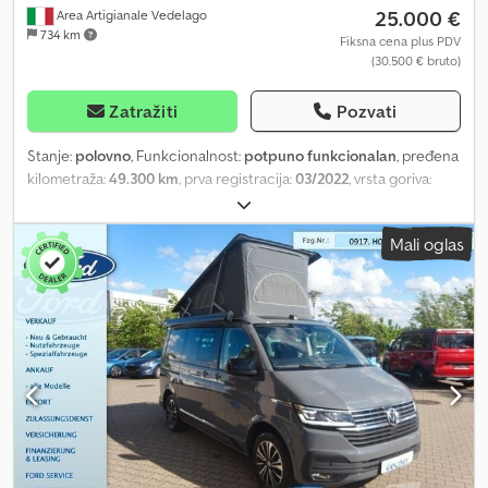
25.000 €
Area Artigianale Vedelago
734 km
Fiksna cena plus PDV
(30.500 € bruto)
Zatražiti
Pozvati
Stanje:
polovno
, Funkcionalnost:
potpuno funkcionalan
, pređena
kilometraža:
49.300 km
, prva registracija:
03/2022
, vrsta goriva:
dizel
, maksimalna nosivost:
1.370 kg
, ukupna težina:
3.500 kg
,
konfiguracija osovina:
4x2
, gorivo:
dizel
, energetska efikasnost:
D
,
Mali oglas
boja:
bela
, tip prenosa:
mehanički
, suspencija:
čelik
, broj sedišta:
3
,
ukupna dužina:
6.204 mm
, ukupna širina:
2.098 mm
, dužina
tovarnog prostora:
3.500 mm
, širina utovarnog prostora:
2.040
mm
, visina tovarnog prostora:
400 mm
, Oprema:
ABS, Android
Auto, Apple CarPlay, Bluetooth, centralno zaključavanje,
električno podesivo ogledalo, električno podešavanje prozora,
elektronski program stabilnosti (ESP), klima uređaj, registracija
kamiona, servo upravljač, ugrađeni računar, vazdušni jastuk
,
VOLKSWAGEN CRAFTER 2.0 TDI Godina proizvodnje 03/2022,
prešao približno 49.300 km EURO 6, motor 2.0, 140 KS, ručni
menjač sa 6 brzina, klima-uređaj, centralna brava, električni