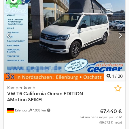
ne predstavljaju ugovorni element Dodpszrm Upsfx Ah Eeck
1
/
20
Kamper kombi
VW
T6 California Ocean EDITION
4Motion SEIKEL
67.440 €
Eilenburg
1.038 km
Fiksna cena uključujući PDV
(56.672 € neto)