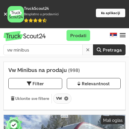
TruckScout24
Ka aplikaciji
Besplatno u prodavnici
Prodati
Pretraga
Vw Minibus na prodaju
(998)
Filter
Relevantnost
VW
Uklonite sve filtere
Mali oglas