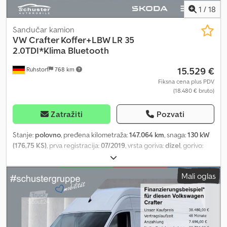
1
/
18
Sandučar kamion
VW
Crafter Koffer+LBW LR 35
2.0TDI*Klima Bluetooth
15.529 €
Ruhstorf
768 km
Fiksna cena plus PDV
(18.480 € bruto)
Zatražiti
Pozvati
Stanje:
polovno
, pređena kilometraža:
147.064 km
, snaga:
130 kW
(176,75 KS)
, prva registracija:
07/2019
, vrsta goriva:
dizel
, gorivo:
dizel
, boja:
bela
, emisioni razred:
Euro 6
, Godina proizvodnje:
2019
,
Oprema:
ABS, centralno zaključavanje, elektronski program
Mali oglas
stabilnosti (ESP), hidraulični zadnji podizač, klima uređaj,
kontrola proklizavanja, sistem imobilizera, ugrađeni računar,
vazdušni jastuk
, * Na našem sajtu možete pronaći još 1500 vozila.
Leasing i finansiranje su mogući i bez učešća! * Naše cene su za
preuzimanje vozila u gotovini, što znači da se dodatne usluge kao