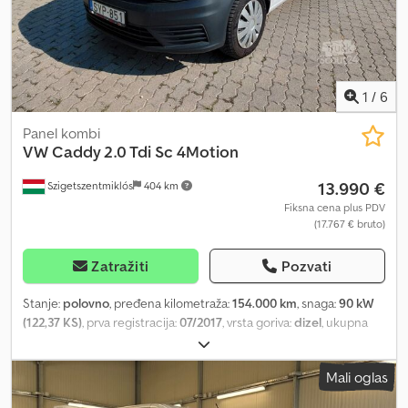
broj: WV2ZZZ7HZFH07xxxx Za više informacija kontaktirajte ATS
Norway.
1
/
6
Panel kombi
VW
Caddy 2.0 Tdi Sc 4Motion
13.990 €
Szigetszentmiklós
404 km
Fiksna cena plus PDV
(17.767 € bruto)
Zatražiti
Pozvati
Stanje:
polovno
, pređena kilometraža:
154.000 km
, snaga:
90 kW
(122,37 KS)
, prva registracija:
07/2017
, vrsta goriva:
dizel
, ukupna
težina:
2.251 kg
, sledeća inspekcija (TÜV):
03/2028
, boja:
bela
, tip
prenosa:
mehanički
, emisioni razred:
Euro 6
, broj sedišta:
2
, dužina
Mali oglas
tovarnog prostora:
1.790 mm
, širina utovarnog prostora:
1.480 mm
,
visina tovarnog prostora:
1.225 mm
, Godina proizvodnje:
2017
,