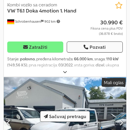
Kombi vozilo sa ceradom
VW
T6.1 Doka 4motion 1. Hand
30.990 €
Schrobenhausen
902 km
Fiksna cena plus PDV
(36.878 € bruto)
Zatražiti
Pozvati
Stanje:
polovno
, pređena kilometraža:
66.000 km
, snaga:
110 kW
(149,56 KS)
, prva registracija:
03/2022
, vrsta goriva:
dizel
, ukupna
težina:
3.000 kg
, sledeća inspekcija (TÜV):
05/2028
, boja:
bela
, tip
prenosa:
mehanički
, emisioni razred:
Euro 6
, broj sedišta:
6
,
Mali oglas
Oprema:
ABS, centralno zaključavanje, elektronski program
stabilnosti (ESP), filter za čađ, grejač za parkiranje, klima uređaj,
pogon na sve točkove
, Daljinsko upravljanje, grejani spoljni
retrovizori, radio, cerada sa ramom, mogućnost Apple Car Play,
isporuka širom zemlje 295 EUR + PDV, garancija i probna vožnja
mogući. Br: 032 Radno vreme: pon-pet 8.00-12.00 i 13.30-17.00,
Sačuvaj pretragu
subotom 9.00-11.30. Više vozila na: Dedpfx Aheztg U Es Eeck