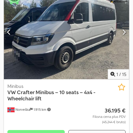
1
/
15
Minibus
VW
Crafter Minibus – 10 seats – 4x4 -
Wheelchair lift
36.195 €
Norveška
1.915 km
Fiksna cena plus PDV
(45.244 € bruto)