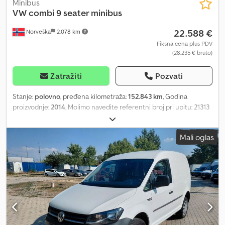
Minibus
VW
combi 9 seater minibus
22.588 €
Norveška
2.078 km
Fiksna cena plus PDV
(28.235 € bruto)
Zatražiti
Pozvati
Stanje:
polovno
, pređena kilometraža:
152.843 km
, Godina
proizvodnje:
2014
, Molimo navedite referentni broj pri upitu: 21313
Specifikacije: Model godina: 2014 Pređeno: 152.843 km Snaga: 114
KS Pogon: 4x2 Menjač: ručni Euro 5 motor Broj sedišta: 9 Zupčasti
Mali oglas
kaiš promenjen Nedavno servisiran Zadnji parking senzori Grejani
retrovizori Radio Svetla Klima uređaj Odmah dostupan Dedpfx
Ahszqmy No Eeck Opis: Prodajemo Volkswagen Kombi minibuse iz
2014. godine sa 9 sedišta. Vozilo je nedavno servisirano i zupčasti
kaiš je zamenjen. Isporučuje se sa zimskim i letnjim gumama.
Odmah dostupan. Kilometraža: 152843 Snaga: 114 KS Tehnički
pregled: Da EU homologacija važi do: 09.01.2028 Sopstvena masa:
1901 kg Model: kombi 9-sed minibus Menjač: manuelni Broj
sedišta: 9 = Dodatne informacije = Namena: transport robe Serijski