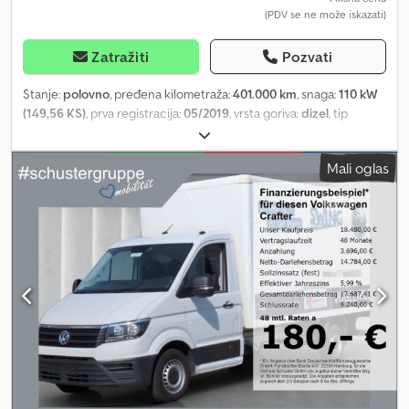
(PDV se ne može iskazati)
Zatražiti
Pozvati
Stanje:
polovno
, pređena kilometraža:
401.000 km
, snaga:
110 kW
(149,56 KS)
, prva registracija:
05/2019
, vrsta goriva:
dizel
, tip
prenosa:
mehanički
, Oprema:
ABS, centralno zaključavanje,
elektronski program stabilnosti (ESP), klima uređaj
, Razgledanje
Mali oglas
uz prethodni telefonski dogovor. Dedpozqxqmefx Ah Esck