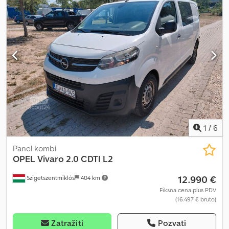
1
/
6
Panel kombi
OPEL
Vivaro 2.0 CDTI L2
12.990 €
Szigetszentmiklós
404 km
Fiksna cena plus PDV
(16.497 € bruto)
Zatražiti
Pozvati