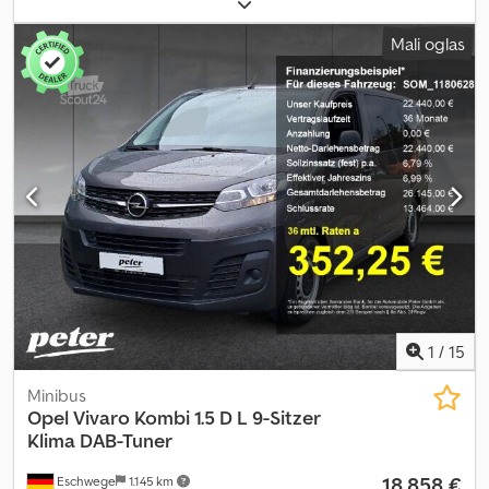
vozača:
ostalo
, tip prenosa:
mehanički
, emisioni razred:
Euro 6
,
broj sedišta:
7
, ukupna dužina:
2.100 mm
, ukupna širina:
2.430 mm
,
Mali oglas
Oprema:
ABS, centralno zaključavanje, elektronski program
stabilnosti (ESP), klima uređaj, maglenke, senzori za parkiranje,
servo upravljač, sistem imobilizera, tempomat, ugrađeni
računar, vazdušni jastuk
, Eksterijer * Gume za sve vremenske
uslove Ostalo * Bojenje nadgradnje u RAL 2011 komunalno
narandžasta * Materijal Crepe Black crna sa tapaciranim
naslonom za glavu * PAKET VIDLJIVOSTI Dsdpfxjzgkzpo Ahveck
1
/
15
Minibus
Opel
Vivaro Kombi 1.5 D L 9-Sitzer
Klima DAB-Tuner
18.858 €
Eschwege
1.145 km