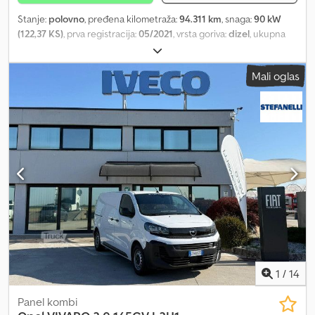
Stanje:
polovno
, pređena kilometraža:
94.311 km
, snaga:
90 kW
(122,37 KS)
, prva registracija:
05/2021
, vrsta goriva:
dizel
, ukupna
težina:
3.100 kg
, boja:
bela
, tip prenosa:
mehanički
, Dozvoljena
ukupna masa: 3100 kg. Vozilo je dostupno u našem sedištu u
Mali oglas
Pradamanu (UD). Za informacije i fotografije: Giulio Desenibus
Telefon - 0432.409212 Mobilni Whatsapp - 366.6069108 Davide
Tonino Telefon - 0432.409209 Mobilni Whatsapp - 338.6218473.
Dcsdpfsynn N Isx Ahvok
1
/
14
Panel kombi