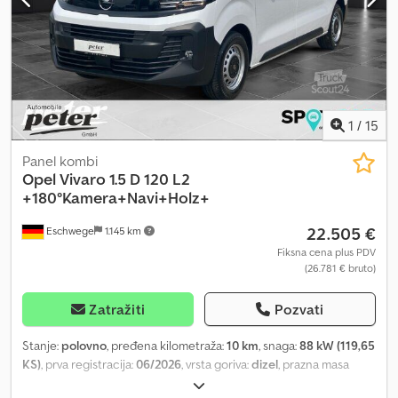
(metalik) Dodpszr Rvkofx Ahvsck * Tkanina Crepe Black, crna, sa
podstavljenim naslonima za glavu * Audio sistem Techno 7 sa
ekranom osetljivim na dodir, DAB i aplikacijama
1
/
15
Panel kombi
Opel
Vivaro 1.5 D 120 L2
+180°Kamera+Navi+Holz+
22.505 €
Eschwege
1.145 km
Fiksna cena plus PDV
(26.781 € bruto)
Zatražiti
Pozvati
Stanje:
polovno
, pređena kilometraža:
10 km
, snaga:
88 kW (119,65
KS)
, prva registracija:
06/2026
, vrsta goriva:
dizel
, prazna masa
vozila:
1.721 kg
, maksimalna nosivost:
1.184 kg
, ukupna težina:
2.830