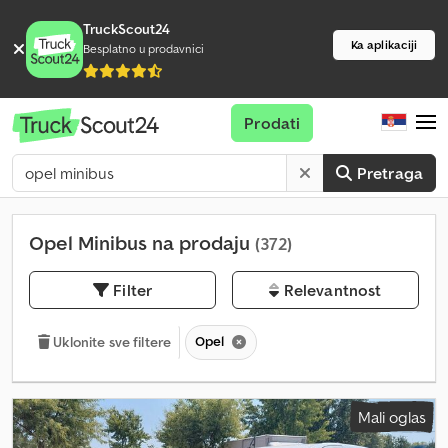
TruckScout24
Ka aplikaciji
Besplatno u prodavnici
Prodati
Pretraga
Opel Minibus na prodaju
(372)
Filter
Relevantnost
Opel
Uklonite sve filtere
Mali oglas