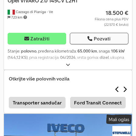
Opel
VIVARO 2.0 145CV L2H1
18.500 €
Cazzago di Pianiga - Ve
723 km
Fiksna cena plus PDV
(22.570 € bruto)
Zatražiti
Pozvati
Stanje:
polovno
, pređena kilometraža:
65.000 km
, snaga:
106 kW
(144,12 KS)
, prva registracija:
04/2024
, vrsta goriva:
dizel
, ukupna
težina:
2.734 kg
, boja:
bela
, tip prenosa:
mehanički
, Ukupna
dozvoljena težina: 2734 kg. Vozilo je dostupno u našoj poslovnici u
Pradamanu (UD). Za informacije i fotografije, kontaktirajte: Đulio
Otkrijte više polovnih vozila
Desenibus Dcedpfx Ajy Riwgehvok Telefon: 0432.409212 Mobilni
(WhatsApp): 366.6069108 Davide Tonino Telefon: 0432.409209
Mobilni (WhatsApp): 338.6218473
o
Transporter sandučar
Ford Transit Connect
Mali oglas