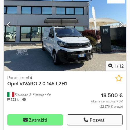
1
/
12
Panel kombi
Opel
VIVARO 2.0 145 L2H1
18.500 €
Cazzago di Pianiga - Ve
723 km
Fiksna cena plus PDV
(22.570 € bruto)
Zatražiti
Pozvati