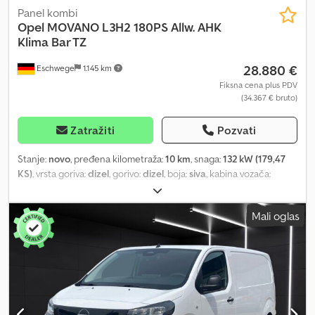
Panel kombi
Opel
MOVANO L3H2 180PS Allw. AHK
Klima Bar TZ
28.880 €
Eschwege
1.145 km
Fiksna cena plus PDV
(34.367 € bruto)
Zatražiti
Pozvati
Stanje:
novo
, pređena kilometraža:
10 km
, snaga:
132 kW (179,47
KS)
, vrsta goriva:
dizel
, gorivo:
dizel
, boja:
siva
, kabina vozača:
ostalo
, tip prenosa:
mehanički
, emisioni razred:
Euro 6
, broj
sedišta:
3
, Oprema:
ABS, centralno zaključavanje, elektronski
Mali oglas
program stabilnosti (ESP), filter za čađ, garancija za polovna
vozila, klima uređaj, klizna vrata, kontrola proklizavanja, senzori
za parkiranje, servo upravljač, sistem imobilizera, tempomat,
ugrađeni računar, vučna spojnica prikolice
, Eksterijer * Celo
godišnje gume Komfor i zaštita životne sredine * Kamera za vožnju
unazad sa dinamičkim linijama Ostalo * Kuka za prikolicu (nije
sklopiva) * PAKET ZA ZAŠTITU TERETA * Čelično siva boja