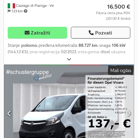
16.500 €
Cazzago di Pianiga - Ve
723 km
Fiksna cena plus PDV
(20.130 € bruto)
Zatražiti
Pozvati
Stanje:
polovno
, pređena kilometraža:
88.727 km
, snaga:
106 kW
(144,12 KS)
, prva registracija:
02/2023
, vrsta goriva:
dizel
, ukupna
težina:
1.102 kg
, boja:
siva
, tip prenosa:
mehanički
, Maksimalna
dozvoljena težina: 1102 kg. Vozilo je dostupno u našoj poslovnici u
Mali oglas
Pradamanu (UD). Za informacije i fotografije, kontaktirajte: Đulio
Desenibus Telefon: 0432.409212 Mobilni (WhatsApp): 366.6069108
Dcsdpfxoyt Uawe Ahvok Davide Tonino Telefon: 0432.409209
Mobilni (WhatsApp): 338.6218473