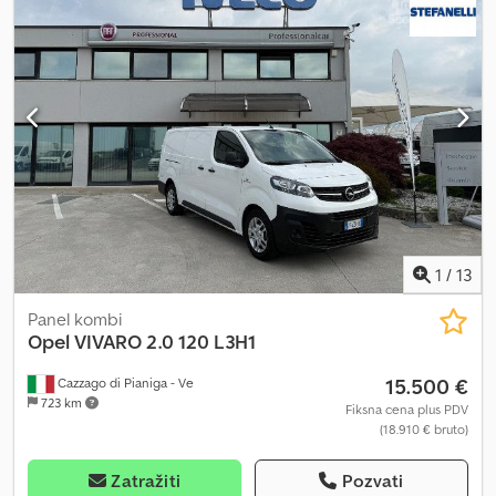
Spreman za vožnju, menjač proizvodi zvuke. Posebna oprema:
zaštita kabine. Dodatna oprema: vazdušni jastuk na strani vozača,
obrtomer, ojačano vešanje, karoserija/nadgradnja: standardna
sandučara sa dvostrukom kabinom, podešavanje visine farova,
motor 2,5 l – 88 kW CDTI, standardni krov H1, dozvoljena ukupna
masa 3,5 t, međuosovinsko rastojanje 4078 mm, set za popravku
guma, sedišta u vozačkoj kabini: dvosed za suvozača, podeljeno
staklo spoljašnjih retrovizora, čelične felne 6x16, termoizolaciona
stakla. Dsdeyd S R Ujpfx Ahveck
1
/
13
Panel kombi
Opel
VIVARO 2.0 120 L3H1
15.500 €
Cazzago di Pianiga - Ve
723 km
Fiksna cena plus PDV
(18.910 € bruto)
Zatražiti
Pozvati