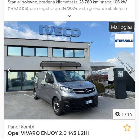
Stanje:
polovno
, pređena kilometraža:
28.760 km
, snaga:
106 kW
(144,12 KS)
, prva registracija:
04/2024
, vrsta goriva:
dizel
, ukupna
težina:
2.734 kg
, boja:
bela
, tip prenosa:
mehanički
, Maksimalna
dozvoljena ukupna težina: 2734 kg. Vozilo je dostupno u našoj
Mali oglas
poslovnici u Pradamanu (UD). Za više informacija i fotografija,
kontaktirajte: Đulio Desenibus Telefon: 0432.409212 Dcodpoy U
Apqsfx Ahvsk Mobilni (WhatsApp): 366.6069108 Davide Tonino
Telefon: 0432.409209 Mobilni (WhatsApp): 338.6218473
1
/
14
Panel kombi
Opel
VIVARO ENJOY 2.0 145 L2H1