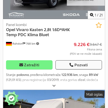
1
/
21
Panel kombi
Opel
Vivaro Kasten 2,8t 1.6D*AHK
Temp PDC Klima Bluet
9.226 €
Ruhstorf
768 km
9.647 €
Fiksna cena
(PDV se ne može iskazati)
Zatražiti
Pozvati
Stanje:
polovno
, pređena kilometraža:
122.936 km
, snaga:
89 kW
(121,01 KS)
, prva registracija:
03/2019
, vrsta goriva:
dizel
, sledeća
inspekcija (TÜV):
08/2026
, gorivo:
dizel
, boja:
bela
, emisioni razred:
Euro 6
, Godina proizvodnje:
2019
, Oprema:
ABS, centralno
Mali oglas
zaključavanje, elektronski program stabilnosti (ESP), klima
uređaj, klizna vrata, kontrola proklizavanja, maglenke, sistem
imobilizera, tempomat, ugrađeni računar, vazdušni jastuk,