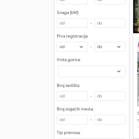
D
k
Snaga [kW]:
M
-
p
z
Prva registracija:
D
o
-
Vrsta goriva:
Broj sedišta:
-
Broj stajaćih mesta:
-
d
Tip prenosa: