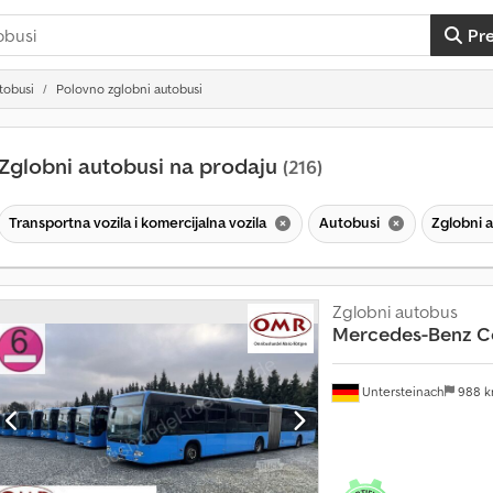
Pr
tobusi
Polovno zglobni autobusi
Zglobni autobusi na prodaju
(216)
Transportna vozila i komercijalna vozila
Autobusi
Zglobni 
Zglobni autobus
Mercedes-Benz
C
Untersteinach
988 
V