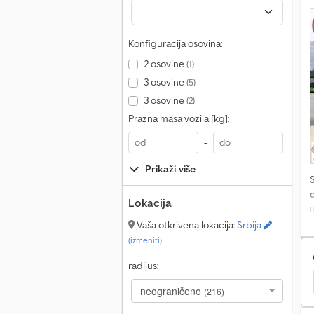
s
Konfiguracija osovina:
A
u
2 osovine
(1)
i
3 osovine
(5)
s
3 osovine
(2)
Z
-
Prazna masa vozila [kg]:
-
Prikaži više
d
Lokacija
Vaša otkrivena lokacija:
Srbija
E
(izmeniti)
radijus:
-
neograničeno
(216)
g
k