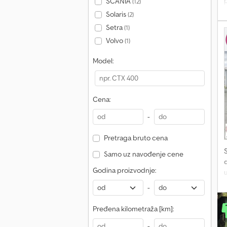
p
SCANIA
(12)
Solaris
(2)
Setra
(1)
Volvo
(1)
Model:
Cena:
-
Pretraga bruto cena
Samo uz navođenje cene
d
Godina proizvodnje:
-
Pređena kilometraža [km]:
b
-
-