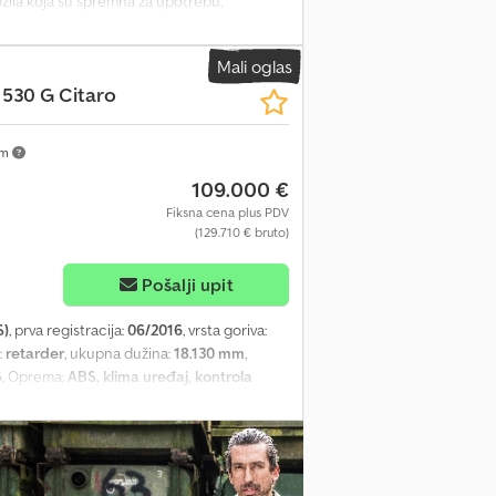
vozila koja su spremna za upotrebu,
potrebnu dokumentaciju za registraciju
leski, poljski, ruski) Dedpfoyr U R Tsx
Mali oglas
 530 G Citaro
km
109.000 €
Fiksna cena plus PDV
(129.710 € bruto)
Pošalji upit
S)
, prva registracija:
06/2016
, vrsta goriva:
:
retarder
, ukupna dužina:
18.130 mm
,
6
, Oprema:
ABS, klima uređaj, kontrola
ektrično podesivi spoljašnji retrovizori -
 plejer - Zaštita od sunca = Napomene =
va: EURO6 - Menjač: Automatski - Ukupan
e: 96 - - Bezbednost: - - Retarder - Tempomat
nkcionalni volan - - Putnička kabina: - -