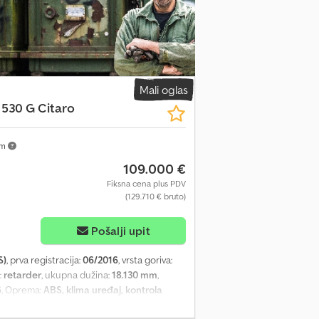
o za dečja kolica - Rampa za invalidska
u - Unutrašnja kamera - - Eksterijer: - -
oj dvostrukih vrata: 3x - Sistem za
i retrovizori - Ventilatori na krovu - Otvori
SB radio - - Ostalo: - - Dupli pneumatici
ika: prednja osovina oko 40%; srednja osovina
Mali oglas
odložno greškama. Slike i tekst mogu se
 530 G Citaro
ije = Zapremina motora: 7.698 cc Marka
km
109.000 €
Fiksna cena plus PDV
(129.710 € bruto)
Pošalji upit
S)
, prva registracija:
06/2016
, vrsta goriva:
:
retarder
, ukupna dužina:
18.130 mm
,
6
, Oprema:
ABS, klima uređaj, kontrola
ektrično podesivi spoljašnji retrovizori -