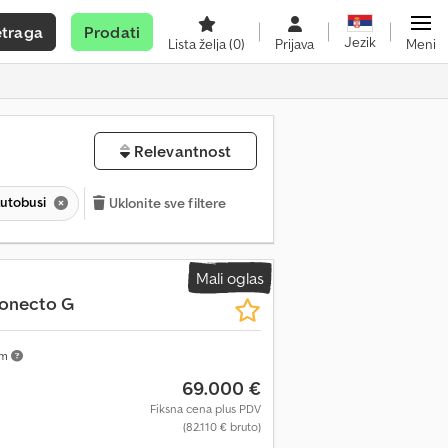
etraga
Prodati
Jezik
Lista želja
(0)
Prijava
Meni
Relevantnost
autobusi
Uklonite sve filtere
Mali oglas
onecto G
km
69.000 €
Fiksna cena plus PDV
(82.110 € bruto)