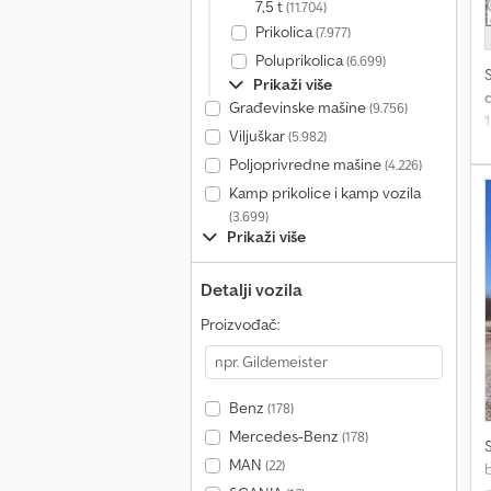
7,5 t
(11.704)
Prikolica
(7.977)
Poluprikolica
(6.699)
Prikaži više
d
Građevinske mašine
(9.756)
Viljuškar
(5.982)
Poljoprivredne mašine
(4.226)
r
Kamp prikolice i kamp vozila
(3.699)
n
Prikaži više
(
Detalji vozila
z
Proizvođač:
M
z
P
t
Benz
(178)
D
Mercedes-Benz
(178)
MAN
m
(22)