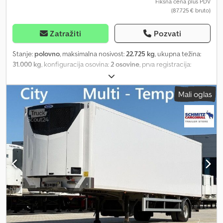
Fiksna cena plus PDV
(87.725 € bruto)
Zatražiti
Pozvati
Stanje:
polovno
, maksimalna nosivost:
22.725 kg
, ukupna težina:
31.000 kg
, konfiguracija osovina:
2 osovine
, prva registracija:
04/2023
, sledeća inspekcija (TÜV):
04/2027
, ukupna širina:
2.600
mm
, ukupna visina:
4.000 mm
, Godina proizvodnje:
2023
, SOR 2-AS
Mali oglas
HLADNJAČA, GALVANIZOVANA ŠASIJA, UPRAVLJANA OSOVINA,
270 cm VISINA, 250 cm ŠIRINA Nadogradnja: Transport rashlađenih
i zamrznutih proizvoda Datum prve registracije: Tehnički pregled
važi do: - Marka i tip: SOR Iberica SOR-S2E, završna obrada od
strane Burgers Dimenzije (d x š x v): 1350 x 250 x 270 cm
(unutrašnje) Sopstvena masa: 8.275 kg Nosivost: 22.725 kg
Dozvoljena ukupna masa (GVW): 43.000 kg Rashladni motor:
Carrier Vector 1550, dizel i električni pogon Radni sati rashladnog
agregata: 26 sati Utovarna rampa: Nema Vešanje: Vazdušno
vešanje Konfiguracija osovina: Broj osovina: 2 Podizna osovina: Da,
osovina 1 Upravljana osovina: Da, osovina 2 je stangom upravljana
(Tridec sistem) Marka osovina: BPW sa disk kočnicama Dimenzije
guma: 385-55-22.5 Zadnja osovina 1: profil leva spolja 80%, desna