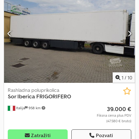
1
/
10
Rashladna poluprikolica
Sor Iberica
FRIGORIFERO
39.000 €
Italija
958 km
Fiksna cena plus PDV
(47.580 € bruto)
Zatražiti
Pozvati