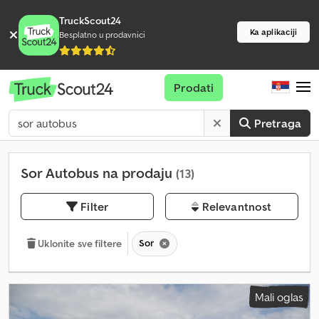
TruckScout24
Ka aplikaciji
Besplatno u prodavnici
Prodati
Pretraga
Sor Autobus na prodaju
(13)
Filter
Relevantnost
Sor
Uklonite sve filtere
Mali oglas