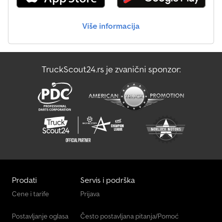
Solaris Autobus
Više informacija
Temsa Minibus
Transporter Za Staklo
TruckScout24.rs je zvanični sponzor:
Vdl Autobus
Volvo Autobus
Prodati
Servis i podrška
Cene i tarife
Prijava
Postavljanje oglasa
Često postavljana pitanja/Pomoć