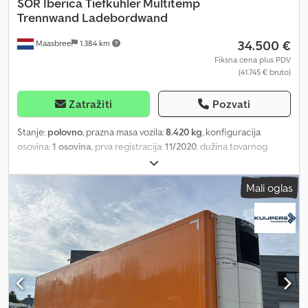
SOR Iberica
Tiefkühler Multitemp
Trennwand Ladebordwand
34.500 €
Maasbree
1.384 km
Fiksna cena plus PDV
(41.745 € bruto)
Zatražiti
Pozvati
Stanje:
polovno
, prazna masa vozila:
8.420 kg
, konfiguracija
osovina:
1 osovina
, prva registracija:
11/2020
, dužina tovarnog
prostora:
11.100 mm
, širina utovarnog prostora:
2.500 mm
, visina
tovarnog prostora:
2.460 mm
, zapremina tovarnog prostora:
68
Mali oglas
m³
, boja:
bela
, Godina proizvodnje:
2020
, Oprema:
ABS, hidraulični
zadnji podizač
, Prazna masa: 8420 kg, tovarni prostor (D Š V):
11.100 mm x 2.500 mm x 2.460 mm, zapremina tovarnog prostora: 68
m³, zaštita protiv podlijetanja, čelična zadnja podizna platforma:
Dhollandia 2500 KG sa baterijom, elektronski kočioni sistem EBS,
kutija za alat, prisilno upravljanje, ISO pregrada bez ventilatora,
priključni utikač 1x15-polni, protivprskajući sistem, dvostruka
guma. Kompletan asortiman naših vozila možete pronaći na našem
sajtu. Želite finansiranje? Pomoću naše Value Added Service