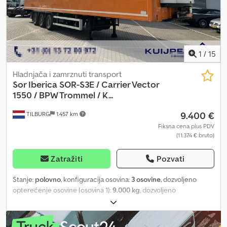
usluge nudimo individualne mogućnosti finansiranja, Full Service i
telematičke usluge. Rado ćemo vas posavetovati. Codpfx Aezhp H
Hogyjrf
1
/
15
Hladnjača i zamrznuti transport
Sor Iberica
SOR-S3E / Carrier Vector
1550 / BPW Trommel / K...
9.400 €
TILBURG
1.457 km
Fiksna cena plus PDV
(11.374 € bruto)
Zatražiti
Pozvati
Stanje:
polovno
, konfiguracija osovina:
3 osovine
, dozvoljeno
opterećenje osovine (osovina 1):
9.000 kg
, dozvoljeno
opterećenje osovine (osovina 2):
9.000 kg
, dozvoljeno
opterećenje osovine (osovina 3):
9.000 kg
, prva registracija:
07/2015
, dužina tovarnog prostora:
13.410 mm
, širina utovarnog