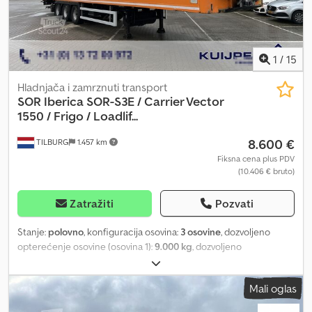
proizvoda Proizvođač: Kuijpers Trading BV Minosstraat 8 5048CK
TILBURG, NL
1
/
15
Hladnjača i zamrznuti transport
SOR Iberica
SOR-S3E / Carrier Vector
1550 / Frigo / Loadlif...
8.600 €
TILBURG
1.457 km
Fiksna cena plus PDV
(10.406 € bruto)
Zatražiti
Pozvati
Stanje:
polovno
, konfiguracija osovina:
3 osovine
, dozvoljeno
opterećenje osovine (osovina 1):
9.000 kg
, dozvoljeno
opterećenje osovine (osovina 2):
9.000 kg
, dozvoljeno
opterećenje osovine (osovina 3):
9.000 kg
, prva registracija:
Mali oglas
07/2015
, ukupna dužina:
14.040 mm
, ukupna širina:
2.600 mm
,
ukupna visina:
4.000 mm
, suspencija:
vazduh
, dimenzija gume: