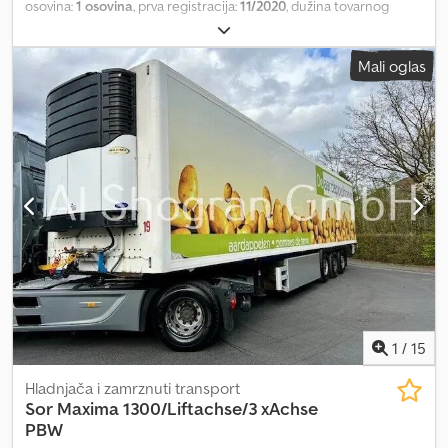
osovina:
1 osovina
, prva registracija:
11/2020
, dužina tovarnog
prostora:
11.100 mm
, širina utovarnog prostora:
2.500 mm
, visina
tovarnog prostora:
2.460 mm
, zapremina tovarnog prostora:
68
Mali oglas
m³
, boja:
bela
, Godina proizvodnje:
2020
, Oprema:
ABS, hidraulični
zadnji podizač
, Prazna masa: 8370 kg, tovarni prostor (D x Š x V):
11.100 mm x 2.500 mm x 2.460 mm, zapremina tovarnog prostora: 68
m³, zaštita od podletanja, čelična uspravna utovarna rampa:
Dhollandia 2500KG i baterija, elektronski kočioni sistem EBS, kutija
za alat, prisilno upravljanje, ISO pregrada bez ventilatora, priključni
utikač 1x15 polova, antispray zaštita, dvostruka guma, Kompletna
ponuda naših vozila dostupna je na sajtu. Želite li finansiranje? Sa
našim Value Added Service nudimo individualne mogućnosti
finansiranja, Full Service i telematičke usluge. Rado ćemo Vas
posavetovati. Cjdpfxjzdl Dyj Agyorf
1
/
15
Hladnjača i zamrznuti transport
Sor
Maxima 1300/Liftachse/3 xAchse
PBW