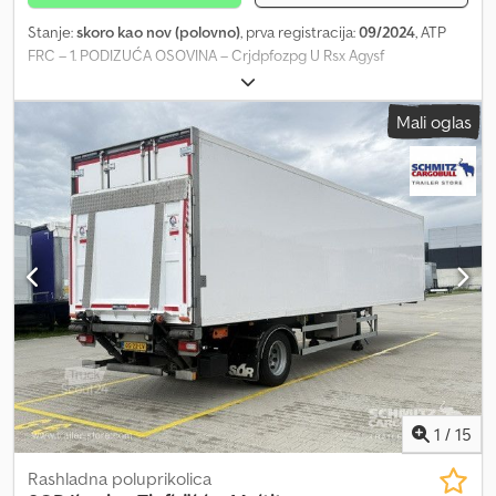
Stanje:
skoro kao nov (polovno)
, prva registracija:
09/2024
, ATP
FRC – 1. PODIZUĆA OSOVINA – Crjdpfozpg U Rsx Agysf
Mali oglas
1
/
15
Rashladna poluprikolica