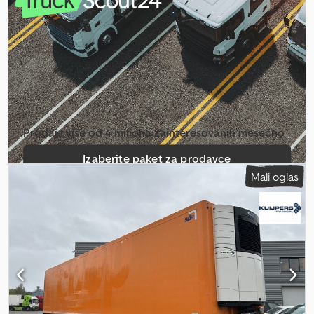
prostora:
2.480 mm
, visina tovarnog prostora:
2.640 mm
, ukupna
dužina:
14.040 mm
, ukupna širina:
2.600 mm
, ukupna visina:
4.000
mm
, suspencija:
vazduh
, dimenzija gume:
385 / 55 / R22.5
,
međuosovinsko rastojanje:
8.860 mm
, boja:
narandžasta
, Godina
proizvodnje:
2015
, Oprema:
hidraulični zadnji podizač
,
Konfiguracija osovina Dimenzije pneumatika: 385 / 55 / R22.5 Marka
osovina: BPW Crodezrtxhspfx Agyof Kočnice: Bubanj kočnice
Vešanje: Vazdušno vešanje Zadnja osovina 1: Podizna osovina;
Maks. dozvoljeno opterećenje osovine: 9000 kg; Šara pneumatika
Prodaja više od 4 miliona zainteresovanih mesečno
levo: 40%; Šara pneumatika desno: 40% Zadnja osovina 2: Maks.
dozvoljeno opterećenje osovine: 9000 kg; Šara pneumatika levo:
Izaberite paket za prodavce
40%; Šara pneumatika desno: 40% Zadnja osovina 3: Maks.
Mali oglas
dozvoljeno opterećenje osovine: 9000 kg; Šara pneumatika levo:
Kreiraj pojedinačni oglas
40%; Šara pneumatika desno: 40% Težine Prazna težina: 8.940 kg
Nosivost: 33.060 kg Dozvoljena ukupna masa: 42.000 kg
Funkcionalnost Zadnja utovarna platforma: Dhollandia DHSM.30,
podvozna rampa, 2500 kg Marka nadgradnje: SOR-S3E Carrier
Vector 1550 Hladionički motor: Dizel i električni (10.390 radnih sati
dizel; 479 električno) Održavanje Tehnički pregled (APK): važi do
09.2026 Istorija Broj vlasnika: 1 Stanje Opšte stanje: prosečno
Tehničko stanje: prosečno Vizuelno stanje: prosečno Bezbednost