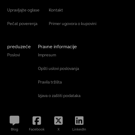
Upravljajte oglase
Kontakt
Pečat poverenja
Primer ugovora o kupovini
preduzeće
Pravne informacije
Poslovi
Impresum
Opšti uslovi poslovanja
Pravila tržišta
Izjava o zaštiti podataka
Blog
Facebook
X
LinkedIn