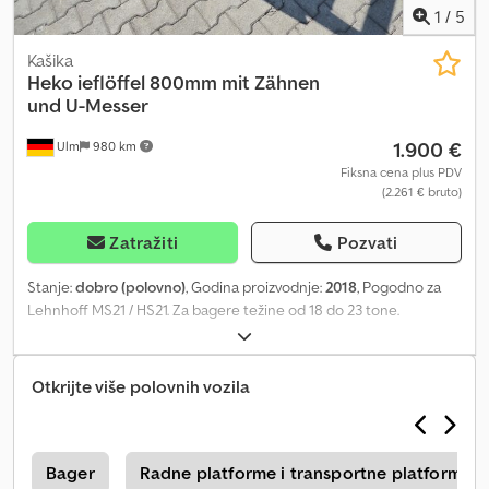
1
/
5
Kašika
Heko
ieflöffel 800mm mit Zähnen
und U-Messer
1.900 €
Ulm
980 km
Fiksna cena plus PDV
(2.261 € bruto)
Zatražiti
Pozvati
Stanje:
dobro (polovno)
, Godina proizvodnje:
2018
, Pogodno za
Lehnhoff MS21 / HS21. Za bagere težine od 18 do 23 tone.
Dcodpfxezrw Igj Al Dek Zapremina približno 650 litara. Težina
približno 600 kg. U dobrom stanju. Isporučuje se sa zubima i
noževima.
Otkrijte više polovnih vozila
Bager
Radne platforme i transportne platforme