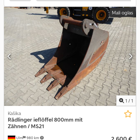
Mali oglas
1
/
1
Kašika
Rädlinger
ieflöffel 800mm mit
Zähnen / MS21
2.600 €
Ulm
980 km