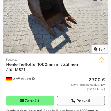
1
/
4
Kašika
Henle
Tieflöffel 1000mm mit Zähnen
/ für MS21
2.700 €
Ulm
980 km
EXW Fiksna cena plus PDV
(3.213 € bruto)
Zatražiti
Pozvati
Stanje:
dobro (polovno)
, širina kašike za kopanje:
1.000 mm
, za