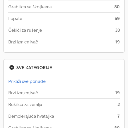
Grabilica sa školjkama
80
Lopate
59
Čekići za rušenje
33
Brzi izmjenjivač
19
SVE KATEGORIJE
Prikaži sve ponude
Brzi izmjenjivač
19
Bušilica za zemlju
2
Demolerajuća hvataljka
7
Grabilica sa školjkama
80