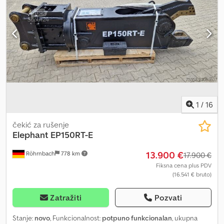
1
/
16
čekić za rušenje
Elephant
EP150RT-E
13.900 €
Röhrnbach
778 km
17.900 €
Fiksna cena plus PDV
(16.541 € bruto)
Zatražiti
Pozvati
Stanje:
novo
, Funkcionalnost:
potpuno funkcionalan
, ukupna