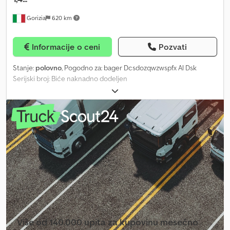
Gorizia
620 km
Informacije o ceni
Pozvati
Stanje:
polovno
, Pogodno za: bager Dcsdozqwzwspfx Al Dsk
Serijski broj: Biće naknadno dodeljen
Više od 140.000 upita za kupovinu mesečno