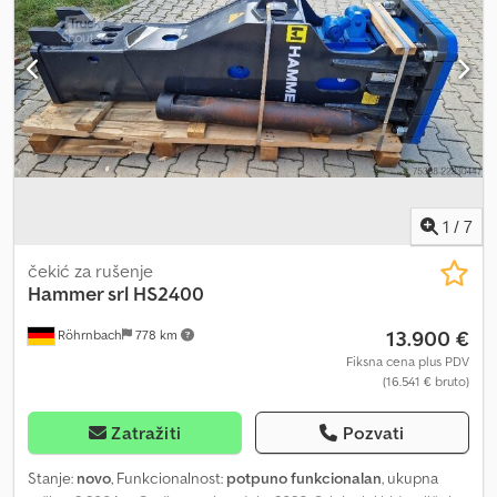
1
/
7
čekić za rušenje
Hammer srl
HS2400
13.900 €
Röhrnbach
778 km
Fiksna cena plus PDV
(16.541 € bruto)
Zatražiti
Pozvati
Stanje:
novo
, Funkcionalnost:
potpuno funkcionalan
, ukupna