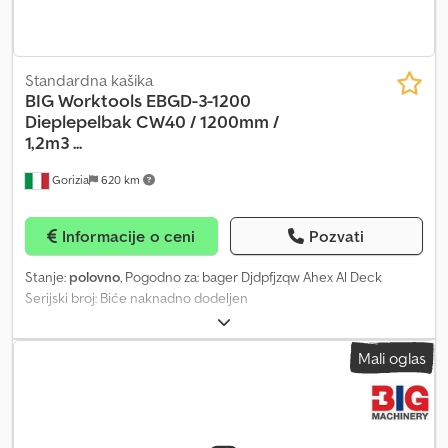
Standardna kašika
BIG Worktools
EBGD-3-1200
Dieplepelbak CW40 / 1200mm /
1,2m3 ...
Gorizia
620 km
Informacije o ceni
Pozvati
Stanje:
polovno
, Pogodno za: bager Djdpfjzqw Ahex Al Deck
Serijski broj: Biće naknadno dodeljen
Mali oglas