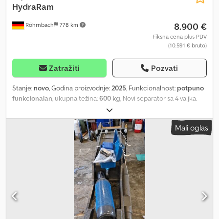
HydraRam
8.900 €
Röhrnbach
778 km
Fiksna cena plus PDV
(10.591 € bruto)
Zatražiti
Pozvati
Stanje:
novo
, Godina proizvodnje:
2025
, Funkcionalnost:
potpuno
funkcionalan
, ukupna težina:
600 kg
, Novi separator sa 4 valjka.
Idealan za bagere od 7 tona i više. Dcsdozltd Djpfx Al Dok
Mali oglas