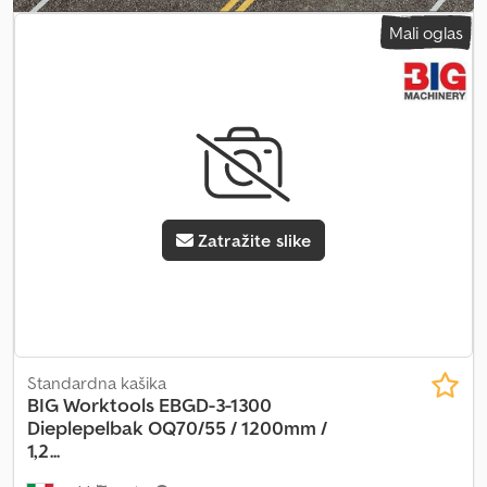
Izaberite paket za prodavce
Mali oglas
Zatražite slike
Standardna kašika
BIG Worktools
EBGD-3-1300
Dieplepelbak OQ70/55 / 1200mm /
1,2...