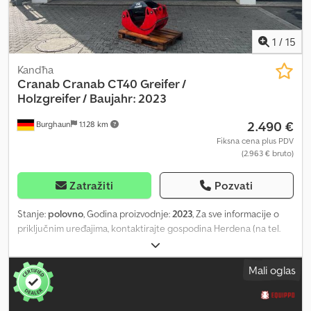
1
/
15
Kandћa
Cranab
Cranab CT40 Greifer /
Holzgreifer / Baujahr: 2023
2.490 €
Burghaun
1.128 km
Fiksna cena plus PDV
(2.963 € bruto)
Zatražiti
Pozvati
Stanje:
polovno
, Godina proizvodnje:
2023
, Za sve informacije o
priključnim uređajima, kontaktirajte gospodina Herdena (na tel.
broj). Cranab CT40 grabilica / drvna grabilica / godina proizvodnje:
2023 / veoma dobro stanje / dostupna u skladištu i odmah
Mali oglas
isporučiva Cena: 2.490,00 € neto / 2.963,10 € bruto Maksimalni
radni pritisak: 25 MPa Težina: 250 kg Dimenzije: Površina – od vrha
do vrha: 0,40 m² Maksimalna širina zahvata: 1978 mm Minimalni