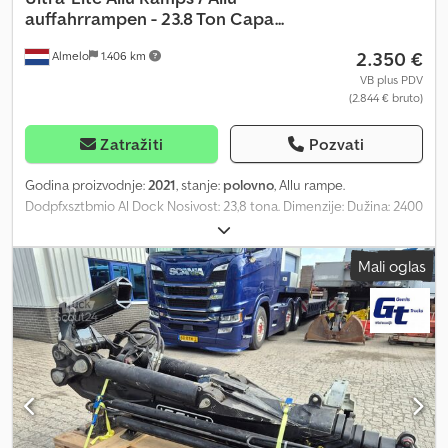
auffahrrampen - 23.8 Ton Capa...
2.350 €
Almelo
1.406 km
VB plus PDV
(2.844 € bruto)
Zatražiti
Pozvati
Godina proizvodnje:
2021
, stanje:
polovno
, Allu rampe.
Dodpfxsztbmio Al Dock Nosivost: 23,8 tona. Dimenzije: Dužina: 2400
mm. Širina: 450 mm. Debljina: 140 mm. Cena po setu od 2 komada!
Opšti uslovi poslovanja kompanije Heinhuis važe za sve oglase,
Mali oglas
ponude i kalkulacije kompanije Heinhuis, sve ugovore koje je
zaključila kompanija Heinhuis i pregovore koji prethode njima.
Svakim oblikom odgovora prihvatate primenljivost Opštih uslova
poslovanja kompanije Heinhuis i izjavljujete da ste upoznati sa
ovim Opštim uslovima poslovanja. Naše cene su izvozne neto
cene. = Dodatne informacije = Godina proizvodnje: 2021. Novo: Ne.
Pogodno za upotrebu sa: Kamionima. = Informacije o kompaniji =
Za više informacija: