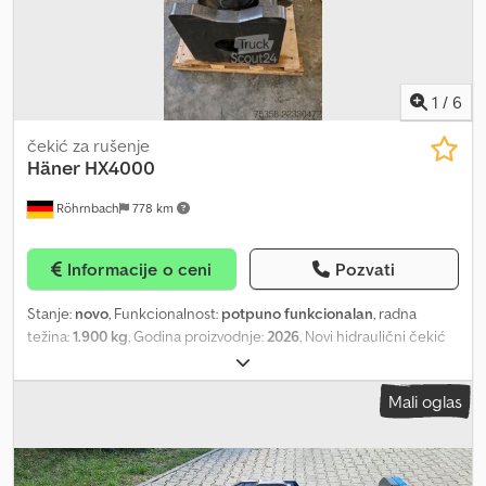
1
/
6
čekić za rušenje
Häner
HX4000
Röhrnbach
778 km
Informacije o ceni
Pozvati
Stanje:
novo
, Funkcionalnost:
potpuno funkcionalan
, radna
težina:
1.900 kg
, Godina proizvodnje:
2026
, Novi hidraulični čekić
za bagere od 20 tona i više. Dcjdpfx Ajzltdksl Dok Uključuje set za
punjenje i hidraulične creva.
Mali oglas