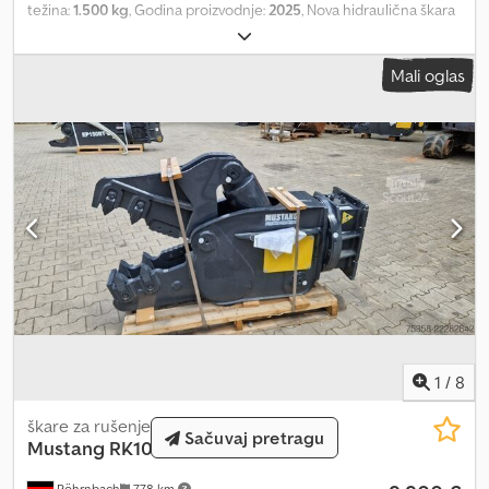
težina:
1.500 kg
, Godina proizvodnje:
2025
, Nova hidraulična škara
za bagere od 14 tona, rotacija za 360 stepeni, dodatna oprema,
Hardox čelik, Dedpfsydnuiex Al Djck CE oznaka. Težina: 1500 kg.
Mali oglas
1
/
8
škare za rušenje
Sačuvaj pretragu
Mustang
RK10
Röhrnbach
778 km