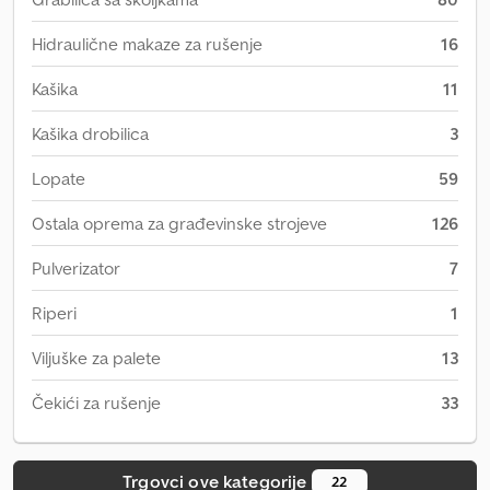
Hidraulične makaze za rušenje
16
Kašika
11
Kašika drobilica
3
Lopate
59
Ostala oprema za građevinske strojeve
126
Pulverizator
7
Riperi
1
Viljuške za palete
13
Čekići za rušenje
33
Trgovci ove kategorije
22