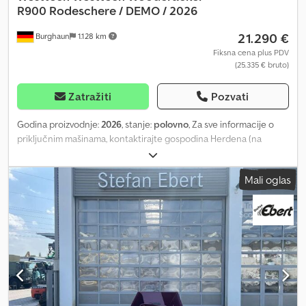
R900 Rodeschere / DEMO / 2026
21.290 €
Burghaun
1.128 km
Fiksna cena plus PDV
(25.335 € bruto)
Zatražiti
Pozvati
Godina proizvodnje:
2026
, stanje:
polovno
, Za sve informacije o
priključnim mašinama, kontaktirajte gospodina Herdena (na
telefonu: rado ćemo vam pomoći). Westtech Woodcracker R900,
škare za sečenje / godina proizvodnje: 2026 / DEMO uređaj / na
Mali oglas
lageru i odmah dostupan / u vrhunskom stanju! Cena: 21.290,00 €
neto / 25.335,10 € bruto - Širina otvora klešta: 955 mm - Snaga
sečenja (zavisno od radnog pritiska): do 45 t - Sopropna težina:
1.200 kg - Preporučeni protok: 100 - 190 l/min - Preporučeni radni
pritisak: 240 - 280 bar - Radna težina nosača: 25 t Opciono: - MS10
adapter ploča (trenutno montirana): 1.990,00 € neto Na lageru
imamo veliki broj adapter ploča (MS01 / MS03 / MS08 / CW05 /
CW10 / CW20 / OQ65 / OQ70/55 / itd...) i sve su odmah dostupne.
Na našem lageru imamo veoma veliki izbor različitih proizvoda