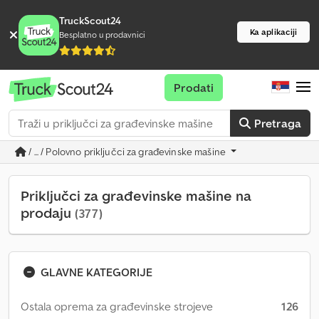
TruckScout24
Ka aplikaciji
Besplatno u prodavnici
Prodati
Pretraga
/ ... / Polovno priključci za građevinske mašine
Priključci za građevinske mašine na
prodaju
(377)
GLAVNE KATEGORIJE
Ostala oprema za građevinske strojeve
126