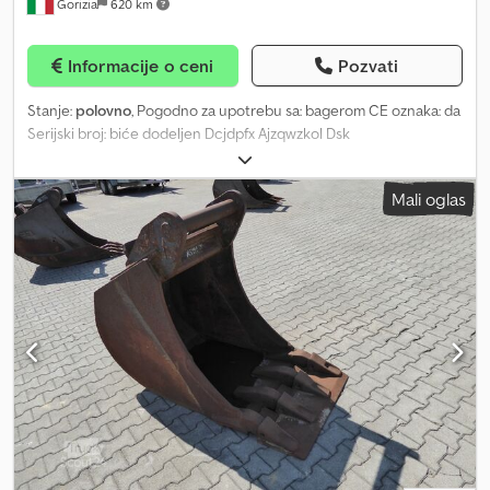
Gorizia
620 km
Informacije o ceni
Pozvati
Stanje:
polovno
, Pogodno za upotrebu sa: bagerom CE oznaka: da
Serijski broj: biće dodeljen Dcjdpfx Ajzqwzkol Dsk
Mali oglas