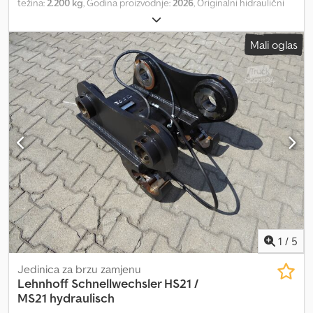
težina:
2.200 kg
, Godina proizvodnje:
2026
, Originalni hidraulični
čekić. Za bagere od 22 do 33 tone. Dedpfezltctsx Al Dock
Mali oglas
1
/
5
Jedinica za brzu zamjenu
Lehnhoff
Schnellwechsler HS21 /
MS21 hydraulisch