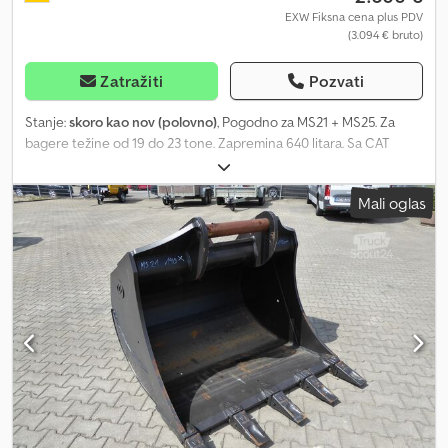
EXW Fiksna cena plus PDV
(3.094 € bruto)
Zatražiti
Pozvati
Stanje:
skoro kao nov (polovno)
, Pogodno za MS21 + MS25. Za
bagere težine od 19 do 23 tone. Zapremina 640 litara. Sa CAT
sistemom zuba. Dcsdpfxjzrw Hce Al Dok Retko korišćeno.
Mali oglas