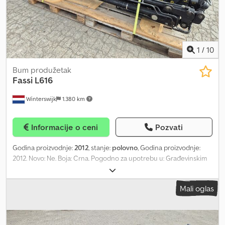
1
/
10
Bum produžetak
Fassi
L616
Winterswijk
1.380 km
Informacije o ceni
Pozvati
Godina proizvodnje:
2012
, stanje:
polovno
, Godina proizvodnje:
2012. Novo: Ne. Boja: Crna. Pogodno za upotrebu u: Građevinskim
mašinama. Opšte stanje: Dobro. Tehničko stanje: Dobro. Vizuelno
stanje: Dobro. Cena: Na upit. Za dodatne informacije, obratite se
Mali oglas
Klaasu Gerritsu, Peteru Gerritsu ili gospodinu Gerritsu. Djdpfx
Alezr Elto Deck