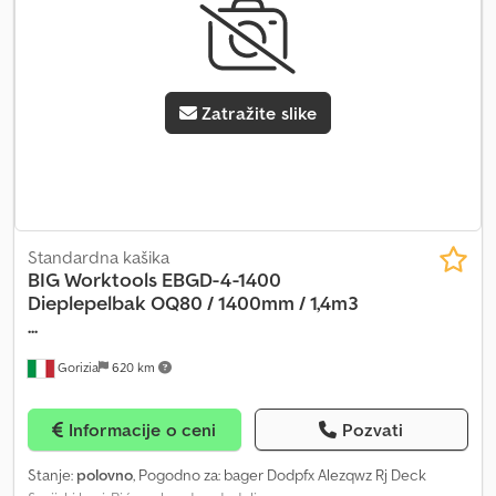
Zatražite slike
Standardna kašika
BIG Worktools
EBGD-4-1400
Dieplepelbak OQ80 / 1400mm / 1,4m3
...
Gorizia
620 km
Informacije o ceni
Pozvati
Stanje:
polovno
, Pogodno za: bager Dodpfx Alezqwz Rj Deck