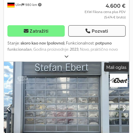
4.600 €
Ulm
980 km
EXW Fiksna cena plus PDV
(5.474 € bruto)
Zatražiti
Pozvati
Stanje:
skoro kao nov (polovno)
, Funkcionalnost:
potpuno
funkcionalan
, Godina proizvodnje:
2023
, Novo, praktično novo
brzo pričvršćivačko postrojenje (montirano na novu mašinu, ali
nije korišćeno). Proizvođač: Henle Prečnik osovine: 800 mm
Mali oglas
Maksimalna širina držača: 307 mm Razmak osovina: 450 mm (od
centra jedne osovine do centra druge) Hidraulični pogon
Uključujući set creva Uključujući sigurnosni kuk prema najnovijim
propisima. Dsdpfeznu Hrsx Al Djck