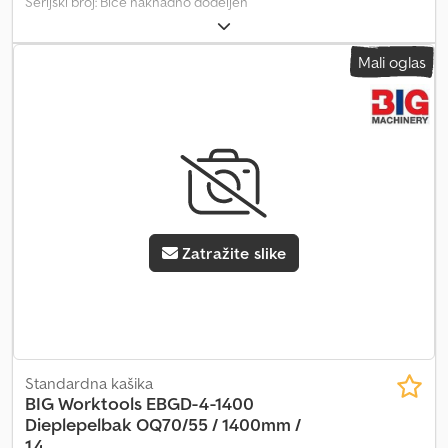
Serijski broj: Biće naknadno dodeljen
Mali oglas
Zatražite slike
Standardna kašika
BIG Worktools
EBGD-4-1400
Dieplepelbak OQ70/55 / 1400mm /
1,4...