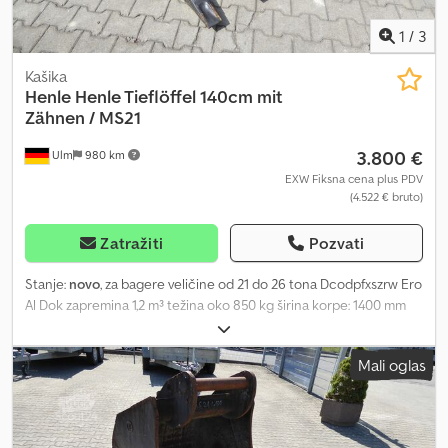
1
/
3
Kašika
Henle
Henle Tieflöffel 140cm mit
Zähnen / MS21
3.800 €
Ulm
980 km
EXW Fiksna cena plus PDV
(4.522 € bruto)
Zatražiti
Pozvati
Stanje:
novo
, za bagere veličine od 21 do 26 tona Dcodpfxszrw Ero
Al Dok zapremina 1,2 m³ težina oko 850 kg širina korpe: 1400 mm
CAT sistem zuba nije korišćeno
Mali oglas