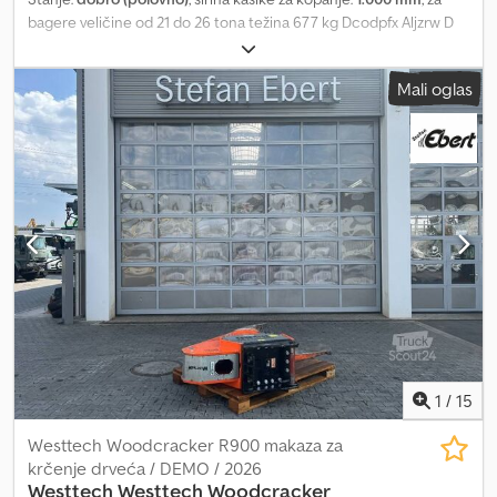
bagere veličine od 21 do 26 tona težina 677 kg Dcodpfx Aljzrw D
Uj Dsk zapremina 868 litara CAT sistem zuba odlično stanje
Mali oglas
1
/
15
Westtech Woodcracker R900 makaza za
krčenje drveća / DEMO / 2026
Westtech
Westtech Woodcracker