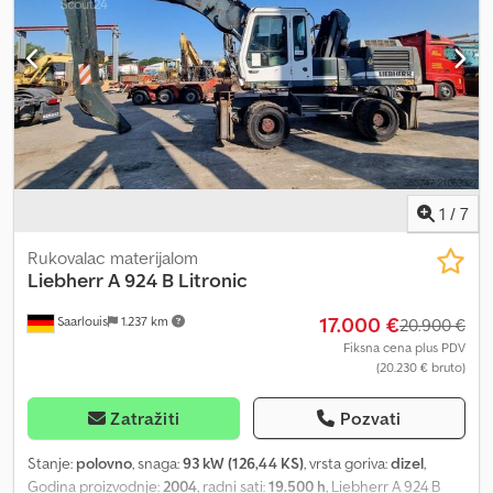
1
/
7
Rukovalac materijalom
Liebherr
A 924 B Litronic
17.000 €
Saarlouis
1.237 km
20.900 €
Fiksna cena plus PDV
(20.230 € bruto)
Zatražiti
Pozvati
Stanje:
polovno
, snaga:
93 kW (126,44 KS)
, vrsta goriva:
dizel
,
Godina proizvodnje:
2004
, radni sati:
19.500 h
, Liebherr A 924 B