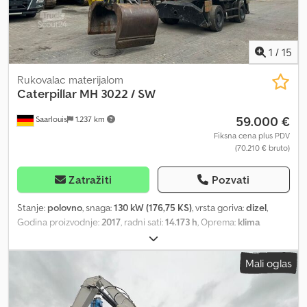
1
/
15
Rukovalac materijalom
Caterpillar
MH 3022 / SW
59.000 €
Saarlouis
1.237 km
Fiksna cena plus PDV
(70.210 € bruto)
Zatražiti
Pozvati
Stanje:
polovno
, snaga:
130 kW (176,75 KS)
, vrsta goriva:
dizel
,
Godina proizvodnje:
2017
, radni sati:
14.173 h
, Oprema:
klima
uređaj
, = Dodatne opcije i oprema = Dkodpfx Ajzrvxqop Eor -
Klima uređaj = Napomene = CAT MH3022 pretovarivač /
Mali oglas
manipulator materijala Godina proizvodnje: 2017 oko 14.170 radnih
sati oko 22 t radne mase 130 kW / 177 KS CAT/Perkins C7.1 dizel
motor 7,01 l zapremine Podizna kabina Grajfer 4-tačkasta