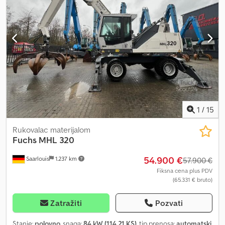
stabilizacija Puna gumena guma oko 60%. Idealno za reciklažu
Otpadni metal Upravljanje otpadom Premeštanje drveta i
materijala Caterpillar MH3022 Pretovarivač / manipulator
materijala oko 14.170 radnih sati oko 22.000 kg radne mase 130 kW
/ 177 KS CAT / Perkins C7.1 dizel motor 7,01 litara zapremine
Podizna kabina Vod za čekić i grajfer Kamera Grajfer uključen 4-
tačkasta stabilizacija Puna gumena guma Idealno za reciklažu
Otpadni metal i upravljanje otpadom
QUICK_CHANGE_ATTACHMENT (Brza izmena alata) = Dodatne
informacije = Težina praznog vozila: 22.000 kg Tip motora: Perkins
C7.1
1
/
15
Rukovalac materijalom
Fuchs
MHL 320
54.900 €
Saarlouis
1.237 km
57.900 €
Fiksna cena plus PDV
(65.331 € bruto)
Zatražiti
Pozvati
Stanje:
polovno
, snaga:
84 kW (114,21 KS)
, tip prenosa:
automatski
,