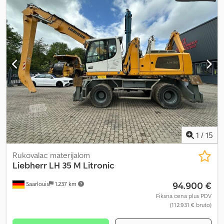
kao zagarantovane karakteristike. Prodavac ne snosi
informacije, obratite se kompaniji PFEIFER GROUP.
odgovornost/garanciju za greške u kucanju i prenosu podataka.
Navedena oprema se, po potrebi, mora posebno proveriti od
strane kupca. Naša ponuda je generalno bez novog tehničkog
pregleda, rado ćemo vam ponuditi ponudu našeg partnerskog
servisa. Greške i prethodna prodaja su rezervisane. Pogoni na sva
četiri točka Kompletna servisna istorija = Dodatne informacije =
Namena: Građevinarstvo Profil guma: 60% Dozvoljena ukupna
masa: 55.000 kg Cena prodaje: 129.999 €, 148.100 US$
1
/
15
Rukovalac materijalom
Liebherr
LH 35 M Litronic
94.900 €
Saarlouis
1.237 km
Fiksna cena plus PDV
(112.931 € bruto)