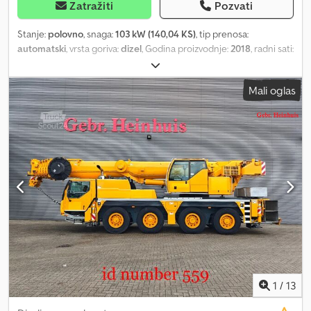
Zatražiti
Pozvati
Stanje:
polovno
, snaga:
103 kW (140,04 KS)
, tip prenosa:
automatski
, vrsta goriva:
dizel
, Godina proizvodnje:
2018
, radni sati:
12.776 h
, Oprema:
klima uređaj
, = Dodatne opcije i oprema = -
Klima uređaj - Centralno podmazivanje = Napomene = Liebherr
Mali oglas
LH 35 M Litronic 4-cilindrični Liebherr motor, 140 kW 4 x
stabilizatora Dedpfx Apjy T Ilbs Eokr Podizna kabina Interni broj:
26E030 PRIMENA_CENTRALNOG_PODMAZIVANJA = Dodatne
informacije = Broj cilindara: 4 Prazna težina: 35.000 kg
1
/
13