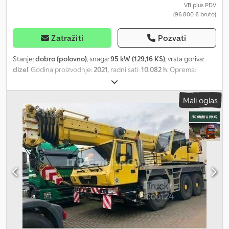
VB plus PDV
(96.800 € bruto)
Zatražiti
Pozvati
Stanje:
dobro (polovno)
, snaga:
95 kW (129,16 KS)
, vrsta goriva:
dizel
, Godina proizvodnje:
2021
, radni sati:
10.082 h
, Oprema:
kabina
, = Dodatne opcije i pribor = - 3. ventil - 4. ventil - Zatvorena
kabina - Centralno podmazivanje = Napomene = Terex TWH 220
Mali oglas
S5. Godina proizvodnje: 2021. Radni sati: 10.082. Masa: 17.700 kg.
Maksimalna masa: 21.000 kg. CE mašina. 95 kW. Hidraulična kabina
za podizanje. 4 oslonca. Centralni sistem podmazivanja. 3. i 4.
hidraulična funkcija. Kamera. Klimatizacija. Kompaktna ruka: 5200
mm. Ruka: 4000 mm. Gume: 10.00-20, 70%. Grabilica sa 5 zuba koja
se rotira. ID broj: 285. Opšti uslovi poslovanja kompanije Heinhuis
važe za sve oglase, ponude i predračune kompanije Heinhuis, sve
ugovore zaključene od strane kompanije Heinhuis i pregovore
koji prethode istima. Svakim oblikom odgovora, prihvatate
primenjivost Opštih uslova poslovanja kompanije Heinhuis i
izjavljujete da ste upoznati sa ovim Opštim uslovima poslovanja.
Naše cene su izvozne neto cene. = Dodatne informacije = Opšte