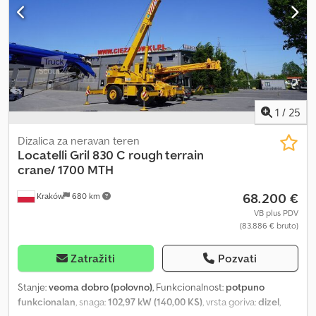
Доступне 3 сличне машине.
1
/
25
Dizalica za neravan teren
Locatelli
Gril 830 C rough terrain
crane/ 1700 MTH
68.200 €
Kraków
680 km
VB plus PDV
(83.886 € bruto)
Zatražiti
Pozvati
Stanje:
veoma dobro (polovno)
, Funkcionalnost:
potpuno
funkcionalan
, snaga:
102,97 kW (140,00 KS)
, vrsta goriva:
dizel
,