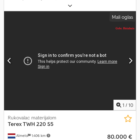
Litronic Godina proizvodnje: 2004 Radni sati: 19500 h Podizna
kabina Klima uređaj Centralni sistem za podmazivanje 4 x stope
Mali oglas
Snaga motora: 127 kW dozvoljena ukupna masa: 24000 kg Dkodsyc
Uutjpfx Ap Esr = Dodatne informacije = Namena: građevinarstvo
1
/
10
Rukovalac materijalom
Terex
TWH 220 S5
80.000 €
Almelo
1.406 km