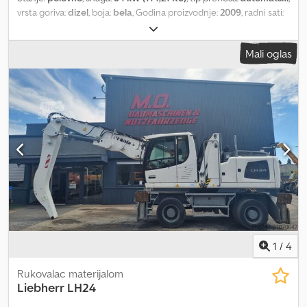
vrsta goriva:
dizel
, boja:
bela
, Godina proizvodnje:
2009
, radni sati:
13.000 h
, Fuchs Terex MHL 320 Interni broj: 24E009 Godina
proizvodnje: 2009 Radnih sati: 13.011 h Motor: Deutz, 4 cilindra
Mali oglas
Snaga: 84 kW Dedpfxjyc Uxfj Ap Eskr 4x stabilizatora Polip hvataljka
RX 126-1 RSV Podizna kabina = Dodatne informacije = Broj
cilindara: 4 Marka motora: Deutz
1
/
4
Rukovalac materijalom
Liebherr
LH24