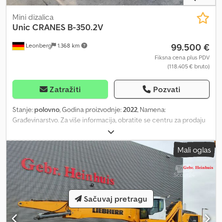
Mini dizalica
Unic
CRANES B-350.2V
99.500 €
Leonberg
1.368 km
Fiksna cena plus PDV
(118.405 € bruto)
Zatražiti
Pozvati
Stanje:
polovno
, Godina proizvodnje:
2022
, Namena:
Građevinarstvo. Za više informacija, obratite se centru za prodaju
polovne opreme. Dsdpszrk Dbefx Ap Eekr DE01
Mali oglas
Sačuvaj pretragu