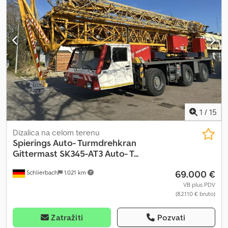
1
/
15
Dizalica na celom terenu
Spierings
Auto- Turmdrehkran
Gittermast SK345-AT3 Auto- T...
69.000 €
Schlierbach
1.021 km
VB plus PDV
(82.110 € bruto)
Zatražiti
Pozvati