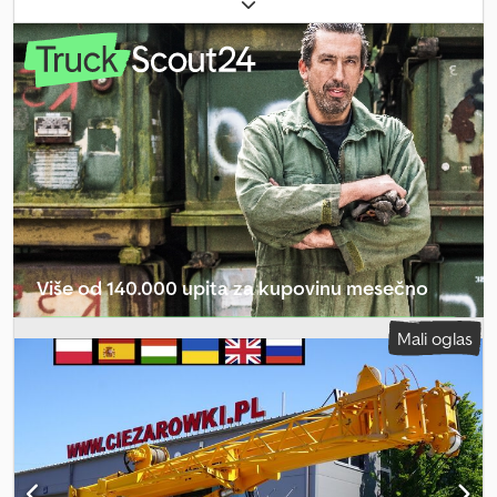
boja:
narandžasta
, prazna masa vozila:
24.800 kg
, maksimalna
nosivost:
30.000 kg
, tip jarma:
teleskopski
, Godina proizvodnje:
2006
, radni sati:
1.700 h
, Oprema:
kabina
, Terenski kran Locatelli
Gril 830 C / 1700 sati rada! / kapacitet dizanja 30 tona / dohvat 24,5
metara 1700 sati rada! Godina 2006 Tehnički podaci Težina
mašine: 24,8 tona Motor CAT 140 KS Djdpfezrf E Hsx Ap Ejkr
Kapacitet dizanja: 30 tona Dohvat: 24,5 m Sistem protiv blokiranja
kuke Blok kuke sa 5 remenica Tehničko i vizuelno stanje je
odlično.
Više od 140.000 upita za kupovinu mesečno
Izaberite paket za prodavce
Mali oglas