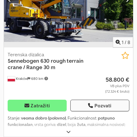
1
/
8
Terenska dizalica
Sennebogen
630 rough terrain
crane / Range 30 m
58.800 €
Kraków
680 km
VB plus PDV
(72.324 € bruto)
Zatražiti
Pozvati
Stanje:
veoma dobro (polovno)
, Funkcionalnost:
potpuno
funkcionalan
, vrsta goriva:
dizel
, boja:
žuta
, maksimalna nosivost:
30.000 kg
, Godina proizvodnje:
2007
, radni sati:
8.000 h
, Oprema: