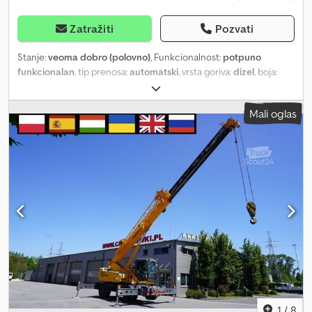
Zatražiti
Pozvati
Stanje:
veoma dobro (polovno)
, Funkcionalnost:
potpuno
funkcionalan
, tip prenosa:
automatski
, vrsta goriva:
dizel
, boja:
žuta
, maksimalna nosivost:
30.000 kg
, Godina proizvodnje:
2007
,
radni sati:
2.000 h
, Oprema:
kabina
, Теренски кран Sennebogen
Mali oglas
630 / 2000 радних сати / Дохват 30 м / Подизна способност 30
т / 3 јединице 2000 радних сати Година производње: 2007
Dkjdszrf Hdepfx Ap Eor Дохват 30 метара Макс. подизна
способност 30 тона Deutz мотор Систем против блокирања
куке Блок куке са 5 ременица Помоћна стрела 7,5 м
Аутоматски менњач Техничко и визуелно стање је одлично.
Доступне 3 сличне машине.
1
/
8