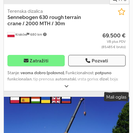
Terenska dizalica
Sennebogen
630 rough terrain
crane / 2000 MTH / 30m
69.500 €
Kraków
680 km
VB plus PDV
(85.485 € bruto)
Zatražiti
Pozvati
Stanje:
veoma dobro (polovno)
, Funkcionalnost:
potpuno
funkcionalan
, tip prenosa:
automatski
, vrsta goriva:
dizel
, boja:
žuta
, maksimalna nosivost:
30.000 kg
, Godina proizvodnje:
2007
,
radni sati:
2.000 h
, Oprema:
kabina
, Теренски кран Sennebogen
Mali oglas
630 / 2000 радних сати / Дохват 30 м / Подизна способност 30
т / 3 јединице 2000 радних сати Година производње: 2007
Дохват 30 метара Макс. подизна способност 30 тона Deutz
мотор Систем против блокирања куке Блок куке са 5
ременица Помоћна стрела 7,5 м Dksdszrf E Tjpfx Ap Eer
Аутоматски менњач Техничко и визуелно стање је одлично.