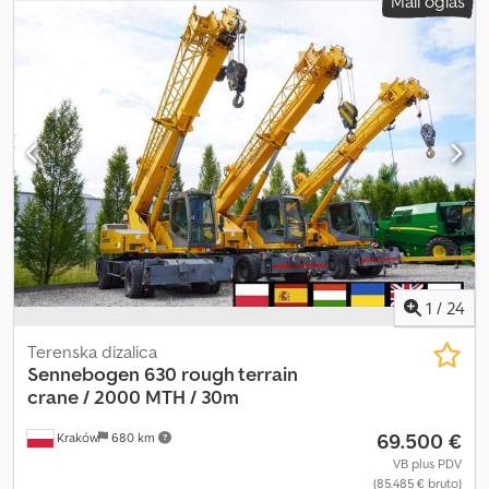
Mali oglas
1
/
24
Terenska dizalica
Sennebogen
630 rough terrain
crane / 2000 MTH / 30m
69.500 €
Kraków
680 km
VB plus PDV
(85.485 € bruto)