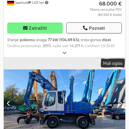
68.000 €
Saarlouis
1.237 km
Fiksna cena plus PDV
(80.920 € bruto)
Zatražiti
Pozvati
Stanje:
polovno
, snaga:
77 kW (104,69 KS)
, vrsta goriva:
dizel
,
Godina proizvodnje:
2015
, radni sati:
14.271 h
, Liebherr LH 24 M
Litronic Godina proizvodnje: 2015 Radnih sati: 14.271 Dksdpfxeydah
Uj Ap Ejr Liebherr motor sa 4 cilindra, 105 kW Podizna kabina Polip
Mali oglas
hvatač 4 x stabilizatora Težina: 24.600 kg Interni broj: 25E040
Centralno podmazivanje Pogon na sva četiri točka = Dodatne
informacije = Namena: Građevinarstvo Dozvoljena ukupna težina:
24.600 kg