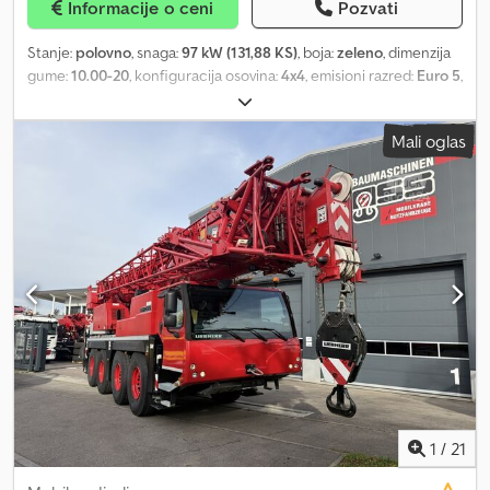
Informacije o ceni
Pozvati
Stanje:
polovno
, snaga:
97 kW (131,88 KS)
, boja:
zeleno
, dimenzija
gume:
10.00-20
, konfiguracija osovina:
4x4
, emisioni razred:
Euro 5
,
Godina proizvodnje:
2012
, radni sati:
10.395 h
, Oprema:
pogon na
sve točkove
, Dimenzija gume: 10.00-20 Vlastita masa: 22.000 kg
Mali oglas
Dimenzije (D x Š x V): 1000 x 250 x 312 cm Dkodjyxynrjpfx Ap Ejr
1
/
21