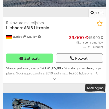
1
/
15
Rukovalac materijalom
Liebherr
A316 Litronic
39.000 €
Saarlouis
1.237 km
45.900 €
Fiksna cena plus PDV
(46.410 € bruto)
Zatražiti
Pozvati
Stanje:
polovno
, snaga:
94 kW (127,80 KS)
, vrsta goriva:
dizel
, boja:
plava
, Godina proizvodnje:
2010
, radni sati:
14.700 h
, Liebherr A
316 Litronic Godina proizvodnje: 2010 Radni sati: 14.781 h Snaga
motora: 94 kW Centralni sistem za podmazivanje 4x stope
Mali oglas
Djdjydbg Ejpfx Ap Eokr Kamera Klima uređaj Polip hvataljka
Podizna kabina