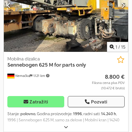
1
/
15
Mobilna dizalica
Sennebogen
625 M for parts only
8.800 €
Nemačka
1.121 km
Fiksna cena plus PDV
(10.472 € bruto)
Zatražiti
Pozvati
Stanje:
polovno
, Godina proizvodnje:
1996
, radni sati:
14.240 h
,
1996 | Sennebogen 625 M, samo za delove | Mobilni kran | 14240
radnih sati 📍 Lokacija: Nemačka 🚛 Dostava je moguća do vaše