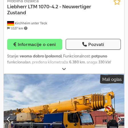
Mobilna dizalica
Liebherr
LTM 1070-4.2 - Neuwertiger
Zustand
Kirchheim unter Teck
1.027 km
Informacije o ceni
Pozvati
Stanje:
veoma dobro (polovno)
, Funkcionalnost:
potpuno
funkcionalan
, pređena kilometraža:
6.380 km
, snaga:
330 kW
(448,67 KS)
, tip prenosa:
automatski
, vrsta goriva:
dizel
, boja:
crvena
, ukupna težina:
52.000 kg
, dimenzija gume:
445/95 R25
,
Mali oglas
konfiguracija osovina:
8x4
, prva registracija:
10/2022
, sledeća
inspekcija (TÜV):
10/2026
, emisioni razred:
Euro 5
, kočnice:
telma
,
suspencija:
hidraulika
, Godina proizvodnje:
2022
, radni sati:
1.709 h
,
broj mašine/vozila:
086 173
, Oprema:
ABS, UVV bezbednosna
provera, diferencijalna blokada, dodatna prednja svetla, filter
za čađ, grejač za parkiranje, klima uređaj, retarder, ugrađeni
računar, vučna spojnica prikolice
, LOKACIJA: D - 73230 Kirhajm
pod Tekom -- Liebherr LTM 1070-4.2 | Fabrički broj: 086 173