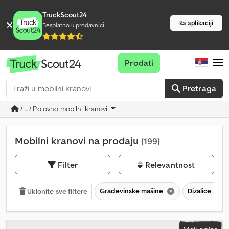
TruckScout24
Ka aplikaciji
Besplatno u prodavnici
Prodati
Pretraga
/ ... / Polovno mobilni kranovi
Mobilni kranovi na prodaju
(199)
Filter
Relevantnost
Građevinske mašine
Dizalice
Uklonite sve filtere