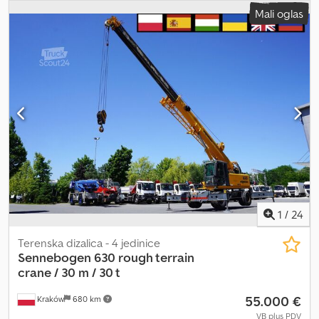
kabina
, Terenski kran Sennebogen 630 / Domet 30 m / Nosivost
Mali oglas
30 t / 3 komada 8000 radnih sati Godina proizvodnje 2007. Domet
30 metara Maksimalna nosivost 30 tona Deutz motor Sistem protiv
blokiranja kukom Blok za kuku sa 5 rolera Dodatna ruka 7,5 m
Automatski menjač Tehničko i vizuelno stanje je odlično.
Dostupne su 3 slične mašine. Dkjdpfx Apszrf Eyo Eor
1
/
24
Terenska dizalica - 4 jedinice
Sennebogen
630 rough terrain
crane / 30 m / 30 t
55.000 €
Kraków
680 km
VB plus PDV