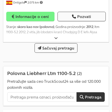
Ontígola
2.075 km
Informacije o ceni
Pozvati
Stanje:
skoro kao nov (polovno)
, Godina proizvodnje:
2012
, ltm
1100-5.2 2012, 2 vitla, jib (dodatni kran) Chsdpjzg D E Iefx Alysa
Sačuvaj pretragu
Polovna Liebherr Ltm 1100-5.2
(2)
Pretražujte sada ceo TruckScout24 sa više od 120.000
polovnih vozila.
Pretraga