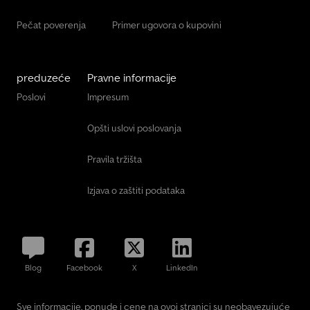
Pečat poverenja
Primer ugovora o kupovini
preduzeće
Pravne informacije
Poslovi
Impresum
Opšti uslovi poslovanja
Pravila tržišta
Izjava o zaštiti podataka
Blog
Facebook
X
LinkedIn
Sve informacije, ponude i cene na ovoj stranici su neobavezujuće