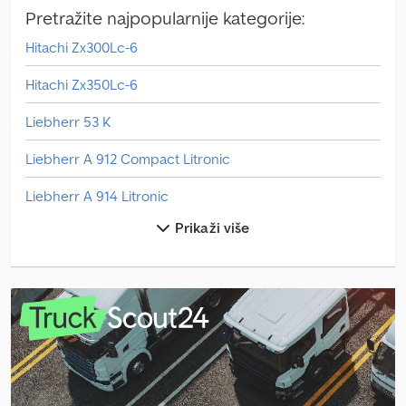
Pretražite najpopularnije kategorije:
Hitachi Zx300Lc-6
Hitachi Zx350Lc-6
Liebherr 53 K
Liebherr A 912 Compact Litronic
Liebherr A 914 Litronic
Prikaži više
Liebherr A 916 Litronic
Liebherr A 920 Litronic
Liebherr L 506 Compact
Liebherr L 538
Liebherr L1-24