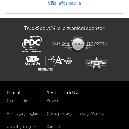
Više informacija
Liebherr Ltr 1100
Liebherr Mk 140
TruckScout24.rs je zvanični sponzor:
Liebherr R 924 Litronic
Man L 2000
Prodati
Servis i podrška
Cene i tarife
Prijava
Postavljanje oglasa
Često postavljana pitanja/Pomoć
Upravljajte oglase
Kontakt