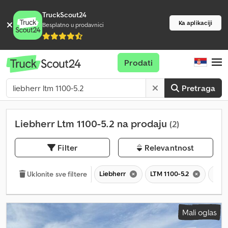
TruckScout24
Ka aplikaciji
Besplatno u prodavnici
Prodati
Pretraga
Liebherr Ltm 1100-5.2 na prodaju
(2)
Filter
Relevantnost
Liebherr
LTM 1100-5.2
LTM
Uklonite sve filtere
Mali oglas