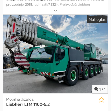
proizvodnje:
2018
, radni sati:
7.332 h
, Proizvođač: Liebherr
Chedpfxoznmawo Alyja Tip: LTM 1100-5.2 Godina proizvodnje: 2018
Nosivost (t): 100 t Glavna ruka: 52 m Dodatna ruka: 19 m
Mali oglas
Kilometraža: 65.340 km Radni sati (dizalica): 7.332 h Radni sati
(šasija): 3.092 h Gume: 445/95 R25
1
/
1
Mobilna dizalica
Liebherr
LTM 1100-5.2