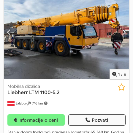
1
/
9
Mobilna dizalica
Liebherr
LTM 1100-5.2
Salzburg
746 km
Informacije o ceni
Pozvati
Stanje:
dobro (polovno)
, pređena kilometraža:
65.340 km
, Godina