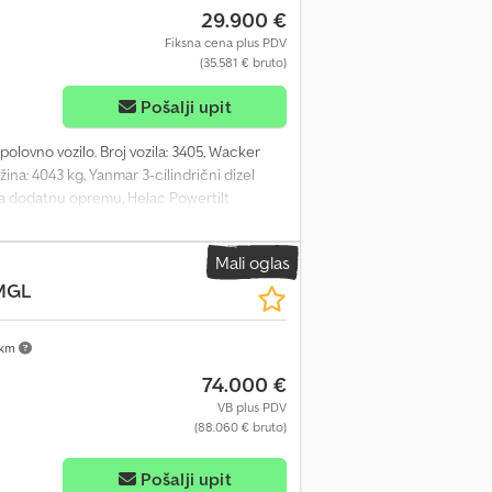
29.900 €
Fiksna cena plus PDV
(35.581 € bruto)
Pošalji upit
polovno vozilo. Broj vozila: 3405, Wacker
žina: 4043 kg, Yanmar 3-cilindrični dizel
 za dodatnu opremu, Helac Powertilt
Za sve upite, molimo kontaktirajte nas.
Mali oglas
MGL
 km
74.000 €
VB plus PDV
(88.060 € bruto)
Pošalji upit