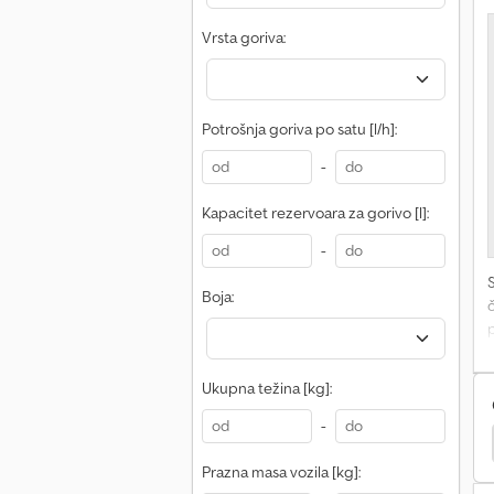
S
g
Vrsta goriva:
s
Potrošnja goriva po satu [l/h]:
-
Kapacitet rezervoara za gorivo [l]:
-
Boja:
p
Ukupna težina [kg]:
-
E
Yanmar V120
Yanmar B110W
Jcb Traktori
Prazna masa vozila [kg]: