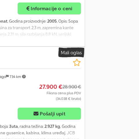
Informacije o ceni
enat
, Godina proizvodnje:
2005
, Opis: Sopa
visina za transport 2,3 m, zapremina kante
 2,31 m, sila razbijanja 8,8 kN, serijski
emina 0,778 l, broj obrtaja pri
Mali oglas
lago
734 km
27.900 €
28.900 €
Fiksna cena plus PDV
(34.038 € bruto)
Pošalji upit
 boja:
žuta
, radna težina:
2.927 kg
, Godina
ne gusenice, kabina, klima uređaj
, JCB