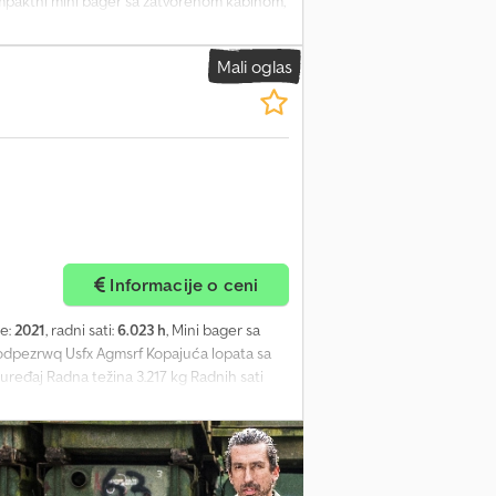
ompaktni mini bager sa zatvorenom kabinom,
nja nivelaciona daska, brzozač, dodatne
 klasične iskopne kašike. PERKINS motor od
Mali oglas
bsmorf
Informacije o ceni
je:
2021
, radni sati:
6.023 h
, Mini bager sa
dpezrwq Usfx Agmsrf Kopajuća lopata sa
uređaj Radna težina 3.217 kg Radnih sati