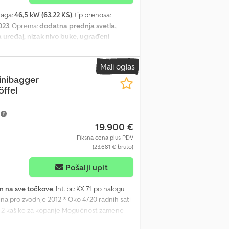
naga:
46,5 kW (63,22 KS)
, tip prenosa:
023
, Oprema:
dodatna prednja svetla,
a uređaj, nizak nivo buke, ugrađeni
a KX 080-4MGL. Crjdszr Ei Sepfx Agmsf
Mali oglas
inibagger
öffel
m
19.900 €
Fiksna cena plus PDV
(23.681 € bruto)
Pošalji upit
 na sve točkove
, Int. br.: KX 71 po nalogu
ina proizvodnje 2012 * Oko 4720 radnih sati
a * 2 kašike za kopanje Mogućnost zamene
 su moguće! Podaci u ovom oglasu su samo