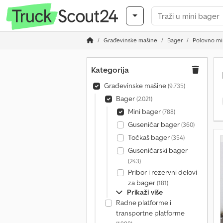
Građevinske mašine
Bager
Polovno mi
Kategorija
Građevinske mašine
(9.735)
Bager
(2.021)
Mini bager
(788)
Guseničar bager
(360)
Točkaš bager
(354)
Guseničarski bager
(243)
Pribor i rezervni delovi
za bager
(181)
Prikaži više
Radne platforme i
transportne platforme