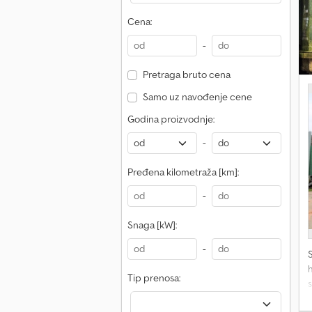
Cena:
-
Pretraga bruto cena
Samo uz navođenje cene
Godina proizvodnje:
-
Pređena kilometraža [km]:
-
Snaga [kW]:
-
Tip prenosa: