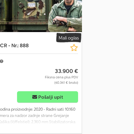
Mali oglas
CR - Nr.: 888
33.900 €
Fiksna cena plus PDV
(40.341 € bruto)
Pošalji upit
dina proizvodnje: 2020 - Radni sati: 10.160
mera za nadzor zadnje strane Grejanje
ka (löffelstiel): 2.360 mm Stabilizatorska
ivanje Radna oprema: Brza spojka Lehnhoff