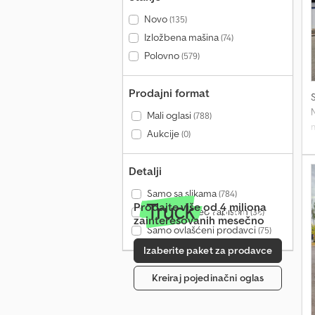
Novo
(135)
Izložbena mašina
(74)
Polovno
(579)
Prodajni format
N
Mali oglasi
(788)
m
Aukcije
(0)
h
Detalji
Samo sa slikama
(784)
Prodajte više od 4 miliona
Samo sa video zapisom
(38)
zainteresovanih mesečno
Samo ovlašćeni prodavci
(75)
Izaberite paket za prodavce
Kreiraj pojedinačni oglas