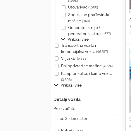
(1.998)
Utovarivač
(1.500)
Specijalne građevinske
mašine
(940)
s
Generator struje /
0
generator za struju
(677)
Prikaži više
Transportna vozila i
komercijalna vozila
(46.517)
Viljuškar
(5.999)
Poljoprivredne mašine
(4.224)
Kamp prikolice i kamp vozila
(3.696)
Prikaži više
Detalji vozila
Proizvođač:
Kubota
(144)