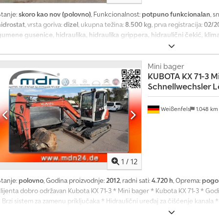
Stanje:
skoro kao nov (polovno)
, Funkcionalnost:
potpuno funkcionalan
, s
hidrostat
, vrsta goriva:
dizel
, ukupna težina:
8.500 kg
, prva registracija:
02/2
gumene gusenice, hidraulika, hidraulika grippera, hidraulični čekić, klim
računar
, Prodajem demonstracioni bager, proizvodnja 2023. godine. Kubot
adni sati: 290.
Mini bager
KUBOTA
KX 71-3 M
Schnellwechsler L
Weißenfels
1.048 k
1
/
12
Stanje:
polovno
, Godina proizvodnje:
2012
, radni sati:
4.720 h
, Oprema:
pogon
klijenta dobro održavan Kubota KX 71-3 * Mini bager * Kubota KX 71-3 * God
* Brzi sistem za zamenu priključaka * Hidraulični uređaj za čišćenje kanal
Finansiranje od 3,99% Cedpfezr Awmsx Agmjrf Greške i prethodna prodaja