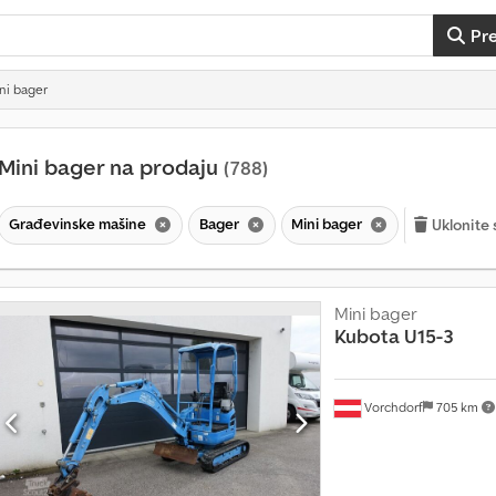
Pr
ni bager
Mini bager na prodaju
(788)
Građevinske mašine
Bager
Mini bager
Uklonite 
Mini bager
Kubota
U15-3
Vorchdorf
705 km
V