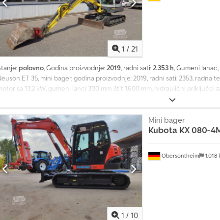
1
/
21
Stanje:
polovno
, Godina proizvodnje:
2019
, radni sati:
2.353 h
, Gumeni lanac, 
euson ET 35, mini bager, godina proizvodnje: 2019, radni sati: 2353, radna te
otor sa 13,2 kW, gumeni lanci 300 mm, štit 1.600 mm, hidraulični priključci
idraulični brzi sistem za zamenu alatke PTA-050, 1 x kopač dubine 800 mm. 
Podložno greškama i promeni cene. Csdpfozrq Uyex Agmjrf
Mini bager
Kubota
KX 080-4
Obersontheim
1.018
1
/
10