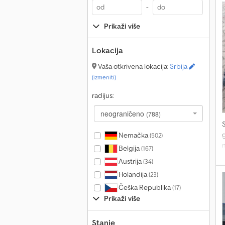
-
Prikaži više
Lokacija
Vaša otkrivena lokacija:
Srbija
(izmeniti)
radijus:
neograničeno
(788)
Nemačka
(502)
Belgija
(167)
d
Austrija
(34)
Holandija
(23)
Češka Republika
(17)
Prikaži više
Stanje