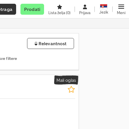
etraga
Prodati
Jezik
Lista želja
(0)
Prijava
Meni
Relevantnost
sve filtere
Mali oglas