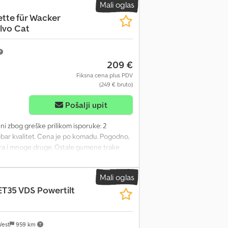
Mali oglas
tte für Wacker
lvo Cat
209 €
Fiksna cena plus PDV
(249 € bruto)
Pošalji upit
ni zbog greške prilikom isporuke: 2
bar kvalitet. Cena je po komadu. Pogodno,
ibra i mnoge druge. Ostale gumene trake
st imaju bravari ili mehaničari.
Mali oglas
T35 VDS Powertilt
West
959 km