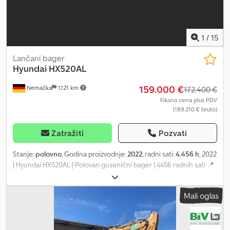
novca ✔ Sigurne i fleksibilne mogućnosti plaćanja 🔄 Razmatrate
li druge opcije opreme? Nudimo korisne alate i resurse za sve
vlasnike i operatere opreme – lako dostupne na našoj platformi.
1
/
15
Lančani bager
Hyundai
HX520AL
159.000 €
Nemačka
1.121 km
172.400 €
Fiksna cena plus PDV
(189.210 € bruto)
Zatražiti
Pozvati
Stanje:
polovno
, Godina proizvodnje:
2022
, radni sati:
4.456 h
, 2022
| Hyundai HX520AL | Polovan gusenični bager | 4456 radnih sati 📍
Lokacija: Nemačka 🚛 Dostava je moguća do vaše lokacije –
koristite naš kalkulator troškova transporta da biste izračunali
Mali oglas
troškove! 💰 Kupite sada za 159.000 EUR ili pošaljite ponudu.
Platite pri isporuci uz pristupačnu naknadu (podložno
odobrenju)* 👷‍♂️ Pregledao nezavisni stručnjak 59 kontrolnih
tačaka, 55 odobreno ✅, 3 sa manjim nedostacima ℹ️, 1 sa većim