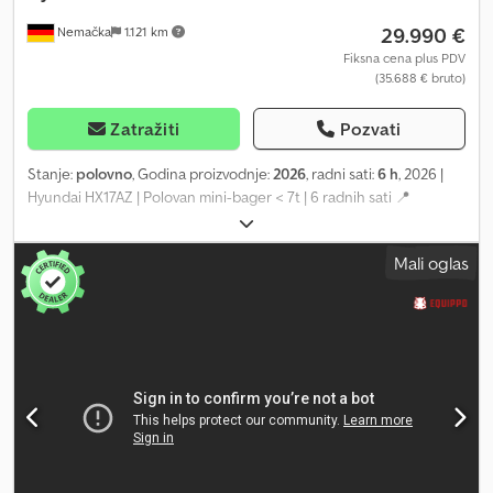
29.990 €
Nemačka
1.121 km
Fiksna cena plus PDV
(35.688 € bruto)
Zatražiti
Pozvati
Stanje:
polovno
, Godina proizvodnje:
2026
, radni sati:
6 h
, 2026 |
Hyundai HX17AZ | Polovan mini-bager < 7t | 6 radnih sati 📍
Lokacija: Nemačka 🚛 Dostava je moguća do vaše lokacije –
koristite naš kalkulator transportnih troškova da biste izračunali
Mali oglas
cene! 💰 Kupite sada za 30.000 EUR ili pošaljite svoju ponudu.
Platite pri isporuci uz pristupačnu naknadu (podložno
odobrenju)* 👷‍♂️ Provereno od strane nezavisnog stručnjaka 0
tačaka inspekcije, 0 odobreno ✅, 0 nedostataka ℹ️, 0 troškova ⚠️ 📌
Komentar inspektora: 📄 Želite da vidite kompletan izveštaj
inspekcije, dodatne fotografije ili video? Savet: Referentni broj
„41078 Equippo” se često koristi prilikom pretrage dodatnih
informacija na internetu. 💡 Zašto se ova mašina i naša usluga
ističu: ✔ Temeljna inspekcija od strane profesionalaca Codpfx
Aozh Ilusmyjha ✔ Dostava na gradilište ✔ Garancija povraćaja