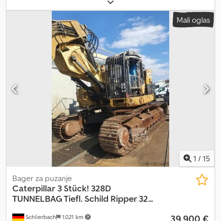
Donji deo LC, širina traka 2250 mm; Gusenice B60 sa gumenim
pločama 600 mm, 46 karika; Vozačko sedište Comfort; LIDAT
Mali oglas
hardver; Podesivi ruka bagera 5,30 m pomoću mini džojstika;
Zaštita cilindra za podizanje od oštećenja cevi; Zaštita cilindra
stalke od oštećenja cevi; Ruka bagera 2,65 m; Standardni paket
LED+ Elite; LEICA priprema; Hidraulika za čekić, makaze i grablje;
Brzi sistem za promenu LIKUFIX 48; Uključuje 2 duboke kašike i 1
kašiku za čišćenje kanala. = Dodatne informacije = Serijski broj:
1705/58272 Uslovi isporuke: EXW Zemlja proizvodnje: FR Chodpfx
Amezq Dpnjyja Za dodatne informacije, kontaktirajte Franka
Becka.
1
/
15
Bager za puzanje
Caterpillar
3 Stück! 328D
TUNNELBAG Tiefl. Schild Ripper 32...
39.900 €
Schlierbach
1.021 km