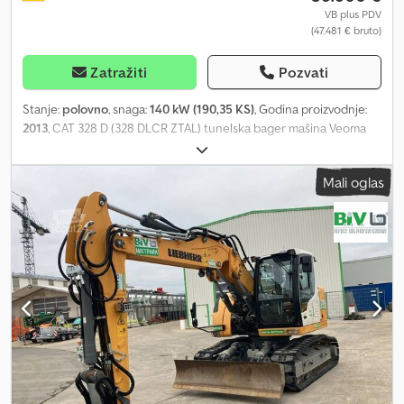
VB plus PDV
(47.481 € bruto)
Zatražiti
Pozvati
Stanje:
polovno
, snaga:
140 kW (190,35 KS)
, Godina proizvodnje:
2013
, CAT 328 D (328 DLCR ZTAL) tunelska bager mašina Veoma
mnogo dodatnih delova dostupno po doplati, npr. kompletna
gornja konstrukcija itd.! • Snaga: 140 kW (190 KS) •
Mali oglas
Zglobna/podesiva grana za radove u tunelu • Brzomenjač •
Podupirač sa štitom • Klima uređaj Csdpfx Aewmpcuomyeha •
Verzija sa kratkim repom • 11.600 radnih sati • Širina gusenica: 600
mm • Uključeno: 1 x dubinska kašika 1,3 m³ i 1 x ripper • Dubina
kopanja bagerom: cca 7 m • Neto masa: 43.500 kg - nemačka
mašina! - ispravno stanje! - Svi servisi obavljeni kod Zeppelin /
Caterpillar Greške i međuprodaja zadržane! = Dodatne
informacije = Godina proizvodnje: 2013 Oštećenja: nema