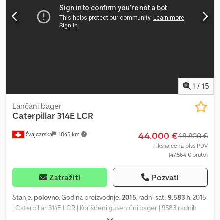
1
/
15
Lančani bager
Caterpillar
314E LCR
44.000 €
Švajcarska
1.045 km
48.800 €
Fiksna cena plus PDV
(47.564 € bruto)
Zatražiti
Pozvati
Stanje:
polovno
, Godina proizvodnje:
2015
, radni sati:
9.583 h
, 2015
| Caterpillar 314E LCR | Korišćeni gusenični bager | 9583 radnih
sati Csdpfx Amsyyqmzsyeha 📍Lokacija: Švajcarska 🚛 Dostava je