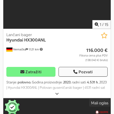
1
/
15
Lančani bager
Hyundai
HX300ANL
116.000 €
Nemačka
1.121 km
Fiksna cena plus PDV
(138.040 € bruto)
Zatražiti
Pozvati
Stanje:
polovno
, Godina proizvodnje:
2023
, radni sati:
4.531 h
, 2023
| Hyundai HX300ANL | Polovan guseničarski bager | 4531 radni sat
📍Lokacija: Nemačka 🚛 Dostava je moguća do vaše lokacije –
Koristite naš kalkulator za isporuku da biste procenili troškove
Mali oglas
transporta! 💰 Kupite sada za 116.000 EUR ili pošaljite ponudu.
Platite prilikom isporuke uz pristupačnu naknadu (podložno