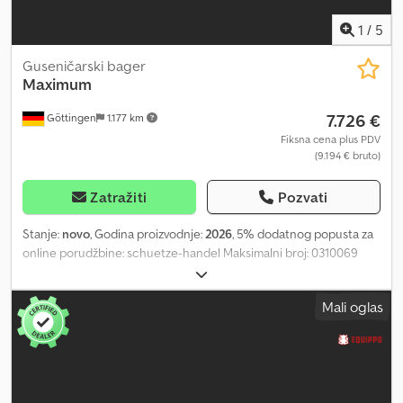
1
/
5
Guseničarski bager
Maximum
7.726 €
Göttingen
1.177 km
Fiksna cena plus PDV
(9.194 € bruto)
Zatražiti
Pozvati
Stanje:
novo
, Godina proizvodnje:
2026
, 5% dodatnog popusta za
online porudžbine: schuetze-handel Maksimalni broj: 0310069
Chjdpfxoytp Ene Amyea Bager, 7,5 kW, model m-ct08, težina 850
kg Dizel motor / 3 cilindra CE sertifikat Dimenzije: 288x88x223 cm
Mali oglas
Dubina kopanja: 179 cm Potpuna kabina sa grejanjem Kopajuća
kašika, Kapacitet kašike: 0,06 m³ Visina kašike: 2490 mm, Gumeni
gusenični pogon, širina: 163 cm, Širina: 23 cm, Prečnik okretanja:
360°