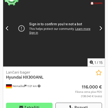
dostavi uz pristupačnu naknadu (podložno odobrenju)* 👷‍♂️
Pregledao nezavisni stručnjak Chjdjzrn Dfspfx Amyja 0 kontrolnih
tačaka 0 odobreno ✅ 0 nedostataka ℹ️ 0 troškova ⚠️ 📌 Komentar
inspektora: 📄 Želite da vidite kompletan izveštaj o pregledu,
dodatne fotografije ili video snimak? Savet: Referenca „41077
Equippo“ se često koristi prilikom pretraživanja dodatnih detalja
na internetu. 💡 Zašto se ova mašina i naša usluga ističu: ✔
Temeljan pregled od strane stručnjaka ✔ Dostava do gradilišta ✔
Garancija povrata novca ✔ Sigurne i fleksibilne opcije plaćanja 🔄
Razmatrate li druge opcije opreme? Nudimo korisne alate i
resurse za sve vlasnike i operatere opreme – lako dostupne na
našoj platformi.
1
/
15
Lančani bager
Hyundai
HX300ANL
116.000 €
Nemačka
1.121 km
Fiksna cena plus PDV
(138.040 € bruto)
Zatražiti
Pozvati