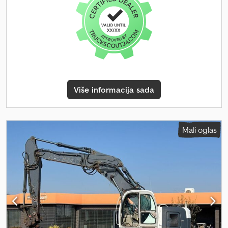
kW Motor: Volvo dizel Podvozje: gusenično podvozje Kašika Brza
zamena / hidraulična brza zamena Linija za čekić / dodatna
hidraulika na grani i palici Linija za grabilicu / linija za makaze Volvo
monitor / putni računar Upravljanje džojstikom Kamera za vožnju
unazad Dugo gusenično podvozje / NLC izvedba Centralno
podmazivanje Brza zamena priključaka = Dodatne informacije =
Codjzibhrjpfx Amysha Težina bez tereta: 39.400 kg
Više informacija sada
Mali oglas