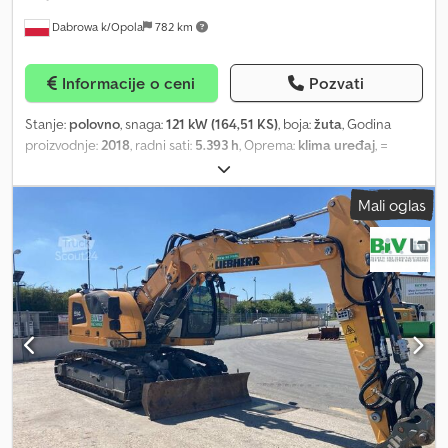
Dabrowa k/Opola
782 km
Informacije o ceni
Pozvati
Stanje:
polovno
, snaga:
121 kW (164,51 KS)
, boja:
žuta
, Godina
proizvodnje:
2018
, radni sati:
5.393 h
, Oprema:
klima uređaj
, =
Dodatne opcije i pribor = - Klima-uređaj - Radio = Dodatne
informacije = Chjdeznul Ujpfx Amysa Sopstvena težina: 22.800 kg
Mali oglas