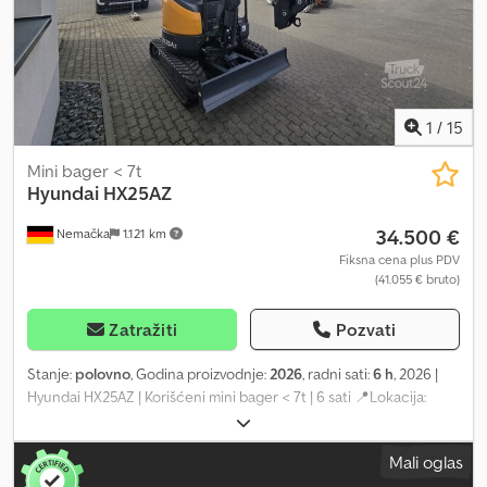
1
/
15
Mini bager < 7t
Hyundai
HX25AZ
34.500 €
Nemačka
1.121 km
Fiksna cena plus PDV
(41.055 € bruto)
Zatražiti
Pozvati
Stanje:
polovno
, Godina proizvodnje:
2026
, radni sati:
6 h
, 2026 |
Hyundai HX25AZ | Korišćeni mini bager < 7t | 6 sati 📍Lokacija:
Nemačka 🚛 Dostava je moguća do vaše lokacije – Koristite naš
kalkulator za transport kako biste procenili troškove transporta!
Mali oglas
💰 Kupite sada za 34.500 EUR ili pošaljite svoju ponudu. Platite pri