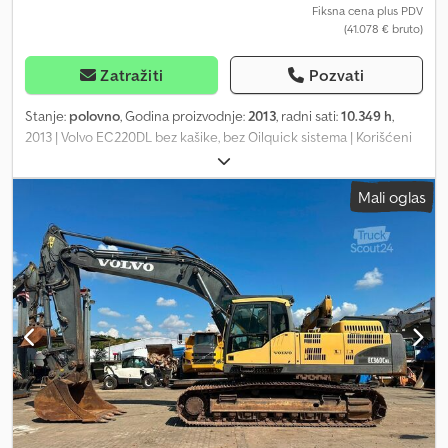
Fiksna cena plus PDV
(41.078 € bruto)
Zatražiti
Pozvati
Stanje:
polovno
, Godina proizvodnje:
2013
, radni sati:
10.349 h
,
2013 | Volvo EC220DL bez kašike, bez Oilquick sistema | Korišćeni
guseničarski bager | 10349 radnih sati 📍 Lokacija: Švajcarska 🚛
Dostava je moguća do vaše lokacije – koristite naš kalkulator za
Mali oglas
transport kako biste izračunali troškove transporta! 💰 Kupite
odmah za 38.000 EUR ili pošaljite ponudu. Platite prilikom isporuke
uz pristupačnu naknadu (podložno odobrenju)* 👷‍♂️ Pregledan od
strane nezavisnog stručnjaka 64 kontrolne tačke, 61 odobreno ✅,
2 sa nedostatcima ℹ️, 1 primjedba ⚠️ 📌 Komentar inspektora:
KAŠIKA I OILQUICK SISTEM NISU UKLJUČENI U OVU CIJENU.
Bager dobro funkcioniše, s obzirom na broj radnih sati, u
distributorskoj kutiji rotirajućeg motora ima malo vode (voda je
ušla kroz poklopac šipke za merenje), ali to nije veći problem.
Postoji mala razlika u brzini kretanja između dva pogonska motora
u režimu brzog kretanja (lijevi pogonski motor je malo sporiji). Sve
u svemu, dobar stroj! 📄 Želite da vidite kompletan izveštaj o