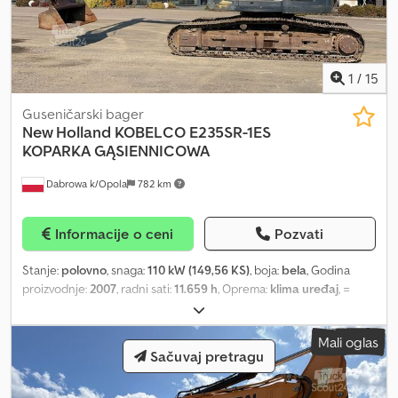
1
/
15
Guseničarski bager
New Holland
KOBELCO E235SR-1ES
KOPARKA GĄSIENNICOWA
Dabrowa k/Opola
782 km
Informacije o ceni
Pozvati
Stanje:
polovno
, snaga:
110 kW (149,56 KS)
, boja:
bela
, Godina
proizvodnje:
2007
, radni sati:
11.659 h
, Oprema:
klima uređaj
, =
Dodatne opcije i oprema = - Klima uređaj = Dodatne informacije =
Cjdpfx Aoyzbzlsmyoha Prazna masa: 24.900 kg
Mali oglas
Sačuvaj pretragu