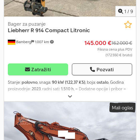
1
/
9
Bager za puzanje
Liebherr
R 914 Compact Litronic
145.000 €
Bamberg
1.007 km
162.000 €
Fiksna cena plus PDV
(172.550 € bruto)
Zatražiti
Pozvati
Stanje:
polovno
, snaga:
90 kW (122,37 KS)
, boja:
ostalo
, Godina
proizvodnje:
2023
, radni sati:
1.510 h
, = Dodatne opcije i pribor =
Codjxn Sqnjpfx Amyjha - Automatski sistem podmazivanja ->
Automatski sistem podmazivanja - Bageraška kašika - Gumene
Mali oglas
gusene - Upravljanje džoistikom - Rotirajuća signalna svetlosna
lampa - Brzi sistem za promenu priključaka - Standardna
bageraška kašika = Napomene = R 914 Compact G6.1-D; Power
Pack EU, stepen V; Donji deo šasije S, širina tračnica 2000 mm;
Stabilizatorska lopata 2500 mm, upravljanje mini-džoistikom;