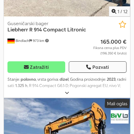
1
/
12
Guseničarski bager
Liebherr
R 914 Compact Litronic
165.000 €
Bindlach
973 km
Fiksna cena plus PDV
(196.350 € bruto)
Zatražiti
Pozvati
Stanje:
polovno
, vrsta goriva:
dizel
, Godina proizvodnje:
2023
, radni
sati:
1.325 h
, R 914 Compact G6.1-D; Pogonski agregat EU, nivo V;
Donji deo šasije S, širina traka 2000 mm; Stabilizatorska ploča 2500
mm, upravljanje pomoću mini džojstika; Gusenice B4, gumene
Mali oglas
ploče 500 mm, 46 članaka; Udobno sedište za vozača; LIDAT
hardver; Podesivi nosač, dužina 4,85 m, upravljanje pomoću mini
džojstika; Zaštita hidrauličnog cilindra od oštećenja cevi; Zaštita
cilindra ruke od oštećenja cevi; Ruka za kašiku, dužina 2,45 m;
Standardni paket LED+ Elite; Paket ambijentalnog osvetljenja