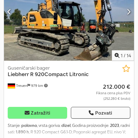
LED+; Hidraulika za čekić, makaze i klešta; Brzi priključak LIKUFIX
48; Uključeno: 2x duboka kašika i 1x kašika za iskopavanje. Cjdpfx
Amozq Dlioyeha = Dodatne informacije = Serijski broj: 1511/58673
Uslovi isporuke: EXW Zemlja proizvodnje: FR Za dodatne
informacije, kontaktirajte Franka Becka.
1
/
14
Guseničarski bager
Liebherr
R 920Compact Litronic
212.000 €
Treuen
979 km
Fiksna cena plus PDV
(252.280 € bruto)
Zatražiti
Pozvati
Stanje:
polovno
, vrsta goriva:
dizel
, Godina proizvodnje:
2023
, radni
sati:
1.890 h
, R 920 Compact G6.1-D; Pogonski agregat EU, nivo V;