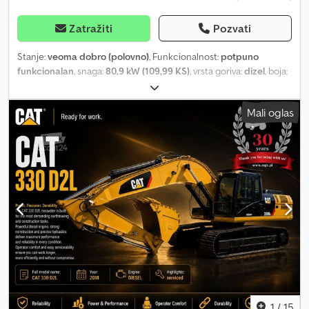
Zatražiti
Pozvati
Stanje:
veoma dobro (polovno)
, Funkcionalnost:
potpuno
funkcionalan
, snaga:
80,9 kW (109,99 KS)
, vrsta goriva:
dizel
, boja:
žuta
, prazna masa vozila:
15.645 kg
, Godina proizvodnje:
2016
,
radni sati:
4.800 h
, Oprema:
hidraulika, kabina, klima uređaj
,
Mali oglas
Guseničar JCB JS 145LC / 4800 MTH Godina 2016 Radnih sati
4800 Cjdpfszrf D Nsx Amysha Snaga motora 110 KS Težina 15645 kg
Domet iskopavanja 752 cm Maksimalna dubina iskopavanja 4,81 m
Širina gusenica 600 mm Brza spojka Kamera Kašika za kanale
Hidraulične linije Klima uređaj 2 korpe uključene Tehničko i
vizuelno stanje je odlično.
1
/
15