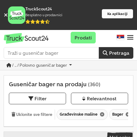
TruckScout24
Ka aplikaciji
Besplatno u prodavnici
Prodati
Pretraga
/ ... / Polovno guseničar bager
Guseničar bager na prodaju
(360)
Filter
Relevantnost
Građevinske mašine
Bager
Uklonite sve filtere