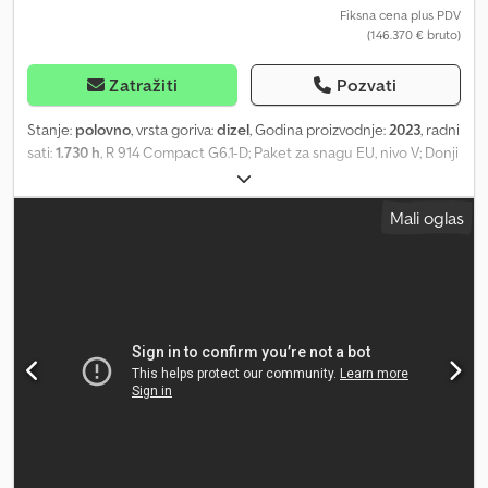
Fiksna cena plus PDV
(146.370 € bruto)
Zatražiti
Pozvati
Stanje:
polovno
, vrsta goriva:
dizel
, Godina proizvodnje:
2023
, radni
sati:
1.730 h
, R 914 Compact G6.1-D; Paket za snagu EU, nivo V; Donji
deo S, širina tračnica 2000 mm; Stabilizatorska ploča 2500 mm,
upravljanje putem mini džojstika; Tračnice B4, gumene podloge
Mali oglas
500 mm, 46 karika; Udobno sedište za vozača; LIDAT hardver;
Produženi krak 4,85 m, upravljanje putem mini džojstika; Zaštita od
pucanja cevi, cilindar za podizanje; Zaštita od pucanja cevi,
cilindar za krak; Drška kašike 2,45 m; Paket Standard LED+ Elite;
Paket Surround LED+; Hidraulika za čekić, makaze i klešta; Brzi
sistem za zamenu LIKUFIX 48; Uključuje 2x duboka kašika i 1x
kašika za čišćenje kanala; = Dodatne informacije = Sopstvena
težina: 19.000 kg Csdpszq A Ddjfx Amysha Serijski broj: 1511/57169
Uslovi isporuke: EXW Zemlja proizvodnje: FR Za dodatne
informacije, kontaktirajte Franka Becka.