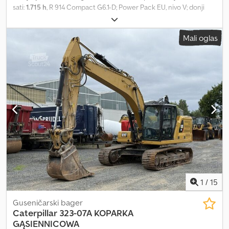
sati:
1.715 h
, R 914 Compact G6.1-D; Power Pack EU, nivo V; donji
deo šasije S, širina tračnica 2000 mm; podesivo prednje grlo 2600
mm pomoću mini džojstika; LIDAT hardver; vozačko sedište
Mali oglas
Comfort; produženi krak 4,85 m pomoću mini džojstika; zaštita
cilindra za podizanje od oštećenja creva; zaštita cilindra stalke od
oštećenja creva; držak kašike 2,45 m; paket Standard LED+ Elite;
paket Surround LED+; hidraulika za čekić, makaze i grabež; brza
spojnica LIKUFIX 48; uključuje 2x duboka kašika i 1x kašika za
čišćenje kanala. = Dodatne informacije = Sopstvena težina: 18.000
kg Serijski broj: 1511/57557 Uslovi isporuke: EXW Zemlja
proizvodnje: FR Chjdpfx Amozqzwcoysa Za dodatne informacije,
obratite se Franku Becku.
1
/
15
Guseničarski bager
Caterpillar
323-07A KOPARKA
GĄSIENNICOWA