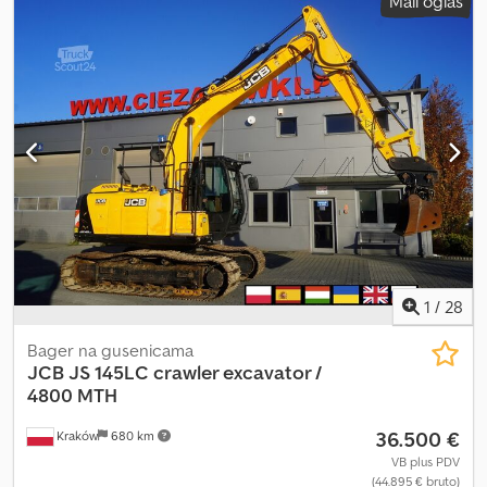
Mali oglas
1
/
28
Bager na gusenicama
JCB
JS 145LC crawler excavator /
4800 MTH
36.500 €
Kraków
680 km
VB plus PDV
(44.895 € bruto)