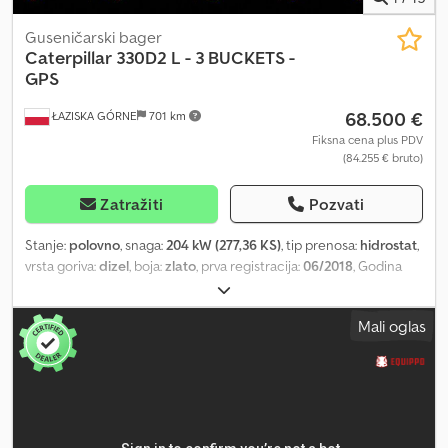
Guseničarski bager
Caterpillar
330D2 L - 3 BUCKETS -
GPS
68.500 €
ŁAZISKA GÓRNE
701 km
Fiksna cena plus PDV
(84.255 € bruto)
Zatražiti
Pozvati
Stanje:
polovno
, snaga:
204 kW (277,36 KS)
, tip prenosa:
hidrostat
,
vrsta goriva:
dizel
, boja:
zlato
, prva registracija:
06/2018
, Godina
proizvodnje:
2018
, radni sati:
15.999 h
, Oprema:
klima uređaj,
ugrađeni računar
, - Prednja kamera - Radio/CD - Kutija sa alatima
Mali oglas
- Centralno podmazivanje Ovlašćeni SUBARU prodavac u Łaziska
Górne nudi na prodaju japanski CAT 330D2L gusenični bager sa
tri kašike i kukom za razbijanje tla. Hidraulika je proverena od
strane naših mehaničara i u potpunosti je funkcionalna i bez lufta.
Bager je stručno restauriran i pripremljen za rad pod visokim
opterećenjem. Ima čelične gusenice širine 60 cm, ugrađeni