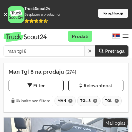
TruckScout24
Ka aplikaciji
Besplatno u prodavnici
Prodati
Pretraga
Man Tgl 8 na prodaju
(274)
Filter
Relevantnost
MAN
TGL 8
TGL
Uklonite sve filtere
Mali oglas