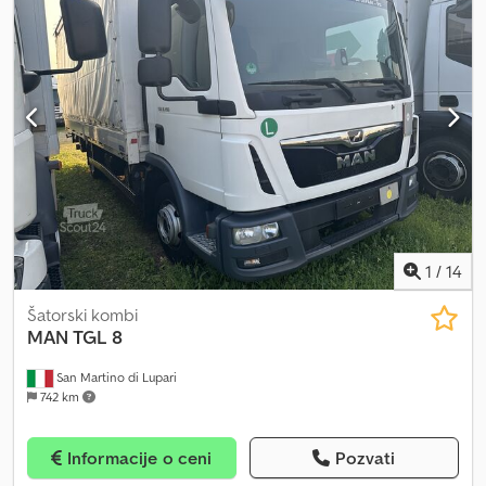
1
/
14
Šatorski kombi
MAN
TGL 8
San Martino di Lupari
742 km
Informacije o ceni
Pozvati