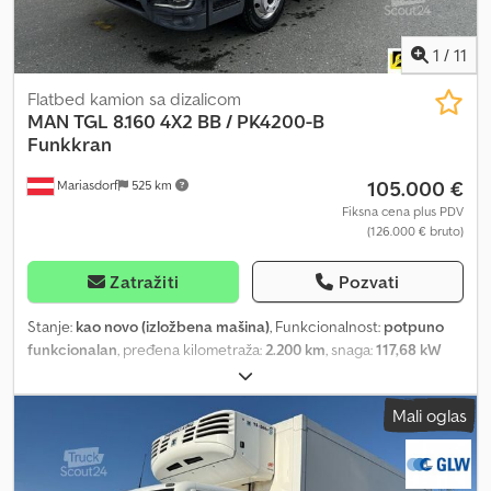
1
/
11
Flatbed kamion sa dizalicom
MAN
TGL 8.160 4X2 BB / PK4200-B
Funkkran
105.000 €
Mariasdorf
525 km
Fiksna cena plus PDV
(126.000 € bruto)
Zatražiti
Pozvati
Stanje:
kao novo (izložbena mašina)
, Funkcionalnost:
potpuno
funkcionalan
, pređena kilometraža:
2.200 km
, snaga:
117,68 kW
(160,00 KS)
, prva registracija:
02/2026
, vrsta goriva:
dizel
, prazna
masa vozila:
5.355 kg
, ukupna težina:
7.490 kg
, stanje pneumatika:
Mali oglas
100 procenat
, konfiguracija osovina:
4x2
, međuosovinsko
rastojanje:
3.600 mm
, gorivo:
dizel
, kočnice:
kočenje motorom
,
kabina vozača:
dnevna kabina
, emisioni razred:
Euro 6e
,
suspencija:
čelik
, broj sedišta:
2
, ukupna dužina:
6.900 mm
, ukupna