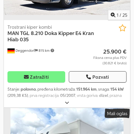
1
/
25
Trostrani kiper kombi
MAN
TGL 8.210 Doka Kipper E4 Kran
Hiab 035
25.900 €
Deggendorf
815 km
Fiksna cena plus PDV
(30.821 € bruto)
Zatražiti
Pozvati
Stanje:
polovno
, pređena kilometraža:
151.964 km
, snaga:
154 kW
(209,38 KS)
, prva registracija:
05/2007
, vrsta goriva:
dizel
, prazna
masa vozila:
5.800 kg
, maksimalna nosivost:
1.690 kg
, ukupna
težina:
7.490 kg
, konfiguracija osovina:
4x2
, međuosovinsko
Mali oglas
rastojanje:
4.500 mm
, sledeća inspekcija (TÜV):
12/2026
, kočnice:
kočenje motorom
, boja:
crvena
, kabina vozača:
ostalo
, tip
prenosa:
automatski
, emisioni razred:
euro4
, suspencija:
čelik
, broj
sedišta:
6
, zapremina tovarnog prostora:
3 m³
, dužina tovarnog