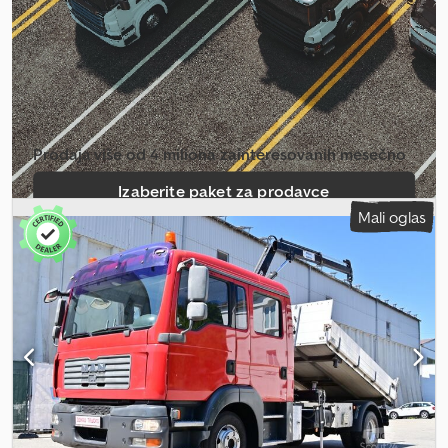
vučna spojnica prikolice
, MAN TGL 8.190 4×2 / kabina za spavanje
/ 80 hiljada km!!! / 2022 / komplet Godina proizvodnje: 2022
Kilometraža: 80.000 km Tehnički podaci: Dozvoljena ukupna masa:
7.490 kg Ukupna masa sa prikolicom: 17.976 kg Euro 6 standard
Snaga: 190 KS 4×2 pogon Zadnja pneumatska suspenzija
Diferencijalna blokada Vučna kuka Nosač za rezervni točak
Nadgradnja: klizna cerada Uključuje troosovinsku prikolicu. Kabina
Prodaja više od 4 miliona zainteresovanih mesečno
za spavanje Manuelni menjač Klizni krov Tempomat Dcedpfx Aozrf
Iujqlok Klima uređaj Tahograf Vozilo kupljeno i servisirano u MAN
Izaberite paket za prodavce
salonu vozila. 100% bez sudara, kompletna dokumentacija, jedan
Mali oglas
vlasnik Tehničko i vizuelno stanje je odlično.
Kreiraj pojedinačni oglas