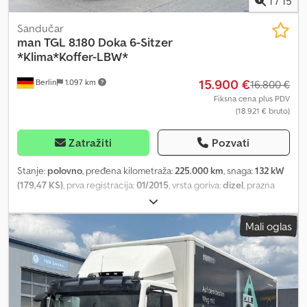
1
/
15
Sandučar
man
TGL 8.180 Doka 6-Sitzer
*Klima*Koffer-LBW*
15.900 €
Berlin
1.097 km
16.800 €
Fiksna cena plus PDV
(18.921 € bruto)
Zatražiti
Pozvati
Stanje:
polovno
, pređena kilometraža:
225.000 km
, snaga:
132 kW
(179,47 KS)
, prva registracija:
01/2015
, vrsta goriva:
dizel
, prazna
masa vozila:
5.360 kg
, ukupna težina:
7.490 kg
, konfiguracija
osovina:
4x2
, sledeća inspekcija (TÜV):
04/2026
, gorivo:
dizel
, boja:
Mali oglas
bela
, kabina vozača:
ostalo
, tip prenosa:
mehanički
, emisioni
razred:
Euro 6
, suspencija:
ostalo
, broj sedišta:
6
, ukupna dužina:
8.400 mm
, dužina tovarnog prostora:
5.100 mm
, širina utovarnog
prostora:
2.480 mm
, visina tovarnog prostora:
2.400 mm
,
građevinska visina:
3.550 mm
, Oprema:
ABS, centralno
zaključavanje, elektronski program stabilnosti (ESP), filter za