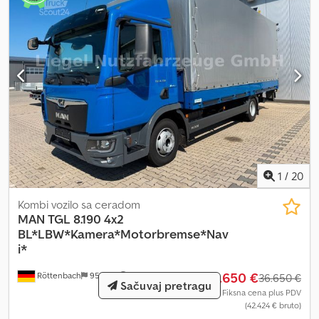
isključivo poslovnim korisnicima ili za izvoz. Prodaja se vrši uz
isključenje odgovornosti za materijalne nedostatke (§ 444 BGB).
Nema garancije ili jemstva. Naknadni zahtevi su isključeni. Pregled
i probna vožnja pre kupovine su izričito poželjni. Nema garancije
za funkcionalnost dodatne opreme/ekstra opcija. Moguće je da
su na fotografijama obrađeni logotipi/reklamni natpisi. Greške,
tipografske greške i prodaja pre su nam uvek moguće. Rado
ćemo vam pružiti informacije na nemačkom, engleskom, grčkom,
ruskom, hrvatskom, italijanskom, španskom, francuskom, turskom,
rumunskom i arapskom jeziku (?????).
1
/
20
Kombi vozilo sa ceradom
MAN
TGL 8.190 4x2
BL*LBW*Kamera*Motorbremse*Nav
i*
35.650 €
Röttenbach
952 km
36.650 €
Sačuvaj pretragu
Fiksna cena plus PDV
(42.424 € bruto)