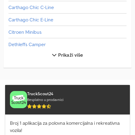
Carthago Chic C-Line
Carthago Chic E-Line
Citroen Minibus
Dethleffs Camper
Prikaži više
Fiat Doblo Cargo
Fiat Doblo Kombi
Fiat Doblo Maxi
Fiat Ducato
TruckScout24
Besplatno u prodavnici
Fiat Ducato Maxi
Iveco Daily 60
Broj 1 aplikacija za polovna komercijalna i rekreativna
vozila!
Iveco Eurocargo 75