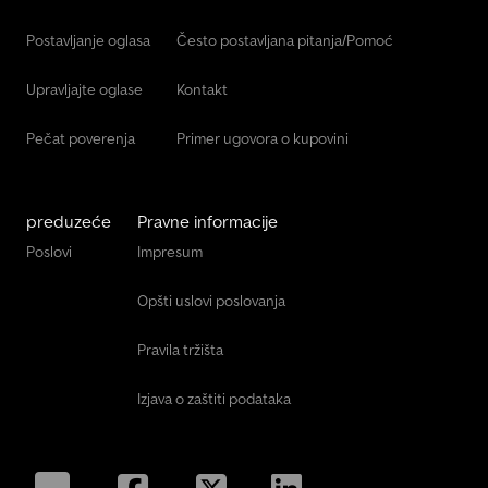
Vw Minibus
Postavljanje oglasa
Često postavljana pitanja/Pomoć
Vw T 5
Upravljajte oglase
Kontakt
Pečat poverenja
Primer ugovora o kupovini
preduzeće
Pravne informacije
Poslovi
Impresum
Opšti uslovi poslovanja
Pravila tržišta
Izjava o zaštiti podataka