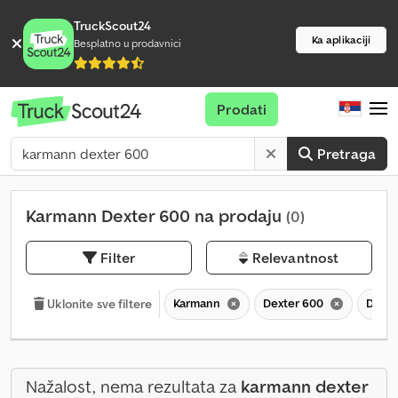
TruckScout24
Ka aplikaciji
Besplatno u prodavnici
Prodati
Pretraga
Karmann Dexter 600 na prodaju
(0)
Filter
Relevantnost
Karmann
Dexter 600
Dext
Uklonite sve filtere
Nažalost, nema rezultata za
karmann dexter