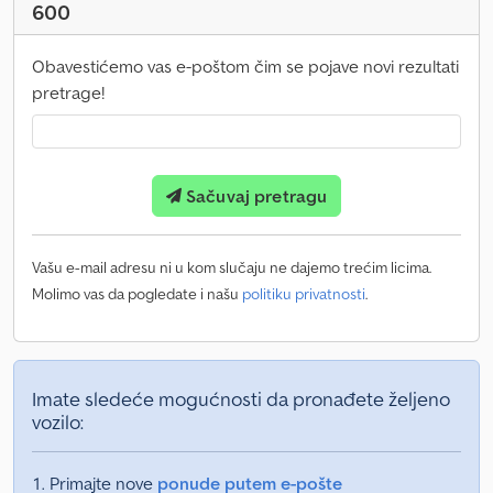
600
Obavestićemo vas e-poštom čim se pojave novi rezultati
pretrage!
Sačuvaj pretragu
Vašu e-mail adresu ni u kom slučaju ne dajemo trećim licima.
Molimo vas da pogledate i našu
politiku privatnosti
.
Imate sledeće mogućnosti da pronađete željeno
vozilo:
Primajte nove
ponude putem e-pošte