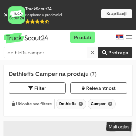
TruckScout24
Ka aplikaciji
Besplatno u prodavnici
Prodati
Pretraga
Dethleffs Camper na prodaju
(7)
Filter
Relevantnost
Dethleffs
Camper
Uklonite sve filtere
Mali oglas