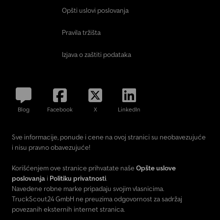
Opšti uslovi poslovanja
Pravila tržišta
Izjava o zaštiti podataka
Blog
Facebook
X
LinkedIn
Sve informacije, ponude i cene na ovoj stranici su neobavezujuće
i nisu pravno obavezujuće!
Korišćenjem ove stranice prihvatate naše
Opšte uslove
poslovanja
i
Politiku privatnosti
.
Navedene robne marke pripadaju svojim vlasnicima.
TruckScout24 GmbH ne preuzima odgovornost za sadržaj
povezanih eksternih internet stranica.