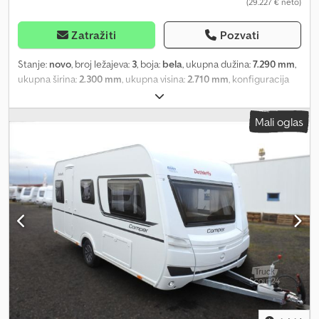
(29.227 € neto)
Zatražiti
Pozvati
Stanje:
novo
, broj ležajeva:
3
, boja:
bela
, ukupna dužina:
7.290 mm
,
ukupna širina:
2.300 mm
, ukupna visina:
2.710 mm
, konfiguracija
osovina:
1 osovina
, ukupna težina:
1.800 kg
, Oprema:
kupatilo
, *
Model 2026 * dozvoljena ukupna masa: 1800 kg * ukupna dužina
Mali oglas
(perimetar): 988 cm * Krevet(i): francuski/ležeći krevet, odvojeni
pojedinačni kreveti * Sedišta: bočna garnitura * Tapacirung:
Downtown * Dekor drveta: kadulja zelena ----DODATNA OPREMA:
* Povećanje nosivosti na 1.800 kg (uključujući čelični točak 195
R14 C LI106) * Bezbednosni paket (ATC Trailer Control, sigurnosni
regulator gasa DuoControl sa Crash senzorom i grejanjem
regulatora gasa EisEx, detektor dima) * Oprema za tuširanje
uključujući tuš armaturu i zavesu Chjdpewd Davefx Ahlea *
Priključak za gradski vodovod * 17" aluminijumske felne u
Dethleffs dizajnu (jednoosovinski) * Široka ulazna vrata u
stambeni prostor sa prozorom, u jednom delu * Električno
grejanje poda * Pretvaranje pojedinačnih kreveta u francuski
krevet * Priprema za ugradnju klima uređaja * Prednji prozor *
Puno gumeno točko za potporu sa indikatorom osovinskog