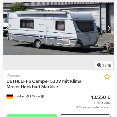
1
/
16
Karavan
DETHLEFFS
Camper 520V mit Klima
Mover Heckbad Markise
13.550 €
Nürnberg
959 km
Fiksna cena
(PDV se ne može iskazati)