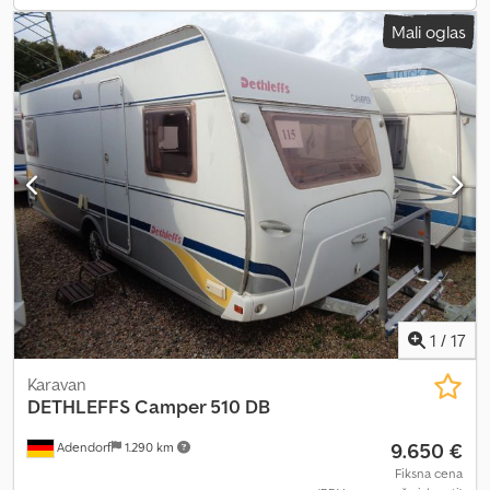
grejačem regulatora gasa EisEx, detektor dima) * Električno
Mali oglas
grejanje poda * Prepravka singl kreveta u francuski krevet *
Prednji prozor * Indirektno osvetljenje * Povećanje nosivosti na
1.700 kg (uklj. čelični točak 195 R14 C LI106) * Pneumatici na alu-
felni 195 R14 C LI106, 1700 kg i 1800 kg * Nosač za bicikle Caravan
Superb Short ---- ----Zadržavamo pravo na izmene, međuprodaju i
greške! ----kreirano uz SYSCARA
1
/
17
Karavan
DETHLEFFS
Camper 510 DB
9.650 €
Adendorf
1.290 km
Fiksna cena