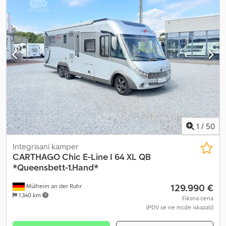
1
/
50
Integrisani kamper
CARTHAGO
Chic E-Line I 64 XL QB
*Queensbett-1.Hand*
129.990 €
Mülheim an der Ruhr
1.340 km
Fiksna cena
(PDV se ne može iskazati)