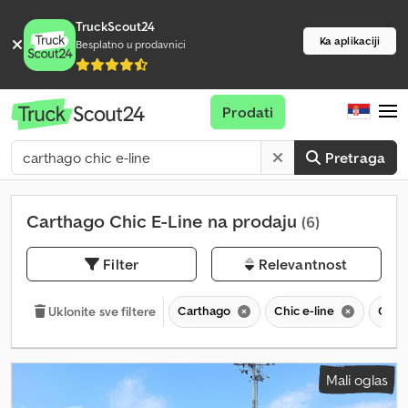
TruckScout24
Ka aplikaciji
Besplatno u prodavnici
Prodati
Pretraga
Carthago Chic E-Line na prodaju
(6)
Filter
Relevantnost
Carthago
Chic e-line
Chic
Uklonite sve filtere
Mali oglas