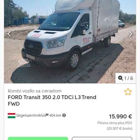
1
/
6
Kombi vozilo sa ceradom
FORD
Transit 350 2.0 TDCi L3 Trend
FWD
15.990 €
Szigetszentmiklós
404 km
Fiksna cena plus PDV
(20.307 € bruto)