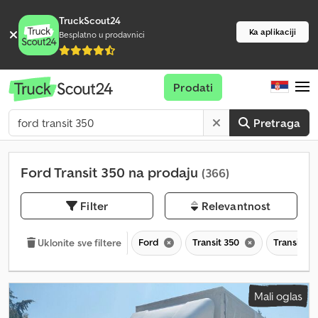
TruckScout24
Ka aplikaciji
Besplatno u prodavnici
Prodati
Pretraga
Ford Transit 350 na prodaju
(366)
Filter
Relevantnost
Ford
Transit 350
Transit
Uklonite sve filtere
Mali oglas