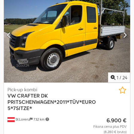
obračunava posebno * Unutrašnja dužina sanduka: 2,50 m *
Unutrašnja visina sanduka: 1,85 m * Vlastita težina: 1530 kg –
Ukupna težina: 2600 kg * Nosivost: 1000 kg – Međuosovinsko
rastojanje: 2920 mm * Sve informacije bez garancije Dcjdjztia
Depfx Aprek * Greške i prethodna prodaja su moguće * Interni
broj: 78
1
/
24
Pick-up kombi
VW
CRAFTER DK
PRITSCHENWAGEN*2011*TÜV*EURO
5*7SITZE*
6.900 €
St.Lorenz
732 km
Fiksna cena plus PDV
(8.280 € bruto)