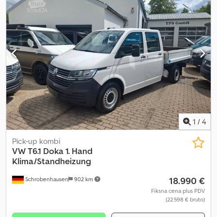
točkove
, Daljinski upravljač, ogrevani spoljašnji retrovizori, radio,
šipke za ceradu, dostava u celoj zemlji 295 EUR + PDV, garancija i
probna vožnja su mogući. Br.: 694 Djdpfx Aeztg Urspreck Radno
vreme: ponedeljak-petak 8:00-12:00 i 13:30-17:00, subotom od 9:00
do 11:30. Ostala vozila možete pronaći na:
1
/
4
Pick-up kombi
VW
T6.1 Doka 1. Hand
Klima/Standheizung
18.990 €
Schrobenhausen
902 km
Fiksna cena plus PDV
(22.598 € bruto)