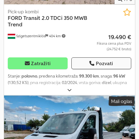
Pick-up kombi
FORD
Transit 2.0 TDCi 350 MWB
Trend
19.490 €
Szigetszentmiklós
404 km
Fiksna cena plus PDV
(24.752 € bruto)
Zatražiti
Pozvati
Stanje:
polovno
, pređena kilometraža:
99.300 km
, snaga:
96 kW
(130,52 KS)
, prva registracija:
02/2024
, vrsta goriva:
dizel
, ukupna
težina:
3.500 kg
, sledeća inspekcija (TÜV):
02/2028
, boja:
bela
, tip
prenosa:
mehanički
, emisioni razred:
Euro 6
, broj sedišta:
7
, dužina
Mali oglas
tovarnog prostora:
2.420 mm
, širina utovarnog prostora:
2.140 mm
,
Godina proizvodnje:
2023
, Oprema:
ABS, centralno zaključavanje,
elektronski program stabilnosti (ESP), filter za čađ, klima uređaj
,
Molimo vas, kontaktirajte nas i putem WhatsApp-a/Viber-a. E-mail:
Glavna oprema uključuje: Bluetooth, multimedijalni sistem,
multifunkcionalni volan, električni retrovizori i prozori, itd.