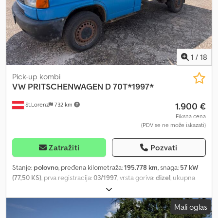
1
/
18
Pick-up kombi
VW
PRITSCHENWAGEN D 70T*1997*
1.900 €
St.Lorenz
732 km
Fiksna cena
(PDV se ne može iskazati)
Zatražiti
Pozvati
Stanje:
polovno
, pređena kilometraža:
195.778 km
, snaga:
57 kW
(77,50 KS)
, prva registracija:
03/1997
, vrsta goriva:
dizel
, ukupna
težina:
2.600 kg
, sledeća inspekcija (TÜV):
03/2026
, boja:
plava
, tip
prenosa:
mehanički
, broj sedišta:
3
, Godina proizvodnje:
1997
,
Mali oglas
Oprema:
ABS
, * Volkswagen 70 T, vozilo sa sandukom * PDV se