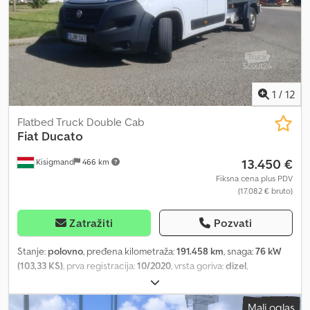
masa 3,5 t, međuosovinsko rastojanje 4078 mm, set za popravku
guma, sedišta u vozačkoj kabini: dvosed za suvozača, podeljeno
staklo spoljašnjih retrovizora, čelične felne 6x16, termoizolaciona
stakla. Dodpfx Ajyd S R Uspreck
1
/
12
Flatbed Truck Double Cab
Fiat
Ducato
13.450 €
Kisigmand
466 km
Fiksna cena plus PDV
(17.082 € bruto)
Zatražiti
Pozvati
Stanje:
polovno
, pređena kilometraža:
191.458 km
, snaga:
76 kW
(103,33 KS)
, prva registracija:
10/2020
, vrsta goriva:
dizel
,
konfiguracija osovina:
4x2
, gorivo:
dizel
, boja:
bela
, tip prenosa:
mehanički
, emisioni razred:
Euro 6
, Godina proizvodnje:
2020
,
Mali oglas
Oprema:
AdBlue, klima uređaj
, = Dodatne opcije i oprema =