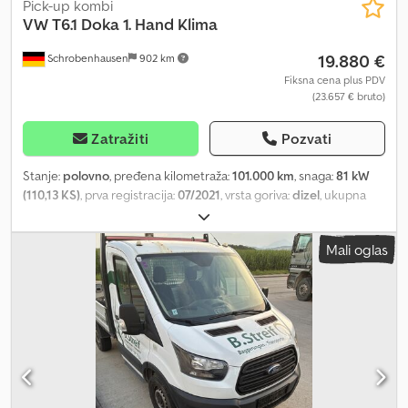
Pick-up kombi
VW
T6.1 Doka 1. Hand Klima
19.880 €
Schrobenhausen
902 km
Fiksna cena plus PDV
(23.657 € bruto)
Zatražiti
Pozvati
Stanje:
polovno
, pređena kilometraža:
101.000 km
, snaga:
81 kW
(110,13 KS)
, prva registracija:
07/2021
, vrsta goriva:
dizel
, ukupna
težina:
3.000 kg
, sledeća inspekcija (TÜV):
09/2027
, boja:
bela
, tip
prenosa:
mehanički
, emisioni razred:
Euro 6
, broj sedišta:
6
,
Mali oglas
Oprema:
ABS, centralno zaključavanje, elektronski program
stabilnosti (ESP), filter za čađ, grejač za parkiranje, klima uređaj
,
Daljinski upravljač, grejani spoljni retrovizori, radio, šipke za
zaštitnu ceradu, mogućnost korišćenja Apple CarPlay-a, isporuka
širom zemlje 295 EUR + PDV, garancija i probna vožnja su mogući.
Br.: 600 Radno vreme: ponedeljak-petak 8.00-12.00 i 13.30-17.00
časova, subotom od 9.00 do 11.30 časova. Dcsdpfx Asztg U Sjprsk
Više vozila možete pronaći na: