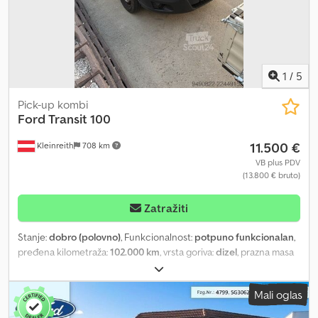
1
/
5
Pick-up kombi
Ford
Transit 100
11.500 €
Kleinreith
708 km
VB plus PDV
(13.800 € bruto)
Zatražiti
Stanje:
dobro (polovno)
, Funkcionalnost:
potpuno funkcionalan
,
pređena kilometraža:
102.000 km
, vrsta goriva:
dizel
, prazna masa
vozila:
2.000 kg
, maksimalna nosivost:
900 kg
, konfiguracija
osovina:
2 osovine
, sledeća inspekcija (TÜV):
07/2027
, tip prenosa:
Mali oglas
mehanički
, emisioni razred:
Euro 6
, suspencija:
ostalo
, Oprema:
ABS, elektronski program stabilnosti (ESP), vazdušni jastuk
,