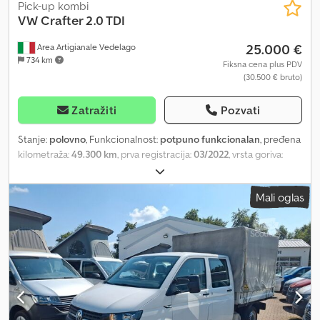
Pick-up kombi
VW
Crafter 2.0 TDI
25.000 €
Area Artigianale Vedelago
734 km
Fiksna cena plus PDV
(30.500 € bruto)
Zatražiti
Pozvati
Stanje:
polovno
, Funkcionalnost:
potpuno funkcionalan
, pređena
kilometraža:
49.300 km
, prva registracija:
03/2022
, vrsta goriva:
dizel
, maksimalna nosivost:
1.370 kg
, ukupna težina:
3.500 kg
,
konfiguracija osovina:
4x2
, gorivo:
dizel
, energetska efikasnost:
D
,
Mali oglas
boja:
bela
, tip prenosa:
mehanički
, suspencija:
čelik
, broj sedišta:
3
,
ukupna dužina:
6.204 mm
, ukupna širina:
2.098 mm
, dužina
tovarnog prostora:
3.500 mm
, širina utovarnog prostora:
2.040
mm
, visina tovarnog prostora:
400 mm
, Oprema:
ABS, Android
Auto, Apple CarPlay, Bluetooth, centralno zaključavanje,
električno podesivo ogledalo, električno podešavanje prozora,
elektronski program stabilnosti (ESP), klima uređaj, registracija
kamiona, servo upravljač, ugrađeni računar, vazdušni jastuk
,
VOLKSWAGEN CRAFTER 2.0 TDI Godina proizvodnje 03/2022,