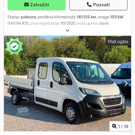
Zatražiti
Pozvati
Stanje:
polovno
, pređena kilometraža:
161.155 km
, snaga:
103 kW
(140,04 KS)
, prva registracija:
10/2020
, vrsta goriva:
dizel
,
konfiguracija osovina:
4x2
, gorivo:
dizel
, boja:
bela
, tip prenosa:
mehanički
, broj stepeni prenosa:
6
, emisioni razred:
Euro 6
,
Mali oglas
Godina proizvodnje:
2020
, = Dodatne opcije i oprema = Dcodsy S
Avropfx Aprek - Filter čestica = Dodatne informacije = Broj
cilindara: 4 Zapremina motora: 2.287 cm³ Prazna masa: 2.135 kg
Nosivost: 1.365 kg Dozvoljena ukupna masa: 3.500 kg Tip motora:
FPT redni Broj vlasnika: 1
1
/
18