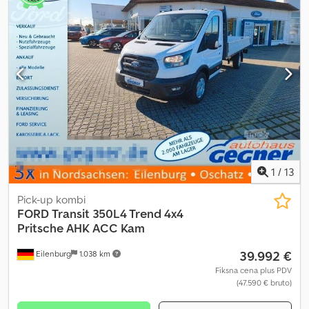
Fordova platforma, dobro stanje. Dcsdpfxozqdaas Aprsk
1
/
13
Pick-up kombi
FORD
Transit 350L4 Trend 4x4
Pritsche AHK ACC Kam
39.992 €
Eilenburg
1.038 km
Fiksna cena plus PDV
(47.590 € bruto)