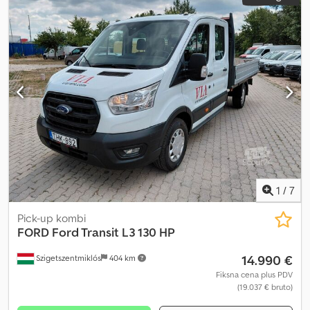
PROIZVODNJE 2017 – PREĐENO 172.164 km – UNUTRAŠNJA
DUŽINA 3280 mm – ŠIRINA 2020 mm – VISINA BOČNE STRANE 400
mm – NOSIVOST 1650 kg – ABS – KLIMA UREĐAJ – ELEKTRIČNI
PODIZAČI STAKALA – SUNČANI ROLETNI – CENTRALNA BRAVA –
ZA VIŠE INFORMACIJA KONTAKTIRAJTE DAVIDA, 3356514297.
Dcedezr Rc Dspfx Aprek
1
/
7
Pick-up kombi
FORD
Ford Transit L3 130 HP
14.990 €
Szigetszentmiklós
404 km
Fiksna cena plus PDV
(19.037 € bruto)