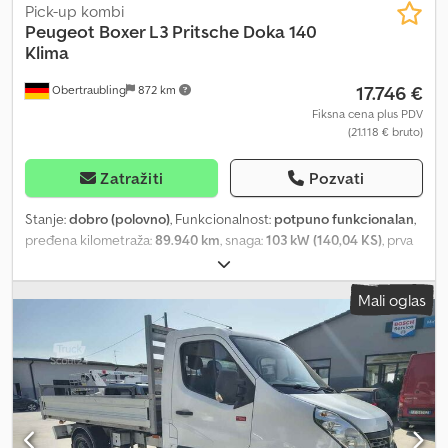
Pick-up kombi
Peugeot
Boxer L3 Pritsche Doka 140
Klima
17.746 €
Obertraubling
872 km
Fiksna cena plus PDV
(21.118 € bruto)
Zatražiti
Pozvati
Stanje:
dobro (polovno)
, Funkcionalnost:
potpuno funkcionalan
,
pređena kilometraža:
89.940 km
, snaga:
103 kW (140,04 KS)
, prva
registracija:
04/2021
, vrsta goriva:
dizel
, prazna masa vozila:
2.185
kg
, maksimalna nosivost:
1.315 kg
, ukupna težina:
3.500 kg
,
Mali oglas
sledeća inspekcija (TÜV):
08/2028
, gorivo:
dizel
, kapacitet
rezervoara za gorivo:
90 l
, boja:
bela
, kabina vozača:
ostalo
, tip
prenosa:
mehanički
, emisioni razred:
Euro 6
, broj sedišta:
7
,
Oprema:
ABS, Bluetooth, EBS (Elektronski kočioni sistem),
asistent pri pokretanju uzbrdo, centralno zaključavanje,
električno podesivo ogledalo, elektronski program stabilnosti
(ESP), klima uređaj, kompletna servisna istorija, kontrola pritiska