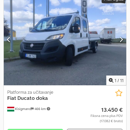
Dcedpfx Apoy N R Nujrok - Filter čestica = Dodatne informacije =
Kabina: dupla Broj cilindara: 4 Zapremina motora: 2.287 cm³ Prazna
masa: 2.135 kg Nosivost: 1.365 kg Dozvoljena ukupna masa: 3.500 kg
Broj vlasnika: 1
1
/
11
Platforma za učitavanje
Fiat
Ducato doka
13.450 €
Kisigmand
466 km
Fiksna cena plus PDV
(17.082 € bruto)