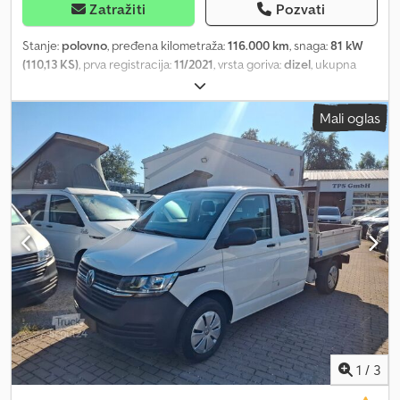
Zatražiti
Pozvati
Stanje:
polovno
, pređena kilometraža:
116.000 km
, snaga:
81 kW
(110,13 KS)
, prva registracija:
11/2021
, vrsta goriva:
dizel
, ukupna
težina:
3.000 kg
, sledeća inspekcija (TÜV):
09/2027
, boja:
bela
, tip
prenosa:
mehanički
, emisioni razred:
Euro 6
, Oprema:
ABS,
Mali oglas
centralno zaključavanje, elektronski program stabilnosti (ESP),
filter za čađ, grejač za parkiranje, klima uređaj, navigacioni
sistem
, Daljinski upravljač, grejani spoljašnji retrovizori, radio,
mogućnost korišćenja Apple CarPlay-a, dostava širom zemlje 295
EUR + PDV, kuka za vuču sa montažom 790 EUR + PDV, garancija i
probna vožnja su mogući. Djdpfxjztg Uxe Apreck Br.: 867 Radno
vreme: ponedeljak-petak od 8:00 do 12:00 i od 13:30 do 17:00,
subotom od 9:00 do 11:30. Više vozila možete pronaći na:
1
/
3