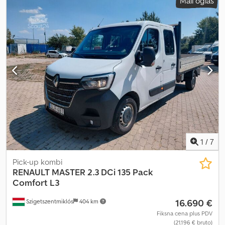
Mali oglas
1
/
7
Pick-up kombi
RENAULT
MASTER 2.3 DCi 135 Pack
Comfort L3
16.690 €
Szigetszentmiklós
404 km
Fiksna cena plus PDV
(21.196 € bruto)