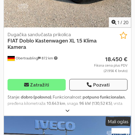
1
/
20
Dugačka sandučasta prikolica
FIAT
Doblo Kastenwagen XL 1.5 Klima
Kamera
18.450 €
Obertraubling
872 km
Fiksna cena plus PDV
(21.956 € bruto)
Zatražiti
Pozvati
Stanje:
dobro (polovno)
, Funkcionalnost:
potpuno funkcionalan
,
pređena kilometraža:
10.643 km
, snaga:
96 kW (130,52 KS)
, vrsta
goriva:
dizel
, tip prenosa:
mehanički
, ukupna težina:
2.400 kg
,
prazna masa vozila:
1.560 kg
, maksimalna nosivost:
840 kg
, prva
Mali oglas
registracija:
03/2025
, sledeća inspekcija (TÜV):
07/2028
, dužina
tovarnog prostora:
1.800 mm
, širina utovarnog prostora:
1.300 mm
,