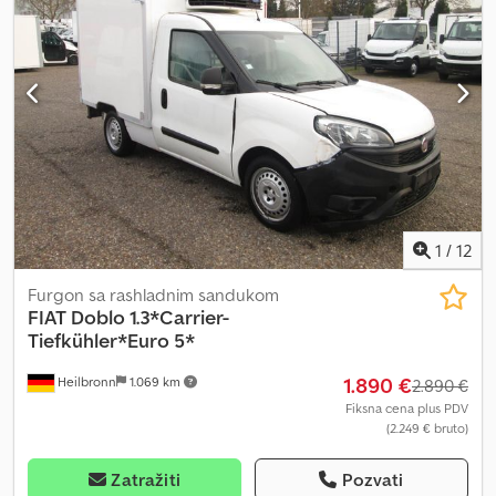
stepeni manuelni menjač, obrtomer, vazdušni jastuk za vozača,
radio-CD, električni podizači stakala, Carrier Viento 200 rashladni
agregat, Euro 4, za transport svežih proizvoda, pojedinačna vrata
pozadi itd. Zadržavamo pravo na greške, prethodnu prodaju i
pravopisne greške. Prodaja isključivo pravnim licima i za izvoz. !!!!
Fg-5469 !!!!Šifra ključa 10!!!! Testna vožnja ili tehnički pregled kod
Tüv, Dekra ili Fiat mogući!!!! Dodpfx Asrfl Rmeqieck
1
/
12
Furgon sa rashladnim sandukom
FIAT
Doblo 1.3*Carrier-
Tiefkühler*Euro 5*
1.890 €
Heilbronn
1.069 km
2.890 €
Fiksna cena plus PDV
(2.249 € bruto)
Zatražiti
Pozvati