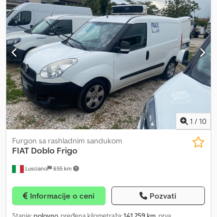
1
/
10
Furgon sa rashladnim sandukom
FIAT
Doblo Frigo
Lusciano
655 km
Informacije o ceni
Pozvati
Stanje:
polovno
, pređena kilometraža:
141.259 km
, prva