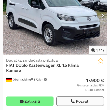
1
/
18
Dugačka sandučasta prikolica
FIAT
Doblo Kastenwagen XL 1.5 Klima
Kamera
17.900 €
Obertraubling
872 km
Fiksna cena plus PDV
(21.301 € bruto)
Zatražiti
Pozvati