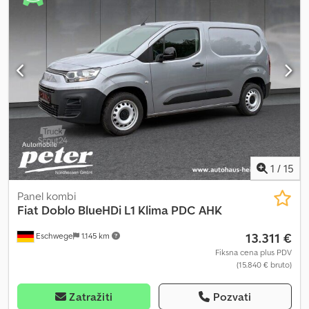
1
/
15
Panel kombi
Fiat
Doblo BlueHDi L1 Klima PDC AHK
13.311 €
Eschwege
1.145 km
Fiksna cena plus PDV
(15.840 € bruto)
Zatražiti
Pozvati