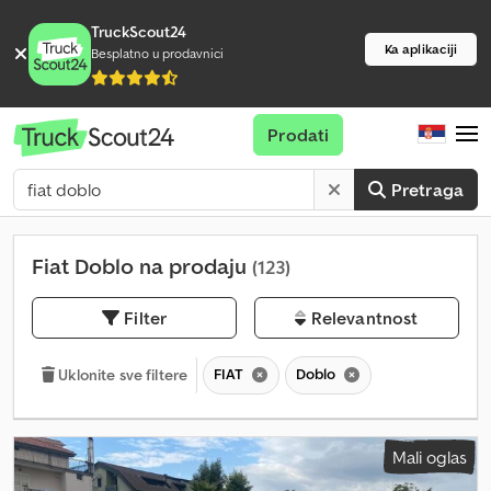
TruckScout24
Ka aplikaciji
Besplatno u prodavnici
Prodati
Pretraga
Fiat Doblo na prodaju
(123)
Filter
Relevantnost
FIAT
Doblo
Uklonite sve filtere
Mali oglas