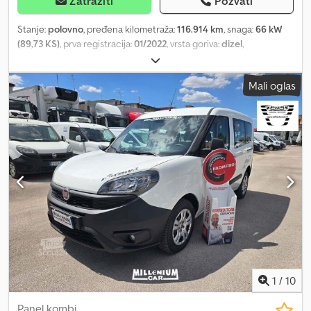
Zatražiti
Pozvati
Stanje:
polovno
, pređena kilometraža:
116.914 km
, snaga:
66 kW
(89,73 KS)
, prva registracija:
01/2022
, vrsta goriva:
dizel
,
konfiguracija osovina:
4x2
, boja:
bela
, tip prenosa:
mehanički
,
emisioni razred:
Euro 6
, suspencija:
čelik
, broj sedišta:
3
, Oprema:
Mali oglas
klima uređaj, servo upravljač
, Ove informacije ne predstavljaju
ugovorni element Dsdpfx Aoyzg Auoqieck
1
/
10
Panel kombi