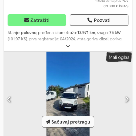
Fiksna cena plus PDV
04.2027 Stanje Tehničko stanje: dobro Optičko stanje: dobro
(19.800 € bruto)
Štete: nema Broj ključeva: 2 Finansijske informacije Cena lizinga:
243 € mesečno (teretno vozilo, 72 meseca); Za više informacija i
Zatražiti
Pozvati
uslova, obratite se.
Stanje:
polovno
, pređena kilometraža:
13.971 km
, snaga:
75 kW
(101,97 KS)
, prva registracija:
04/2024
, vrsta goriva:
dizel
, gorivo:
dizel
, boja:
bela
, kabina vozača:
ostalo
, tip prenosa:
mehanički
,
emisioni razred:
nijedno
, suspencija:
ostalo
, broj sedišta:
2
,
Mali oglas
Oprema:
ABS, centralno zaključavanje, elektronski program
stabilnosti (ESP), filter za čađ, klima uređaj, klizna vrata,
kontrola proklizavanja, navigacioni sistem, tempomat, ugrađeni
računar, vazdušni jastuk, vučna spojnica prikolice
, Posebna
oprema: Vazdušni jastuk za suvozača, automatski klima uređaj,
„Techno“ paket, „Visibility“ paket, spoljašnji retrovizori sa
električnim podešavanjem i grejanjem, volan sa
multifunkcionalnim dugmadima, audio sistem: radio sa ekranom
osetljivim na dodir od 8", navigacija, DAB, pomoć pri parkiranju
pozadi Dsdszpy U Dopfx Aqieck Dodatna oprema: Vazdušni jastuk
Sačuvaj pretragu
za vozača, povećana nosivost, spoljašnji retrovizori sa električnim
podešavanjem i grejanjem, daljinski ključ (2), zadnja krilna vrata
bez stakla, karoserija/nadogradnja: sandučasto vozilo, vazdušni