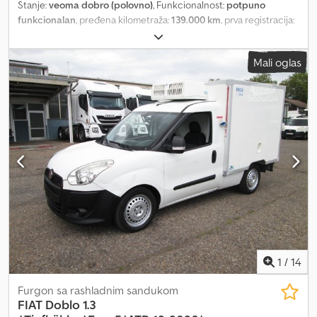
Stanje:
veoma dobro (polovno)
, Funkcionalnost:
potpuno
konzola, Visibility paket, 1 novi set letnjih guma, zimske gume sa
funkcionalan
, pređena kilometraža:
139.000 km
, prva registracija:
70% šare. 4 godine fabričke garancije od prve registracije. Vozilo
04/2021
, vrsta goriva:
dizel
, maksimalna nosivost:
631 kg
, ukupna
ima jači motor od 130 KS, što je retko. Prednji levi branik je blago
težina:
2.145 kg
, sledeća inspekcija (TÜV):
04/2027
, gorivo:
dizel
,
izgreban. Nova rezervna guma posebno uključena – inače nije u
Mali oglas
energetska efikasnost:
D
, boja:
bela
, kabina vozača:
dnevna
standardnom paketu. Dsdpjzamnmefx Aqiock
kabina
, broj stepeni prenosa:
6
, emisioni razred:
euro6d
, broj
sedišta:
2
, ukupna dužina:
4.406 mm
, ukupna širina:
1.832 mm
,
dužina tovarnog prostora:
1.700 mm
, Godina proizvodnje:
2021
,
Oprema:
ABS, USB priključak, centralno zaključavanje, klima
uređaj, klizna vrata, registracija kamiona, start-stop sistem,
ugrađeni računar, vazdušni jastuk, vozilo koje nije korišćeno za
pušenje
, FIAT DOBLO 1.6 JTD, 105 KS, GODINA PROIZVODNJE 2021,
PREĐENO 139.000 KM, JEDAN VLASNIK, 2 SEDIŠTA, SA KLIMOM,
EURO 6D, KORISNA NOSIVOST 631 KG, NEDAVNO ODRŽAN
KOMPLETAN SERVIS SA ZAMENOM ZUPČASTOG KAJA. Djdpfx
Ajznkwaoqieck
1
/
14
Furgon sa rashladnim sandukom
FIAT
Doblo 1.3