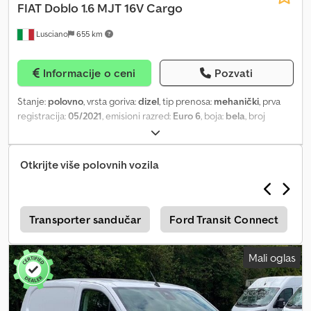
FIAT
Doblo 1.6 MJT 16V Cargo
Lusciano
655 km
Informacije o ceni
Pozvati
Stanje:
polovno
, vrsta goriva:
dizel
, tip prenosa:
mehanički
, prva
registracija:
05/2021
, emisioni razred:
Euro 6
, boja:
bela
, broj
sedišta:
3
, Godina proizvodnje:
2021
, Oprema:
centralno
zaključavanje, filter za čađ, klima uređaj, servo upravljač,
tempomat
, KOMBI. VERZIJA 1.6 MJT 16V. VOZILO U PERFEKTNOM
Otkrijte više polovnih vozila
STANJU. Dcjdpezhhfhsfx Aqisk
e
Transporter sandučar
Ford Transit Connect
Mali oglas