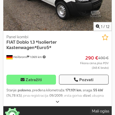
Prodaja isključivo pravnim licima i za izvoz. !!!!! Fg-5490 !!!! Šifra
ključa 241 !!!!!
1
/
12
Panel kombi
FIAT
Doblo 1.3 *Isolierter
Kastenwagen*Euro5*
290 €
Heilbronn
1.069 km
490 €
Fiksna cena plus PDV
(345 € bruto)
Zatražiti
Pozvati
Stanje:
polovno
, pređena kilometraža:
171.101 km
, snaga:
55 kW
(74,78 KS)
, prva registracija:
09/2009
, vrsta goriva:
dizel
, ukupna
težina:
2.000 kg
, boja:
bela
, tip prenosa:
mehanički
, emisioni
razred:
euro4
, broj sedišta:
2
, dužina tovarnog prostora:
1.400 mm
,
Mali oglas
Oprema:
centralno zaključavanje, elektronski program