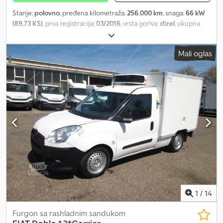
Stanje:
polovno
, pređena kilometraža:
256.000 km
, snaga:
66 kW
(89,73 KS)
, prva registracija:
03/2016
, vrsta goriva:
dizel
, ukupna
težina:
2.414 kg
, boja:
bela
, tip prenosa:
mehanički
, emisioni
razred:
Euro 5
, broj sedišta:
2
, dužina tovarnog prostora:
1.730 mm
,
Mali oglas
širina utovarnog prostora:
1.740 mm
, visina tovarnog prostora:
1.450 mm
, Oprema:
centralno zaključavanje, elektronski
program stabilnosti (ESP), filter za čađ, imao je nesreću
, !!!!!
OŠTEĆENJE MOTORA !!!!! 2 sedišta, servo upravljač, 5-stepeni
manuelni menjač, obrtomer, vozačev vazdušni jastuk, radio-CD,
električni podizači prozora, rashladni agregat Carrier Xarios 200,
Euro 5, zamrzavanje do -18°C, jednostruka zadnja vrata, prazna
masa oko 1.660 kg, nosivost oko 780 kg itd. Zadržavamo pravo na
greške, međuprodaju i slovne greške. Dodpfx Aex I Tuwjqieck
Prodaja samo pravnim licima i za izvoz. !!!!! Fg-6360 !!!! Ključ broj 36
!!!!!
1
/
14
Furgon sa rashladnim sandukom