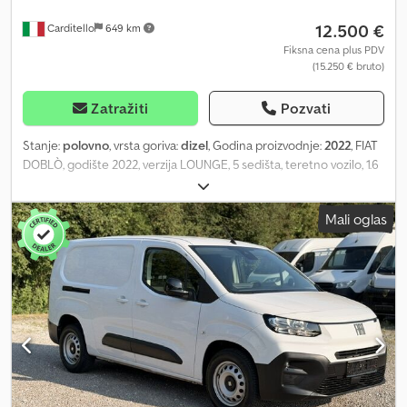
12.500 €
Carditello
649 km
Fiksna cena plus PDV
(15.250 € bruto)
Zatražiti
Pozvati
Stanje:
polovno
, vrsta goriva:
dizel
, Godina proizvodnje:
2022
, FIAT
DOBLÒ, godište 2022, verzija LOUNGE, 5 sedišta, teretno vozilo, 1.6
MJT, 105 KS, prešao 108.000 km, klima uređaj, stereo sistem sa
ekranom osetljivim na dodir, Carplay, senzori za parkiranje,
Mali oglas
maglenke. Vozilo je redovno servisirano, urađena zamena
distribucije. Garancija 1 godinu. Jedan vlasnik. Mogućnost
finansiranja ili lizinga na licu mesta. Dcjdpfx Aozrmc Tjqiek