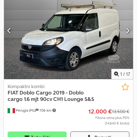
1
/
17
Kompaktni kombi
FIAT
Doblo Cargo 2019 - Doblo
cargo 1.6 mjt 90cv CH1 Lounge S&S
12.000 €
Perugia (PG)
706 km
13.500 €
Fiksna cena plus PDV
(14.640 € bruto)