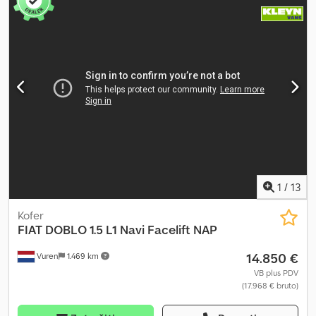
stabilnosti (ESP), filter za čađ
, !!!!! TEHNIČKI I VIZUELNI
NEDOSTACI Motor nema snagu !!!!! Dedpfjxw Izuox Aqisck
Izolovana sandučasta vozila, 2 sedišta, servo volan, 5-stepeni
manuelni menjač, obrtomer, vozačev vazdušni jastuk, radio-CD,
Euro 4, električni podizači prozora, zadnja dvokrilna vrata, prazna
masa: cca 1.420 kg, nosivost: cca 580 kg itd. Zadržavamo pravo na
greške, prethodnu prodaju i pravopisne greške. Prodaja isključivo
pravnim licima i za izvoz. !!!!! Fg-3589 !!!!Šifra ključa 52 !!!!!
1
/
13
Kofer
FIAT
DOBLO 1.5 L1 Navi Facelift NAP
14.850 €
Vuren
1.469 km
VB plus PDV
(17.968 € bruto)