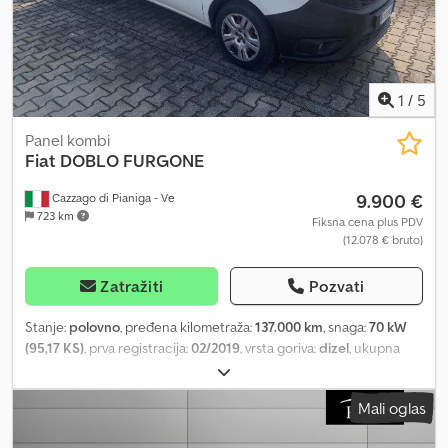
1
/
5
Panel kombi
Fiat
DOBLO FURGONE
9.900 €
Cazzago di Pianiga - Ve
723 km
Fiksna cena plus PDV
(12.078 € bruto)
Zatražiti
Pozvati
Stanje:
polovno
, pređena kilometraža:
137.000 km
, snaga:
70 kW
(95,17 KS)
, prva registracija:
02/2019
, vrsta goriva:
dizel
, ukupna
težina:
2.070 kg
, boja:
bela
, tip prenosa:
mehanički
, Dozvoljena
ukupna masa: 2070 kg Dcedpsznfq Ujfx Aqijk
Mali oglas