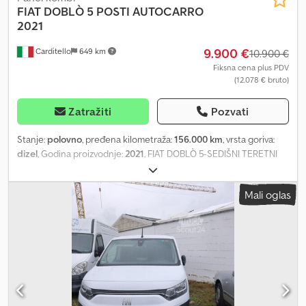
FIAT
DOBLÒ 5 POSTI AUTOCARRO
2021
9.900 €
Carditello
649 km
10.900 €
Fiksna cena plus PDV
(12.078 € bruto)
Zatražiti
Pozvati
Stanje:
polovno
, pređena kilometraža:
156.000 km
, vrsta goriva:
dizel
, Godina proizvodnje:
2021
, FIAT DOBLÒ 5-SEDIŠNI TERETNI
AUTOMOBIL, GODIŠTE 2021, MOTOR 1.3MJT SA 95KS, 156.000 KM,
KLIMA UREĐAJ, TOUCH RADIO, KOMANDE NA VOLANU, DUPLA
Mali oglas
BOČNA VRATA, JEDAN VLASNIK, 1 GODINA GARANCIJE,
MOGUĆNOST FINANSIRANJA. Dodpey Itpbefx Aqieck