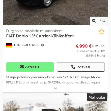
1
/
14
Furgon sa rashladnim sandukom
FIAT
Doblo 1.3*Carrier-Kühlkoffer*
4.990 €
Heilbronn
1.069 km
6.890 €
Fiksna cena plus PDV
(5.938 € bruto)
Zatražiti
Pozvati
Stanje:
polovno
, pređena kilometraža:
127.023 km
, snaga:
66 kW
(89,73 KS)
, prva registracija:
04/2014
, vrsta goriva:
dizel
, ukupna
težina:
2.290 kg
, boja:
bela
, tip prenosa:
mehanički
, emisioni
razred:
Euro 5
, broj sedišta:
2
, dužina tovarnog prostora:
1.760 mm
,
Mali oglas
širina utovarnog prostora:
1.720 mm
, visina tovarnog prostora:
1.420 mm
, Oprema:
centralno zaključavanje, elektronski
program stabilnosti (ESP), filter za čađ
, 2 sedišta, servo volan, 5-