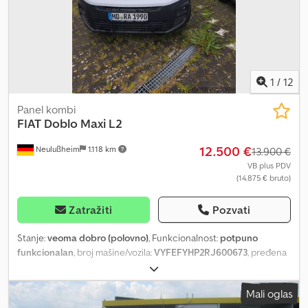
1
/
12
Panel kombi
FIAT
Doblo Maxi L2
12.500 €
Neulußheim
1.118 km
13.900 €
VB plus PDV
(14.875 € bruto)
Zatražiti
Pozvati
Stanje:
veoma dobro (polovno)
, Funkcionalnost:
potpuno
funkcionalan
, broj mašine/vozila:
VYFEFYHP2RJ600673
, pređena
kilometraža:
70.250 km
, snaga:
95 kW (129,16 KS)
, prva registracija:
06/1020
, vrsta goriva:
dizel
, prazna masa vozila:
1.523 kg
,
Mali oglas
maksimalna nosivost:
857 kg
, ukupna težina:
2.380 kg
, dimenzija