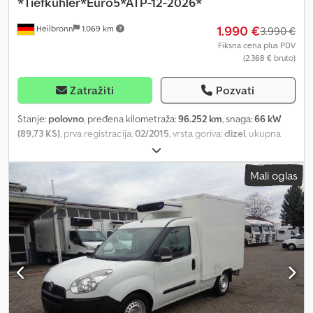
*Tiefkühler*Euro5*ATP-12-2026*
1.990 €
Heilbronn
1.069 km
3.990 €
Fiksna cena plus PDV
(2.368 € bruto)
Zatražiti
Pozvati
Stanje:
polovno
, pređena kilometraža:
96.252 km
, snaga:
66 kW
(89,73 KS)
, prva registracija:
02/2015
, vrsta goriva:
dizel
, ukupna
težina:
2.414 kg
, boja:
bela
, tip prenosa:
mehanički
, emisioni
razred:
Euro 5
, broj sedišta:
2
, dužina tovarnog prostora:
1.710 mm
,
Mali oglas
širina utovarnog prostora:
1.740 mm
, visina tovarnog prostora:
1.450 mm
, Oprema:
centralno zaključavanje, elektronski
program stabilnosti (ESP), filter za čađ, imao je nesreću
, !!!!!
GUBITAK ULJA U MOTORU !!!!! 2 sedišta, servo volan, 5-stepeni
manuelni menjač, obrtomer, vozačev vazdušni jastuk, radio-CD,
Euro5, električni podizači stakala, rashladni agregat Relec Froid
TR 22, zamrzivač, jednovratna zadnja vrata, prazna masa: oko 1.590
kg, nosivost: oko 824 kg itd. Zadržavamo pravo na greške,
međuprodaju i tipografske greške. Prodaja samo za pravna lica i
izvoz. Djdjwmxy Aspfx Aqiock !!!!! Fg-3516 !!!!Broj ključa: 5 !!!!!