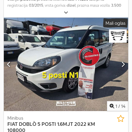
registracija:
03/2015
, vrsta goriva:
dizel
, prazna masa vozila:
3.500
kg
, boja:
bela
, tip prenosa:
mehanički
, emisioni razred:
Euro 6
, broj
sedišta:
2
, Godina proizvodnje:
2015
, Oprema:
centralno
Mali oglas
zaključavanje, filter za čađ, klima uređaj, servo upravljač,
tempomat
, VOZILO U PERFEKTNOM STANJU. Dsdpfx
Ajvbmbfeqiock
1
/
14
Minibus
FIAT
DOBLÒ 5 POSTI 1.6MJT 2022 KM
108000