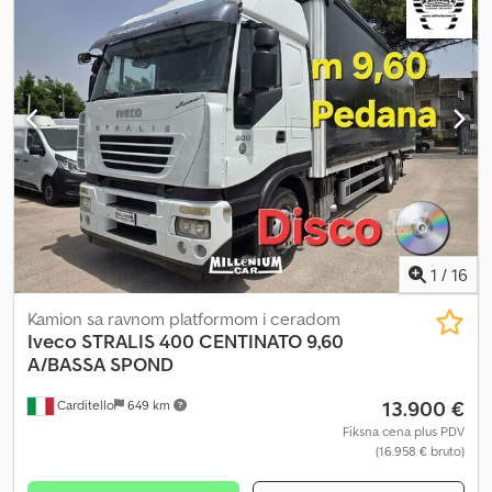
1
/
16
Kamion sa ravnom platformom i ceradom
Iveco
STRALIS 400 CENTINATO 9,60
A/BASSA SPOND
13.900 €
Carditello
649 km
Fiksna cena plus PDV
(16.958 € bruto)