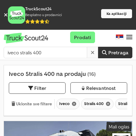
TruckScout24
Ka aplikaciji
Besplatno u prodavnici
Prodati
Pretraga
Iveco Stralis 400 na prodaju
(16)
Filter
Relevantnost
Iveco
Stralis 400
Stralis
Uklonite sve filtere
Mali oglas