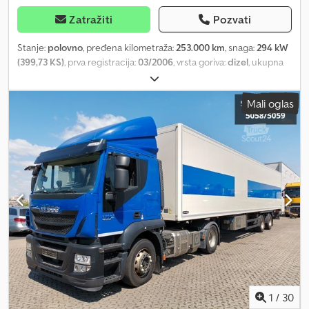
Zatražiti
Pozvati
Stanje:
polovno
, pređena kilometraža:
253.000 km
, snaga:
294 kW
(399,73 KS)
, prva registracija:
03/2006
, vrsta goriva:
dizel
, ukupna
težina:
26.000 kg
, konfiguracija osovina:
3 osovine
, kočnice:
retarder
, boja:
bela
, tip prenosa:
mehanički
, Godina proizvodnje:
Mali oglas
2006
, Oprema:
ABS, dizalica, elektronski program stabilnosti
(ESP), grejač za parkiranje, klima uređaj
, IVECO STRALIS 400
Kuka sistem + DIZALICA / 6x2 BEZ NESREĆA U DOBROM STANJU! ?
GODINA PROIZVODNJE: 2006 ? KILOMETRAŽA: 253.000 km
OPREMA: ? ABS ? ASR ? CENTRALNO ZAKLJUČAVANJE ?
ELEKTRIČNI PROZORI ? ELEKTRIČNI RETROVIZORI ? SERVO
UPRAVLJAČ ? TAHOGRAF NOSIVOST: 12.000 kg UKUPNA TEŽINA:
26.000 kg MEĐUOSOVINSKO RASTOJANJE: 480 / 140 cm
DIMENZIJE GUMA: 315/80R22,5 VEŠANJE: PREDNJI: OPRUŽNI
ZADNJI: VAZDUŠNI DIZALICA: ESSEL 0902 TEL: * KUBA - POLJSKI,
ENGLESKI, NEMAČKI, ITALIJANSKI * SEBASTIAN - POLJSKI,
NEMAČKI, ITALIJANSKI, ???? Crjdpfxoy Dngto Ap Ijf * LASZLO -
MAĐARSKI * COSTEL - RUMUNSKI (Română: facem toate
formalitățile za izvoz uključujući brojeve) RADEK - ?????
1
/
30