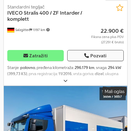
Standardni tegljač
IVECO
Stralis 400 / ZF Intarder /
komplett
22.900 €
Salzgitter
1.197 km
Fiksna cena plus PDV
(27.251 € bruto)
Zatražiti
Pozvati
Stanje:
polovno
, pređena kilometraža:
296.179 km
, snaga:
294 kW
(399,73 KS)
, prva registracija:
11/2016
, vrsta goriva:
dizel
, ukupna
težina:
18.000 kg
, konfiguracija osovina:
2 osovine
, kočnice:
retarder
, boja:
plava
, tip prenosa:
automatski
, emisioni razred:
Mali oglas
Euro 6
, Oprema:
grejač za parkiranje, klima uređaj
, SEL 5058
Iveco Stralis 400 ZF Intarder / Kamera za mrtvi ugao Nemačka
registracija / Prvi vlasnik Prva registracija: 15.11.2016. 6 km Euro 6
Tehnička dozvoljena ukupna masa (kg): 20.000 Dozvoljena ukupna
masa (kg): 18.000 Prazna masa (kg): 7.400 Broj šasije (VIN):
WJMM1VRH60C3431 MOTOR I MENJAČ: Zapremina: 8.710 cm³
Snaga: 4kW / 400 KS Menjač: automatski ZF Intarder GUME I