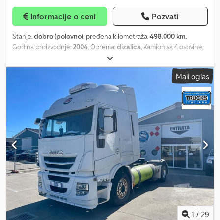
Informacije o ceni
Pozvati
Stanje:
dobro (polovno)
, pređena kilometraža:
498.000 km
,
Godina proizvodnje:
2004
, Oprema:
dizalica
, Kamion sa 4 osovine,
nosivosti 32t, opremljen trostranim kiperskim sandukom dimenzija
5,60x2,55m, korisna nosivost 12.150 kg, kranom Copma serije 500 sa
Mali oglas
4 hidraulična izvlačenja, 4 stabilizatora, daljinskim upravljačem,
automatskim menjačem, priključivo za vuču prikolice. Napomena:
Opis vozila je informativan i može sadržati greške ili netačnosti.
Molimo vas da nas kontaktirate radi provere tačnih podataka.
Crsdpst Swumofx Ap Ijf
1
/
29