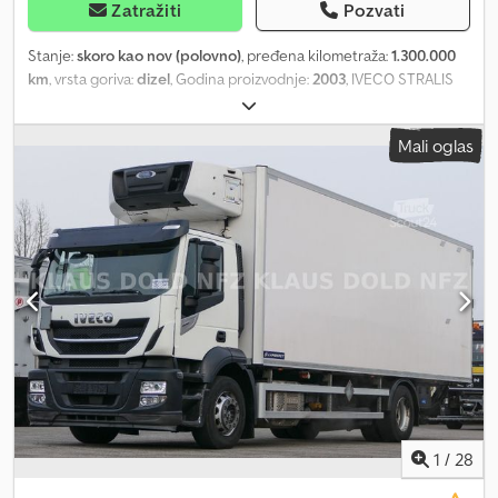
Zatražiti
Pozvati
Stanje:
skoro kao nov (polovno)
, pređena kilometraža:
1.300.000
km
, vrsta goriva:
dizel
, Godina proizvodnje:
2003
, IVECO STRALIS
260S400, godište 2003, EURO 3, analogni tahograf sa diskom,
sandučasta nadogradnja sa stranicama dimenzija 9,60 x 2,55 x 2,65
Mali oglas
m, sa hidrauličnom platformom za podizanje i spuštanje tereta i
pokrivnom ceradom. Retraktilna bočna platforma DHOLLANDIA,
kapaciteta 20 qli. Automatski menjač. Treća podizna osovina sa
upravljanjem. Inteligentni sistem upravljanja. Prešao 1.300.000 km.
Vozilo je u odličnom stanju. Crodjzmyh Eepfx Ap Ijf
1
/
28