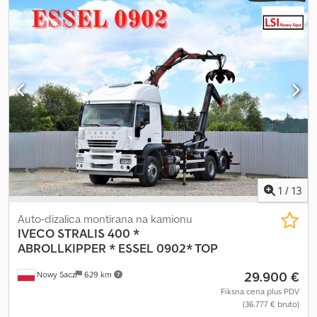
(ESP), grejač za parkiranje, klima uređaj
, IVECO STRALIS 400
Sistem kuka + DIZALICA / 6x2 BEZ NESREĆA U DOBROM STANJU!
? GODINA PROIZVODNJE: 2006 ? KILOMETRAŽA: 253.000 km
OPREMA: ? ABS ? ASR ? CENTRALNO ZAKLJUČAVANJE Crodpfxey
Dngmo Ap Iof ? ELEKTRIČNI PROZORI ? ELEKTRIČNI RETROVIZORI
? SERVO UPRAVLJAČ ? TAHOGRAF NOSIVOST: 12.000 kg UKUPNA
MASA: 26.000 kg MEĐUOSOVINSKO RASTOJANJE: 480 / 140 cm
DIMENZIJE GUMA: 315/80R22,5 VEŠANJE: PREDNJI: OPRUGE
ZADNJI: VAZDUŠNI DIZALICA: ESSEL 0902 TEL: * KUBA - POLJSKI,
ENGLESKI, NEMAČKI, ITALIJANSKI * SEBASTIAN - POLJSKI,
NEMAČKI, ITALIJANSKI, ????? * LASZLO - MAĐARSKI * COSTEL -
RUMUNSKI (Română – radimo svu izvoznu dokumentaciju
uključujući i tablice) RADEK - ?????
1
/
13
Auto-dizalica montirana na kamionu
IVECO
STRALIS 400 *
ABROLLKIPPER * ESSEL 0902* TOP
29.900 €
Nowy Sacz
629 km
Fiksna cena plus PDV
(36.777 € bruto)