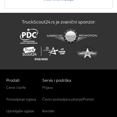
Iveco Stralis As
Iveco Stralis Hiway
TruckScout24.rs je zvanični sponzor:
Iveco Trakker
Scania P 400
Prodati
Servis i podrška
Cene i tarife
Prijava
Postavljanje oglasa
Često postavljana pitanja/Pomoć
Upravljajte oglase
Kontakt