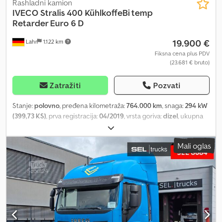
Rashladni kamion
IVECO
Stralis 400 KühlkoffeBi temp
Retarder Euro 6 D
19.900 €
Lahr
1.122 km
Fiksna cena plus PDV
(23.681 € bruto)
Zatražiti
Pozvati
Stanje:
polovno
, pređena kilometraža:
764.000 km
, snaga:
294 kW
(399,73 KS)
, prva registracija:
04/2019
, vrsta goriva:
dizel
, ukupna
težina:
18.000 kg
, konfiguracija osovina:
2 osovine
, kočnice:
retarder
, boja:
bela
, tip prenosa:
automatski
, emisioni razred:
Euro
Mali oglas
6
, zapremina tovarnog prostora:
52 m³
, dužina tovarnog prostora:
8.250 mm
, širina utovarnog prostora:
2.500 mm
, visina tovarnog
prostora:
2.500 mm
, Oprema:
ABS, hidraulični zadnji podizač,
klima uređaj
, Iveco Stralis 400 rashladna sandučara Carrier,
retarder, LBW, Euro 6 Interni broj za upite: 1125886 * Stanje: veoma
dobro * Snaga: 400 KS / 294 kW * Zapremina motora: 8.710 cm³ *
Retarder * ABS * EBS * Diferencijalna blokada zadnje osovine *
Emisioni standard EURO 6 * Spoljašnji retrovizori električno