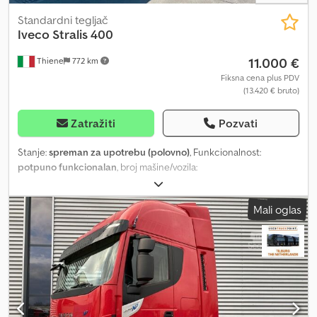
Standardni tegljač
Iveco
Stralis 400
11.000 €
Thiene
772 km
Fiksna cena plus PDV
(13.420 € bruto)
Zatražiti
Pozvati
Stanje:
spreman za upotrebu (polovno)
, Funkcionalnost:
potpuno funkcionalan
, broj mašine/vozila:
WJMM1VRH60C385048
, pređena kilometraža:
7.204.765 km
, prva
registracija:
11/2017
, vrsta goriva:
gas
, dimenzija gume:
315/70 R
Mali oglas
22.5
, stanje pneumatika:
40 procenat
, konfiguracija osovina:
4x2
,
međuosovinsko rastojanje:
3.790 mm
, gorivo:
tečni prirodni gas
(LNG)
, energetska efikasnost:
A+
, kočnice:
intarder
, boja:
bela
, tip
prenosa:
automatski
, emisioni razred:
Euro 6
, suspencija:
čelik-
zrak
, broj ležajeva:
2
, ukupna dužina:
6.250 mm
, ukupna širina:
2.550 mm
, ukupna visina:
3.760 mm
, Godina proizvodnje:
2017
,
Oprema:
ABS, Bluetooth, EBS (Elektronski kočioni sistem),
Tahograf, USB priključak, centralno zaključavanje,