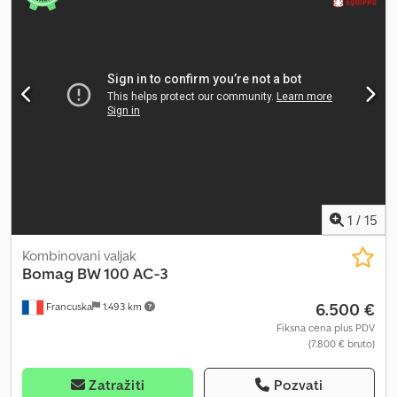
tandem valjak Snaga: 15 kW (21 KS) Dcedpfx Aszit Nnjndok Za više
informacija kontaktirajte Philip Müller, , p-).
1
/
15
Kombinovani valjak
Bomag
BW 100 AC-3
6.500 €
Francuska
1.493 km
Fiksna cena plus PDV
(7.800 € bruto)
Zatražiti
Pozvati