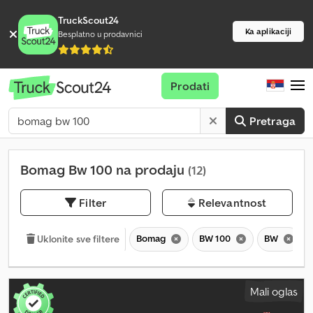
TruckScout24
Ka aplikaciji
Besplatno u prodavnici
Prodati
Pretraga
Bomag Bw 100 na prodaju
(12)
Filter
Relevantnost
Bomag
BW 100
BW
Uklonite sve filtere
Mali oglas