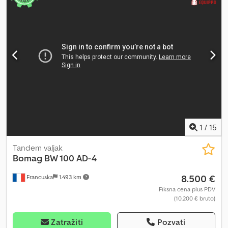
1
/
15
Tandem valjak
Bomag
BW 100 AD-4
8.500 €
Francuska
1.493 km
Fiksna cena plus PDV
(10.200 € bruto)
Zatražiti
Pozvati