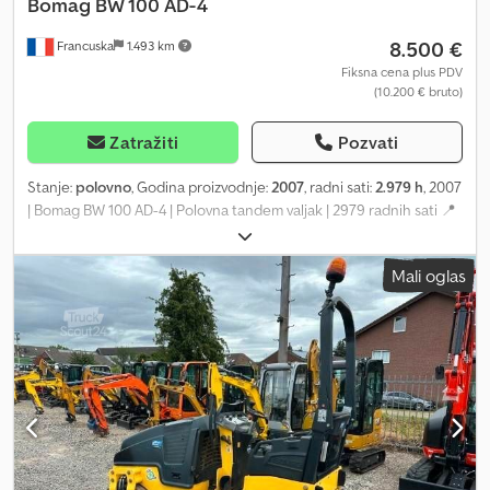
Bomag
BW 100 AD-4
8.500 €
Francuska
1.493 km
Fiksna cena plus PDV
(10.200 € bruto)
Zatražiti
Pozvati
Stanje:
polovno
, Godina proizvodnje:
2007
, radni sati:
2.979 h
, 2007
| Bomag BW 100 AD-4 | Polovna tandem valjak | 2979 radnih sati 📍
Lokacija: Francuska 🚛 Dostava moguća do vaše destinacije –
Koristite naš kalkulator transporta za procenu troškova! 💰 Kupi
Mali oglas
odmah za EUR 8500 ili pošaljite ponudu. Plaćanje pri isporuci
dostupno uz pristupačnu naknadu (podložno odobrenju)* 👷‍♂️
Provereno od strane nezavisnog stručnjaka 43 inspekcijske tačke,
41 odobrena ✅ 2 neispravne ℹ️ 0 kvarova ⚠️ 📌 Komentar
inspektora: Dobra mašina, par ogrebotina i sumnja na manja
hidraulična curenja. 📄 Želite da vidite kompletnu inspekciju,
dodatne fotografije ili video? Savet: Referenca "40960 Equippo"
se često koristi za pretragu dodatnih informacija na internetu.
Dcedpezgw E Isfx Andek 💡 Zašto izabrati ovu mašinu i našu
uslugu: ✔ Detaljna provera od strane profesionalaca ✔ Dostava