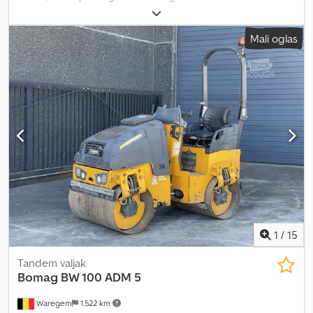
D902-ET11 Za više informacija obratite se odeljenju prodaje.
Dcedpfx Asy Nv Rkondek
Mali oglas
1
/
15
Tandem valjak
Bomag
BW 100 ADM 5
Waregem
1.522 km