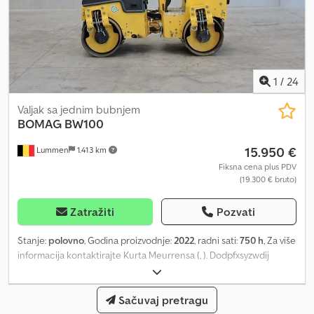
1
/
24
Valjak sa jednim bubnjem
BOMAG
BW100
15.950 €
Lummen
1.413 km
Fiksna cena plus PDV
(19.300 € bruto)
Zatražiti
Pozvati
Stanje:
polovno
, Godina proizvodnje:
2022
, radni sati:
750 h
, Za više
informacija kontaktirajte Kurta Meurrensa (, ). Dodpfxsyzwdij
Andock
Sačuvaj pretragu