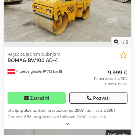
1
/
9
Valjak sa jednim bubnjem
BOMAG
BW100 AD-4
9.999 €
Mitterberghutten
712 km
Fiksna cena plus PDV
(11.999 € bruto)
Zatražiti
Pozvati
Stanje:
polovno
, Godina proizvodnje:
2007
, radni sati:
3.280 h
,
Oprema:
ABS, pogon na sve točkove
, Odličan stanje iz
Švajcarske!!! Sve informacije su bez garancije!!! Lokacija: 5662
Hauserdorf, Bacherstr. 1 Dsdpjxth Iyofx Andjck
Mali oglas