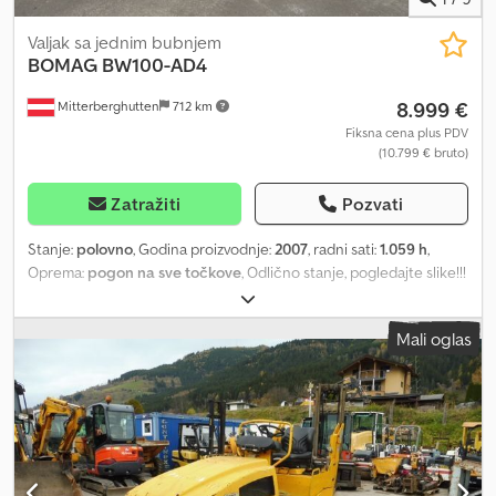
Valjak sa jednim bubnjem
BOMAG
BW100-AD4
8.999 €
Mitterberghutten
712 km
Fiksna cena plus PDV
(10.799 € bruto)
Zatražiti
Pozvati
Stanje:
polovno
, Godina proizvodnje:
2007
, radni sati:
1.059 h
,
Oprema:
pogon na sve točkove
, Odlično stanje, pogledajte slike!!!
Svi podaci su bez garancije!!! Lokacija: 5662 Hauserdorf, Bacherstr.
1 Dodpfjy R Sb Usx Andock
Mali oglas