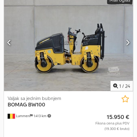
1
/
24
Valjak sa jednim bubnjem
BOMAG
BW100
15.950 €
Lummen
1.413 km
Fiksna cena plus PDV
(19.300 € bruto)