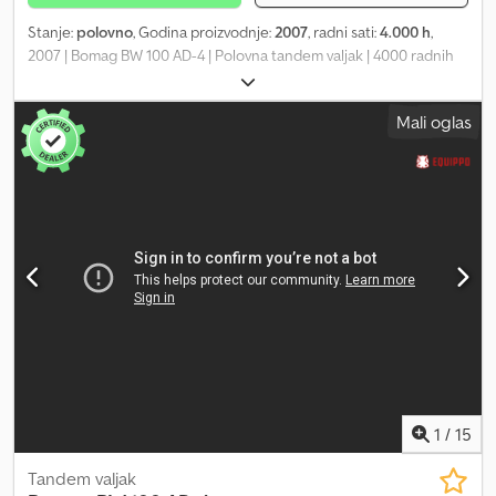
Stanje:
polovno
, Godina proizvodnje:
2007
, radni sati:
4.000 h
,
2007 | Bomag BW 100 AD-4 | Polovna tandem valjak | 4000 radnih
sati 📍 Lokacija: Francuska 🚛 Isporuka moguća na vašu adresu –
koristite naš kalkulator za procenu troškova transporta! 💰 Kupi
Mali oglas
odmah za 8.500 EUR ili pošaljite ponudu. Plaćanje pri isporuci
dostupno uz malu nadoknadu (podložno odobrenju)* 👷‍♂️
Pregledao nezavisni ekspert Dsdpfjzingusx Andjck 44 kontrolne
tačke 42 odobrene ✅ 2 sa nedostatkom ℹ️ 0 kvarova ⚠️ 📌
Komentar inspektora: Mašina u dobrom stanju. Brojač je zamenjen,
tako da ovih 200 sati nije stvarno, ali sve ostalo je ispravno i nema
dodatnih zamerki. 📄 Želite da vidite kompletan izveštaj o
inspekciji, dodatne fotografije ili video? Savjet: Referenca „40959
Equippo“ se često koristi za više informacija na internetu. 💡 Zašto
baš ova mašina i naša usluga: ✔ Temeljna inspekcija od strane
profesionalaca ✔ Dostava direktno na vašu lokaciju ✔ Garantovan
povraćaj novca ✔ Sigurne i fleksibilne opcije plaćanja 🔄
Razmišljate o drugim mašinama? Nudimo korisne alate i resurse za
vlasnike i operatere mašina – sve dostupno na našoj platformi.
1
/
15
Tandem valjak