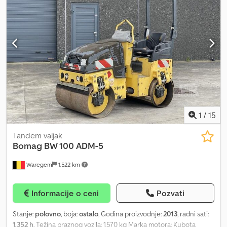
napravljeni sa najvećom pažnjom. Međutim, ne možemo preuzeti
garanciju za tačnost, potpunost i aktuelnost sadržaja i cena.
1
/
15
Tandem valjak
Bomag
BW 100 ADM-5
Waregem
1.522 km
Informacije o ceni
Pozvati
Stanje:
polovno
, boja:
ostalo
, Godina proizvodnje:
2013
, radni sati:
1.352 h
, Težina praznog vozila: 1.570 kg Marka motora: Kubota