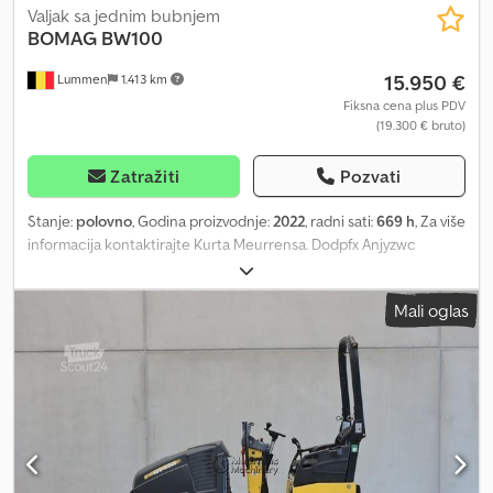
Valjak sa jednim bubnjem
BOMAG
BW100
15.950 €
Lummen
1.413 km
Fiksna cena plus PDV
(19.300 € bruto)
Zatražiti
Pozvati
Stanje:
polovno
, Godina proizvodnje:
2022
, radni sati:
669 h
, Za više
informacija kontaktirajte Kurta Meurrensa. Dodpfx Anjyzwc
Sedock
Mali oglas