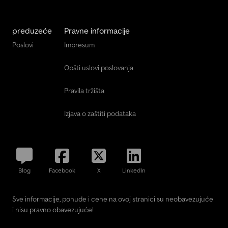
preduzeće
Pravne informacije
Poslovi
Impresum
Opšti uslovi poslovanja
Pravila tržišta
Izjava o zaštiti podataka
Blog
Facebook
X
LinkedIn
Sve informacije, ponude i cene na ovoj stranici su neobavezujuće
i nisu pravno obavezujuće!