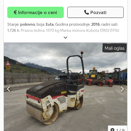
Informacije o ceni
Pozvati
Stanje:
polovno
, boja:
žuta
, Godina proizvodnje:
2016
, radni sati:
1.726 h
, Prazna težina: 1.570 kg Marka motora: Kubota D902 EF04
Za više informacija obratite se prodajnom odeljenju. Dcedpey
Ircmefx Andek
Mali oglas
1
/
9