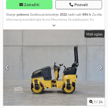
Zatražiti
Pozvati
Stanje:
polovno
, Godina proizvodnje:
2022
, radni sati:
694 h
, Za više
informacija kontaktirajte Kurta Meurrensa. Dcedpfxsyzwc Eo
Andjk
Mali oglas
1
/
24