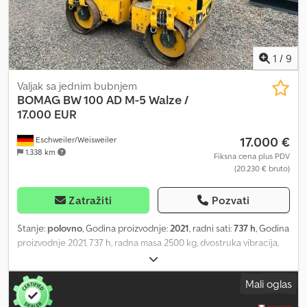
direktno na gradilište ✔ Garancija povrata novca ✔ Sigurne i
fleksibilne opcije plaćanja 🔄 Razmatrate druge opcije opreme?
Nudimo korisne alate i resurse za sve vlasnike i operatere opreme
– lako dostupni na našoj platformi.
1
/
9
Valjak sa jednim bubnjem
BOMAG
BW 100 AD M-5 Walze /
17.000 EUR
17.000 €
Eschweiler/Weisweiler
1.338 km
Fiksna cena plus PDV
(20.230 € bruto)
Zatražiti
Pozvati
Stanje:
polovno
, Godina proizvodnje:
2021
, radni sati:
737 h
, Godina
proizvodnje 2021, 737 h, radna masa 2500 kg, dvostruka vibracija,
radna širina 1000 mm, snaga motora 15,5 kW, po 2 čistača po valjku,
ROPS / zaštitni okvir, hitno zaustavljanje, pokazivač goriva, prskanje
Mali oglas
vodom. Neto cena: 17.000 EUR, PDV 19%, bruto cena: 20.230 EUR
Ispravke i međuprodaja su mogući! Dodatne informacije: Tip: