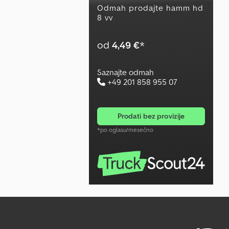
Odmah prodajte hamm hd
8 vv
od
4,49 €
*
Saznajte odmah
+49 201 858 955 07
prodati bez provizije
*po oglasu/mesečno