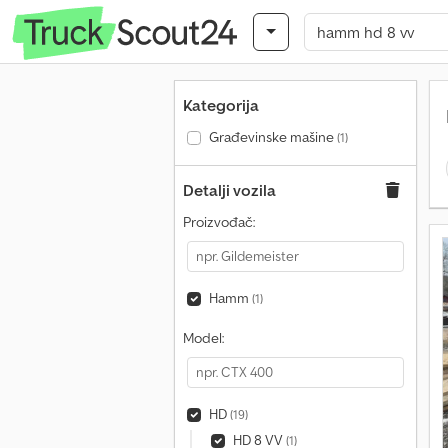
Kategorija
Građevinske mašine
(1)
Detalji vozila
Proizvođač:
Hamm
(1)
Model:
HD
(19)
HD 8 VV
(1)