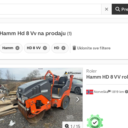
Pr
Hamm Hd 8 Vv na prodaju
(1)
Hamm
HD 8 VV
HD
Uklonite sve filtere
Roler
Hamm
HD 8 VV rol
Norveška
1.819 km
1
/
15