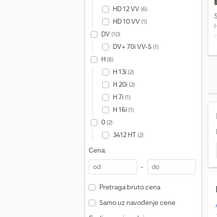
HD 12 VV
(6)
HD 10 VV
(1)
H
DV
(10)
d
t
DV+ 70i VV-S
(1)
H
(8)
H 13i
(2)
H 20i
(2)
H 7i
(1)
H 16i
(1)
0
(2)
3412 HT
(2)
Cena:
-
Pretraga bruto cena
Samo uz navođenje cene