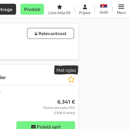
etraga
Prodati
Jezik
Lista želja
(0)
Prijava
Meni
Relevantnost
Mali oglas
ler
6.341 €
Fiksna cena plus PDV
(7.926 € bruto)
Pošalji upit