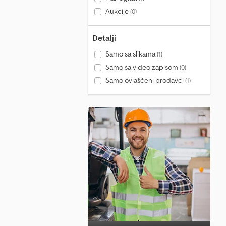
Aukcije
(0)
Detalji
Samo sa slikama
(1)
Samo sa video zapisom
(0)
Samo ovlašćeni prodavci
(1)