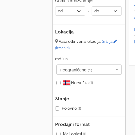
Godina proizvodnje:
-
Lokacija
Vaša otkrivena lokacija:
Srbija
(izmeniti)
radijus:
neograničeno
(1)
Norveška
(1)
Stanje
Polovno
(1)
Prodajni format
Mali oglasi
(1)