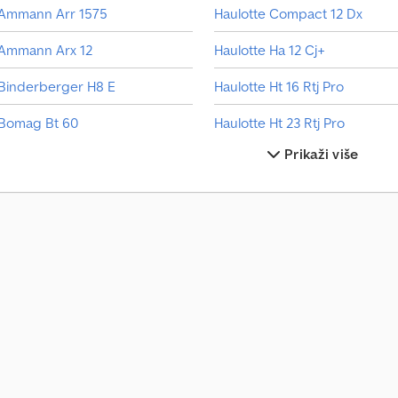
Ammann Arr 1575
Haulotte Compact 12 Dx
Ammann Arx 12
Haulotte Ha 12 Cj+
Binderberger H8 E
Haulotte Ht 16 Rtj Pro
Bomag Bt 60
Haulotte Ht 23 Rtj Pro
Prikaži više
Bomag Bw 213 Pdh-5
Haulotte Optimum 8
Dieci Pegasus 40.18
Haulotte Star 10
Hamm Hd 12 Vv
Hitachi Zw95-6
Haulotte Compact 10 Dx
Hitachi Zx38U-6