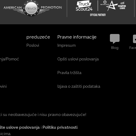
preduzeće
Pravne informacije
Poslovi
Impresum
Blog
Fac
anja/Pomoć
Opšti uslovi poslovanja
Pravila tržišta
vini
Izjava o zaštiti podataka
ici su neobavezujuće i nisu pravno obavezujuće!
te uslove poslovanja
i
Politiku privatnosti
.
icima.