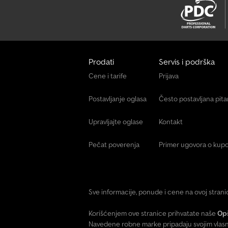
Prodati
Servis i podrška
Cene i tarife
Prijava
Postavljanje oglasa
Često postavljana pit
Upravljajte oglase
Kontakt
Pečat poverenja
Primer ugovora o kupo
Sve informacije, ponude i cene na ovoj stran
Korišćenjem ove stranice prihvatate naše
Opš
Navedene robne marke pripadaju svojim vlasn