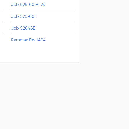
Jcb 525-60 Hi Viz
Jcb 525-60E
Jcb S2646E
Rammax Rw 1404
Schaeff Hml
Yanmar Vio38-6