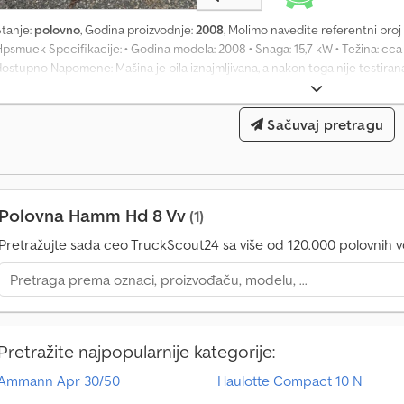
Stanje:
polovno
, Godina proizvodnje:
2008
, Molimo navedite referentni broj
psmuek Specifikacije: • Godina modela: 2008 • Snaga: 15,7 kW • Težina: cca 
ostupno Napomene: Mašina je bila iznajmljivana, a nakon toga nije testirana
ežina: 1.800 Model: HD 8 VV valjak = Dodatne informacije = Serijski broj: 111
Norway.
Sačuvaj pretragu
Polovna Hamm Hd 8 Vv
(1)
Pretražujte sada ceo TruckScout24 sa više od 120.000 polovnih vo
Pretražite najpopularnije kategorije:
Ammann Apr 30/50
Haulotte Compact 10 N