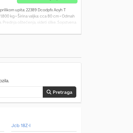
 prilikom upita: 22389 Dcodpfx Aoyh T
1.800 kg • Širina valjka: cca 80 cm • Odmah
. Prednja oštećenja, videti slike. Sopstvena
70xxxx Za više informacija obratite se ATS
zila.
Pretraga
Jcb 18Z-I