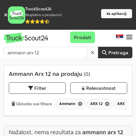
TruckScout24
Ka aplikaciji
Besplatno u prodavnici
Prodati
Pretraga
Ammann Arx 12 na prodaju
(0)
Filter
Relevantnost
Ammann
ARX 12
ARX
Uklonite sve filtere
Nažalost, nema rezultata za
ammann arx 12