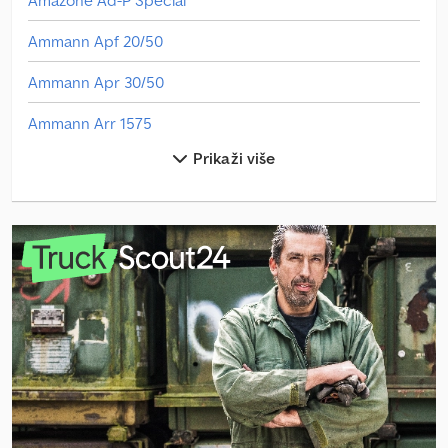
Ammann Apf 20/50
Ammann Apr 30/50
Ammann Arr 1575
Prikaži više
Ammann Atr 60 P
Claas Arion 410
Claas Arion 420
Claas Arion 630
Claas Axion 850
Claas Fl 120
Claas Scorpion 756