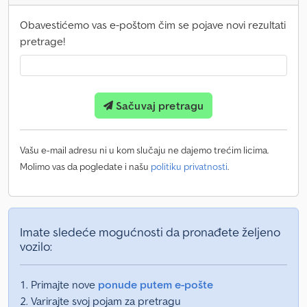
Obavestićemo vas e-poštom čim se pojave novi rezultati
pretrage!
Sačuvaj pretragu
Vašu e-mail adresu ni u kom slučaju ne dajemo trećim licima.
Molimo vas da pogledate i našu
politiku privatnosti
.
Imate sledeće mogućnosti da pronađete željeno
vozilo:
Primajte nove
ponude putem e-pošte
Varirajte svoj pojam za pretragu