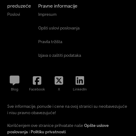
preduzeće
Pravne informacije
Poslovi
Impresum
Opšti uslovi poslovanja
Pravila tržišta
Izjava o zaštiti podataka
Blog
Facebook
X
LinkedIn
Sve informacije, ponude i cene na ovoj stranici su neobavezujuće
i nisu pravno obavezujuće!
Korišćenjem ove stranice prihvatate naše
Opšte uslove
poslovanja
i
Politiku privatnosti
.