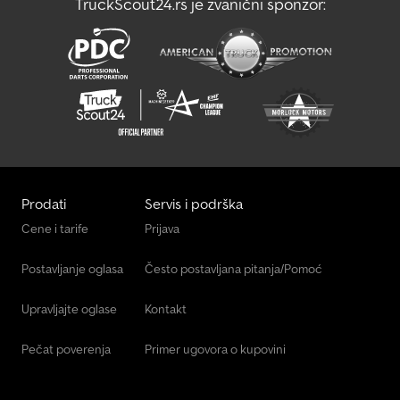
TruckScout24.rs je zvanični sponzor:
Rauch Axeo 18.1 H
Rauch Axera
Prodati
Servis i podrška
Cene i tarife
Prijava
Postavljanje oglasa
Često postavljana pitanja/Pomoć
Upravljajte oglase
Kontakt
Pečat poverenja
Primer ugovora o kupovini