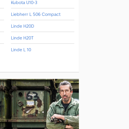
Kubota U10-3
Liebherr L 506 Compact
Linde H20D
Linde H20T
Linde L 10
Man Tgl 10
Manitou Mi 25 D