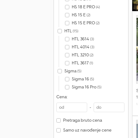
HS 18 E PRO
(4)
HS 15 E
(2)
HS 15 E PRO
(2)
HTL
(15)
HTL 3614
(3)
HTL 4014
(3)
HTL 3210
(2)
HTL 3617
(1)
Sigma
(5)
Sigma 16
(5)
Sigma 16 Pro
(5)
Cena:
-
g
Pretraga bruto cena
5
M
Samo uz navođenje cene