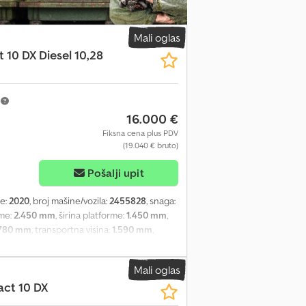
Mali oglas
10 DX Diesel 10,28
m
16.000 €
Fiksna cena plus PDV
(19.040 € bruto)
Pošalji upit
je:
2020
, broj mašine/vozila:
2455828
, snaga:
rme:
2.450 mm
, širina platforme:
1.450 mm
,
.780 mm
, transportna visina:
1.590 mm
,
5
, boja:
žuta
, Oprema:
UVV bezbednosna
sina platforme: 8,28 m Maksimalna nosivost:
Mali oglas
rme: 1,45 m Izvlačenje platforme: 1,20 m
ct 10 DX
na težina: 3.520 kg Uobičajeni tragovi