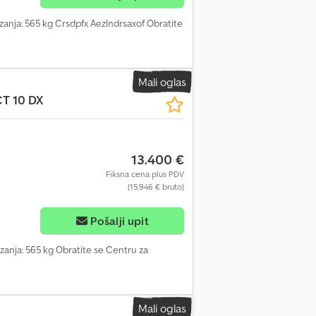
izanja: 565 kg Crsdpfx Aezlndrsaxof Obratite
Mali oglas
 10 DX
13.400 €
Fiksna cena plus PDV
(15.946 € bruto)
Pošalji upit
izanja: 565 kg Obratite se Centru za
Mali oglas