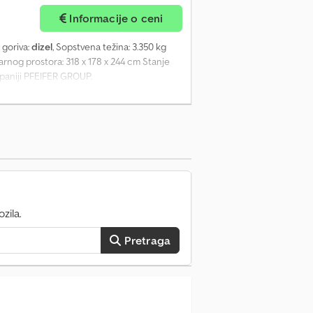
Informacije o ceni
a goriva:
dizel
, Sopstvena težina: 3.350 kg
arnog prostora: 318 x 178 x 244 cm Stanje
mpaniji PFEIFER GROUP.
zila.
Pretraga