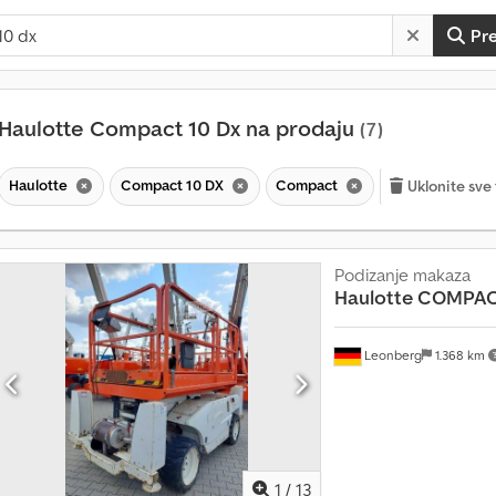
Pr
Haulotte Compact 10 Dx na prodaju
(7)
Haulotte
Compact 10 DX
Compact
Uklonite sve 
Podizanje makaza
Haulotte
COMPACT
Leonberg
1.368 km
V
i
š
e
1
/
13