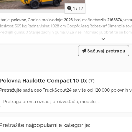
1
1
/
12
4
0
Stanje:
polovno
, Godina proizvodnje:
2026
, broj mašine/vozila:
2163874
, vrst
.
Nosivost: 565 kg Radna visina: 1.028 cm Codpfx Aszq Rcbsaxsrf Dimenzije tov
0
prednjih guma: 0 Stanje zadnjih guma: 0 Za više informacija, obratite se ko
0
0
u
Sačuvaj pretragu
p
i
t
a
z
Polovna Haulotte Compact 10 Dx
(7)
a
k
Pretražujte sada ceo TruckScout24 sa više od 120.000 polovnih vo
u
p
o
v
i
Pretražite najpopularnije kategorije:
n