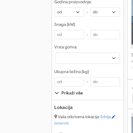
Godina proizvodnje:
-
Snaga [kW]:
-
Vrsta goriva:
V
Ukupna težina [kg]:
I
-
p
Prikaži više
otte Star 6
Manitou 150 Aetj-C
Manitou 120 Sc
B
Lokacija
t
Vaša otkrivena lokacija:
Srbija
S
(izmeniti)