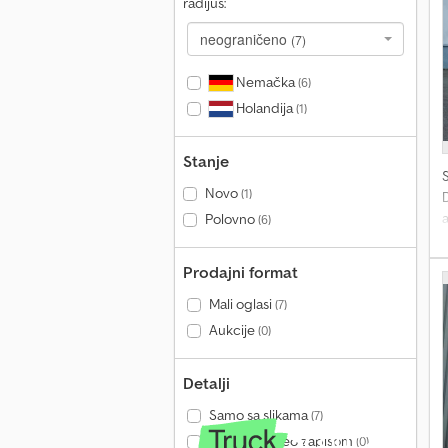
radijus:
n
neograničeno
(7)
Nemačka
(6)
Holandija
(1)
Stanje
Novo
(1)
a
Polovno
(6)
C
1
Prodajni format
Mali oglasi
(7)
n
Aukcije
(0)
Detalji
2
Samo sa slikama
(7)
Samo sa video zapisom
(0)