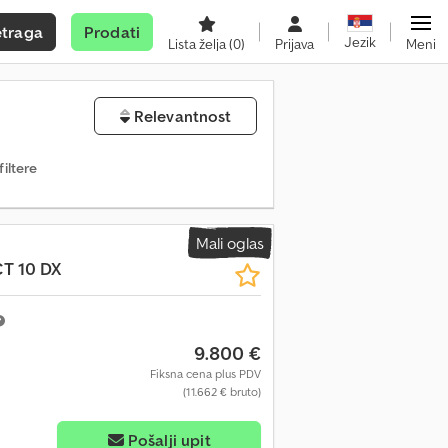
etraga
Prodati
Jezik
Lista želja
(0)
Prijava
Meni
Relevantnost
filtere
Mali oglas
 10 DX
9.800 €
Fiksna cena plus PDV
(11.662 € bruto)
Pošalji upit