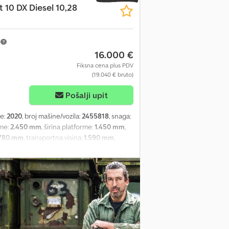
10 DX Diesel 10,28
m
16.000 €
Fiksna cena plus PDV
(19.040 € bruto)
Pošalji upit
je:
2020
, broj mašine/vozila:
2455818
, snaga:
rme:
2.450 mm
, širina platforme:
1.450 mm
,
.780 mm
, transportna visina:
1.590 mm
,
5
, boja:
žuta
, Oprema:
UVV bezbednosna
sina platforme: 8,28 m Maksimalna nosivost:
rme: 1,45 m Izvlačenje platforme: 1,20 m
pšti tragovi korišćenja, potpuno funkcionalan