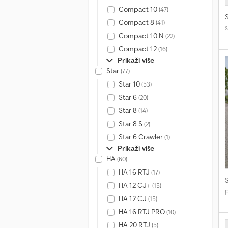
Compact 10
(47)
Compact 8
(41)
Compact 10 N
(22)
Compact 12
(16)
Prikaži više
Star
(77)
Star 10
(53)
Star 6
(20)
Star 8
(14)
Star 8 S
(2)
Star 6 Crawler
(1)
Prikaži više
HA
(60)
HA 16 RTJ
(17)
HA 12 CJ+
(15)
HA 12 CJ
(15)
HA 16 RTJ PRO
(10)
HA 20 RTJ
(5)