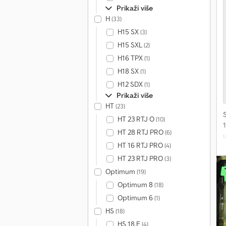
Prikaži više
H
(33)
H15 SX
(3)
H15 SXL
(2)
H16 TPX
(1)
H18 SX
(1)
H12 SDX
(1)
Prikaži više
HT
(23)
HT 23 RTJ O
(10)
HT 28 RTJ PRO
(6)
HT 16 RTJ PRO
(4)
g
HT 23 RTJ PRO
(3)
5
Optimum
(19)
M
Optimum 8
(18)
Optimum 6
(1)
HS
(18)
HS 18 E
(4)