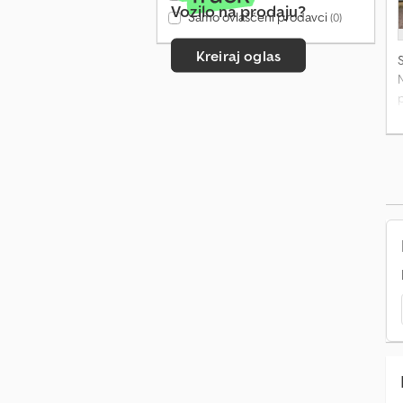
Vozilo na prodaju?
Samo ovlašćeni prodavci
(0)
Kreiraj oglas