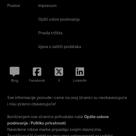
Poslovi
Impresum
Opšti uslovi poslovanja
Pravila tržišta
Izjava o zaštiti podataka
Blog
Facebook
X
LinkedIn
Sve informacije, ponude i cene na ovoj stranici su neobavezujuće
i nisu pravno obavezujuće!
Korišćenjem ove stranice prihvatate naše
Opšte uslove
poslovanja
i
Politiku privatnosti
.
Navedene robne marke pripadaju svojim vlasnicima.
TruckScout24 GmbH ne preuzima odgovornost za sadržaj