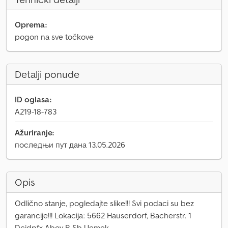
Oprema:
pogon na sve točkove
Detalji ponude
ID oglasa:
A219-18-783
Ažuriranje:
последњи пут дана 13.05.2026
Opis
Odlično stanje, pogledajte slike!!! Svi podaci su bez
garancije!!! Lokacija: 5662 Hauserdorf, Bacherstr. 1
Dcjdpfx Aboy R Sb Uemek