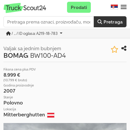
Prodati
Pretraga
/ ... / ID oglasa: A219-18-783
Valjak sa jednim bubnjem
BOMAG
BW100-AD4
Fiksna cena plus PDV
8.999 €
(10.799 € bruto)
Godina proizvodnje
2007
Stanje
Polovno
Lokacija
Mitterberghutten