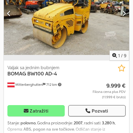
sumnja na manja hidraulična curenja. 📄 Želite da vidite
kompletnu inspekciju, dodatne fotografije ili video? Savet:
Referenca "40960 Equippo" se često koristi za pretragu dodatnih
informacija na internetu. 💡 Zašto izabrati ovu mašinu i našu
uslugu: ✔ Detaljna provera od strane profesionalaca ✔ Dostava
direktno na gradilište ✔ Garancija povrata novca ✔ Sigurne i
fleksibilne opcije plaćanja 🔄 Razmatrate druge opcije opreme?
Nudimo korisne alate i resurse za sve vlasnike i operatere opreme
– lako dostupni na našoj platformi.
1
/
9
Valjak sa jednim bubnjem
BOMAG
BW100 AD-4
9.999 €
Mitterberghutten
712 km
Fiksna cena plus PDV
(11.999 € bruto)
Zatražiti
Pozvati
Stanje:
polovno
, Godina proizvodnje:
2007
, radni sati:
3.280 h
,
Oprema:
ABS, pogon na sve točkove
, Odličan stanje iz