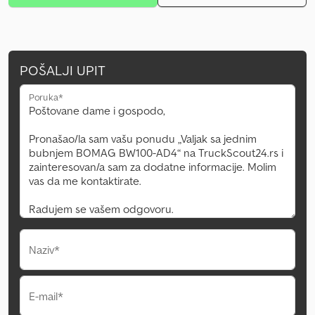
POŠALJI UPIT
Poruka*
Naziv*
E-mail*