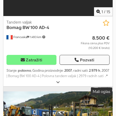
opcije plaćanja 🔄 Razmišljate o drugim mašinama? Nudimo
korisne alate i resurse za vlasnike i operatere mašina – sve
1
/
15
dostupno na našoj platformi.
Tandem valjak
Bomag
BW 100 AD-4
8.500 €
Francuska
1.493 km
Fiksna cena plus PDV
(10.200 € bruto)
Zatražiti
Pozvati
Stanje:
polovno
, Godina proizvodnje:
2007
, radni sati:
2.979 h
, 2007
| Bomag BW 100 AD-4 | Polovna tandem valjak | 2979 radnih sati 📍
Lokacija: Francuska Dcedpfx Abjzgw E Ijmek 🚛 Dostava moguća
do vaše destinacije – Koristite naš kalkulator transporta za
Mali oglas
procenu troškova! 💰 Kupi odmah za EUR 8500 ili pošaljite
ponudu. Plaćanje pri isporuci dostupno uz pristupačnu naknadu
(podložno odobrenju)* 👷‍♂️ Provereno od strane nezavisnog
stručnjaka 43 inspekcijske tačke, 41 odobrena ✅ 2 neispravne ℹ️ 0
kvarova ⚠️ 📌 Komentar inspektora: Dobra mašina, par ogrebotina i