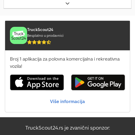
Švajcarske!!! Sve informacije su bez garancije!!! Lokacija: 5662
Hauserdorf, Bacherstr. 1 Dcodpfx Absxth Iyemok
TruckScout24
Besplatno u prodavnici
Broj 1 aplikacija za polovna komercijalna i rekreativna
vozila!
Više informacija
TruckScout24.rs je zvanični sponzor: