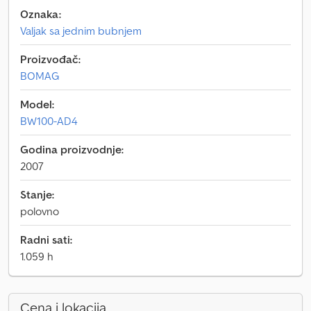
Oznaka:
Valjak sa jednim bubnjem
Proizvođač:
BOMAG
Model:
BW100-AD4
Godina proizvodnje:
2007
Stanje:
polovno
Radni sati:
1.059 h
Cena i lokacija