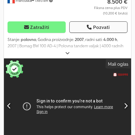
8.500 €
Francuska
1.493 km
Fiksna cena plus PDV
(10.200 € bruto)
Zatražiti
Pozvati
Stanje:
polovno
, Godina proizvodnje:
2007
, radni sati:
4.000 h
,
2007 | Bomag BW 100 AD-4 | Polovna tandem valjak | 4000 radnih
sati 📍 Lokacija: Francuska 🚛 Isporuka moguća na vašu adresu –
koristite naš kalkulator za procenu troškova transporta! 💰 Kupi
Mali oglas
odmah za 8.500 EUR ili pošaljite ponudu. Plaćanje pri isporuci
dostupno uz malu nadoknadu (podložno odobrenju)*
Dedpfjzinguex Abmsck 👷‍♂️ Pregledao nezavisni ekspert 44
kontrolne tačke 42 odobrene ✅ 2 sa nedostatkom ℹ️ 0 kvarova ⚠️
📌 Komentar inspektora: Mašina u dobrom stanju. Brojač je
zamenjen, tako da ovih 200 sati nije stvarno, ali sve ostalo je
ispravno i nema dodatnih zamerki. 📄 Želite da vidite kompletan
izveštaj o inspekciji, dodatne fotografije ili video? Savjet:
Referenca „40959 Equippo“ se često koristi za više informacija na
internetu. 💡 Zašto baš ova mašina i naša usluga: ✔ Temeljna
inspekcija od strane profesionalaca ✔ Dostava direktno na vašu
lokaciju ✔ Garantovan povraćaj novca ✔ Sigurne i fleksibilne