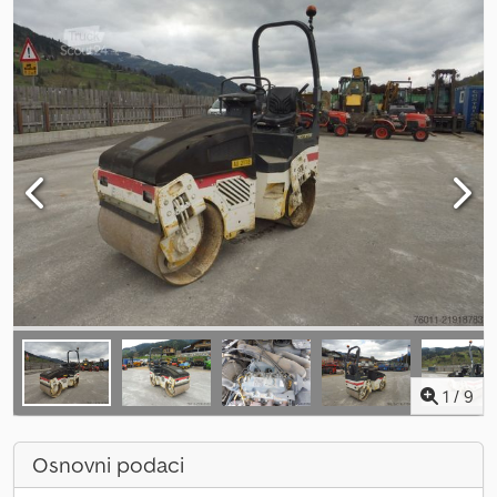
1
/
9
Osnovni podaci