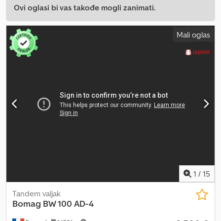
Ovi oglasi bi vas takođe mogli zanimati.
Mali oglas
1
/
15
Tandem valjak
Bomag
BW 100 AD-4