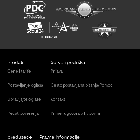
Prodati
Servis i podrška
Cene i tarife
Prijava
Postavljanje oglasa
Često postavljana pitanja/Pomoć
Upravljajte oglase
Kontakt
Pečat poverenja
Primer ugovora o kupovini
preduzeće
Pravne informacije