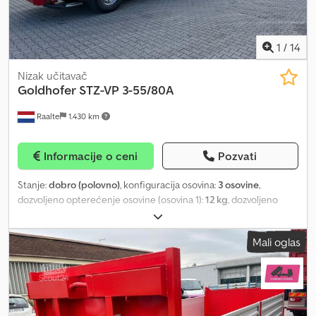
1
/
14
Nizak učitavač
Goldhofer
STZ-VP 3-55/80A
Raalte
1.430 km
Informacije o ceni
Pozvati
Stanje:
dobro (polovno)
, konfiguracija osovina:
3 osovine
,
dozvoljeno opterećenje osovine (osovina 1):
12 kg
, dozvoljeno
opterećenje osovine (osovina 2):
12 kg
, dozvoljeno opterećenje
osovine (osovina 3):
12 kg
, dužina tovarnog prostora:
18.520 mm
,
Mali oglas
širina utovarnog prostora:
2.750 mm
, visina tovarnog prostora:
450
mm
, ukupna dužina:
18.520 mm
, ukupna širina:
2.750 mm
, ukupna
visina:
450 mm
, suspencija:
hidraulika
, dimenzija gume:
245 / 70
R17.5 | Load index 146/146F
, boja:
bela
, Godina proizvodnje:
2014
,
Boja: bela Međuosovinsko rastojanje: 136 cm Nosivost: 53.800 kg