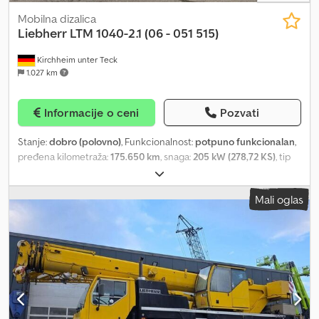
Mobilna dizalica
Liebherr
LTM 1040-2.1 (06 - 051 515)
Kirchheim unter Teck
1.027 km
Informacije o ceni
Pozvati
Stanje:
dobro (polovno)
, Funkcionalnost:
potpuno funkcionalan
,
pređena kilometraža:
175.650 km
, snaga:
205 kW (278,72 KS)
, tip
prenosa:
automatski
, vrsta goriva:
dizel
, boja:
žuta
, ukupna težina:
29.000 kg
, dimenzija gume:
445/95 R25
, konfiguracija osovina:
Mali oglas
4x4
, broj sedišta:
2
, prva registracija:
05/2006
, emisioni razred:
Euro 3
, kočnice:
telma
, suspencija:
hidraulika
, Godina proizvodnje:
2006
, radni sati:
12.347 h
, broj mašine/vozila:
W092725006EL05016
, Oprema:
ABS, diferencijalna blokada,
dizalica, grejač za parkiranje, kabina, pogon na sve točkove,
retarder, ugrađeni računar
, LOKACIJA: D - 73230 Kirchheim
unter Teck - Liebherr LTM 1040-2.1 | Radni broj: 051 515 - Nosivost:
40 t / 2,50 m / 75% - Godina proizvodnje: 2006 - Teleskopski kran: