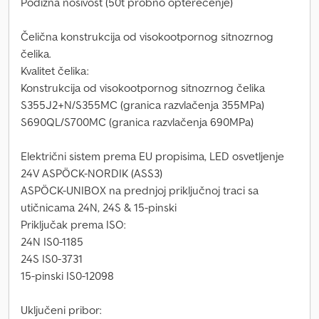
Podizna nosivost (50t probno opterećenje)
Čelična konstrukcija od visokootpornog sitnozrnog
čelika.
Kvalitet čelika:
Konstrukcija od visokootpornog sitnozrnog čelika
S355J2+N/S355MC (granica razvlačenja 355MPa)
S690QL/S700MC (granica razvlačenja 690MPa)
Električni sistem prema EU propisima, LED osvetljenje
24V ASPÖCK-NORDIK (ASS3)
ASPÖCK-UNIBOX na prednjoj priključnoj traci sa
utičnicama 24N, 24S & 15-pinski
Priključak prema ISO:
24N IS0-1185
24S IS0-3731
15-pinski IS0-12098
Uključeni pribor: