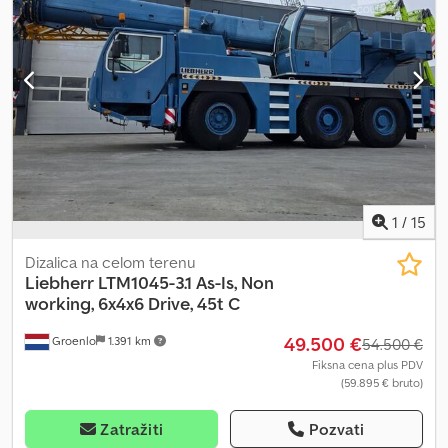
1
/
15
Dizalica na celom terenu
Liebherr
LTM1045-3.1 As-Is, Non
working, 6x4x6 Drive, 45t C
49.500 €
Groenlo
1.391 km
54.500 €
Fiksna cena plus PDV
(59.895 € bruto)
Zatražiti
Pozvati