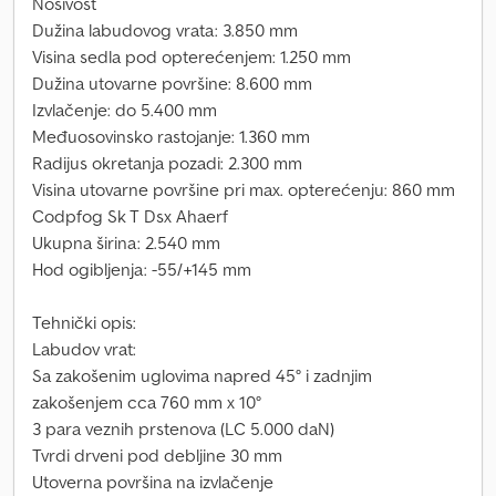
Nosivost
Dužina labudovog vrata: 3.850 mm
Visina sedla pod opterećenjem: 1.250 mm
Dužina utovarne površine: 8.600 mm
Izvlačenje: do 5.400 mm
Međuosovinsko rastojanje: 1.360 mm
Radijus okretanja pozadi: 2.300 mm
Visina utovarne površine pri max. opterećenju: 860 mm
Codpfog Sk T Dsx Ahaerf
Ukupna širina: 2.540 mm
Hod ogibljenja: -55/+145 mm
Tehnički opis:
Labudov vrat:
Sa zakošenim uglovima napred 45° i zadnjim
zakošenjem cca 760 mm x 10°
3 para veznih prstenova (LC 5.000 daN)
Tvrdi drveni pod debljine 30 mm
Utoverna površina na izvlačenje