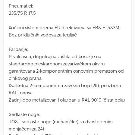
Pneumatici:
235/75 R 17.5
Kočioni sistem prema EU direktivama sa EBS-E (4S3M)
Bez priključnih vodova za tegljač
Farbanje:
Prvoklasna, dugotrajna zaštita od korozije na
standardno pjeskarenom zavarivačkom okviru
garantovana 2-komponentnim osnovnim premazom od
cinkovog praha
Kvalitetna 2-komponentna završna boja (2K), po izboru
RAL tonova
Zadnji deo metalizovan i ofarban u RAL 9010 (čista bela)
Sedlaste noge:
JOST sedlaste noge (mehaničke) sa dvostepenim
menjačem za 24t