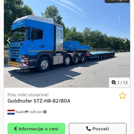
informacija obratite se kompaniji PFEIFER GROUP.
1
/
13
Polu niski utovarivač
Goldhofer
STZ-H8-82/80A
Raalte
1.430 km
Informacije o ceni
Pozvati