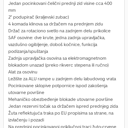
Jedan pocinkovani čelični prednji zid visine cca 400
mm
2" podupirač (kraljevski zubac)
4 komada klinova sa držačem na prednjem zidu
Držač za rotaciono svetlo na zadnjem delu prikolice
SAF osovine: dve krute, jedna zadnja upravljačka,
vazdušno ogibljenje, doboš kočnice, funkcija
podizanja/spuštanja
Zadnja upravljačka osovina sa elektromagnetnom
blokadom unazad (preko rikverc stepena ili ručno)
Alat za osovinu
Ležište za ALU rampe u zadnjem delu labudovog vrata
Pocinkovane sklopive potpornice ispod zakošenja
utovarne površine
Mehaničko obezbeđenje blokade utovarne površine
Jedan rezervni točak sa držačem ispred prednjeg zida
Žuta reflektujuća traka po EU propisima sa strane, na
izvlačenju i pozadi
Na prednjoj pocinkovanoj priključnoj traci žuto-crvene