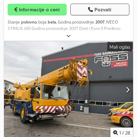
skidajuću opremu. Sa lagerom od preko 50 kamiona i preko 150
Informacije o ceni
Pozvati
sanduka, kontejnera sa i bez skidajuće dizalice, spremnih za
isporuku. S.E.&O S obzirom na broj oglasa i detalja, Aurora
Stanje:
polovno
, boja:
bela
, Godina proizvodnje:
2007
, IVECO
preporučuje da proverite tačnost podataka sa prodajnim
STRALIS 450 Godina proizvodnje: 2007 Dizel / Euro 5 Pređeno:
osobljem.
631.600 km Manualni menjač / Zapremina motora: 10.308 cm³ / 332
kW Crjdpfxswpwl Ao Ahasf Dozvoljena ukupna masa: 26.000 kg
Mali oglas
Nosivost: 10.500 kg Međuosovinsko rastojanje: 4.500 mm Uklonjivi
sistem tovara (scarrabile) TAM T25-64 mm, pogodan za sanduke
dužine od 7.200 mm do 5.500 mm Kamion sa klimom
1
/
28