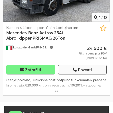
informacije Cena: Na upit
1
/
18
Kamion s kipom s pomičnim kontejnerom
Mercedes-Benz
Actros 2541
Abrollkipper PRISMAG 26Ton
24.500 €
Lonato del Garda
846 km
Fiksna cena plus PDV
(29.890 € bruto)
Zatražiti
Pozvati
Stanje:
polovno
, Funkcionalnost:
potpuno funkcionalan
, pređena
kilometraža:
629.000 km
, prva registracija:
10/2011
, vrsta goriva:
dizel
, prazna masa vozila:
11.700 kg
, maksimalna nosivost:
26.000
kg
, stanje pneumatika:
70 procenat
, konfiguracija osovina:
6x2
,
međuosovinsko rastojanje:
4.200 mm
, gorivo:
dizel
, kapacitet
rezervoara za gorivo:
500 l
, boja:
bela
, kabina vozača:
dnevna
kabina
, tip prenosa:
automatski
, emisioni razred:
Euro 5
,