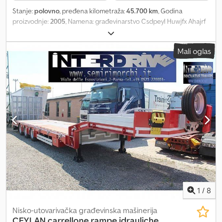
Stanje:
polovno
, pređena kilometraža:
45.700 km
, Godina
proizvodnje:
2005
, Namena: građevinarstvo Csdpeyl Huwjfx Ahajrf
Pogon: točkovi Prazna masa: 36.000 kg Kapacitet podizanja:
45.000 kg Dimenzije teretnog prostora: 1150 x 270 x 390 cm
Mali oglas
Serijski broj: 53517 Stanje prednjih guma: 70 Stanje zadnjih guma:
70 Za dodatne informacije obratite se kompaniji PFEIFER GROUP.
1
/
8
Nisko-utovarivačka građevinska mašinerija
CEYLAN carrellone rampe idrauliche