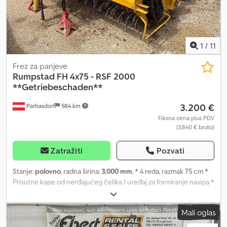
1
/
11
Frez za panjeve
Rumpstad
FH 4x75 - RSF 2000
**Getriebeschaden**
3.200 €
Parbasdorf
584 km
Fiksna cena plus PDV
(3.840 € bruto)
Zatražiti
Pozvati
Stanje:
polovno
, radna širina:
3.000 mm
, * 4 reda, razmak 75 cm *
Prisutne kape od nerđajućeg čelika / uređaj za formiranje nasipa *
Robusna konstrukcija za uzgoj krompira i šargarepe Stanje:
Frezalica ima kvar na menjaču i zato se izričito prodaje kao
Mali oglas
neispravna, uređaj za popravku ili kao izvor rezervnih delova.
Dedszqwkfopfx Aqrokr