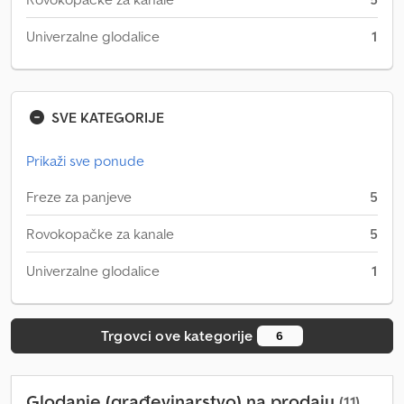
Univerzalne glodalice
1
SVE KATEGORIJE
Prikaži sve ponude
Freze za panjeve
5
Rovokopačke za kanale
5
Univerzalne glodalice
1
Trgovci ove kategorije
6
Glodanje (građevinarstvo) na prodaju
(11)