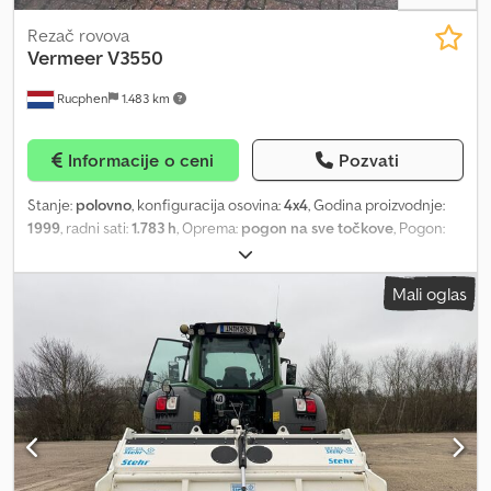
Rezač rovova
Vermeer
V3550
Rucphen
1.483 km
Informacije o ceni
Pozvati
Stanje:
polovno
, konfiguracija osovina:
4x4
, Godina proizvodnje:
1999
, radni sati:
1.783 h
, Oprema:
pogon na sve točkove
, Pogon:
na točkove Dedpfoydmz Iox Aqrjkr Marka motora: Deutz Za
dodatne informacije obratite se J.A.J. Jansenu.
Mali oglas