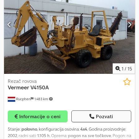
1
/
15
Rezač rovova
Vermeer
V4150A
Rucphen
1.483 km
Informacije o ceni
Pozvati
Stanje:
polovno
, konfiguracija osovina:
4x4
, Godina proizvodnje:
2002
, radni sati:
1.105 h
, Oprema:
pogon na sve točkove
, Pogon: na