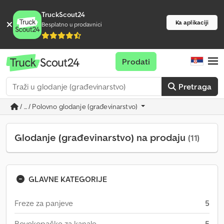
TruckScout24
Ka aplikaciji
Besplatno u prodavnici
Prodati
Pretraga
/ ... / Polovno glodanje (građevinarstvo)
Glodanje (građevinarstvo) na prodaju
(11)
GLAVNE KATEGORIJE
Freze za panjeve
5
Rovokopačke za kanale
5