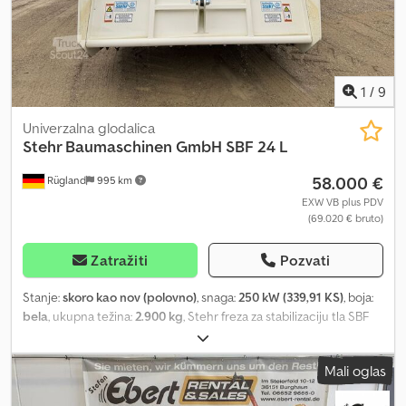
1
/
9
Univerzalna glodalica
Stehr Baumaschinen GmbH
SBF 24 L
58.000 €
Rügland
995 km
EXW VB plus PDV
(69.020 € bruto)
Zatražiti
Pozvati
Stanje:
skoro kao nov (polovno)
, snaga:
250 kW (339,91 KS)
, boja:
bela
, ukupna težina:
2.900 kg
, Stehr freza za stabilizaciju tla SBF
24 L – godina proizvodnje 2022 – stanje kao novo Na prodaju je
Stehr freza za stabilizaciju tla tip SBF 24 L, proizvedena 2022.
Mali oglas
godine, u izuzetno očuvanom i gotovo novom stanju. Mašina je
radila samo oko 50 radnih sati i korišćena je isključivo za lakše