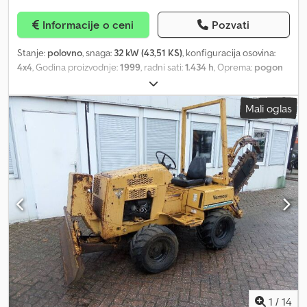
Informacije o ceni
Pozvati
Stanje:
polovno
, snaga:
32 kW (43,51 KS)
, konfiguracija osovina:
4x4
, Godina proizvodnje:
1999
, radni sati:
1.434 h
, Oprema:
pogon
na sve točkove
, Pogon: na točkove Dsdpfx Aqsuurbyjrjkr Marka
motora: Deutz Za dodatne informacije obratite se J.A.J. Jansenu.
Mali oglas
1
/
14