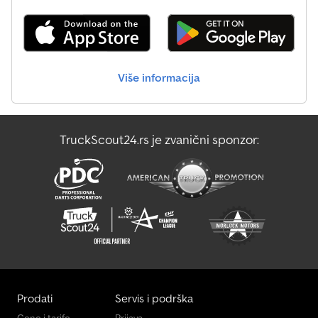
Mercedes-Benz Unimog
Mercedes-Benz Vario
Više informacija
Oklopno Vozilo Za Transport Novca
Transporter Za Staklo
TruckScout24.rs je zvanični sponzor:
Vdl Autobus
Маневарско Возило
Prodati
Servis i podrška