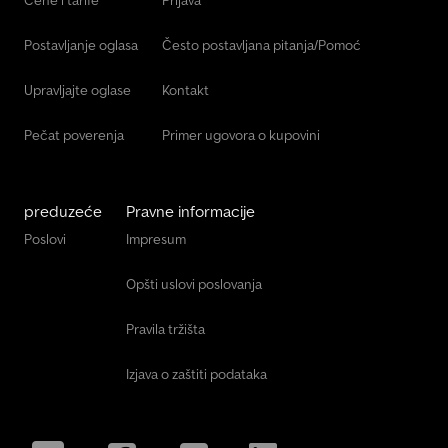
Cene i tarife
Prijava
Postavljanje oglasa
Često postavljana pitanja/Pomoć
Upravljajte oglase
Kontakt
Pečat poverenja
Primer ugovora o kupovini
preduzeće
Pravne informacije
Poslovi
Impresum
Opšti uslovi poslovanja
Pravila tržišta
Izjava o zaštiti podataka