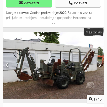
Zatražiti
Pozvati
Stanje:
polovno
, Godina proizvodnje:
2020
, Za upite u vezi sa
priključnim uređajem, kontaktirajte gospodina Herdena (na
telefonu: rado će vam pomoći). KEMROC EXR 60 HD površinska
freza / freza za asfalt / freza / uključujući MS10 adapter ploču /
Mali oglas
godina proizvodnje: 2020 / na lageru i odmah dostupna Cena:
23.890,00 € neto / 28.429,10 € bruto Širina frezovanja: 600 mm
Dubina frezovanja, podesiva: 0 – 190 mm Preporučena brzina
rotacije: 70 – 95 o/min Preporučena količina ulja pri 100 bara: 150 –
200 l/min Dksdpsznrumofx Aqror Min. količina ulja: 150 l/min Maks.
količina ulja: 210 l/min Maks. hidraulični radni pritisak: 380 bara
Obrtni moment pri 350 bara: 9.300 Nm Snaga sečenja pri 350 bara:
28 kN Radna težina: 1.400 kg Broj dleta: 69 komada Preporučena
težina bagera: 15 - 23 tone Nominalna snaga: 80 kW Oprema: -
uključujući MS10 adapter ploču - uključujući rezervna dleta -
uključujući hidraulične crijeva (pogledajte fotografije) -
uključujući transportnu platformu Na lageru imamo veliki broj
adapter ploča (MS01 / MS03 / MS08 / CW05 / CW10 / CW20 / OQ65
/ OQ70/55 / itd...) i one su odmah dostupne. Na našem lageru
1
/
15
imamo veoma širok izbor različitih priključnih uređaja, koji su