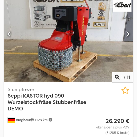
1
/
11
Stumpfrezer
Seppi
KASTOR hyd 090
Wurzelstockfräse Stubbenfräse
DEMO
26.290 €
Burghaun
1.128 km
Fiksna cena plus PDV
(31.285 € bruto)