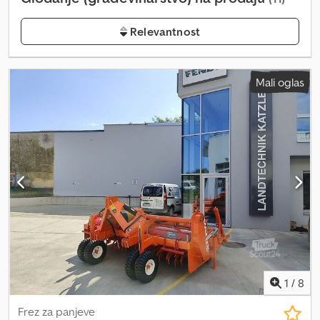
Relevantnost
Mali oglas
1
/
8
Frez za panjeve