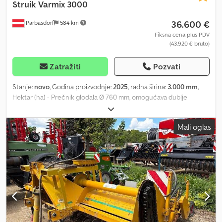
Struik
Varmix 3000
36.600 €
Parbasdorf
584 km
Fiksna cena plus PDV
(43.920 € bruto)
Zatražiti
Pozvati
Stanje:
novo
, Godina proizvodnje:
2025
, radna širina:
3.000 mm
,
Hektar (ha) - Prečnik glodala Ø 760 mm, omogućava dublje
glodanje - robusna i tiha konusna redukcija zahvaljujući spiralnom
ozubljenju - reduktor dizajniran za 220 KS - rotor pokretan lancem
Mali oglas
sa ojačanim lančanim zupčanicima - kućište montirano na
oprugama - kućište precizno prilagođeno radijusu zuba, što
smanjuje prianjanje zemlje - nema slepih uglova u kućištu Dsdpfx
Ajzqwpujqrskr - zavarene držače zuba na osovini rotora - savršeno
drobljenje zemljišta zahvaljujući pomaknutom rasporedu zuba -
hidraulično podešavanje za izbacivanje zemlje iz metalne kutije -
kam-spojna spojnica - hidraulično pokretana valjak za pritisak na
nasip