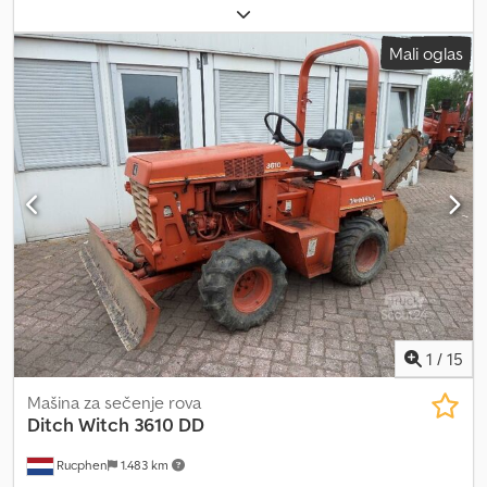
točkove Dkjdoydmz Uopfx Aqror Marka motora: Deutz Za dodatne
informacije obratite se J.A.J. Jansenu.
Mali oglas
1
/
15
Mašina za sečenje rova
Ditch Witch
3610 DD
Rucphen
1.483 km