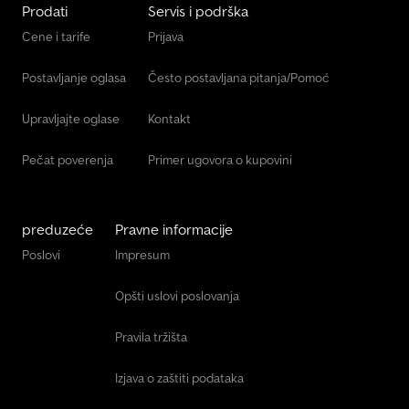
Prodati
Servis i podrška
Cene i tarife
Prijava
Postavljanje oglasa
Često postavljana pitanja/Pomoć
Upravljajte oglase
Kontakt
Pečat poverenja
Primer ugovora o kupovini
preduzeće
Pravne informacije
Poslovi
Impresum
Opšti uslovi poslovanja
Pravila tržišta
Izjava o zaštiti podataka