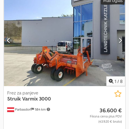
Mali oglas
1
/
8
Frez za panjeve
Struik
Varmix 3000
36.600 €
Parbasdorf
584 km
Fiksna cena plus PDV
(43.920 € bruto)