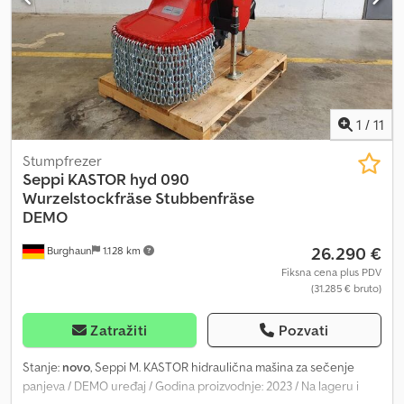
1
/
11
Stumpfrezer
Seppi
KASTOR hyd 090
Wurzelstockfräse Stubbenfräse
DEMO
26.290 €
Burghaun
1.128 km
Fiksna cena plus PDV
(31.285 € bruto)
Zatražiti
Pozvati
Stanje:
novo
, Seppi M. KASTOR hidraulična mašina za sečenje
panjeva / DEMO uređaj / Godina proizvodnje: 2023 / Na lageru i