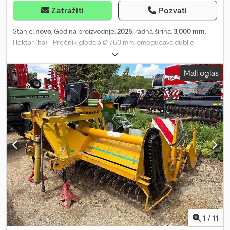
Zatražiti
Pozvati
Stanje:
novo
, Godina proizvodnje:
2025
, radna širina:
3.000 mm
,
Hektar (ha) - Prečnik glodala Ø 760 mm, omogućava dublje
glodanje - robusna i tiha konusna redukcija zahvaljujući spiralnom
ozubljenju - reduktor dizajniran za 220 KS - rotor pokretan lancem
Mali oglas
sa ojačanim lančanim zupčanicima Djdjzqwpujpfx Acnsck -
kućište montirano na oprugama - kućište precizno prilagođeno
radijusu zuba, što smanjuje prianjanje zemlje - nema slepih uglova
u kućištu - zavarene držače zuba na osovini rotora - savršeno
drobljenje zemljišta zahvaljujući pomaknutom rasporedu zuba -
hidraulično podešavanje za izbacivanje zemlje iz metalne kutije -
kam-spojna spojnica - hidraulično pokretana valjak za pritisak na
nasip
1
/
11