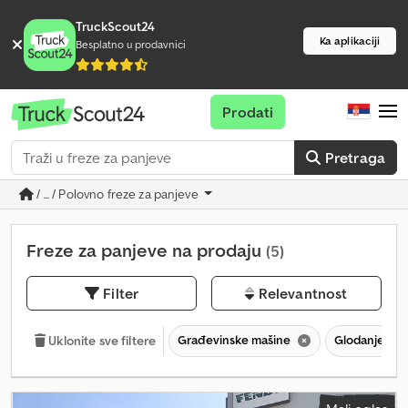
TruckScout24
Ka aplikaciji
Besplatno u prodavnici
Prodati
Pretraga
/ ... / Polovno freze za panjeve
Freze za panjeve na prodaju
(5)
Filter
Relevantnost
Građevinske mašine
Glodanje (gr
Uklonite sve filtere