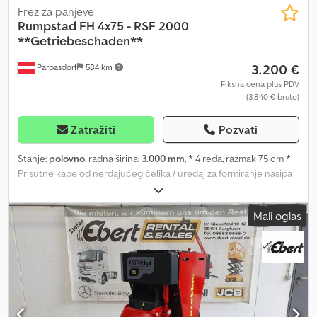
Frez za panjeve
Rumpstad
FH 4x75 - RSF 2000
**Getriebeschaden**
3.200 €
Parbasdorf
584 km
Fiksna cena plus PDV
(3.840 € bruto)
Zatražiti
Pozvati
Stanje:
polovno
, radna širina:
3.000 mm
, * 4 reda, razmak 75 cm *
Prisutne kape od nerđajućeg čelika / uređaj za formiranje nasipa
Dcodpfx Acezqwkfjnjk * Robusna konstrukcija za uzgoj krompira i
šargarepe Stanje: Frezalica ima kvar na menjaču i zato se izričito
Mali oglas
prodaje kao neispravna, uređaj za popravku ili kao izvor rezervnih
delova.