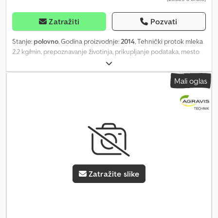
Zatražiti
Pozvati
Stanje:
polovno
, Godina proizvodnje:
2014
, Tehnički protok mleka
2,2 kg/min, prepoznavanje životinja, prikupljanje podataka, mesto
skladištenja: kod kupca Codpfx Ahox A R A Ejterf
Mali oglas
Zatražite slike