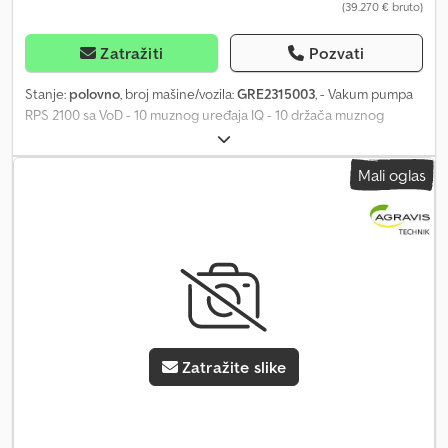
(39.270 € bruto)
Zatražiti
Pozvati
Stanje:
polovno
, broj mašine/vozila:
GRE2315003
, - Vakum pumpa
RPS 2100 sa VoD - 10 muznog uređaja IQ - 10 držača muznog
uređaja - 10 Dematron 60 sa Stimopulsom - Posiball držač creva -
Automatsko skidanje sa EasyStart - Pritisna linija sa filterom - 80
Mali oglas
kom. korišćenih respondera - 2 kom. elektronske ploče za ishranu
Crodpfsqkigwjx Ahtsf Polovan ram za muzni stroj EuroClass 850
2x6 Kontakt osoba: Michael Habbel-Schmidt Telefon:
Zatražite slike