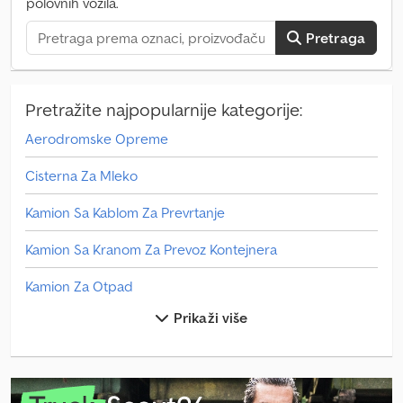
polovnih vozila.
Pretraga
Pretražite najpopularnije kategorije:
Aerodromske Opreme
Cisterna Za Mleko
Kamion Sa Kablom Za Prevrtanje
Kamion Sa Kranom Za Prevoz Kontejnera
Kamion Za Otpad
Prikaži više
Kola Za Sladoled
Man Autobus
Man L 2000