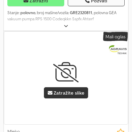
Zatražiti
Pozvati
Stanje:
polovno
, broj mašine/vozila:
GRE2320811
, polovna GEA
vakuum pumpa RPS 1500 Codeqkkn Sspfx Ahterf
Mali oglas
Zatražite slike
Mleko