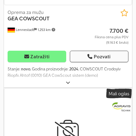
Oprema za mužu
GEA
COWSCOUT
7.700 €
Lennestadt
1.253 km
Fiksna cena plus PDV
(9.163 € bruto)
Zatražiti
Pozvati
Stanje:
novo
, Godina proizvodnje:
2024
, COWSCOUT Crodoyiv
Riopfx Ahtof (0010) GEA CowScout sistem (demo)
Mali oglas