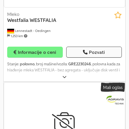
Mleko
Westfalia
WESTFALIA
Lennestadt - Oedingen
1.253 km
Informacije o ceni
Pozvati
Stanje:
polovno
, broj mašine/vozila:
GRE2230246
, polovna kada za
hlađenje mleka WESTFALIA - bez agregata - uključuje disk ventil i
redukciju Kontakt osoba: Georg Geuecke Telefon: Crsdpjqkrvysfx
Ahtsf
Mali oglas