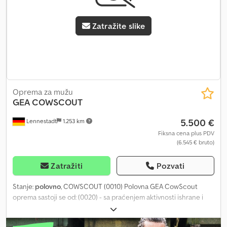
Zatražite slike
Oprema za mužu
GEA
COWSCOUT
5.500 €
Lennestadt
1.253 km
Fiksna cena plus PDV
(6.545 € bruto)
Zatražiti
Pozvati
Stanje:
polovno
, COWSCOUT (0010) Polovna GEA CowScout
oprema sastoji se od: (0020) - sa praćenjem aktivnosti ishrane i
preživanja (0030) - sa 40 Rescounter uređaja (0040) - sa 1
stanicom za ishranu Cjdpfxjyiv N Se Ahtjrf (0050) - sa GEA DP C21