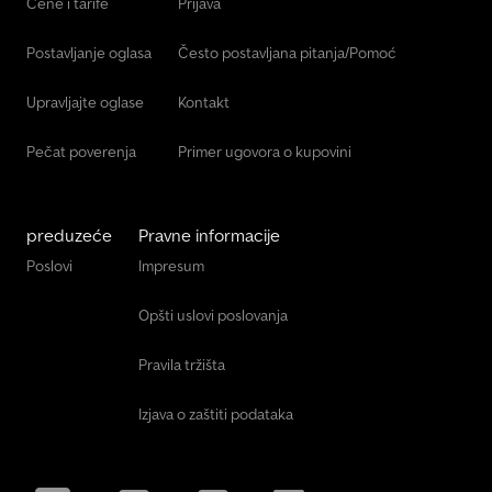
Cene i tarife
Prijava
Postavljanje oglasa
Često postavljana pitanja/Pomoć
Upravljajte oglase
Kontakt
Pečat poverenja
Primer ugovora o kupovini
preduzeće
Pravne informacije
Poslovi
Impresum
Opšti uslovi poslovanja
Pravila tržišta
Izjava o zaštiti podataka