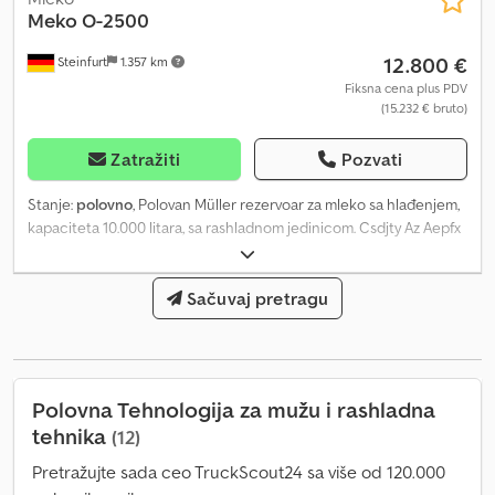
Meko
O-2500
12.800 €
Steinfurt
1.357 km
Fiksna cena plus PDV
(15.232 € bruto)
Zatražiti
Pozvati
Stanje:
polovno
, Polovan Müller rezervoar za mleko sa hlađenjem,
kapaciteta 10.000 litara, sa rashladnom jedinicom. Csdjty Az Aepfx
Ahtjrf
Sačuvaj pretragu
Polovna Tehnologija za mužu i rashladna
tehnika
(12)
Pretražujte sada ceo TruckScout24 sa više od 120.000