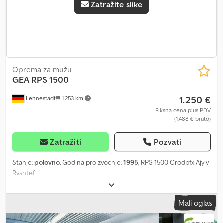
Zatražite slike
Oprema za mužu
GEA
RPS 1500
1.250 €
Lennestadt
1.253 km
Fiksna cena plus PDV
(1.488 € bruto)
Zatražiti
Pozvati
Stanje:
polovno
, Godina proizvodnje:
1995
, RPS 1500 Crodpfx Ajyiv
Rvshtef
Mali oglas