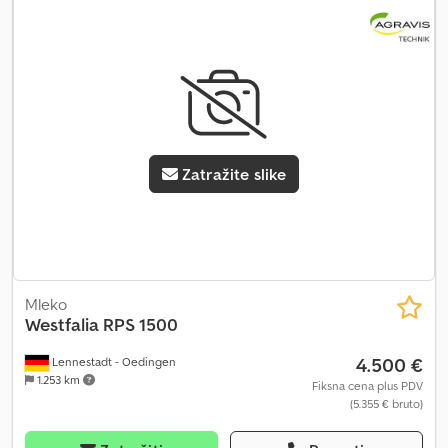
Zatražite slike
Mleko
Westfalia
RPS 1500
4.500 €
Lennestadt - Oedingen
1.253 km
Fiksna cena plus PDV
(5.355 € bruto)