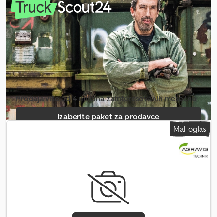
sistemom za upravljanje stadom
Prodaja više od 4 miliona zainteresovanih mesečno
Izaberite paket za prodavce
Mali oglas
Kreiraj pojedinačni oglas