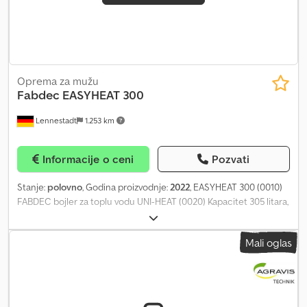
Oprema za mužu
Fabdec
EASYHEAT 300
Lennestadt
1.253 km
Informacije o ceni
Pozvati
Stanje:
polovno
, Godina proizvodnje:
2022
, EASYHEAT 300 (0010)
FABDEC bojler za toplu vodu UNI-HEAT (0020) Kapacitet 305 litara,
izrada od nerđajućeg čelika, (0030) uključujući izolaciju.
Cedpfexppvwjx Ahtorf
Mali oglas