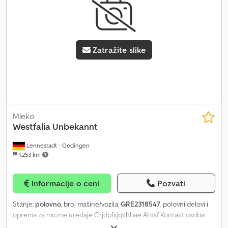
Zatražite slike
Mleko
Westfalia
Unbekannt
Lennestadt - Oedingen
1.253 km
Informacije o ceni
Pozvati
Stanje:
polovno
, broj mašine/vozila:
GRE2318547
, polovni delovi i
oprema za muzne uređaje Crjdpfxjqkhbae Ahtsf Kontakt osoba:
Gerd Vogt Telefon: