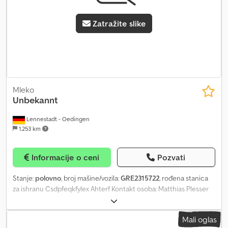
Zatražite slike
Mleko
Unbekannt
Lennestadt - Oedingen
1.253 km
Informacije o ceni
Pozvati
Stanje:
polovno
, broj mašine/vozila:
GRE2315722
, rođena stanica
za ishranu Csdpfeqkfylex Ahterf Kontakt osoba: Matthias Plesser
Telefon:
Mali oglas