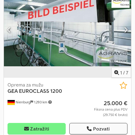
1
/
7
Oprema za mužu
GEA
EUROCLASS 1200
25.000 €
Nienburg
1.293 km
Fiksna cena plus PDV
(29.750 € bruto)
Zatražiti
Pozvati