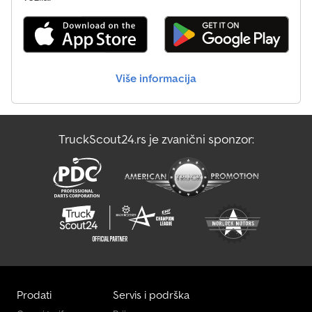
Mercedes-Benz Atego 1200
Mercedes-Benz Vario
Više informacija
Oklopno Vozilo Za Transport Novca
Tec Rotec
TruckScout24.rs je zvanični sponzor:
Transporter Za Staklo
Маневарско Возило
Prodati
Servis i podrška