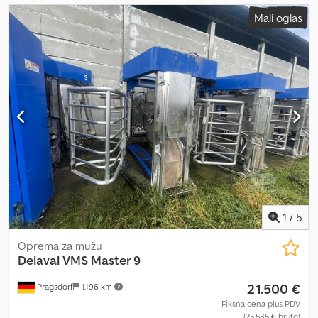
Mali oglas
1
/
5
Oprema za mužu
Delaval
VMS Master 9
21.500 €
Pragsdorf
1.196 km
Fiksna cena plus PDV
(25.585 € bruto)