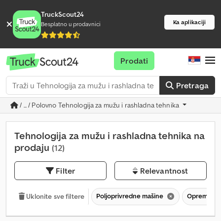
TruckScout24
Ka aplikaciji
Besplatno u prodavnici
Prodati
Pretraga
/ ... / Polovno Tehnologija za mužu i rashladna tehnika
Tehnologija za mužu i rashladna tehnika na
prodaju
(12)
Filter
Relevantnost
Poljoprivredne mašine
Oprema za š
Uklonite sve filtere