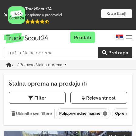
TruckScout24
Ka aplikaciji
Besplatno u prodavnici
Prodati
Pretraga
/ ... / Polovno štalna oprema
Štalna oprema na prodaju
(1)
Filter
Relevantnost
Poljoprivredne mašine
Oprema za š
Uklonite sve filtere