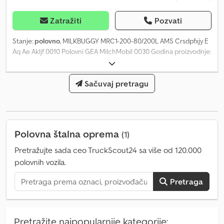
Zatražiti
Pozvati
Stanje:
polovno
, MILKBUGGY MRC1-200-80/200L AMS Crsdpfxjy E
Aq Ae Akljf 0010 Polovni GEA MilchMobil 0030 Godina proizvodnje:
2022 0070 Polovni GEA Milch Buggy 200 l 0080 Snaga grejanja 8
KW, 400V 0090 Set baterija 0100 Električni pogon "za vuču" 0110
Sistem za čišćenje 0120 Dvostepeni mešač 0130 Higijenski paket
Sačuvaj pretragu
Polovna štalna oprema
(1)
Pretražujte sada ceo TruckScout24 sa više od 120.000
polovnih vozila.
Pretraga
Pretražite najpopularnije kategorije: