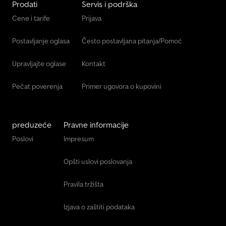
Prodati
Servis i podrška
Transporter Za Staklo
Cene i tarife
Prijava
Vdl Autobus
Postavljanje oglasa
Često postavljana pitanja/Pomoć
Маневарско Возило
Upravljajte oglase
Kontakt
Pečat poverenja
Primer ugovora o kupovini
preduzeće
Pravne informacije
Poslovi
Impresum
Opšti uslovi poslovanja
Pravila tržišta
Izjava o zaštiti podataka