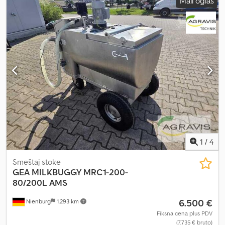
Mali oglas
1
/
4
Smeštaj stoke
GEA
MILKBUGGY MRC1-200-
80/200L AMS
6.500 €
Nienburg
1.293 km
Fiksna cena plus PDV
(7.735 € bruto)