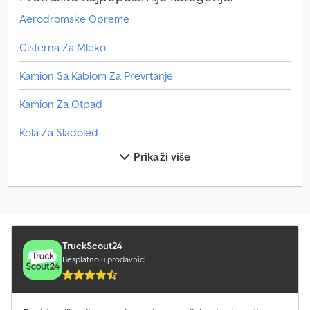
Aerodromske Opreme
Cisterna Za Mleko
Kamion Sa Kablom Za Prevrtanje
Kamion Za Otpad
Kola Za Sladoled
Prikaži više
Man L 2000
Manevarsko Vozilo
Mercedes Benz Autobus
Mercedes Benz Minibus
TruckScout24
Besplatno u prodavnici
Mercedes Benz Traktori
Mercedes-Benz Actros