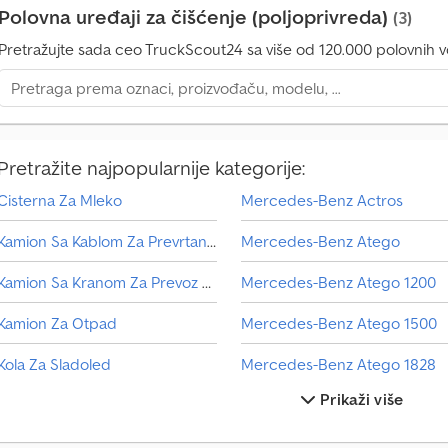
Polovna uređaji za čišćenje (poljoprivreda)
(3)
Pretražujte sada ceo TruckScout24 sa više od 120.000 polovnih vo
Pretražite najpopularnije kategorije:
Cisterna Za Mleko
Mercedes-Benz Actros
Kamion Sa Kablom Za Prevrtanje
Mercedes-Benz Atego
Kamion Sa Kranom Za Prevoz Kontejnera
Mercedes-Benz Atego 1200
Kamion Za Otpad
Mercedes-Benz Atego 1500
Kola Za Sladoled
Mercedes-Benz Atego 1828
Prikaži više
Manevarsko Vozilo
Mercedes-Benz Atego 800
Mercedes Benz Autobus
Mercedes-Benz Citaro