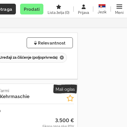
etraga
Prodati
Jezik
Lista želja
(0)
Prijava
Meni
Relevantnost
Uređaji za čišćenje (poljoprivreda)
Mali oglas
farmi
Kehrmaschie
3.500 €
Fiksna cena plus PDV