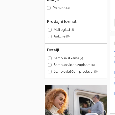
Polovno
(3)
Prodajni format
Mali oglasi
(3)
Aukcije
(0)
Detalji
Samo sa slikama
(2)
Samo sa video zapisom
(0)
Samo ovlašćeni prodavci
(0)