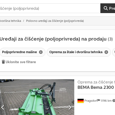
Pr
dvorišna tehnika
Polovno uređaji za čišćenje (poljoprivreda)
Uređaji za čišćenje (poljoprivreda) na prodaju
(3)
Poljoprivredne mašine
Oprema za štale i dvorišna tehnika
Uklonite sve filtere
Oprema za čišćenje 
BEMA
Bema 2300 
Pragsdorf
1.196 km