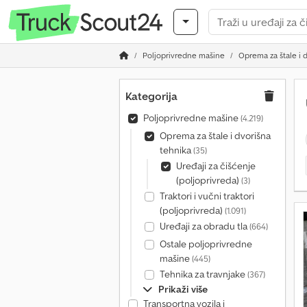
Poljoprivredne mašine
Oprema za štale i 
Kategorija
Poljoprivredne mašine
(4.219)
Oprema za štale i dvorišna
tehnika
(35)
Uređaji za čišćenje
(poljoprivreda)
(3)
Traktori i vučni traktori
(poljoprivreda)
(1.091)
Uređaji za obradu tla
(664)
Ostale poljoprivredne
mašine
(445)
Tehnika za travnjake
(367)
Prikaži više
Transportna vozila i