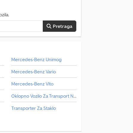
zila.
Pretraga
Mercedes-Benz Unimog
Mercedes-Benz Vario
Mercedes-Benz Vito
Oklopno Vozilo Za Transport Novca
Transporter Za Staklo
Unimog U 300
Маневарско Возило