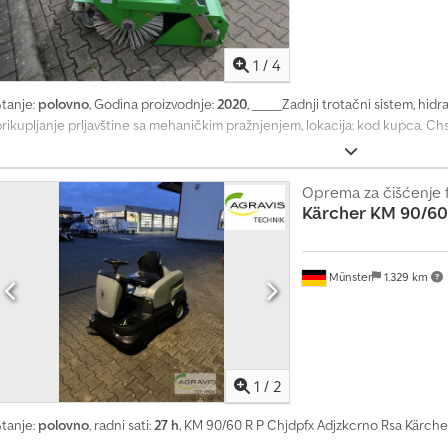
1
/
4
Stanje:
polovno
, Godina proizvodnje:
2020
, _____Zadnji trotačni sistem, hid
prikupljanje prljavštine sa mehaničkim pražnjenjem, lokacija: kod kupca. C
Oprema za čišćenje 
Kärcher
KM 90/60
Münster
1.329 km
1
/
2
Stanje:
polovno
, radni sati:
27 h
, KM 90/60 R P Chjdpfx Adjzkcrno Rsa Kärch