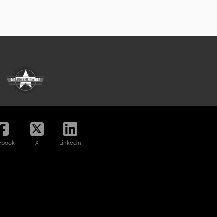
ebook
X
LinkedIn