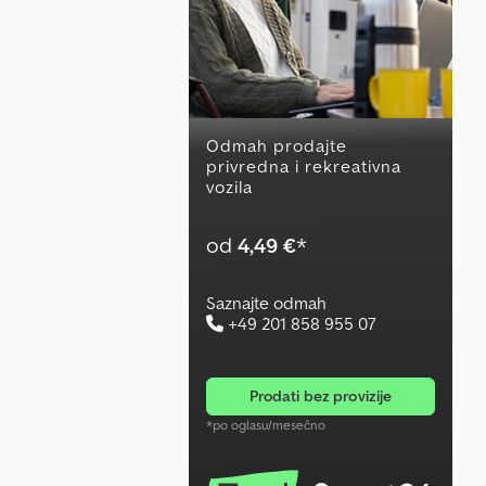
Odmah prodajte
privredna i rekreativna
vozila
od
4,49 €
*
Saznajte odmah
+49 201 858 955 07
prodati bez provizije
*po oglasu/mesečno