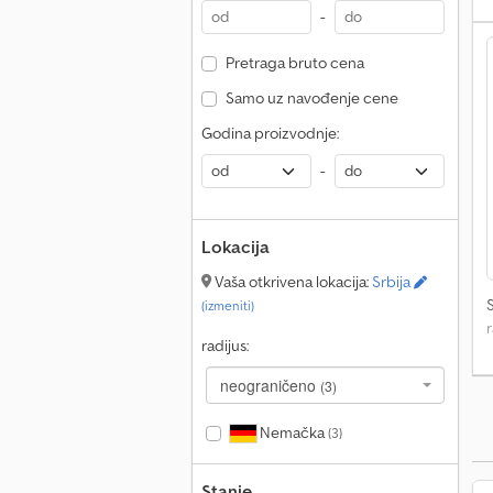
-
Pretraga bruto cena
Samo uz navođenje cene
Godina proizvodnje:
-
Lokacija
Vaša otkrivena lokacija:
Srbija
(izmeniti)
radijus:
neograničeno
(3)
Nemačka
(3)
Stanje