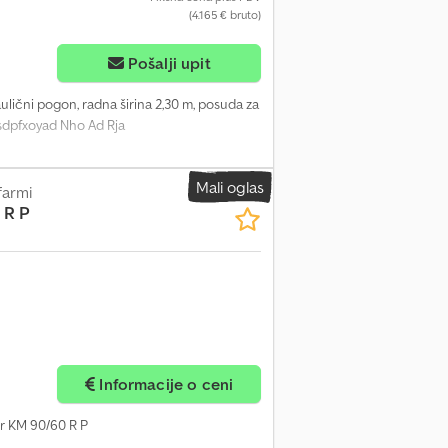
(4.165 € bruto)
Pošalji upit
raulični pogon, radna širina 2,30 m, posuda za
hsdpfxoyad Nho Ad Rja
Mali oglas
farmi
 R P
Zatražite više slika
Informacije o ceni
er KM 90/60 R P