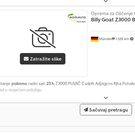
Oprema za čišćenje 
Billy Goat
Z3000 
Münster
1.329 km
Zatražite slike
Stanje:
polovno
, radni sati:
23 h
, Z3000 PUVAČ Csdpfx Adjzigcns Rjha Puhalic
rad u stojećem položaju
Sačuvaj pretragu