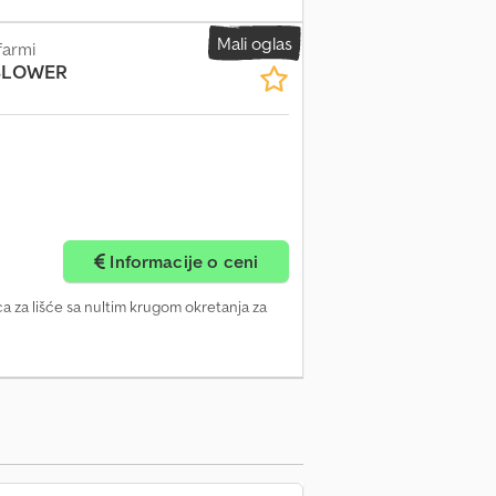
Mali oglas
farmi
BLOWER
Informacije o ceni
a za lišće sa nultim krugom okretanja za