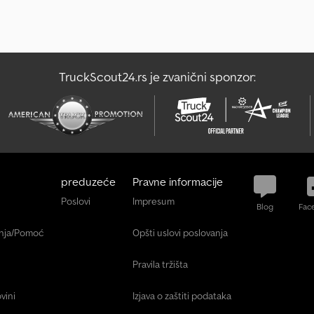
TruckScout24.rs je zvanični sponzor:
preduzeće
Pravne informacije
Poslovi
Impresum
Blog
Fac
anja/Pomoć
Opšti uslovi poslovanja
Pravila tržišta
vini
Izjava o zaštiti podataka