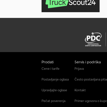
Prodati
Servis i podrška
Cene i tarife
Prijava
Postavljanje oglasa
Često postavljana pit
Upravljajte oglase
Kontakt
Pečat poverenja
Primer ugovora o kupo