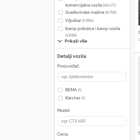
komercijalna vozila
(46.477)
Građevinske mašine
(9.759)
Viljuškar
(5.984)
Kamp prikolice i kamp vozila
(3.696)
Prikaži više
Detalji vozila
Proizvođač:
BEMA
(1)
Kärcher
(1)
Model:
Cena: