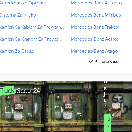
Aerodromske Opreme
Mercedes Benz Autobus
V
Cisterna Za Mleko
Mercedes Benz Minibus
o
z
Kamion Sa Kablom Za Prevrtanje
Mercedes Benz Traktori
i
l
Kamion Sa Kranom Za Prevoz Kontejnera
Mercedes-Benz Actros
o
n
Kamion Za Otpad
Mercedes-Benz Atego
a
Prikaži više
p
Kola Za Sladoled
Mercedes-Benz Atego 1200
r
o
Linde L 10
Mercedes-Benz Atego 1500
d
Man L 2000
Mercedes-Benz Atego 1828
a
j
Manevarsko Vozilo
Mercedes-Benz Atego 800
u
?
K
r