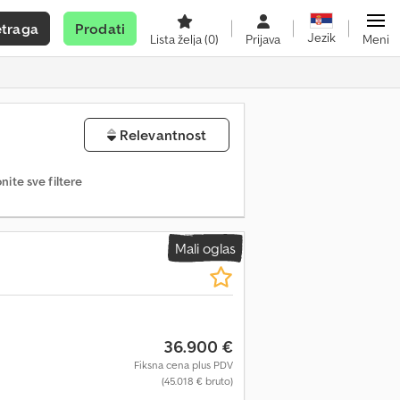
etraga
Prodati
Jezik
Lista želja
(0)
Prijava
Meni
Relevantnost
nite sve filtere
Mali oglas
36.900 €
Fiksna cena plus PDV
(45.018 € bruto)