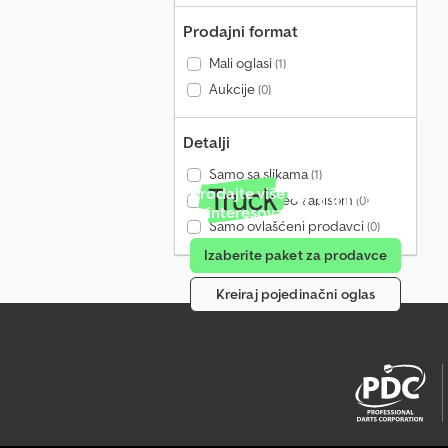
Prodajni format
Mali oglasi
(1)
Aukcije
(0)
Detalji
Samo sa slikama
(1)
Prodajte više od 4 miliona
Samo sa video zapisom
(0)
zainteresovanih mesečno
Samo ovlašćeni prodavci
(0)
Izaberite paket za prodavce
Kreiraj pojedinačni oglas