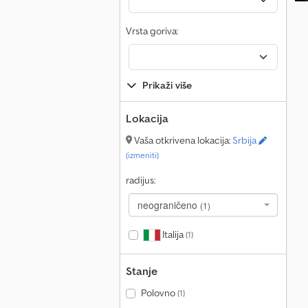
Vrsta goriva:
Prikaži više
Lokacija
Vaša otkrivena lokacija:
Srbija
(izmeniti)
radijus:
neograničeno
(1)
Italija
(1)
Stanje
Polovno
(1)