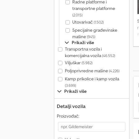
Radne platforme i
transportne platforme
(2.015)
Utovarivač
(1.502)
Specijalne građevinske
m
mašine
(945)
D
Prikaži više
i
Transportna vozila i
komercijalna vozila
(46.552)
Viljuškar
(5.982)
Poljoprivredne mašine
(4.226)
Kamp prikolice i kamp vozila
(3.699)
Prikaži više
Detalji vozila
Proizvođač: