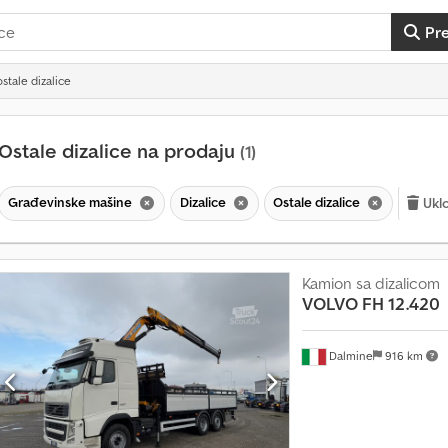
Pr
stale dizalice
Ostale dizalice na prodaju
(1)
Građevinske mašine
Dizalice
Ostale dizalice
Uklo
Kamion sa dizalicom
VOLVO
FH 12.420
Dalmine
916 km