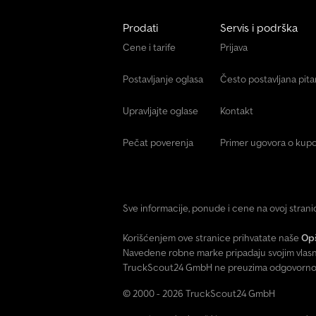
Prodati
Servis i podrška
Cene i tarife
Prijava
Postavljanje oglasa
Često postavljana pit
Upravljajte oglase
Kontakt
Pečat poverenja
Primer ugovora o kupo
Sve informacije, ponude i cene na ovoj stran
Korišćenjem ove stranice prihvatate naše
Opš
Navedene robne marke pripadaju svojim vlasn
TruckScout24 GmbH ne preuzima odgovornost 
© 2000 - 2026 TruckScout24 GmbH