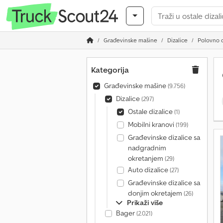
Građevinske mašine
Dizalice
Polovno o
Kategorija
Građevinske mašine
(9.756)
Dizalice
(297)
Ostale dizalice
(1)
Mobilni kranovi
(199)
Građevinske dizalice sa
nadgradnim
okretanjem
(29)
Auto dizalice
(27)
Građevinske dizalice sa
donjim okretajem
(26)
Prikaži više
Bager
(2.021)