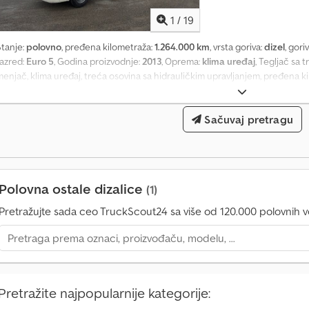
1
/
19
Stanje:
polovno
, pređena kilometraža:
1.264.000 km
, vrsta goriva:
dizel
, gori
razred:
Euro 5
, Godina proizvodnje:
2013
, Oprema:
klima uređaj
, Tegljač sa 
enjač, klima uređaj, treća osovina sa hidrauličkim upravljanjem, pređena ki
csdpfx Agjvx Uh Ioxjk Dizalica Effer 250.CL/2S, godina proizvodnje 2013, no
nspekcija 14.06.2024, daljinsko upravljanje.
Sačuvaj pretragu
Polovna ostale dizalice
(1)
Pretražujte sada ceo TruckScout24 sa više od 120.000 polovnih vo
Pretražite najpopularnije kategorije: