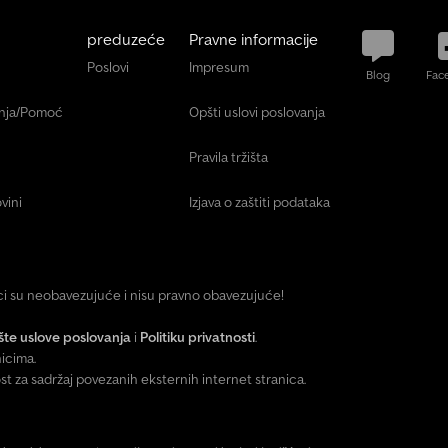
preduzeće
Pravne informacije
Poslovi
Impresum
Blog
Fac
anja/Pomoć
Opšti uslovi poslovanja
Pravila tržišta
vini
Izjava o zaštiti podataka
ici su neobavezujuće i nisu pravno obavezujuće!
te uslove poslovanja
i
Politiku privatnosti
.
icima.
za sadržaj povezanih eksternih internet stranica.