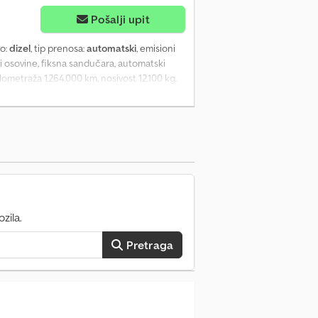
Pošalji upit
vo:
dizel
, tip prenosa:
automatski
, emisioni
tri osovine, fiksna sandučara, automatski
lometraža 1.264.000 km, nosivost 12.100 kg.
sivost 8.140 kg, poslednja periodična
zila.
Pretraga