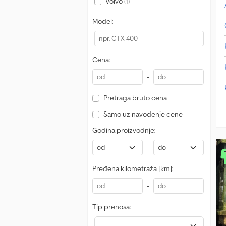
Volvo
(1)
Model:
Cena:
-
Pretraga bruto cena
Samo uz navođenje cene
Godina proizvodnje:
-
Pređena kilometraža [km]:
-
Tip prenosa: