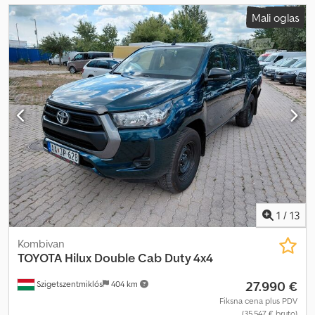
Mali oglas
1
/
13
Kombivan
TOYOTA
Hilux Double Cab Duty 4x4
27.990 €
Szigetszentmiklós
404 km
Fiksna cena plus PDV
(35.547 € bruto)