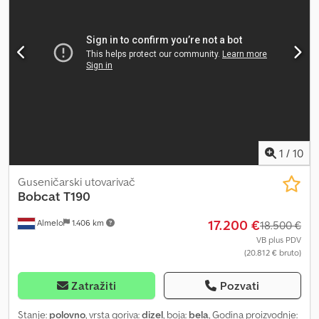
1140)V, Hz = 50. Djdpfjzai U Aex Abpock
1
/
10
Guseničarski utovarivač
Bobcat
T190
17.200 €
Almelo
1.406 km
18.500 €
VB plus PDV
(20.812 € bruto)
Zatražiti
Pozvati
Stanje:
polovno
, vrsta goriva:
dizel
, boja:
bela
, Godina proizvodnje: