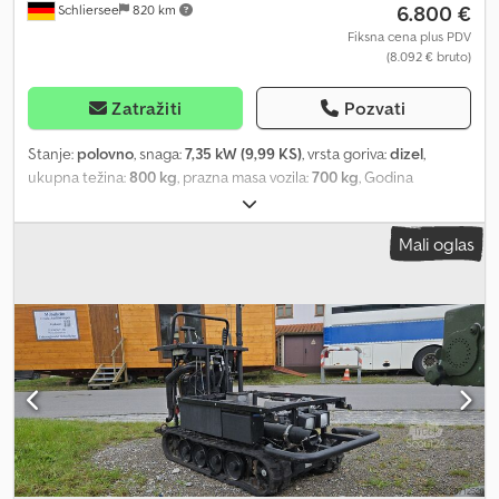
6.800 €
Schliersee
820 km
Fiksna cena plus PDV
(8.092 € bruto)
Zatražiti
Pozvati
Stanje:
polovno
, snaga:
7,35 kW (9,99 KS)
, vrsta goriva:
dizel
,
ukupna težina:
800 kg
, prazna masa vozila:
700 kg
, Godina
proizvodnje:
2008
, radni sati:
70 h
, Oprema:
dodatna prednja
svetla
, Proizvođač guseničnog hodnog mehanizma: NIKO
Mali oglas
Maksimalna brzina: 4,8 km/h unapred, 4,8 km/h unazad Godina
proizvodnje: 12/2008 Radni sati: 70 Hatz 1B50 T-4, četvorotaktni
dizel motor, vazdušno hlađenje, 7,6 kW (≈ 10,36 KS) (Profesionalni)
generator za proizvodnju struje, integrisan u hodni mehanizam;
uređaj se može koristiti samostalno, bez nadgradnje (modula za
dekontaminaciju), 230/400 V Proizvođač generatora: GTS, 400/230
V pri 400 V: 6,4–8 kW; 11,6 A; 8 kVA pri 230 V: 4–5 kW; 21,7 A; 5 kVA
Rukovanje pomoću jednog ručnog upravljača za vožnju i
upravljanje Hidrostatički pogon Električni anlaser Ručni sajli za
vuču Reflektori Preklopiva vozačka platforma Parkirna kočnica
Radni napon hodnog mehanizma: 24 V Dekontaminacioni modul 4