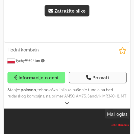
Zatražite slike
Hodni kombajn
Tychy
694 km
Informacije o ceni
Pozvati
Stanje:
polovno
, tehnološka linija za bušenje tunela na bazi
rudarskog kombajna, na primer AM50, AM75, Sandvik MR340 (1), MT
520, 620, 720 polovni, nakon generalnog remonta, modernizovani,
poseduju: 1. deklaraciju o usaglašenosti proizvođača; 2. tehničku
Mali oglas
dokumentaciju sa uputstvom za upotrebu; 3. garanciju 24 meseca;
4. komercijalnu garanciju 9 meseci; 5. u garantnom roku komplet
rezervnih delova (mogućnost isporuke delova uz plaćanje nakon
isteka garantnog roka); 6. napajanje do 6000 kVA (U= 500, 1000,