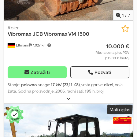
1
/
7
Roler
Vibromax
JCB Vibromax VM 1500
10.000 €
Eltmann
1.027 km
Fiksna cena plus PDV
(11.900 € bruto)
Zatražiti
Pozvati
Stanje:
polovno
, snaga:
17 kW (23,11 KS)
, vrsta goriva:
dizel
, boja:
žuta
, Godina proizvodnje:
2006
, radni sati:
195 h
, broj
mašine/vozila:
4200208
, Oprema:
UVV bezbednosna provera
,
VIBROMAX VM 1500, veoma miran, vodom hlađeni trocilindrični
Mali oglas
dizel motor Oprema / Tehnički podaci - Radna težina: 1.500 kg -
Radna širina do 850 mm - Frekvencija: 31 Hz - Amplituda: 2,4 mm -
Automatsko gašenje motora prilikom prevrtanja mašine -
Hidrodinamička kočnica - Poklopci sa mogućnošću zaključavanja
protiv vandalizma Djdeyznb Sopfx Abpjck