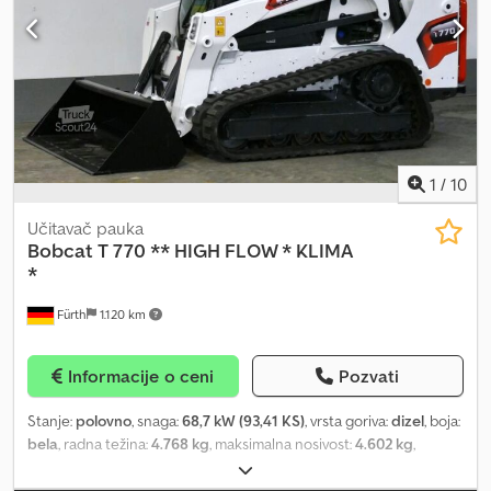
Sposobnost savladavanja nagiba 60 % - Ugao upravljanja ± 28
stepeni - Ugao njihanja ±15 stepeni - Unutrašnji radijus okretanja
2.970 mm - Linijsko opterećenje valjka 20,6 kg/cm - Anti-slip
sistem - Elektronski upravljan hidrostatički direktni pogon -
Hidrostatički upravljački sistem sa dva upravljačka cilindra
1
/
10
Učitavač pauka
Bobcat
T 770 ** HIGH FLOW * KLIMA
*
Fürth
1.120 km
Informacije o ceni
Pozvati
Stanje:
polovno
, snaga:
68,7 kW (93,41 KS)
, vrsta goriva:
dizel
, boja:
bela
, radna težina:
4.768 kg
, maksimalna nosivost:
4.602 kg
,
podizna snaga:
1.576 kg/m
, visina dizanja:
3.353 mm
, stanje lanca:
98 procenat
, širina kašike za kopanje:
2.100 mm
, Godina