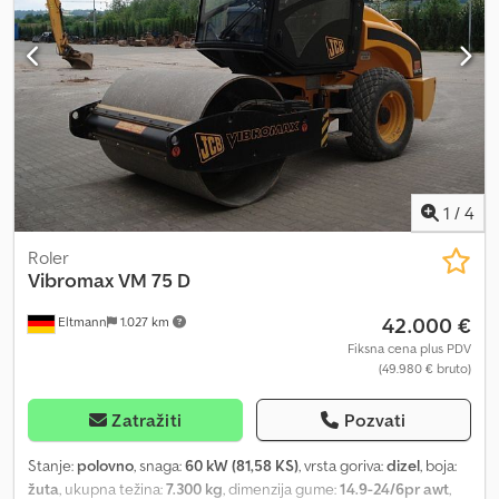
1
/
4
Roler
Vibromax
VM 75 D
42.000 €
Eltmann
1.027 km
Fiksna cena plus PDV
(49.980 € bruto)
Zatražiti
Pozvati
Stanje:
polovno
, snaga:
60 kW (81,58 KS)
, vrsta goriva:
dizel
, boja:
žuta
, ukupna težina:
7.300 kg
, dimenzija gume:
14.9-24/6pr awt
,