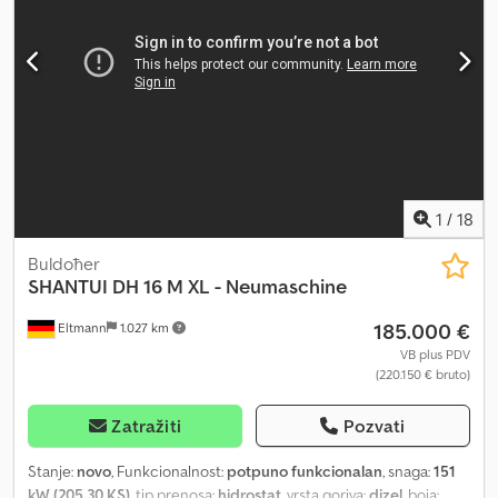
prednja svetla, filter za čađ, hidraulika, kabina, klima uređaj,
ugrađeni računar, čelične gusenice
, Cena na upit –
Demonstraciona mašina sa samo 250 radnih sati. Demonstraciona
mašina u stanju kao nova, sa šestostrano podesivim štitnikom (6-
way klappschild) i ripperom sa 3 zuba. Transportna širina: 2.999
mm Ova mašina je potpuno opremljena za 3D upravljanje. Dcodpfx
Aeqnvqfjbpok * Radna težina: 17.990 kg * IVECO motor, 6 cilindara,
6,7 l, 205 KS * Linde hidraulički pogon Više informacija na
klarmann.de / shantui Sve cene su bez PDV-a, sa lokacije Eltmann.
1
/
18
Buldoћer
SHANTUI
DH 16 M XL - Neumaschine
185.000 €
Eltmann
1.027 km
VB plus PDV
(220.150 € bruto)
Zatražiti
Pozvati
Stanje:
novo
, Funkcionalnost:
potpuno funkcionalan
, snaga:
151
kW (205,30 KS)
, tip prenosa:
hidrostat
, vrsta goriva:
dizel
, boja: