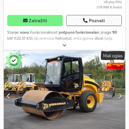
VB plus PDV
(118.988 € bruto)
Zatražiti
Pozvati
Stanje:
novo
, Funkcionalnost:
potpuno funkcionalan
, snaga:
90
kW (122,37 KS)
, tip prenosa:
hidrostat
, vrsta goriva:
dizel
, boja:
žuta
, ukupna težina:
9.850 kg
, radna težina:
9.850 kg
, stanje
pogona:
100 procenat
, stanje lanca:
100 procenat
, emisioni
Mali oglas
razred:
Euro 5
, zapremina kašike:
2,4 m³
, Godina proizvodnje:
2024
,
radni sati:
5 h
, broj mašine/vozila:
00001
, Oprema:
UVV
bezbednosna provera, dodatna prednja svetla, filter za čađ,
hidraulika, kabina, klima uređaj, čelične gusenice
, SHANTUI –
Kralj buldožera, već 16 godina za redom broj 1 u svetu –
proizvođač planirki – godišnje se proizvodi 10.000 jedinica – radna
masa od 8 do 106 t sa snagom od 63 do 963 kW! DEMO – Mašina za
Evropsko tržište – radna masa: 9.850 kg - ROPS/FOPS kabina sa
klima uređajem i grejanjem - 4-cilindrični Cummins QSF 3,8 l turbo
dizel motor, Stage V, adBlue - Snaga 90 kW (121 KS) - Radna masa
9.850 kg (sa ripperom +700 kg) - Širina mašine preko gusenica:
2.110 mm - Širina štita: 2.860 mm - Visina štita: 1.151 mm Djdpfjyznfkjx
Abpsck - Dubina ripera: 340 mm - Visina iskopavanja: 440 mm -