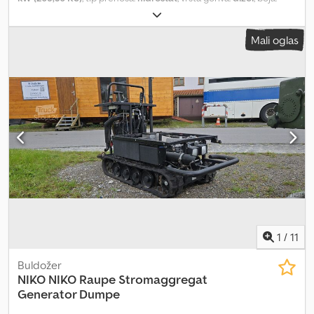
žuta
, ukupna težina:
17.600 kg
, radna težina:
17.600 kg
, stanje
pogona:
100 procenat
, stanje lanca:
100 procenat
, emisioni
Mali oglas
razred:
Euro 5
, zapremina kašike:
3,2 m³
, Godina proizvodnje:
2022
,
radni sati:
65 h
, broj mašine/vozila:
HNNM000002
, Oprema:
UVV
bezbednosna provera, dodatna prednja svetla, hidraulika,
kabina, klima uređaj, ugrađeni računar, čelične gusenice
, Nova
mašina: SHANTUI DH 16 M XL - 6-cilindarski IVECO dizel motor -
Stepen V sa 205 KS - Linde hidrostatika iz Ašafenburga - 6-smerna
radna daska - Transportna širina 2.600 mm - Gusenične ploče 560
mm - preko podvozja - Širina daske 3.305 mm, sklopljena 2.450 mm
Dedpei Rtn Hofx Abpeck - Radna masa 17.665 kg Uključena
fabrička garancija 12 meseci, maksimalno 2.000 sati Vašu mašinu
možete dodatno unaprediti - uz doplatu. Opcije: Uključen
preklopni štit na 2.450 mm Doplate za: Rasterivač 3 zuba (1.200 kg):
doplata +9.200 € Opcija: AGPS + Live Link za 1 godinu: doplata
+999 € Produženje garancije 24 meseca/3.000 sati: doplata
1
/
11
+3.700 € Lokacija: D - 97483 Eltmann
Buldožer
NIKO
NIKO Raupe Stromaggregat
Generator Dumpe