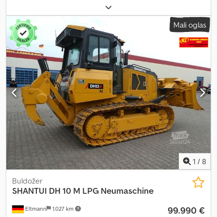
Godina proizvodnje:
2009
, radni sati:
1.171 h
, broj mašine/vozila:
1802516
, Oprema:
UVV bezbednosna provera, dodatna prednja
Mali oglas
svetla, kabina, kontrola proklizavanja, pogon na sve točkove
,
Oprema / Tehničke karakteristike: - Brzine 1 i 2 - Električno
startovanje - Frekvencija 29 Hz / 36 Hz - Amplituda 2 mm / 0,8 mm -
Centrifugalna sila 138 kN / 84 kN - Centrifugalna sila / širina valjka
1.500 mm Dcedpfx Asyzna Uebpok - Dubina zbijanja 650 / 500 mm -
Radna brzina 6,9 km/h - Transportna brzina 11 km/h - Stepen
penjanja 60 % - Ugao upravljanja ± 28 stepeni - Ugao njihanja ± 15
stepeni - Unutrašnji radijus okretanja 2.970 mm - Linijsko
opterećenje valjka 20,6 kg/cm - Sistem protiv proklizavanja -
Elektronski upravljan hidrostaticki direktni pogon - Hidrostaticki
sistem upravljanja preko dva cilindra upravljanja
1
/
8
Buldožer
SHANTUI
DH 10 M LPG Neumaschine
99.990 €
Eltmann
1.027 km