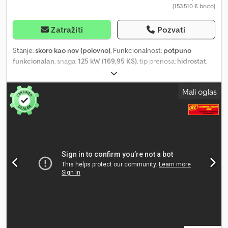
(153.510 € bruto)
Zatražiti
Pozvati
Stanje:
skoro kao nov (polovno)
, Funkcionalnost:
potpuno
funkcionalan
, snaga:
125 kW (169,95 KS)
, tip prenosa:
hidrostat
,
vrsta goriva:
dizel
, boja:
žuta
, ukupna težina:
13.700 kg
, radna
težina:
13.700 kg
, stanje pogona:
100 procenat
, stanje lanca:
100
Mali oglas
procenat
, prva registracija:
09/2024
, sledeća inspekcija (TÜV):
09/2025
, emisioni razred:
Euro 5
, zapremina kašike:
3 m³
, Godina
proizvodnje:
2023
, radni sati:
135 h
, broj mašine/vozila:
HNPM000001
, Oprema:
UVV bezbednosna provera, dodatna
prednja svetla, filter za čađ, hidraulika, kabina, klima uređaj,
ugrađeni računar, čelične gusenice
, DEMO - Mašina sa 135
radnih sati za samo 129.000,-- € - Radna težina: 13.700 kg -
ROPS/FOPS kabina sa klimom i grejanjem - PAT nivelacioni štit
širine 3.300 mm (šest smerova), preklopiv na 2.382 mm - IVECO 4-
cilindrični turbo-dizel motor, 6,7 l, Stage V, adBlue - Snaga: 125 kW -
170 KS Dcedel Uy Shjpfx Abpjk - Radna težina 13.700 kg (sa
ripperom +1.200 kg) - Širina mašine preko gusenica: 2.490 mm -
Širina štita: 3.300 mm - Visina štita: 1.305 mm - Dubina ripovanja: 500