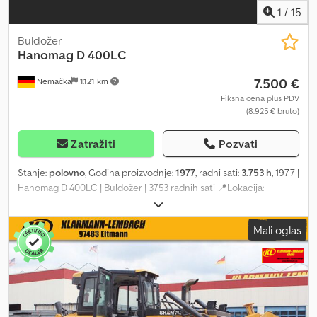
1
/
15
Buldožer
Hanomag
D 400LC
7.500 €
Nemačka
1.121 km
Fiksna cena plus PDV
(8.925 € bruto)
Zatražiti
Pozvati
Stanje:
polovno
, Godina proizvodnje:
1977
, radni sati:
3.753 h
, 1977 |
Hanomag D 400LC | Buldožer | 3753 radnih sati 📍Lokacija:
Nemačka 🚛 Dostava dostupna do vaše destinacije – Koristite naš
kalkulator transporta da procenite troškove isporuke! 💰 Kupite
Mali oglas
odmah za 7.500 EUR ili ponudite svoju cenu. Plaćanje pri isporuci
dostupno uz pristupačnu naknadu (podležno odobrenju)* 👷‍♂️
Pregledao nezavisan stručnjak 33 inspekcionih tačaka: 19
odobrenih ✅ 12 nepotpunih ℹ️ 2 problematične ⚠️ 📌 Komentar
inspektora: 📄 Želite da vidite kompletnu inspekciju, dodatne
fotografije ili video? Savet: Referenca "29698 Equippo" se često