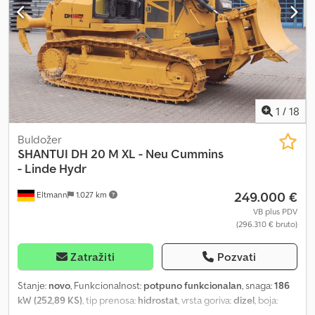
koristi za detaljniju pretragu na internetu. 💡 Zašto ova mašina i
naš servis izdvajaju se: Dcodpfx Ajzf Ifcebpjk ✔ Temeljna inspekcija
od strane profesionalaca ✔ Dostava na gradilište dostupna ✔
Garancija povraćaja novca ✔ Sigurne i fleksibilne opcije plaćanja
🔄 Razmatrate i drugu opremu? Nudimo korisne alate i resurse za
sve vlasnike i operatere opreme – lako dostupno na našoj
platformi.
1
/
18
Buldožer
SHANTUI
DH 20 M XL - Neu Cummins
- Linde Hydr
249.000 €
Eltmann
1.027 km
VB plus PDV
(296.310 € bruto)
Zatražiti
Pozvati
Stanje:
novo
, Funkcionalnost:
potpuno funkcionalan
, snaga:
186
kW (252,89 KS)
, tip prenosa:
hidrostat
, vrsta goriva:
dizel
, boja: