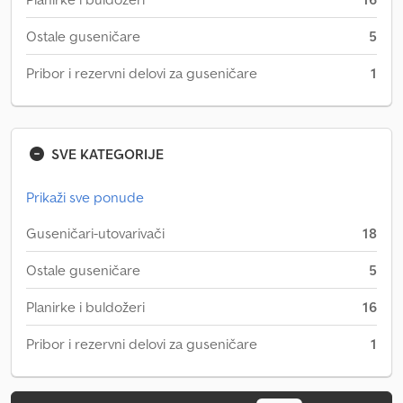
Ostale guseničare
5
Pribor i rezervni delovi za guseničare
1
SVE KATEGORIJE
Prikaži sve ponude
Guseničari-utovarivači
18
Ostale guseničare
5
Planirke i buldožeri
16
Pribor i rezervni delovi za guseničare
1