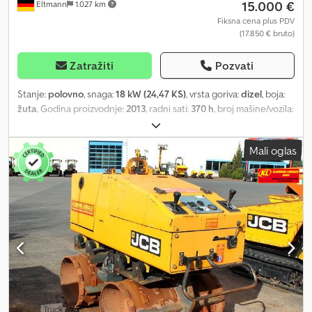
15.000 €
Eltmann
1.027 km
Fiksna cena plus PDV
(17.850 € bruto)
Zatražiti
Pozvati
Stanje:
polovno
, snaga:
18 kW (24,47 KS)
, vrsta goriva:
dizel
, boja:
žuta
, Godina proizvodnje:
2013
, radni sati:
370 h
, broj mašine/vozila:
2704198
, Oprema:
UVV bezbednosna provera
, Oprema / Tehnički
podaci VIBROMAX VM 1500: Radna masa: 1.530 kg * Kanalni valjak sa
Mali oglas
radio daljinskim upravljanjem * Veoma tih, vodenohlađeni
trocilindarski dizel motor * Radna širina do 850 mm * Frekvencija
31 Hz * Amplituda 2,4 mm * Automatsko gašenje motora pri
prevrtanju mašine * Hidrodinamička kočnica * Poklopci sa
mogućnošću zaključavanja protiv vandalizma Dcjdpfx
Abeyzntbspok