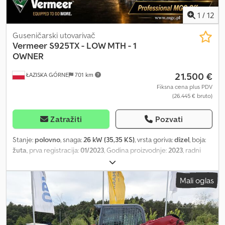
1
/
12
Guseničarski utovarivač
Vermeer
S925TX - LOW MTH - 1
OWNER
21.500 €
ŁAZISKA GÓRNE
701 km
Fiksna cena plus PDV
(26.445 € bruto)
Zatražiti
Pozvati
Stanje:
polovno
, snaga:
26 kW (35,35 KS)
, vrsta goriva:
dizel
, boja:
žuta
, prva registracija:
01/2023
, Godina proizvodnje:
2023
, radni
sati:
769 h
, = Dodatne opcije i pribor = - Centralno podmazivanje =
Napomene = Ovlašćeni SUBARU diler nudi profesionalni nosač
Mali oglas
opreme sa različitom priključnom opremom za različite namene.
Trenutno nudimo grabilicu za bale ili transport teškog kamena ili
ploča. Ova mašina je idealna za preduzeća koja se oslanjaju na
izdržljivu i pouzdanu opremu. Ovo nije kineska mašina, već
robusan, kvalitetan američki proizvod. Specijalizovani smo za