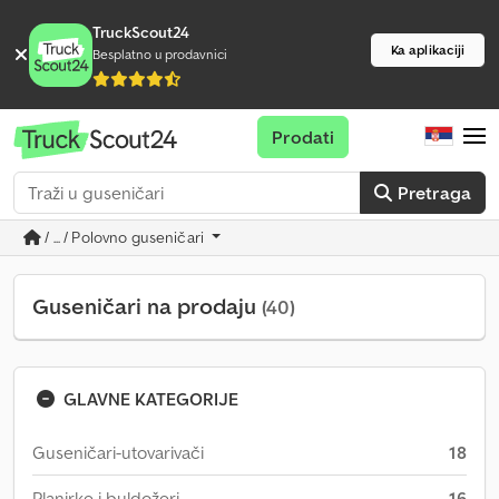
TruckScout24
Ka aplikaciji
Besplatno u prodavnici
Prodati
Pretraga
/ ... / Polovno guseničari
Guseničari na prodaju
(40)
GLAVNE KATEGORIJE
Guseničari-utovarivači
18
Planirke i buldožeri
16