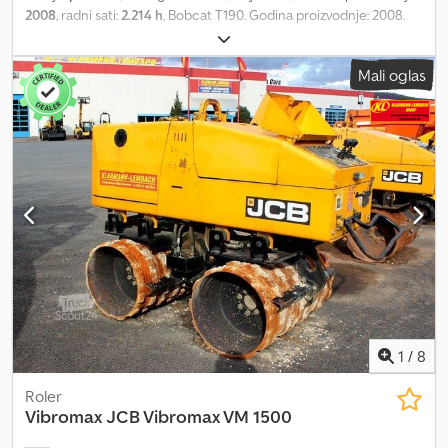
2008
, radni sati:
2.214 h
, Bobcat T190. Godina proizvodnje: 2008.
Radni sati: 2214. Težina: 3451 kg. Dsdpfxsy R Twqe Abpeck CE
mašina. 48,5 kW. 2700 obrtaja u minuti. Nosivost: 862 kg. Zatvorena
Mali oglas
kabina. 1 set viljušaka. UC + pločice: 80%. 3. i 4. hidraulična
funkcija. Kubota V2403 motor. Nemačka mašina! ID broj: 266. Opšti
uslovi poslovanja kompanije Heinhuis primenjuju se na sve oglase,
ponude i procente koje pruža Heinhuis, sve ugovore koje
Heinhuis zaključi i pregovore koji prethode njima. Svakom vrstom
odgovora, prihvatate primenljivost Opštih uslova poslovanja
kompanije Heinhuis i izjavljujete da ste upoznati sa ovim Opštim
uslovima poslovanja. Naše cene su izvozne neto cene. = Dodatne
informacije = Godina proizvodnje: 2008. Sopstvena težina: 3.451 kg
Upravljanje: Bok CE oznaka: da = Informacije o kompaniji = Za više
informacija:
1
/
8
Roler
Vibromax
JCB Vibromax VM 1500