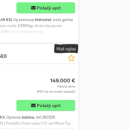
Pošalji upit
,49 KS)
, tip prenosa:
hidrostat
, vrsta goriva:
asa vozila:
2.550 kg
, dimenzija gume:
2.036 h
, broj mašine/vozila:
°, preklopna zaštitna konstrukcija,
 prečnik okretanja 4.280 mm. Djdszmdwdspfx
Mali oglas
5E0
149.000 €
Fiksna cena
(PDV se ne može iskazati)
Pošalji upit
9 h
, Oprema:
kabina
, ref: 260329
rekllo: Francuska | CE sertifikat Tip: