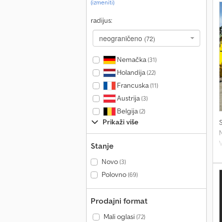
(izmeniti)
B
radijus:
o
neograničeno
(72)
Nemačka
(31)
M
Holandija
(22)
Francuska
(11)
Austrija
(3)
Belgija
(2)
Prikaži više
V
Stanje
Novo
(3)
k
Polovno
(69)
Prodajni format
Mali oglasi
(72)