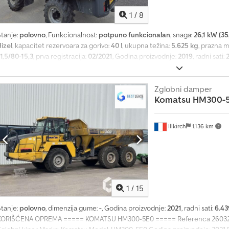
i
1
/
8
š
e
Stanje:
polovno
, Funkcionalnost:
potpuno funkcionalan
, snaga:
26,1 kW (35
o
izel
, kapacitet rezervoara za gorivo:
40 l
, ukupna težina:
5.625 kg
, prazna m
d
1,5/80-15,3
, prva registracija:
02/2021
, Godina proizvodnje:
2019
, radni sati:
1
WNCD305JPAL02418
, Oprema:
pogon na sve točkove
, Ugao upravljanja 37
4
samokosilica sa otvorenim sedištem vozača, prikolica za prevoz, minimalni
0
Aqxeck
Zglobni damper
.
Komatsu
HM300-
0
0
0
Illkirch
1.136 km
u
p
i
t
a
z
1
/
15
a
Stanje:
polovno
, dimenzija gume:
-
, Godina proizvodnje:
2021
, radni sati:
6.43
k
KORIŠĆENA OPREMA ===== KOMATSU HM300-5E0 ===== Referenca 260329 | Po
u