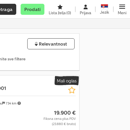
etraga
Prodati
Jezik
Lista želja
(0)
Prijava
Meni
Relevantnost
nite sve filtere
Mali oglas
001
au
734 km
19.900 €
Fiksna cena plus PDV
(23.880 € bruto)