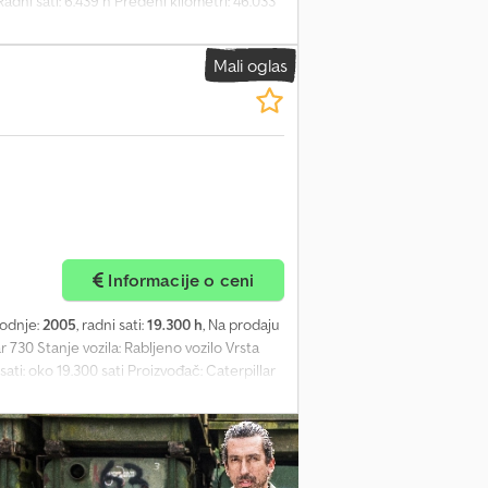
ni sati: 6.439 h Pređeni kilometri: 46.033
k Oprema ????? + Zadnja kamera + Klima
rejač za korito + Ugrađena vaga ASCOREL +
Mali oglas
 bez poreza. > Dostava moguća uz doplatu. >
moguće uz prethodnu najavu. ????? Ko smo
ADEN Specijalizovani za kupovinu/prodaju
i na lageru Prostor od 100.000 m2 južno
ma | Teretna vozila | Laka i putnička vozila
Zatražite više slika
Informacije o ceni
vodnje:
2005
, radni sati:
19.300 h
, Na prodaju
 730 Stanje vozila: Rabljeno vozilo Vrsta
ati: oko 19.300 sati Proizvođač: Caterpillar
Tip pogona: Dizel Snaga: 239 kW / 325 KS
a Zglobna izvedba Pogon na sva četiri
ozača Upravljanje volanom Kontrolna tabla
o