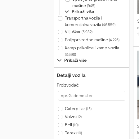
mašine
(945)
Prikaži više
Transportna vozila i
komercijalna vozila
(46.559)
d
Viljuškar
(5.982)
1
Poljoprivredne mašine
(4.226)
Kamp prikolice i kamp vozila
(3.698)
Prikaži više
Detalji vozila
Proizvođač:
Caterpillar
(15)
Volvo
(12)
Bell
(10)
Terex
(10)