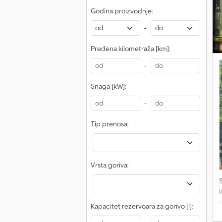
Godina proizvodnje:
-
Pređena kilometraža [km]:
-
Snaga [kW]:
-
Tip prenosa:
Vrsta goriva:
k
r
Kapacitet rezervoara za gorivo [l]:
B