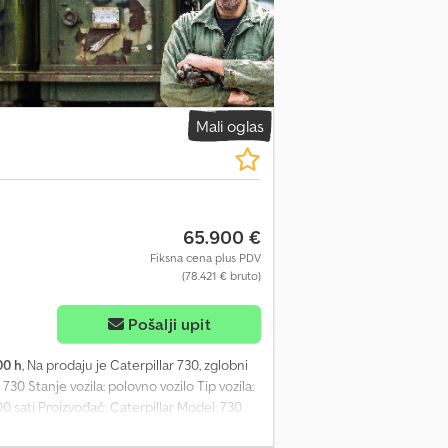
Mali oglas
65.900 €
Fiksna cena plus PDV
(78.421 € bruto)
više slika
Pošalji upit
00 h
, Na prodaju je Caterpillar 730, zglobni
0 Stanje vozila: polovno vozilo Tip vozila:
500 sati Proizvođač: Caterpillar Model: 730
dizel Snaga: 239 kW / 325 KS Podvozje: