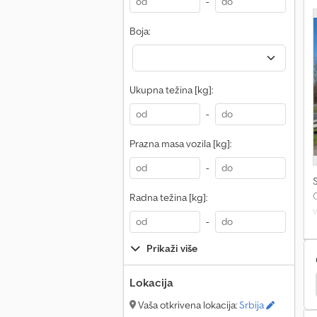
-
Boja:
Ukupna težina [kg]:
-
Prazna masa vozila [kg]:
-
Radna težina [kg]:
-
Prikaži više
Lokacija
Yanmar B110W
Yanmar V120
Vaša otkrivena lokacija:
Srbija