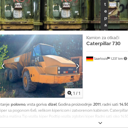
t
e
p
a
k
Kamion za otkači
e
Caterpillar
730
t
z
a
Saarlouis
1.237 km
p
r
o
Zatražite 
d
a
1
/
1
v
Stanje:
polovno
, vrsta goriva:
dizel
, Godina proizvodnje:
2011
, radni sati:
14.5
c
iper sa pogonom 6x6, velikom kipericom i zatvorenom kabinom. Caterpillar 73
e
adna mašina Tip vozila: kiper Podtip vozila: zglobni kiper Radni sati: oko 14.
roj šasije / serijski broj: CAT00730EB1N08247 Boja vozila: žuta Tip pogona: 
S