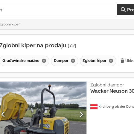
Pr
globni kiper
Zglobni kiper na prodaju
(72)
Građevinske mašine
Dumper
Zglobni kiper
Uklo
Zglobni damper
Wacker Neuson
3
Kirchberg ob der Don
V