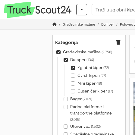
Građevinske mašine
Dumper
Polovno z
Kategorija
Građevinske mašine
(9.756)
Dumper
(134)
Zglobni kiper
(72)
Čvrsti kiperi
(27)
Mini kiper
(18)
Guseničar kiper
(17)
Bager
(2.021)
Radne platforme i
transportne platforme
(2.015)
Utovarivač
(1.502)
Specijalne građevinske