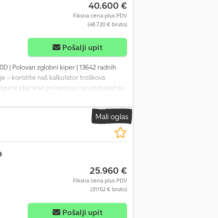
40.600 €
Fiksna cena plus PDV
(48.720 € bruto)
Pošalji upit
B40D | Polovan zglobni kiper | 13642 radnih
e – koristite naš kalkulator troškova
Moguće plaćanje pri isporuci uz pristupačnu
lnih tačaka, 56 odobreno ✅, 1 nedostatak ℹ️,
neralno renoviran, sveukupno u dobrom
Mali oglas
tila, klipovi. 📄 Želite da vidite kompletan
0968 Equippo“ se često koristi prilikom
se ova mašina i naša usluga ističu: ✔
povrata novca ✔ Sigurne i fleksibilne
resurse za sve vlasnike i operatere
25.960 €
Fiksna cena plus PDV
(31.152 € bruto)
Pošalji upit