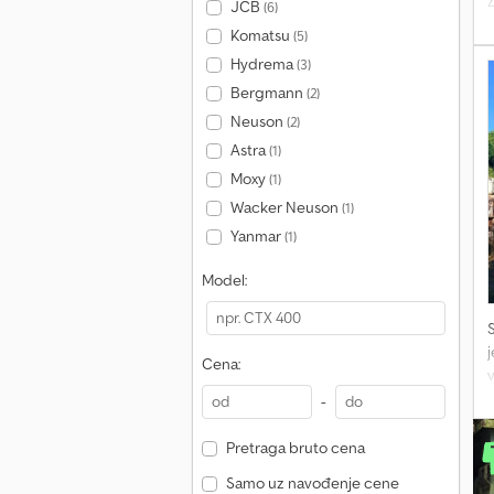
JCB
(6)
Komatsu
(5)
Hydrema
(3)
Bergmann
(2)
Neuson
(2)
Astra
(1)
o
Moxy
(1)
Wacker Neuson
(1)
Yanmar
(1)
Model:
j
Cena:
v
M
-
Pretraga bruto cena
Samo uz navođenje cene