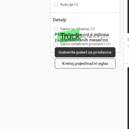
Aukcije
(0)
Detalji
Samo sa slikama
(72)
Prodajte više od 4 miliona
Samo sa video zapisom
(23)
zainteresovanih mesečno
Samo ovlašćeni prodavci
(21)
s
Izaberite paket za prodavce
Kreiraj pojedinačni oglas
s
i