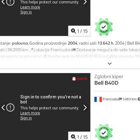
1
/
15
Stanje:
polovno
, Godina proizvodnje:
2004
, radni sati:
13.642 h
, 2004 | Bell 
ati | 962055 km 📍Lokacija: Francuska 🚛 Dostava je moguća do vaše lokacij
transporta za procenu! 💰 Kupite sada za 40.600 EUR ili pošaljite ponudu. 
naknadu (podložno odobrenju)* 👷‍♂️ Pregledao nezavisni stručnjak 57 kontro
0 troškova ⚠️ 📌 Komentar inspektora: Mašina je veoma čista, motor je ge
tanju, izvršeno je mnogo popravki, ugrađen novi turbo, zaptivka poklopca ven
Zglobni kiper
Bell
B40D
zveštaj o pregledu, dodatne fotografije ili video? Savet: Referentni broj „4
pretraživanja dodatnih detalja na internetu. Dodpfx Aqezmamhjxjck 💡 Zašto 
Temeljan pregled od strane stručnjaka ✔ Dostava do gradilišta ✔ Garancija 
Francuska
1.493 km
opcije plaćanja 🔄 Razmatrate druge opcije opreme? Nudimo korisne alate i 
opreme – lako dostupne na našoj platformi.
1
/
15