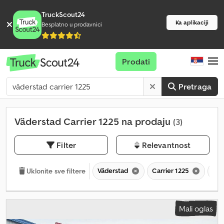
TruckScout24
Ka aplikaciji
Besplatno u prodavnici
Prodati
Pretraga
Väderstad Carrier 1225 na prodaju
(3)
Filter
Relevantnost
Väderstad
Carrier 1225
Car
Uklonite sve filtere
Mali oglas