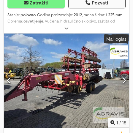
Zatražiti
Pozvati
Stanje:
polovno
, Godina proizvodnje:
2012
, radna širina:
1.225 mm
,
Oprema:
osvetljenje
, Vučena, hidraulično sklopivo, zaštita od
kamena, potporna noga/točak, valjak_____podvozje, mehanizam za
praćenje. Čelični valjak „Steel-Runner-Packer“ 2023, kompletno
Mali oglas
renoviran, novi diskovi, renovirano 2026. Gumeni ležaj, držač
diskova renoviran, lokacija: kod korisnika. Dedpfx Abozll Ubskock
1
/
18