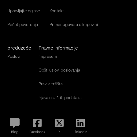
Upravljajte oglase
Kontakt
Pečat poverenja
Primer ugovora o kupovini
preduzeće
Pravne informacije
Poslovi
Impresum
Opšti uslovi poslovanja
Pravila tržišta
Izjava o zaštiti podataka
Blog
Facebook
X
LinkedIn