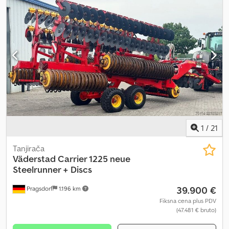
1
/
21
Tanjirača
Väderstad
Carrier 1225 neue
Steelrunner + Discs
39.900 €
Pragsdorf
1.196 km
Fiksna cena plus PDV
(47.481 € bruto)