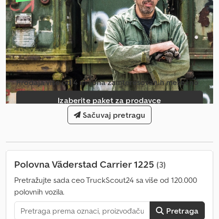
Prodaja više od 4 miliona zainteresovanih mesečno
Izaberite paket za prodavce
Sačuvaj pretragu
Kreiraj pojedinačni oglas
Polovna Väderstad Carrier 1225
(3)
Pretražujte sada ceo TruckScout24 sa više od 120.000
polovnih vozila.
Pretraga