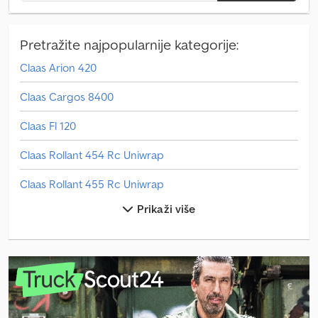
Pretražite najpopularnije kategorije:
Claas Arion 420
Claas Cargos 8400
Claas Fl 120
Claas Rollant 454 Rc Uniwrap
Claas Rollant 455 Rc Uniwrap
Prikaži više
Claas Rollant 540 Rc
Claas Volto 1100
Claas Volto 45
Claas Volto 65