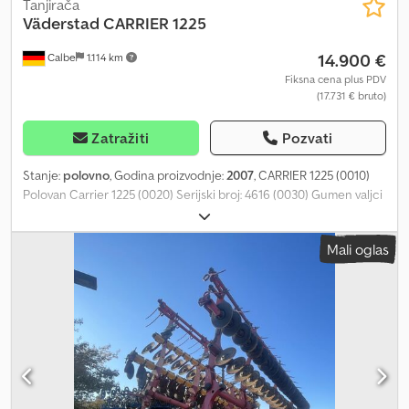
Tanjirača
Väderstad
CARRIER 1225
14.900 €
Calbe
1.114 km
Fiksna cena plus PDV
(17.731 € bruto)
Zatražiti
Pozvati
Stanje:
polovno
, Godina proizvodnje:
2007
, CARRIER 1225 (0010)
Polovan Carrier 1225 (0020) Serijski broj: 4616 (0030) Gumen valjci
Dedpezkcptjfx Abkock (0040) Mehanička potporna noga (0050)
Pneumatska kočnica (0060) Grabla za slamu
Mali oglas