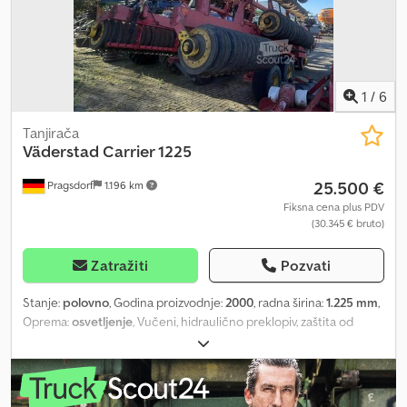
1
/
6
Tanjirača
Väderstad
Carrier 1225
25.500 €
Pragsdorf
1.196 km
Fiksna cena plus PDV
(30.345 € bruto)
Zatražiti
Pozvati
Stanje:
polovno
, Godina proizvodnje:
2000
, radna širina:
1.225 mm
,
Oprema:
osvetljenje
, Vučeni, hidraulično preklopiv, zaštita od
kamenja, potporna noga / točak, valjak_____Šasija, hidraulično
preklopiva, vučna kuka, dvovodna kočnica, tandem osovina,
drljača, valjak sa gumenim prstenovima, mesto skladišta: kod
kupca Dcsdpfjzdhafex Abksk