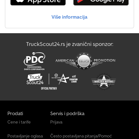
Väderstad Spirit 600S
Više informacija
Väderstad Swift 640
Väderstad Tempo V 12
TruckScout24.rs je zvanični sponzor:
Väderstad Topdown 500
Väderstad Topdown 700
Prodati
Servis i podrška
Cene i tarife
Prijava
Postavljanje oglasa
Često postavljana pitanja/Pomoć