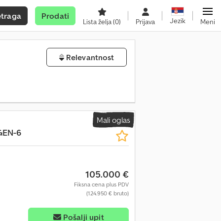
etraga
Prodati
Jezik
Lista želja
(0)
Prijava
Meni
Relevantnost
Mali oglas
GEN-6
105.000 €
Fiksna cena plus PDV
(124.950 € bruto)
Pošalji upit