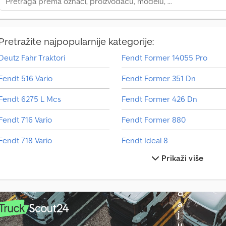
Pretražite najpopularnije kategorije:
Deutz Fahr Traktori
Fendt Former 14055 Pro
V
Fendt 516 Vario
Fendt Former 351 Dn
o
z
Fendt 6275 L Mcs
Fendt Former 426 Dn
i
l
Fendt 716 Vario
Fendt Former 880
o
n
Fendt 718 Vario
Fendt Ideal 8
a
Prikaži više
p
Fendt 933 Vario
Fendt Ideal 8 T
r
o
Fendt 936 Vario
Fendt Katana 650
d
Fendt 939 Vario
Fendt Rotana 160 V Combi
a
j
Fendt 942 Vario
Fendt Rotana 180 V Xtra
u