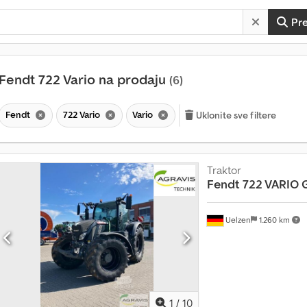
Pr
Fendt 722 Vario na prodaju
(6)
Fendt
722 Vario
Vario
Uklonite sve filtere
Traktor
Fendt
722 VARIO 
Uelzen
1.260 km
V
i
1
/
10
š