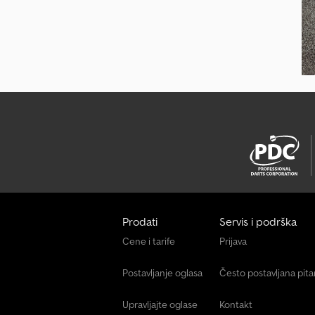
Prodati
Servis i podrška
Cene i tarife
Prijava
Postavljanje oglasa
Često postavljana pit
Upravljajte oglase
Kontakt