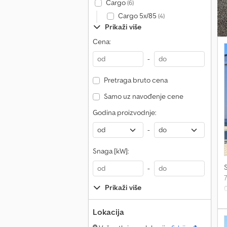
v
Cargo
(6)
Cargo 5x/85
(4)
b
Prikaži više
Cena:
z
-
s
Pretraga bruto cena
Samo uz navođenje cene
v
(
Godina proizvodnje:
-
Snaga [kW]:
p
-
Prikaži više
s
Lokacija
0