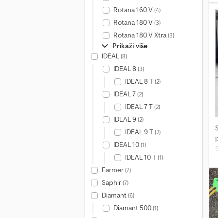
Rotana 160 V
(4)
Rotana 180 V
(3)
Rotana 180 V Xtra
(3)
Prikaži više
IDEAL
(8)
IDEAL 8
(3)
IDEAL 8 T
(2)
IDEAL 7
(2)
IDEAL 7 T
(2)
IDEAL 9
(2)
IDEAL 9 T
(2)
p
IDEAL 10
(1)
IDEAL 10 T
(1)
W
b
Farmer
(7)
t
Saphir
(7)
K
Diamant
(6)
k
Diamant 500
(1)
D