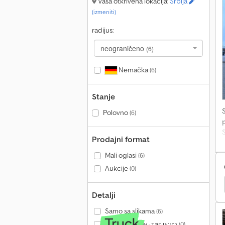
Vaša otkrivena lokacija:
Srbija
(izmeniti)
0
radijus:
neograničeno
(6)
Nemačka
(6)
Stanje
Polovno
(6)
p
Prodajni format
P
Mali oglasi
(6)
Aukcije
(0)
č
Massey Ferguson Traktori
K
Detalji
H
Samo sa slikama
(6)
Samo sa video zapisom
(0)