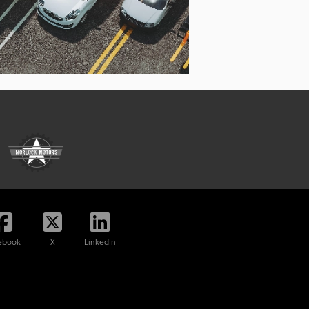
ebook
X
LinkedIn