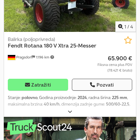
1
/
4
Balirka (poljoprivreda)
Fendt
Rotana 180 V Xtra 25-Messer
65.900 €
Pragsdorf
1.196 km
Fiksna cena plus PDV
(78.421 € bruto)
Zatražiti
Pozvati
Stanje:
polovno
, Godina proizvodnje:
2024
, radna širina:
225 mm
,
maksimalna brzina:
40 km/h
, dimenzija zadnje gume:
500/60-22,5
,
dimenzija gume:
500/60-22,5
, Oprema:
kompresovani vazdušni
kočioni sistem
, Gume (zadnje): 500/60-22,5, Dimenzija bale (maks.
prečnik / visina): 180, Broj noževa: 25, Osiguranje noževa, Vezivanje
mrežom, PickUp, Valjkasti pritiskač, Osnovna noga / točak, Sečka,
Kardanska osovina sa širokim uglom, Centralno podmazivanje,