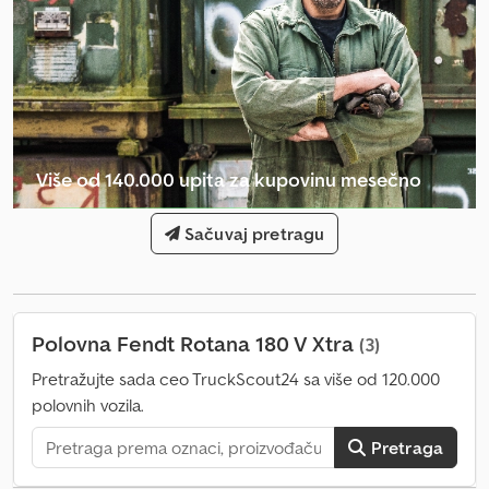
Varijabilna komora, Jednoosovinska, Gornje kačenje (oko),
Lokacija skladišta: Klijent Dksdpsxakpaefx Apyjr
Više od 140.000 upita za kupovinu mesečno
Izaberite paket za prodavce
Sačuvaj pretragu
Polovna Fendt Rotana 180 V Xtra
(3)
Pretražujte sada ceo TruckScout24 sa više od 120.000
polovnih vozila.
Pretraga