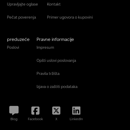
Upravljajte oglase
Kontakt
Pečat poverenja
Primer ugovora o kupovini
preduzeće
Pravne informacije
Poslovi
Impresum
Opšti uslovi poslovanja
Pravila tržišta
Izjava o zaštiti podataka
Blog
Facebook
X
LinkedIn