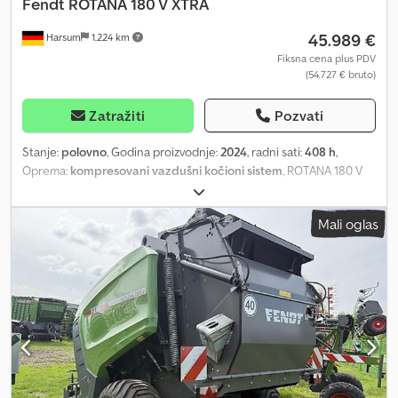
Fendt
ROTANA 180 V XTRA
45.989 €
Harsum
1.224 km
Fiksna cena plus PDV
(54.727 € bruto)
Zatražiti
Pozvati
Stanje:
polovno
, Godina proizvodnje:
2024
, radni sati:
408 h
,
Oprema:
kompresovani vazdušni kočioni sistem
, ROTANA 180 V
XTRA (0010) Fendt Rotana 180 V osnovni paket (0020) Osnovna
mašina 180 V Xtra (0030) COC sertifikat (0040) EU verzija (0050)
Mali oglas
Samo ISObus (bez upravljačke jedinice) (0060) Automatska
kontrola zadnjih vrata (0070) Indikator popunjenosti (0080)
Varijabilni valjak za pritisak (0090) Pick-up 2,4 m Djdpfx Ajy N E
Rtopyjkr (0100) Pick-up točkovi sa zglobnim vođenjem (0110) 17
noževa (0120) 17 slepih noževa sa nosačem (0130) Osovina sa
pneumatskom kočnicom (0140) Gume 560/45-22,5 (0150) Dodatni
nosač mrežnog rolna (0160) Izvlačni izbacivač bala (0170) Ležajevi
valjka prese sa automatskim podmazivanjem (0180) Fiksna vučna
ušica 40 mm Menjač obr/min (0200) Ojačani valjak (0210) Kanal za
vezivanje mrežom (0220) Podloške