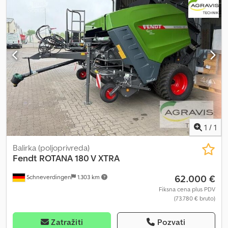
1
/
1
Balirka (poljoprivreda)
Fendt
ROTANA 180 V XTRA
62.000 €
Schneverdingen
1.303 km
Fiksna cena plus PDV
(73.780 € bruto)
Zatražiti
Pozvati