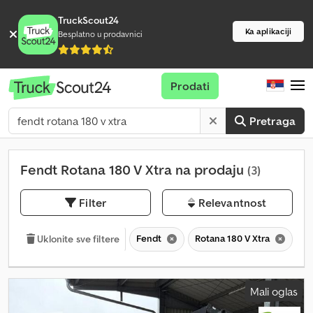
TruckScout24
Ka aplikaciji
Besplatno u prodavnici
Prodati
Pretraga
Fendt Rotana 180 V Xtra na prodaju
(3)
Filter
Relevantnost
Fendt
Rotana 180 V Xtra
R
Uklonite sve filtere
Mali oglas