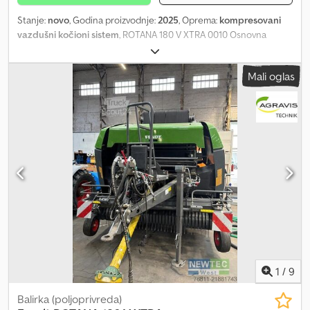
Stanje:
novo
, Godina proizvodnje:
2025
, Oprema:
kompresovani
vazdušni kočioni sistem
, ROTANA 180 V XTRA 0010 Osnovna
mašina 180 V Xtra Dodpfxsy Nub Uj Apyekr 0020 COC sertifikat
0030 EU verzija 0040 Paket za silažu 0050 Samo ISObus (bez
Mali oglas
upravljačke jedinice) 0060 Indikator nivoa punjenja 0070
Automatska kontrola zadnjih vrata 0080 Varijabilni držači valjaka
0090 Podizač 2,40 m 0100 Ručno podesivi rotirajući točkovi, fiksni
i sa mogućnošću praćenja 0110 Set podizača Alpine 0120 25
noževa 0130 25 noževa sa slepim vrhom sa držačem 0140 Opruženi
pod transportnog kanala 0150 25 rezervnih noževa sa držačem
0160 Osovina sa pneumatskom kočnicom 0170 Gume 560/45-22,5
0180 Dodatni držač valjaka za mrežu 0190 Izvlačivi izbacivač bala
0200 Ležajevi valjaka za presovanje (podmazivi) 0210 Vučna
spojnica, fiksna, 40 mm U/min menjač 0230 Easy load – uređaj za
utovar valjcima 0240 Ojačani valjak 0250 Brza zadnja vrata 0260
Vezivanje bale mrežom 0270 Potporni klinovi
1
/
9
Balirka (poljoprivreda)