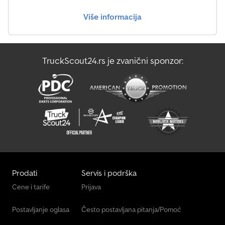
Više informacija
Fendt Twister 8608 Dn
Pöttinger Servo 45 M Nova
TruckScout24.rs je zvanični sponzor:
Steyr Traktori
Valtra Traktori
Prodati
Servis i podrška
Cene i tarife
Prijava
Postavljanje oglasa
Često postavljana pitanja/Pomoć