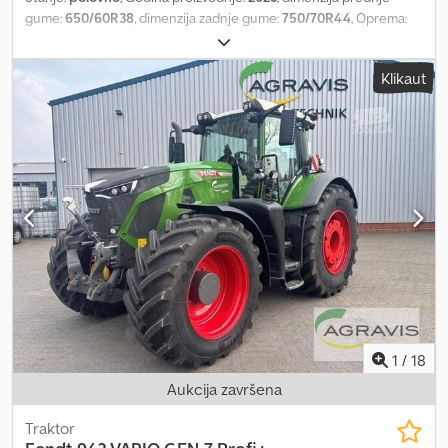
gume:
650/60R38
, dimenzija zadnje gume:
750/70R44
, Oprema:
kompresovani vazdušni kočioni sistem, prednji priključni vratilo
,
Section Control, težina opterećenja zadnjih točkova 2x 600 kg,
Klikaut
sistem za regulaciju pritiska u gumama / VarioGrip, Fendt Stability
Control, kuglasti sistem prinudnog upravljanja levo, kuglasti sistem
prinudnog upravljanja / desno, držač za tablet, kamera na haubi,
rashladna kutija, terminal 12 inča, naviđenje po tragu / RT.
Cedpfxjtt I N Do Angorf
1
/
18
Aukcija završena
Traktor