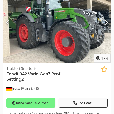
1
/
4
Traktori (traktori)
Fendt
942 Vario Gen7 Profi+
Setting2
Kassel
1.183 km
Informacije o ceni
Pozvati
Stanje:
polovno
, Godina proizvodnje:
2023
, dimenzija prednje