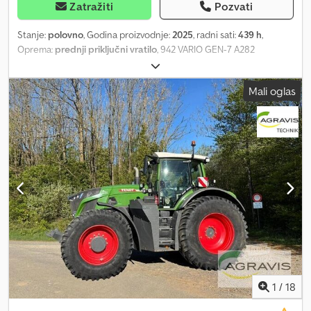
Zatražiti
Pozvati
Stanje:
polovno
, Godina proizvodnje:
2025
, radni sati:
439 h
,
Oprema:
prednji priključni vratilo
, 942 VARIO GEN-7 A282
Homologacija za ukupnu masu od 18,0 t C001 Boja Nature
Green/Felne Terra Red C141 7-polna utičnica za priključak
Mali oglas
prikolice FENDTCONN 3 godine Fendt Connect G035 Verzija za
brzinu od 40 km/h P501 Sistem za brzo pokretanje i upravljanje
RTK S259 Širina traka napred 2100 mm S455 Širina traka pozadi
2000 mm V000 Standardna isporuka V015 Standardna verzija
A055 Maksimalna nosivost zadnjih točkova 2 x 600 kg Csdpozqp H
Eofx Angorf A077 Dvokružni kočioni sistem A104 Fendt Stability
Control A105 Uređaj za upozorenje do širine vozila od 3 m A126
Ručna kočnica, pneumatska A133 DL 2-vodni sistem za prikolicu
A160 Automatska priključna glava 38 mm A186 Dodatni alatni
sanduk A195 Nosiljka za priključnu glavu prikolice A197 Donji
priključak za dodatne komponente A198 Kuglasti zglob, prisilno
upravljanje levo A199 Kuglasti zglob, prisilno upravljanje desno
A205 Priključna glava sa dugom kuglom A930 Plastični alatni
sanduk, izvlječni C038 Prednje vetrobransko staklo, VSG, sa
1
/
18
grejanjem C055 Zadnje vetrobransko staklo, sa grejanjem C057