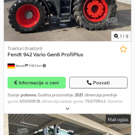
vučna kuka D1556LE Cjdpsy Hybzefx Angjrf
1
/
9
Traktori (traktori)
Fendt
942 Vario Gen6 ProfiPlus
Kassel
1.183 km
Informacije o ceni
Pozvati
Stanje:
polovno
, Godina proizvodnje:
2021
, dimenzija prednje
gume:
650/60R38
, dimenzija zadnje gume:
750/70R44
, Oprema:
kompresovani vazdušni kočioni sistem
, Frižider, kamera na
poklopcu, Vario-terminal 10,4", Varioguide RTK Novatel, Contour /
Mali oglas
Assistant paket za agronomiju, osnovni paket telemetrije, Smart
Connect, tegovi za točkove / 2x600 kg, infotainment paket /
Codpfjr Hnt Rex Angjrf