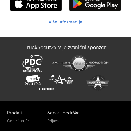
Fendt Tigo 60 Mr Profi
Više informacija
Fendt Twister 13010 T
Fendt Twister 8608 Dn
TruckScout24.rs je zvanični sponzor:
Mercedes-Benz Vario
Volvo Fh
Prodati
Servis i podrška
Cene i tarife
Prijava