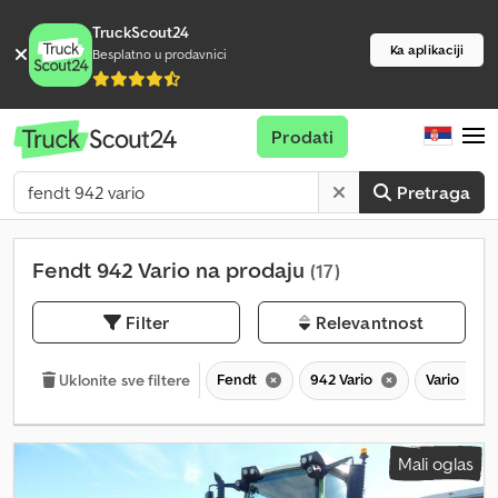
TruckScout24
Ka aplikaciji
Besplatno u prodavnici
Prodati
Pretraga
Fendt 942 Vario na prodaju
(17)
Filter
Relevantnost
Fendt
942 Vario
Vario
Uklonite sve filtere
Mali oglas