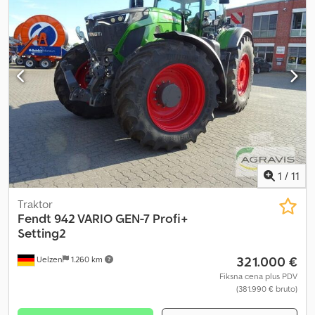
1
/
11
Traktor
Fendt
942 VARIO GEN-7 Profi+
Setting2
321.000 €
Uelzen
1.260 km
Fiksna cena plus PDV
(381.990 € bruto)