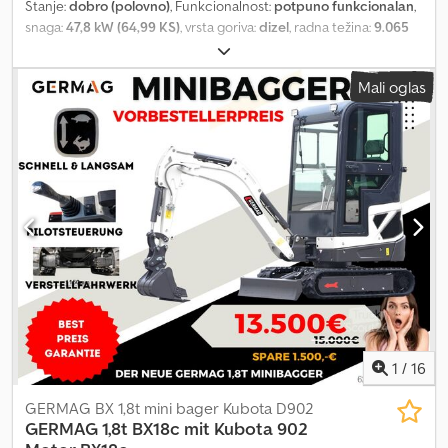
Stanje:
dobro (polovno)
, Funkcionalnost:
potpuno funkcionalan
,
snaga:
47,8 kW (64,99 KS)
, vrsta goriva:
dizel
, radna težina:
9.065
kg
, Godina proizvodnje:
2021
, radni sati:
1.814 h
, broj mašine/vozila:
610914
, 77.350,00 je bruto iznos, a ne neto iznos! Prodajemo:
Mali oglas
Kubota kompaktni bager KX 080-4 V alpha Radni sati: 1.814 Radna
težina: 9.065 kg Širina šasije: 2.200 mm Dubina kopanja: 4,60 m
Komforna kabina sa grejanjem i pripremom za radio Kubota dizel
motor: 47 kW / 65 KS Codpfx Ajzmxizscieha Dva proporcionalna
dodatna hidraulična kruga, kontrolisana preko džojstika Zaštita od
krađe sa elektronskim sistemom za blokiranje paljenja Automatska
promena brzine Kopač: 40 cm, 100 cm i kopač za humus: 160 cm i
ostalo. Bager se trenutno koristi na gradilištu i može se pregledati
uz prethodni dogovor.
1
/
16
GERMAG BX 1,8t mini bager Kubota D902
GERMAG 1,8t BX18c mit Kubota 902