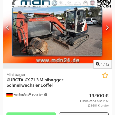
1
/
12
Mini bager
KUBOTA
KX 71-3 Minibagger
Schnellwechsler Löffel
19.900 €
Weißenfels
1.048 km
Fiksna cena plus PDV
(23.681 € bruto)