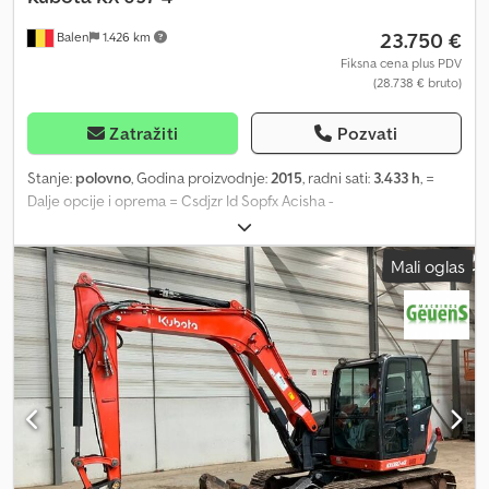
23.750 €
Balen
1.426 km
Fiksna cena plus PDV
(28.738 € bruto)
Zatražiti
Pozvati
Stanje:
polovno
, Godina proizvodnje:
2015
, radni sati:
3.433 h
, =
Dalje opcije i oprema = Csdjzr Id Sopfx Acisha -
Automatska/hidraulična brza spojka - Planirska kašika -
Standardna iskopna kašika = Dodatne informacije = Namena:
Mali oglas
građevinarstvo Pogon: gusenice Prazna masa: 5.545 kg Za više
informacija kontaktirajte Geert Geuensa.