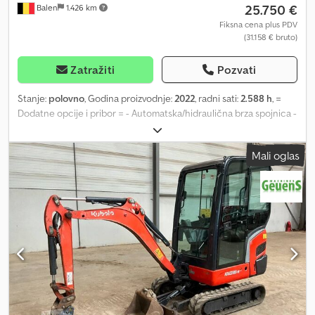
25.750 €
Balen
1.426 km
Fiksna cena plus PDV
(31.158 € bruto)
Zatražiti
Pozvati
Stanje:
polovno
, Godina proizvodnje:
2022
, radni sati:
2.588 h
, =
Dodatne opcije i pribor = - Automatska/hidraulična brza spojnica -
Ravnalica - Standardna kašika za kopanje = Dodatne informacije =
Pogonski sistem: gusenični Sopstvena težina: 3.900 kg Za
Mali oglas
dodatne informacije, obratite se Geertu Geuensu. Chodpfx
Aozrud Eeciea