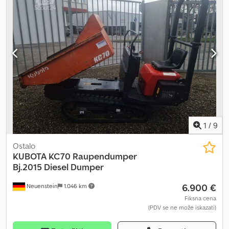
bager koji radi upravo ono što treba: * Radi – pouzdano i efikasno
ZAKAŽITE TERMIN ODMAH telefonom ili putem WhatsApp-a!
1
/
9
Ostalo
KUBOTA
KC70 Raupendumper
Bj.2015 Diesel Dumper
6.900 €
Neuenstein
1.046 km
Fiksna cena
(PDV se ne može iskazati)