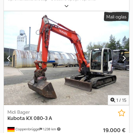
Automatska/hidraulična brza spojka - Hidraulika za čekić/škare -
Planirajuća kašika - Standardna kašika za kopanje = Dodatne
Mali oglas
informacije = Cedpfezruczox Acijha Prazna masa: 8.440 kg Za više
informacija obratite se Geertu Geuensu.
1
/
15
Midi Bager
Kubota
KX 080-3 A
19.000 €
Coppenbrügge
1.238 km