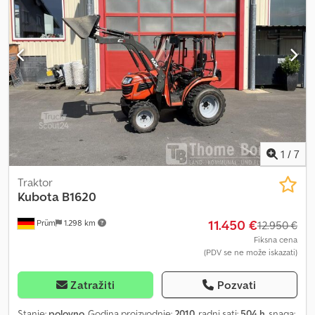
1
/
7
Traktor
Kubota
B1620
11.450 €
Prüm
1.298 km
12.950 €
Fiksna cena
(PDV se ne može iskazati)
Zatražiti
Pozvati
Stanje:
polovno
, Godina proizvodnje:
2010
, radni sati:
504 h
, snaga: