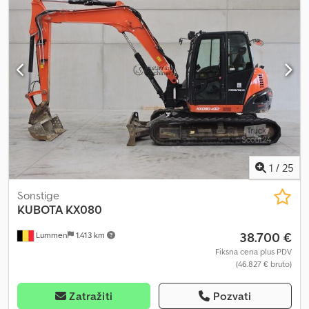
državnih institucija, kao i stečajnih upravnika. Slobodno nas
kontaktirajte ako imate mašine i opremu za koje želite da se neko
drugi brine o njihovoj prodaji, odnosno, o njihovoj valorizaciji.
Imamo dugogodišnje iskustvo, kao i veliku međunarodnu mrežu
klijenata. Naši klijenti ne treba da brinu ni o čemu prilikom
valorizacije svojih mašina i opreme.
1
/
25
Sonstige
KUBOTA
KX080
38.700 €
Lummen
1.413 km
Fiksna cena plus PDV
(46.827 € bruto)
Zatražiti
Pozvati