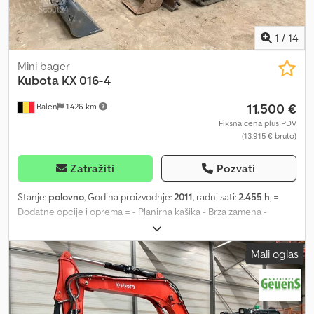
1
/
14
Mini bager
Kubota
KX 016-4
11.500 €
Balen
1.426 km
Fiksna cena plus PDV
(13.915 € bruto)
Zatražiti
Pozvati
Stanje:
polovno
, Godina proizvodnje:
2011
, radni sati:
2.455 h
, =
Dodatne opcije i oprema = - Planirna kašika - Brza zamena -
Standardna dubinska kašika = Napomene = podesivo podvozje =
Dodatne informacije = Cedpezrudlefx Acisha Pogon: guseničar
Mali oglas
Prazna masa: 1.615 kg Kontaktirajte Geert Geuens za više
informacija.