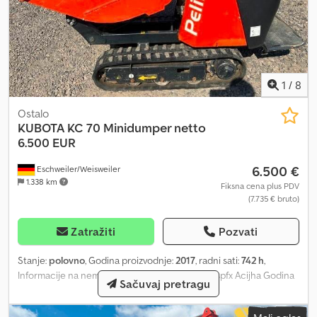
1
/
8
Ostalo
KUBOTA
KC 70 Minidumper netto
6.500 EUR
6.500 €
Eschweiler/Weisweiler
1.338 km
Fiksna cena plus PDV
(7.735 € bruto)
Zatražiti
Pozvati
Stanje:
polovno
, Godina proizvodnje:
2017
, radni sati:
742 h
,
Informacije na nemačkom jeziku Cedezq N Amspfx Acijha Godina
Sačuvaj pretragu
proizvodnje 2017, 742 radna sata, radna težina 580 kg, snaga
motora 7 kW, nosivost 500 kg, prednja kiperka, brzopotez, širina