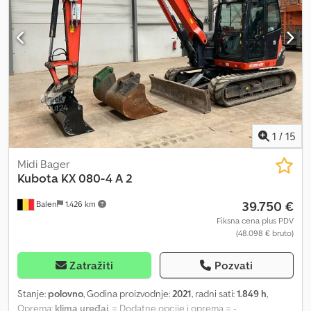
1
/
15
Midi Bager
Kubota
KX 080-4 A 2
39.750 €
Balen
1.426 km
Fiksna cena plus PDV
(48.098 € bruto)
Zatražiti
Pozvati
Stanje:
polovno
, Godina proizvodnje:
2021
, radni sati:
1.849 h
,
Oprema:
klima uređaj
, = Dodatne opcije i oprema = -