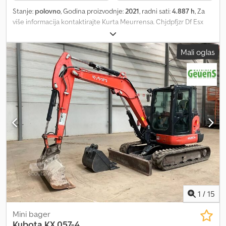
Stanje:
polovno
, Godina proizvodnje:
2021
, radni sati:
4.887 h
, Za
više informacija kontaktirajte Kurta Meurrensa. Chjdpfjzr Df Esx
Aciea
Mali oglas
1
/
15
Mini bager
Kubota
KX 057-4