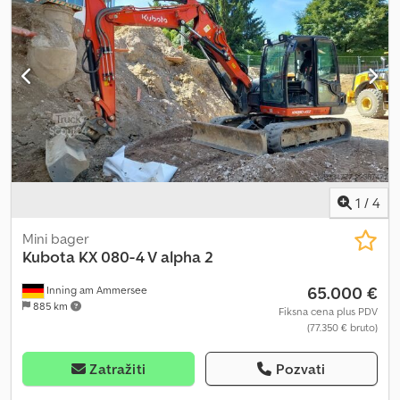
1
/
4
Mini bager
Kubota
KX 080-4 V alpha 2
65.000 €
Inning am Ammersee
885 km
Fiksna cena plus PDV
(77.350 € bruto)
Zatražiti
Pozvati