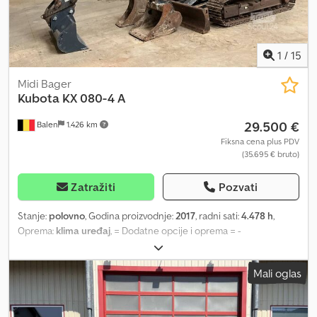
1
/
15
Midi Bager
Kubota
KX 080-4 A
29.500 €
Balen
1.426 km
Fiksna cena plus PDV
(35.695 € bruto)
Zatražiti
Pozvati
Stanje:
polovno
, Godina proizvodnje:
2017
, radni sati:
4.478 h
,
Oprema:
klima uređaj
, = Dodatne opcije i oprema = -
Automatska/hidraulična brza spojka - Hidraulika za čekić/škare -
Planirajuća kašika - Standardna uska kašika = Dodatne informacije
Mali oglas
= Chjdpezr Idfsfx Acioa Sopstvena masa: 8.315 kg Za više
informacija kontaktirajte Geert Geuens.