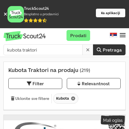
TruckScout24
Ka aplikaciji
Besplatno u prodavnici
Prodati
Pretraga
Kubota Traktori na prodaju
(219)
Filter
Relevantnost
Kubota
Uklonite sve filtere
Mali oglas