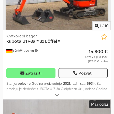
neto + 19% PDV = 46.398,- €
1
/
10
Kratkorepi bager
Kubota
U17-3a * 3x Löffel *
14.800 €
Fürth
1.120 km
EXW VB plus PDV
(17.612 € bruto)
Zatražiti
Pozvati
Stanje:
polovno
, Godina proizvodnje:
2021
, radni sati:
593 h
, Za
prodaju je sledeće: KUBOTA U17-3α Csdpfxezn Uruj Acisha Godina
proizvodnje: 2021 593 radnih sati Mini bager, težine 1,7 tona.
Grabilica za iskop 90 cm, kašika 60 cm + 45 cm. Podesivo postolje
Mali oglas
99 cm – 124 cm, dodatna hidraulika. Helmut Jakob Pfeifer
Verwertungen prodaje mašine i opremu u ime preduzeća, banaka,