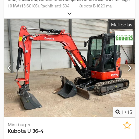
10 kW (13,60 KS)
, Radnih sati: 504_____Kubota B 1620 mali
traktorGodina proizvodnje: 2010Prva registracija: 2020Radnih sati:
504Motor: 719 ccm, 10 kWMenjač: 6 napred/2 nazad, 19
Mali oglas
km/hKardan 540/1000 Zadnja hidraulika, moguća 2 DVKabina sa
rotacionim upozoravajućim svetlomPrednji utovarivač sa
kašikomProdaja prema § 25a UStG oporezivanje razlikeSkladišna
lokacija: nema podataka Cedpfx Acjzfu Absijha
1
/
15
Mini bager
Kubota
U 36-4