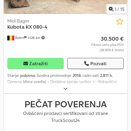
Jan-Marcu Schwickertu.
1
/
15
Midi Bager
Kubota
KX 080-4
30.500 €
Balen
1.426 km
Fiksna cena plus PDV
(36.905 € bruto)
Zatražiti
Pozvati
Stanje:
polovno
, Godina proizvodnje:
2016
, radni sati:
2.811 h
,
Oprema:
klima uređaj
, = Dodatne opcije i pribor = - Hidraulični
sistem za čekić/makaze - Ravnajuća lopata - Sistem za brzu
zamenu - Standardna duboka lopata = Dodatne informacije =
Sopstvena težina: 8.270 kg Chjdezrr Rcopfx Acisa Za više
PEČAT POVERENJA
informacija, obratite se Gertu Geuensu.
Ovlašćeni prodavci sertifikovani od strane
TruckScout24