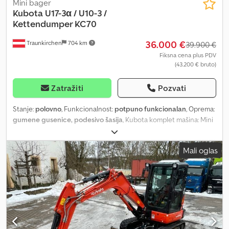
Mini bager
Kubota
U17-3α / U10-3 /
Kettendumper KC70
36.000 €
Traunkirchen
704 km
39.900 €
Fiksna cena plus PDV
(43.200 € bruto)
Zatražiti
Pozvati
Stanje:
polovno
, Funkcionalnost:
potpuno funkcionalan
, Oprema:
gumene gusenice, podesivo šasija
, Kubota komplet mašina: Mini
bager U17-3a, U10-3 i guseničar KC70 – Odličan stanje! Opis Na
prodaju je savršeno usklađen paket mašina brenda Kubota,
Mali oglas
idealan za pejzažnu arhitekturu, baštovanstvo ili privatne
građevinske projekte. Sve mašine su u tehnički ispravnom i veoma
očuvanom stanju sa malim brojem radnih sati. 1. Kubota mini bager
U17-3a (kratki zadnji kraj) · Godina proizvodnje: 2021. · Radni sati:
oko 360 h · Težina: oko 1.800 kg · Istaknuto: podesivo šasijsko
postolje (990 – 1.240 mm), snažan trocilindarski dizel motor, kratki
zadnji kraj pogodan za rad u skučenim prostorima. · Oprema: -
Powertilt sa brzim izmenjivačem - Kofe za nivelisanje