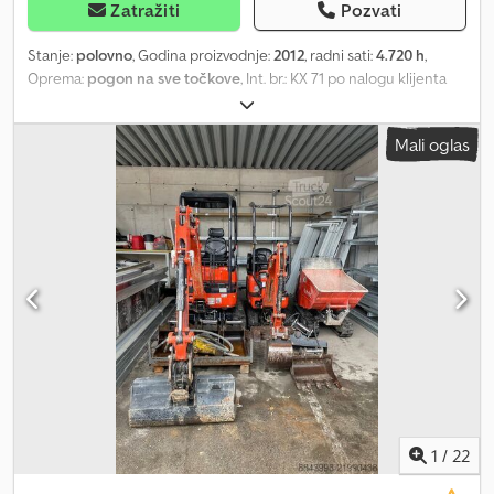
Zatražiti
Pozvati
Stanje:
polovno
, Godina proizvodnje:
2012
, radni sati:
4.720 h
,
Oprema:
pogon na sve točkove
, Int. br.: KX 71 po nalogu klijenta
dobro održavan Kubota KX 71-3 * Mini bager * Kubota KX 71-3 *
Godina proizvodnje 2012 * Oko 4720 radnih sati * Brzi sistem za
Mali oglas
zamenu priključaka Chsdpszr Awmofx Acioa * Hidraulični uređaj
za čišćenje kanala * 2 kašike za kopanje Mogućnost zamene
Finansiranje od 3,99% Greške i prethodna prodaja su moguće!
Podaci u ovom oglasu su samo opis i ne predstavljaju
zagarantovane karakteristike. Prodavac ne snosi odgovornost za
greške u pisanju i prenosu podataka. Navedena oprema se mora
proveriti odvojeno. Svi podaci u oglasima su neobavezujući!
Dostava na celoj teritoriji države na zahtev Radno vreme: Od
ponedeljka do četvrtka od 9:00 do 17:00 Petak od 9:00 do 14:00 i
po dogovoru!!!
1
/
22