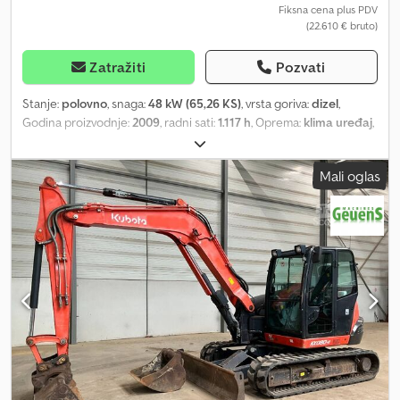
Fiksna cena plus PDV
(22.610 € bruto)
Zatražiti
Pozvati
Stanje:
polovno
, snaga:
48 kW (65,26 KS)
, vrsta goriva:
dizel
,
Godina proizvodnje:
2009
, radni sati:
1.117 h
, Oprema:
klima uređaj
,
= Dodatne opcije i pribor = - Grabača za iskop - Gumene
gusenice - Hidraulika za čekić/makaze - Podesiva hidraulična ruka
Mali oglas
Cedpjzp Dnhefx Acioha = Napomene = GOVORIM RUSKI – Jurij,
mobilni: Mini bager. ROPS kabina sa klimom, radio. Monoblok ruka
sa mogućnošću bočnog okretanja, ruka grablje 2.100 mm,
dodatna hidraulika za čekić i makaze. Hidraulični brzi sistem za
zamenu Lehnhoff HS08, hidraulična grabača za iskop sa
mogućnošću okretanja 1.500 mm. Potporni i ravnaljki štit 2.200
mm, gumene gusenice 450 mm. Električna pumpa za točenje
goriva. Radna svetla. U skladu sa CE i EPA standardima. 4-
cilindrični Kubota dizel motor, 47,8 kW - 65 KS. Radna težina oko
8.195 kg. Prema izjavi prethodnog vlasnika, približno 8.000 radnih
sati. = Dodatne informacije = Sopstvena težina: 8.195 kg Marka
motora: Kubota CE oznaka: da Za dodatne informacije obratite se