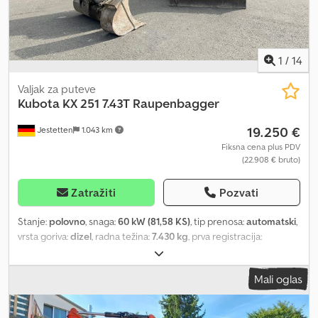
1
/
14
Valjak za puteve
Kubota
KX 251 7.43T Raupenbagger
19.250 €
Jestetten
1.043 km
Fiksna cena plus PDV
(22.908 € bruto)
Zatražiti
Pozvati
Stanje:
polovno
, snaga:
60 kW (81,58 KS)
, tip prenosa:
automatski
,
vrsta goriva:
dizel
, radna težina:
7.430 kg
, prva registracija:
06/2005
, ukupna širina:
25.500 mm
,
Mali oglas