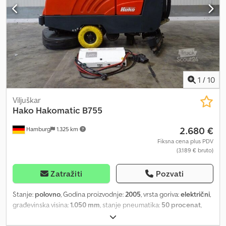
pozadi Kabina sa dobrim pregledom Kontrolni monitor / displej
Dizel motor Izvedba sa brzinom do 40 km/h Priprema za zimske
usluge Rotirajuća svetlosna signalizacija
1
/
10
Viljuškar
Hako
Hakomatic B755
2.680 €
Hamburg
1.325 km
Fiksna cena plus PDV
(3.189 € bruto)
Zatražiti
Pozvati
Stanje:
polovno
, Godina proizvodnje:
2005
, vrsta goriva:
električni
,
građevinska visina:
1.050 mm
, stanje pneumatika:
50 procenat
,
dimenzija prednje gume:
3.00-4
, prazna masa vozila:
172 kg
,