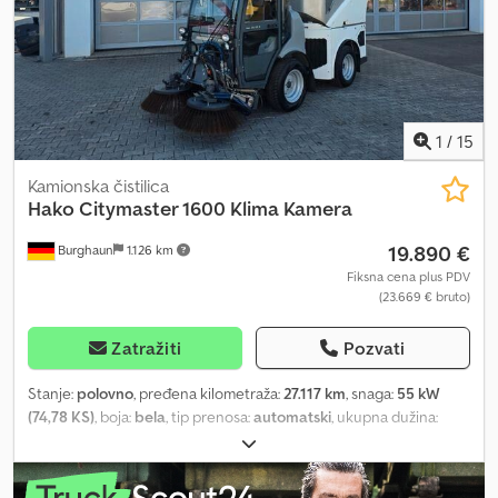
1
/
15
Kamionska čistilica
Hako
Citymaster 1600 Klima Kamera
19.890 €
Burghaun
1.126 km
Fiksna cena plus PDV
(23.669 € bruto)
Zatražiti
Pozvati
Stanje:
polovno
, pređena kilometraža:
27.117 km
, snaga:
55 kW
(74,78 KS)
, boja:
bela
, tip prenosa:
automatski
, ukupna dužina:
40.150 mm
, ukupna visina:
12.560 mm
, Godina proizvodnje:
2015
,
Oprema:
klima uređaj, servo upravljač
, Za sve informacije u vezi
sa vozilom, kontaktirajte gospodina Zajdela (na telefonu: ...). Hako