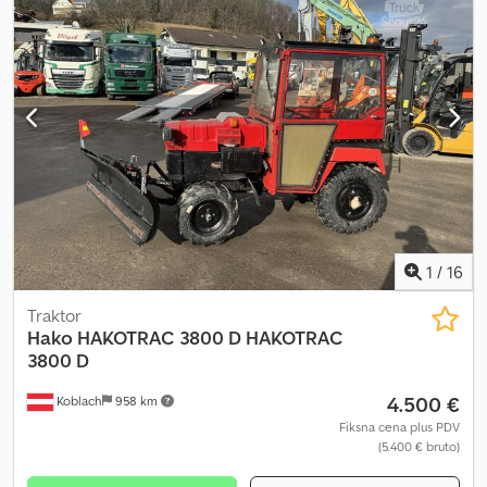
1
/
16
Traktor
Hako HAKOTRAC 3800 D
HAKOTRAC
3800 D
4.500 €
Koblach
958 km
Fiksna cena plus PDV
(5.400 € bruto)