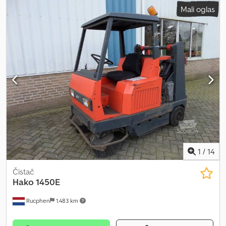
ukupna dužina:
1.530 mm
, boja:
ostalo
, Opis posebne opreme:
Mali oglas
Radna širina: 750 mm. Dsdpfjzmax Rox Aamskr
1
/
14
Čistač
Hako
1450E
Rucphen
1.483 km