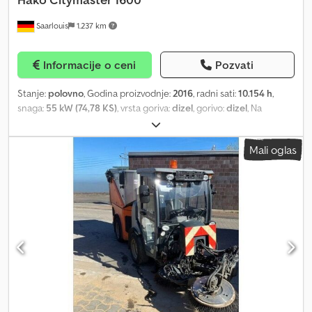
Husky 500V FS, sa oslonacima (kao nov/koristio se 2 puta za
Saarlouis
1.237 km
testiranje) Rezervoar za otpad od nerđajućeg čelika
Međuosovinsko rastojanje 1.600 mm Širina kolotraga 1.055 mm
Rezervoar za čistu vodu 180 litara Sopstvena težina oko 1.950 kg
Informacije o ceni
Pozvati
Dozvoljena ukupna težina 3.500 kg Dužina: 4.510 mm / Širina: 1.210
mm / Visina: 1.970 mm Brzina vožnje 0-40 km/h Radna brzina 0-24
Stanje:
polovno
, Godina proizvodnje:
2016
, radni sati:
10.154 h
,
km/h Paket za smanjenje buke Radni broj obrtaja, biranje 1.600 -
snaga:
55 kW (74,78 KS)
, vrsta goriva:
dizel
, gorivo:
dizel
, Na
2.400 obrtaja u minuti (ECO/Standard/MAX) Motor: 4-cilindrični
prodaju je Hako Citymaster 1600 mašina za čišćenje ulica sa 10.154
Hatz industrijski dizel motor, hlađen vodom Niska emisija štetnih
radnih sati. Tehnički podaci: Dkedozlgwwepfx Aamor Proizvođač:
gasova Euro 5 Rezervoar za gorivo oko 60 litara Hidrostatni pogon
Mali oglas
Hako Model: Citymaster 1600 Motor: Dizel Snaga: 55 kW / 75 KS
na sva četiri točka Hidraulični sistem sa dva kruga: Krug 1 (prednji)
Zapremina motora: 1.968 cm³ Radna težina: oko 3.500 kg Serijski
0–50/0–70 l/min, 225 bara; Krug 2 (zadnji) 0–20/25/30 l/min, 195 bara
broj: 149102603652 Boja: Narandžasta Gume: Pneumatske gume
Hidraulična radna kočnica, aktivirana pedalom Kabina sa vazdušno
Oprema / Istaknute karakteristike: Kompaktna mašina za čišćenje,
oslonjenim sedištem vozača Klimatizacija / grejanje Sistem za
težine ispod 7,5 t Prednji rotirajući četka / Sistem sa 2 četke
prečišćavanje vode Priključak za hidrant Sistem doziranja
Usisni/čistionički kontejner na zadnjoj strani Kabina sa dobrim
Dozvoljena ukupna težina: 3500 kg Sopstvena težina: 1950 kg
pregledom Grejanje / Komfortna kabina Dizel motor Izvedba sa
Posipač se pokreće i upravlja pomoću hidraulike mašine. Dodatne
brzinom 40 km/h Priprema za zimsku službu Rotirajuća svetlosna
mogućnosti upotrebe putem dodatnih priključaka od HAKO, kao
signalizacija = Dodatne informacije = Zapremina motora: 1.968 cm³
što su metla za čišćenje, snežni plug i kosilica za travu (nisu
Maksimalna brzina: 40 km/h
uključeni u cenu). Greške, promene i mogućnost prodaje pre su
rezervisani. Prodajemo isključivo u skladu sa našim Opštim