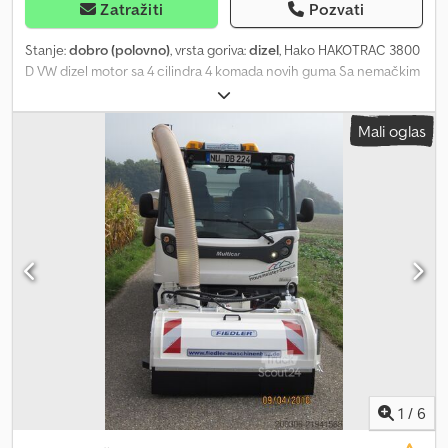
Zatražiti
Pozvati
Stanje:
dobro (polovno)
, vrsta goriva:
dizel
, Hako HAKOTRAC 3800
D VW dizel motor sa 4 cilindra 4 komada novih guma Sa nemačkim
saobraćajnim dokumentima Dodpfx Aoyifr Tjamokr Radno vreme:
pon–pet 07:30-12:00, 13:00-18:00, subota 07:30-17:00
Mali oglas
Tel/Whatsapp/Viber: +43 664 861 15 29 Alexandar Ilic
1
/
6