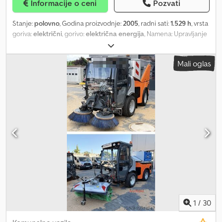
Informacije o ceni
Pozvati
Stanje:
polovno
, Godina proizvodnje:
2005
, radni sati:
1.529 h
, vrsta
goriva:
električni
, gorivo:
električna energija
, Namena: Upravljanje
terenom Pogon: Točkovi Upravljanje: Blokada volana Dksdpfx
Asxznk Roamer Za više informacija kontaktirajte J.A.J. Jansena.
Mali oglas
1
/
30