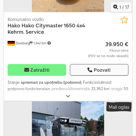
rezervisane!
1
/
17
Komunalno vozilo
Hako
Hako Citymaster 1650 4x4
Kehrm. Service
39.950 €
Duisburg
1.342 km
Fiksna cena
(PDV se ne može iskazati)
Zatražiti
Pozvati
Stanje:
spreman za upotrebu (polovno)
, Funkcionalnost:
potpuno funkcionalan
, pređena kilometraža:
32.362 km
, snaga:
55
kW (74,78 KS)
, prva registracija:
11/2020
, ukupna težina:
3.500 kg
,
vrsta goriva:
dizel
, boja:
narandžasta
, konfiguracija osovina:
4x4
,
Mali oglas
maksimalna nosivost:
1.550 kg
, prazna masa vozila:
1.990 kg
,
sledeća inspekcija (TÜV):
11/2026
, gorivo:
dizel
, kabina vozača:
ostalo
, tip prenosa:
hidrostat
, emisioni razred:
Euro 5
, zapremina
tovarnog prostora:
1,3 m³
, radni sati:
4.028 h
, broj sedišta:
1
, broj
prethodnih vlasnika:
1
, broj mašine/vozila:
WB843-2
, Oprema: