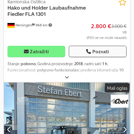
Kamionska čistilica
Hako und Holder
Laubaufnahme
Fiedler FLA 1301
2.800 €
Nersingen
968 km
3.000 €
VB
(PDV se ne može iskazati)
Zatražiti
Pozvati
Stanje:
polovno
, Godina proizvodnje:
2018
, radni sati:
1 h
,
Funkcionalnost:
potpuno funkcionalan
, pređena kilometraža:
10
km
, prva registracija:
05/2018
, Fiedler FLA 1301 uređaj za
sakupljanje lišća. Prednji priključak, pogodan za Multicar Furmo,
Mali oglas
Holder, Hako - Radna širina 130 cm - Sa hidrauličnim bočnim
pomeranjem 400 mm udesno - Uključuje osovinu sa zupcima za
sakupljanje lišća na putevima od tucanika i osovinu sa
poliuretanom za upotrebu na čvrstim podlogama - Specijalno
belo farbanje (RAL 9010) Dodpfx Aoy Sxmaeamjkr - Godina
proizvodnje 2018 - Stanje: Klasa 1 (praktično kao novo)