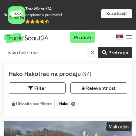
TruckScout24
Ka aplikaciji
Besplatno u prodavnici
Prodati
Pretraga
Hako Hakotrac na prodaju
(44)
Filter
Relevantnost
Hako
Uklonite sve filtere
Mali oglas