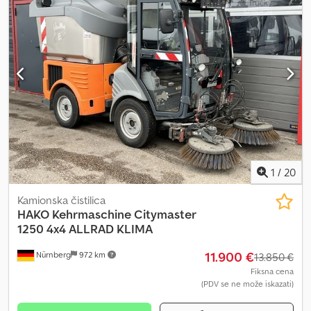
висина – 2000 mm * 4-цилиндрични дизел мотор * Мењач:
хидростатски * Све спецификације су без гаранције *
Грешке при штампању и могућност претходне продаје су
задржане * ЦЕНА НЕТО
1
/
20
Kamionska čistilica
HAKO
Kehrmaschine Citymaster
1250 4x4 ALLRAD KLIMA
11.900 €
Nürnberg
972 km
13.850 €
Fiksna cena
(PDV se ne može iskazati)