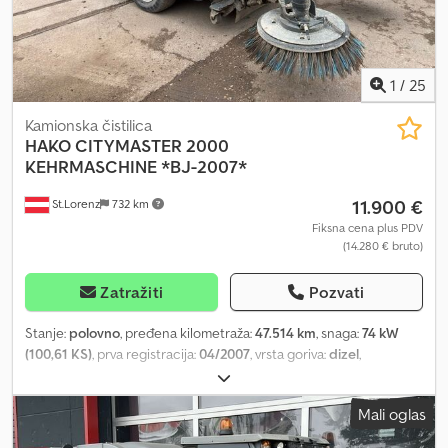
1
/
25
Kamionska čistilica
HAKO
CITYMASTER 2000
KEHRMASCHINE *BJ-2007*
11.900 €
St.Lorenz
732 km
Fiksna cena plus PDV
(14.280 € bruto)
Zatražiti
Pozvati
Stanje:
polovno
, pređena kilometraža:
47.514 km
, snaga:
74 kW
(100,61 KS)
, prva registracija:
04/2007
, vrsta goriva:
dizel
,
konfiguracija osovina:
2 osovine
, tip prenosa:
automatski
, * HAKO
CITYMASTER 200 /1411 – mašina za čišćenje ulica *
Mali oglas
Међуосовинско растојање – 1900 mm Djdpfx Aaozm Eliemskr *
Укупна дужина – 4550 mm * Укупна ширина – 1300 mm * Укупна