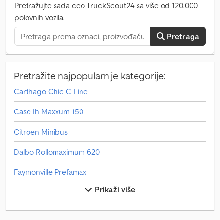
cm (D x Š x V) - Ukupne spoljne dimenzije: 503 x 229 x 268 cm (D x
Pretražujte sada ceo TruckScout24 sa više od 120.000
Š x V) - Kočnica: da - Pomoćni točak: da - Automatika sa komfor
polovnih vozila.
ručkom - 100 km/h: uključeno! - uključena vozna dokumentacija
Konstruktivne karakteristike: - Pod: ALUMINIJUMSKI pod - Bočne
Pretraga
strane/nadgradnja: eloksirani dvostruki aluminijum - Materijal
krova: puni poliester - Boja: crna - Sedlarska komora: da, veliki
prostor za sedlo - Oprema sedlarske komore: mreža za prtljag,
nosač za sedlo, ogledalo za šminkanje, držač za uzde,
Pretražite najpopularnije kategorije:
zaključavajuća vrata, držač vrata - Posude za hranu: ne,
Carthago Chic C-Line
opcionalno - Ogibljenje: Pullman 2 individualno vešanje točkova sa
spiralnim oprugama i amortizerima - Visina prečki u boksu: 106 do
Case Ih Maxxum 150
127 cm, podesivo - Razmak između prečki: 173 do 205 cm, podesivo
- Zadnja rampa materijal: nosivost do 1000 kg, guma sa
Citroen Minibus
protivkliznim prugama - Funkcija zadnje rampe: kombinacija
vratnih krila i zadnje rampe - Ispusna klapna: ne - Uređaj za
Dalbo Rollomaximum 620
zaustavljanje & kočnica: KNOTT - Priključak za osvetljenje: 13-
pinski - Homologacija: COC dokumenta, moguće registrovanje sa
Faymonville Prefamax
zelenim tablicama za sportske svrhe Standardna oprema: -
Pullman2 rama sa individualnim vešanjem točkova sa spiralnim
Prikaži više
Fiat Doblo
oprugama - uključeni amortizeri (100 km/h) - Aluminijumski pod -
Aluminijumske stranice - Mogućnost vezivanja spolja - Mogućnost
Fiat Doblo Cargo
vezivanja unutra - Desna vezna šipka od nerdjajućeg čelika,