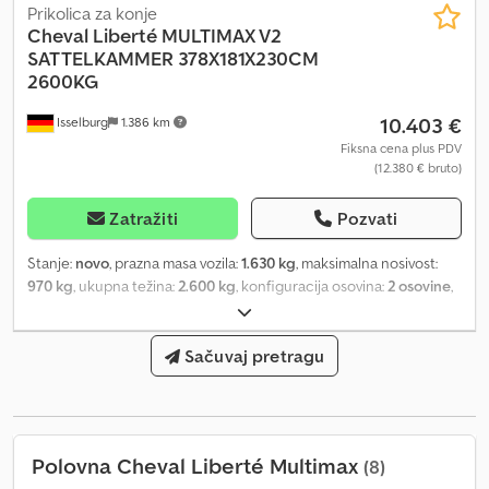
različitim bojama, aluminijumskim stranicama, aluminijumskim
Prikolica za konje
podom, ulaznim vratima, kombinovanim sistemom klape i vrata,
Cheval Liberté
MULTIMAX V2
Pullman2 ogibljenjem, dozvolom za 100 km/h, unutrašnjim svetlom,
SATTELKAMMER 378X181X230CM
automatskim potporni točkom, kliznim prozorom, rezervnim
2600KG
točkom, čvrstim ramom i V vučnom rudom. Cjdpfx Aierxu S Rskerf
10.403 €
Isselburg
1.386 km
Dodatna oprema za prikolicu za konje kao što su spoljne vezne
šine, kante za hranu, navlaka za vučnu rudu, zaštita od krađe i
Fiksna cena plus PDV
(12.380 € bruto)
neklizajuće prostirke takođe su dostupni. Nadogradnja je
zaštićena od prskanja vodom.
Zatražiti
Pozvati
Stanje:
novo
, prazna masa vozila:
1.630 kg
, maksimalna nosivost:
970 kg
, ukupna težina:
2.600 kg
, konfiguracija osovina:
2 osovine
,
dužina tovarnog prostora:
3.780 mm
, širina utovarnog prostora:
1.810 mm
, visina tovarnog prostora:
2.300 mm
, zapremina
tovarnog prostora:
15,7 m³
Sačuvaj pretragu
, boja:
crn
, građevinska visina:
2.680 mm
,
radna širina:
2.290 mm
, Hidraulika, automatski povratak, toplo
cinkovanje, * ODMAH DOSTUPNO * Tehnički podaci: - Tip: Novo
vozilo - Tehnički pregled: nov/2 godine - Dostupnost: ODMAH! -
Broj životinja: 2 - dozvoljena ukupna masa: 1.630 kg - Neto masa:
Polovna Cheval Liberté Multimax
(8)
970 kg - Nosivost: 1.630 kg - Unutrašnje dimenzije: 378 x 181 x 230