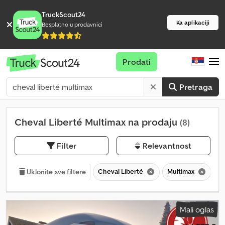
TruckScout24
Ka aplikaciji
Besplatno u prodavnici
Prodati
Pretraga
Cheval Liberté Multimax na prodaju
(8)
Filter
Relevantnost
Cheval Liberté
Multimax
Uklonite sve filtere
Mali oglas