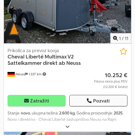
prema zadnjem delu Zadnja svetla: moderna svetla, ugrađena u
bočne stubove Bočna signalizacija: pozicijska svetla napred i
pozadi, gore Utičnica za svetla: 13-polna Dokumentacija vozila:
saobraćajna knjižica i COC dokumentacija Opis • Pullman2 šasija,
nezavisno vešanje točkova sa spiralnim oprugama • Uključuje
amortizere, pogodno za 100 km/h • Aluminijski pod - aluminijski
1
/
11
zidovi • Mogućnost vezivanja konja spolja i iznutra • Pregrade
Prikolica za prevoz konja
podeljene sa plastičnom zaštitom • Podesiva visina pregrada •
Cheval Liberté
Multimax V2
Podešavanje dubine pregrada • Panik otpuštanje napred • Visoka
Sattelkammer direkt ab Neuss
bočna vrata sa mogućnošću zaključavanja • Držači vrata na
ulaznim vratima • 2x bočni klizni prozori pozadi • Pojedinačni
10.252 €
Neuss
1.337 km
blatobrani, plastika (crni) • Guma zalepljena i zadihtovana na podu
Fiksna cena plus PDV
• Kuke za mrežu za seno • Bočna obloga levo i desno • Zaštita od
(12.200 € bruto)
udaraca na bočnim zidovima - otporni GFK materijal • Roletna od
platna kao mreža • Ručka za manevrisanje • Podizač - gasni
Zatražiti
Pozvati
amortizer na zadnjoj klapni • Stepenica na zadnjoj klapni • Treće
kočiono svetlo na zadnjoj klapni • Svetlosna instalacija sa rikverc
Stanje:
novo
, ukupna težina:
2.600 kg
, Godina proizvodnje:
2025
,
svetlom • 13-polna utičnica • Visoki sedlarski ormar unutra sa:
Novo i direktno - Cheval Liberté zastupništvo Neuss na Rajni
podesivim držačem sedla po visini, ogledalom, držačem uzde,
Neobavezan primer: Cena sa iskazanim PDV-om / garancija na
mrežom za prtljag, korpom za odlaganje Termini za kupovinu na
lageru Neuss Oprema modela: Novo, spremno za preuzimanje uz
licu mesta po dogovoru: 02131 595 4218 Jednostavna kupovina