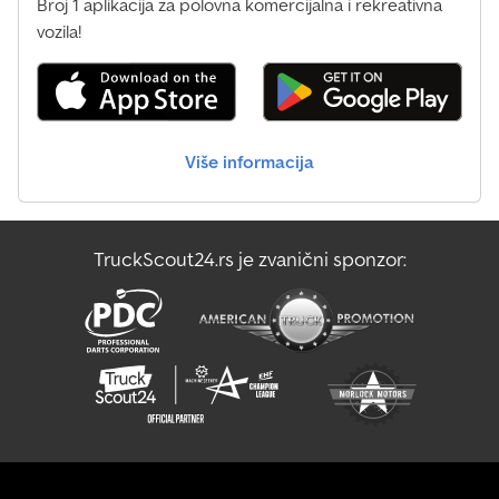
Broj 1 aplikacija za polovna komercijalna i rekreativna
Vlemmix - prodaja, servis, dostava širom Nemačke uz doplatu!
Man Le
vozila!
Anhänger Zentrum BAUMANN GmbH Dinxperloer Str. 389 46399
Bocholt - Zadržavamo pravo na greške, izmene i prethodnu
Mercedes Benz Minibus
prodaju - Crjdsu Hrthepfx Aikef
Opel Minibus
Više informacija
Renault Maxity
Renault Midlum 100
TruckScout24.rs je zvanični sponzor:
Temsa Minibus
Vw Caddy Maxi