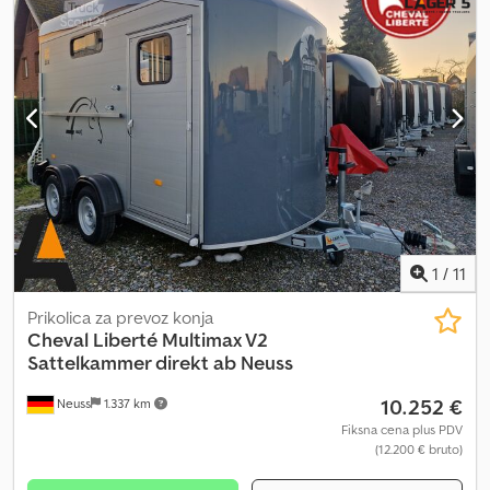
1
/
11
Prikolica za prevoz konja
Cheval Liberté
Multimax V2
Sattelkammer direkt ab Neuss
10.252 €
Neuss
1.337 km
Fiksna cena plus PDV
(12.200 € bruto)