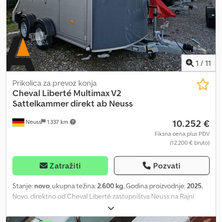
registracije. Sve informacije su neobavezujuće. Slike i opis su
udaraca - Rešetka za pastuva sa uklonjivom zaštitom od pogleda -
zaštićeni. 24/26 Multimax SK irongrey
Unutrašnje osvetljenje Trezor za sedlo - Poseban prostor za sedlo
- Veličina prostora za sedlo podesiva - Pomeračka pregrada -
Velika zaključavajuća ulazna vrata sa kliznim prozorom - Dva
nosača za sedlo sa podešavanjem visine - Dva nosača za uzde -
Rezervni točak montiran u prostoru za sedlo - Mreža za
1
/
11
dokumentaciju Šasija i okvir - Pullmann 2 ogibljenje - Ogibljenje sa
pojedinačnim točkovima i spiralnim oprugama - Nisko podvozje za
Prikolica za prevoz konja
nisko težište i optimalnu stabilnost na putu - Sa automatskom
Cheval Liberté
Multimax V2
funkcijom za vožnju unazad - Amortizeri za odobrenje brzine 100
Sattelkammer direkt ab Neuss
km/h - Kugla za vuču sa sigurnosnim indikatorom - Vareni i u
10.252 €
Neuss
1.337 km
potapanju vruće pocinkovani ram - V vučna ruda - Automatski
oslonac točka - Podloške sa držačem Utovarni prostor i pod - Pod
Fiksna cena plus PDV
(12.200 € bruto)
od aluminijumskih profila - Vulkanizirana guma zalepljena i
zaptivena na pod i zadnju rampu - Vulkanizirana guma debljine 8
mm Csdpfx Aiohqzmwskjrf Osvetljenje - Sa svetlom za vožnju
Zatražiti
Pozvati
unazad - Sa zadnjim svetlom za maglu - Sa obeležavajućim
svetlima - Sa trećim stop svetlom - 13-polni priključak
Stanje:
novo
, ukupna težina:
2.600 kg
, Godina proizvodnje:
2025
,
Dokumentacija - Uključena saobraćajna dozvola (deo 2) -
Novo, direktno od Cheval Liberté zastupništva Neuss na Rajni
Uključen COC dokument (EU sertifikat o usaglašenosti) - Nema
neobavezan primer: Cena sa iskazanim PDV-om / Garancija odmah
dodatnih neočekivanih troškova - Smanjenje nosivosti moguće uz
iz skladišta Neuss Crodpfsy Ub Eqox Aikef Oprema modela: novo,