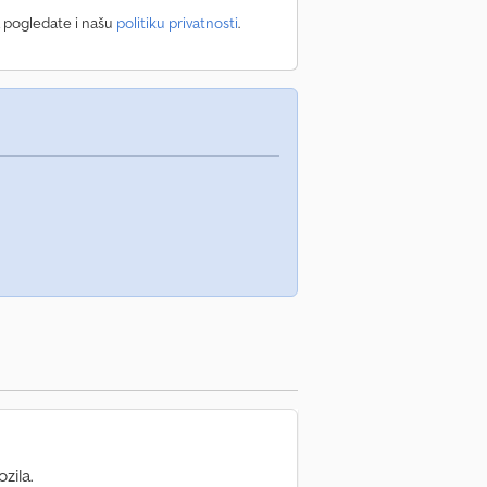
a pogledate i našu
politiku privatnosti
.
zila.