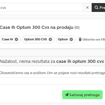
Pr
Case Ih Optum 300 Cvx na prodaju
(0)
Case IH
Optum 300 CVX
Optum
Uklonite sve fil
Nažalost, nema rezultata za
case ih optum 300 cvx
Obavestićemo vas e-poštom čim se pojave novi rezultati pretrag
Sačuvaj pretragu