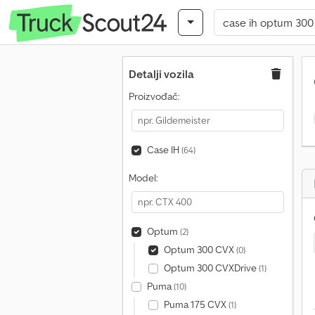
Detalji vozila
Proizvođač:
Case IH
(64)
Model:
Optum
(2)
Optum 300 CVX
(0)
Optum 300 CVXDrive
(1)
Puma
(10)
Puma 175 CVX
(1)