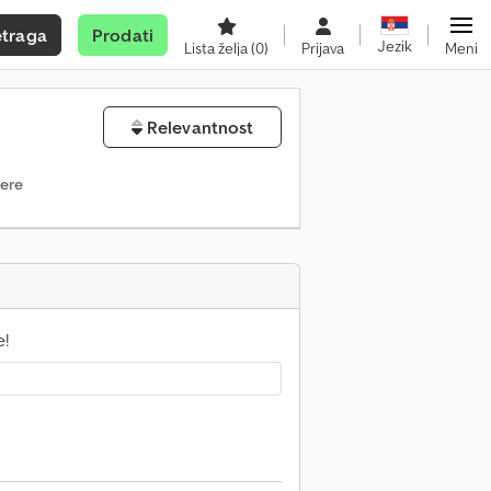
etraga
Prodati
Jezik
Lista želja
(0)
Prijava
Meni
Relevantnost
tere
e!