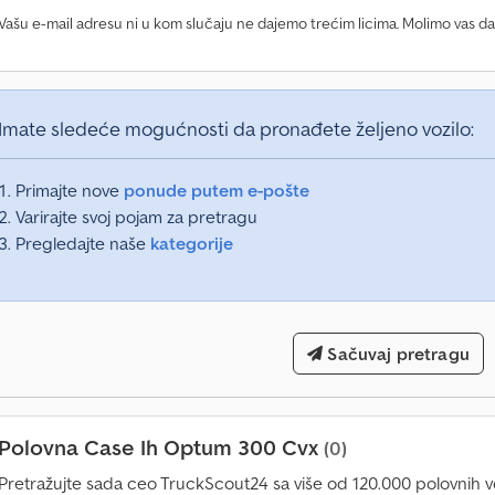
Vašu e-mail adresu ni u kom slučaju ne dajemo trećim licima. Molimo vas d
Imate sledeće mogućnosti da pronađete željeno vozilo:
Primajte nove
ponude putem e-pošte
Varirajte svoj pojam za pretragu
Pregledajte naše
kategorije
Sačuvaj pretragu
Polovna Case Ih Optum 300 Cvx
(0)
Pretražujte sada ceo TruckScout24 sa više od 120.000 polovnih vo