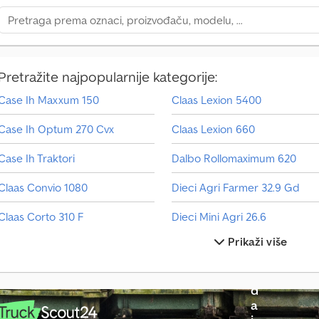
Pretražite najpopularnije kategorije:
Case Ih Maxxum 150
Claas Lexion 5400
V
Case Ih Optum 270 Cvx
Claas Lexion 660
o
z
Case Ih Traktori
Dalbo Rollomaximum 620
i
l
Claas Convio 1080
Dieci Agri Farmer 32.9 Gd
o
n
Claas Corto 310 F
Dieci Mini Agri 26.6
a
Prikaži više
p
Claas Jaguar 940
Fendt Rotana 180 V Xtra
r
o
Claas Jaguar 950
Jcb 220X Lc
d
Claas Jaguar 960
John Deere 6130R
a