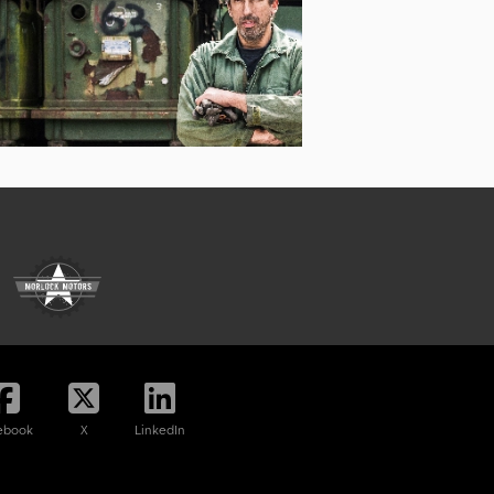
ebook
X
LinkedIn