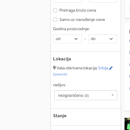
Pretraga bruto cena
Samo uz navođenje cene
Godina proizvodnje:
-
Lokacija
Vaša otkrivena lokacija:
Srbija
(izmeniti)
radijus:
neograničeno
(0)
Stanje