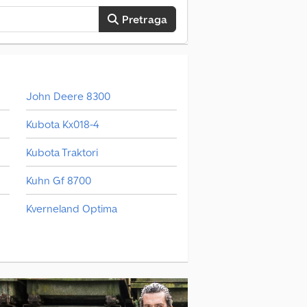
Pretraga
John Deere 8300
Kubota Kx018-4
Kubota Traktori
Kuhn Gf 8700
Kverneland Optima
Kverneland Optima V
Pöttinger Servo 45 M Nova