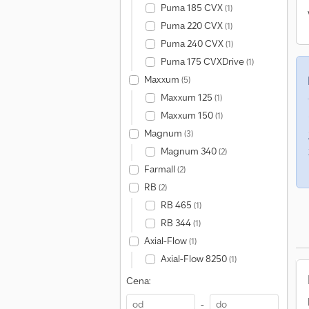
Puma 185 CVX
(1)
Puma 220 CVX
(1)
Puma 240 CVX
(1)
Puma 175 CVXDrive
(1)
Maxxum
(5)
Maxxum 125
(1)
Maxxum 150
(1)
Magnum
(3)
Magnum 340
(2)
Farmall
(2)
RB
(2)
RB 465
(1)
RB 344
(1)
Axial-Flow
(1)
Axial-Flow 8250
(1)
Cena:
-