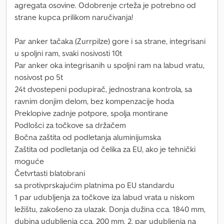
agregata osovine. Odobrenje crteža je potrebno od
strane kupca prilikom naručivanja!
Par anker tačaka (Zurrpilze) gore i sa strane, integrisani
u spoljni ram, svaki nosivosti 10t
Par anker oka integrisanih u spoljni ram na labud vratu,
nosivost po 5t
24t dvostepeni podupirač, jednostrana kontrola, sa
ravnim donjim delom, bez kompenzacije hoda
Preklopive zadnje potpore, spolja montirane
Podlošci za točkove sa držačem
Bočna zaštita od podletanja aluminijumska
Zaštita od podletanja od čelika za EU, ako je tehnički
moguće
Četvrtasti blatobrani
sa protivprskajućim platnima po EU standardu
1 par udubljenja za točkove iza labud vrata u niskom
ležištu, zakošeno za ulazak. Donja dužina cca. 1840 mm,
dubina udubljenja cca. 200 mm. 2. par udubljenja na