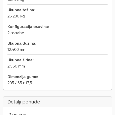
Ukupna težina:
26.200 kg
Konfiguracija osovina:
2 osovine
Ukupna dužina:
12.400 mm
Ukupna širina:
2.550 mm
Dimenzija gume:
205 / 65 r 17,5
Detalji ponude
ID oglasa: