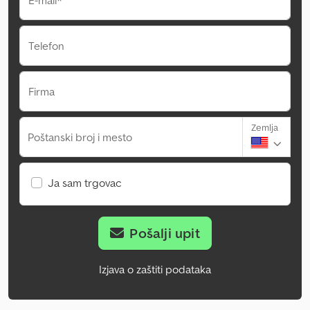
E-mail*
Telefon
Firma
Zemlja
Poštanski broj i mesto
Ja sam trgovac
Pošalji upit
Izjava o zaštiti podataka