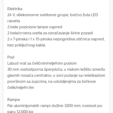
Elektrika
24 V, višekomorne svetlosne grupe, bočno žuta LED
rasveta
2 bele pozicione lampe napred
2 bela/crvena svetla za označavanje širine pozadi
2 x 7-pinska i 1 x 15-pinska nepogrešiva utičnica napred,
bez priključnog kabla
Pod
Labud vrat sa čeličnim/reljefnim podom
30 mm vodootporna šperploča, u niskom ležištu između
glavnih nosača centralno, u zoni putanje sa rešetkastom
površinom sa zupcima, na udubljenjima za točkove
čelik/reljefni lim
Rampe
Par aluminijumskih rampi dužine 3200 mm, nosivost po
paru 12.000 kg