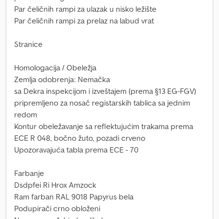
Par čeličnih rampi za ulazak u nisko ležište
Par čeličnih rampi za prelaz na labud vrat
Stranice
Homologacija / Obeležja
Zemlja odobrenja: Nemačka
sa Dekra inspekcijom i izveštajem (prema §13 EG-FGV)
pripremljeno za nosač registarskih tablica sa jednim
redom
Kontur obeležavanje sa reflektujućim trakama prema
ECE R 048, bočno žuto, pozadi crveno
Upozoravajuća tabla prema ECE - 70
Farbanje
Dsdpfei Ri Hrox Amzock
Ram farban RAL 9018 Papyrus bela
Podupirači crno obloženi