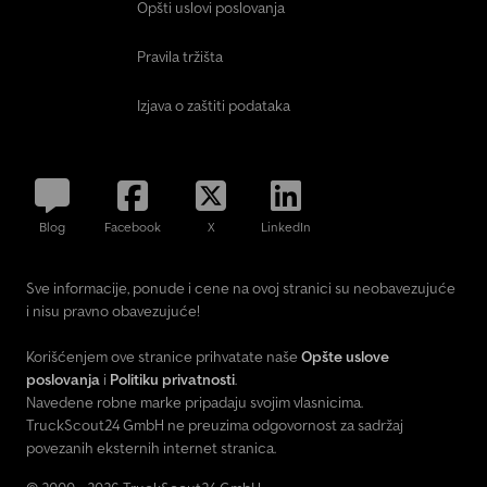
Opšti uslovi poslovanja
Pravila tržišta
Izjava o zaštiti podataka
Blog
Facebook
X
LinkedIn
Sve informacije, ponude i cene na ovoj stranici su neobavezujuće
i nisu pravno obavezujuće!
Korišćenjem ove stranice prihvatate naše
Opšte uslove
poslovanja
i
Politiku privatnosti
.
Navedene robne marke pripadaju svojim vlasnicima.
TruckScout24 GmbH ne preuzima odgovornost za sadržaj
povezanih eksternih internet stranica.