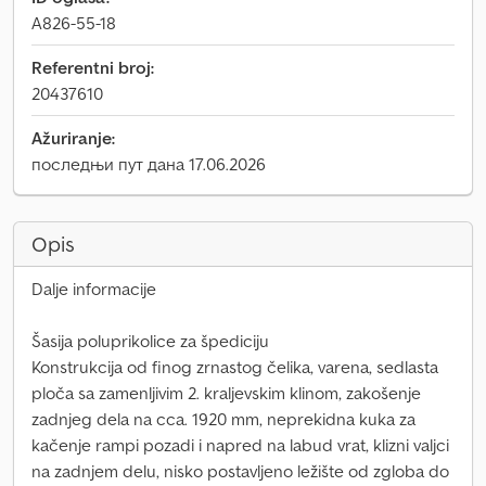
A826-55-18
Referentni broj:
20437610
Ažuriranje:
последњи пут дана 17.06.2026
Opis
Dalje informacije
Šasija poluprikolice za špediciju
Konstrukcija od finog zrnastog čelika, varena, sedlasta
ploča sa zamenljivim 2. kraljevskim klinom, zakošenje
zadnjeg dela na cca. 1920 mm, neprekidna kuka za
kačenje rampi pozadi i napred na labud vrat, klizni valjci
na zadnjem delu, nisko postavljeno ležište od zgloba do