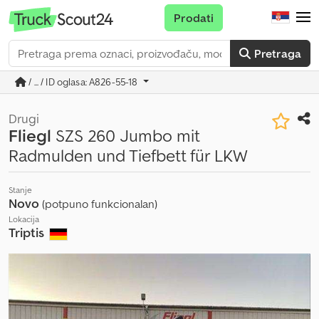
Prodati
Pretraga
/ ... / ID oglasa: A826-55-18
Drugi
Fliegl
SZS 260 Jumbo mit
Radmulden und Tiefbett für LKW
Stanje
Novo
(potpuno funkcionalan)
Lokacija
Triptis