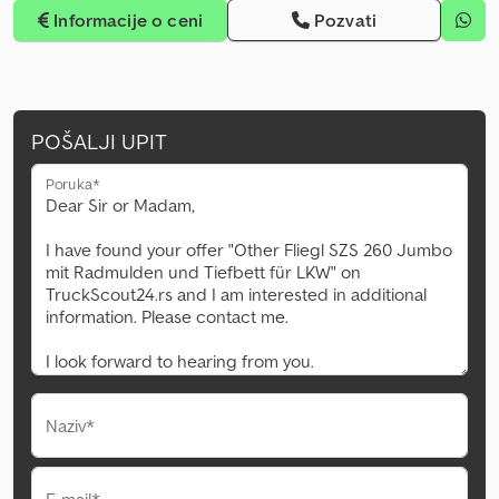
Informacije o ceni
Pozvati
POŠALJI UPIT
Poruka*
Naziv*