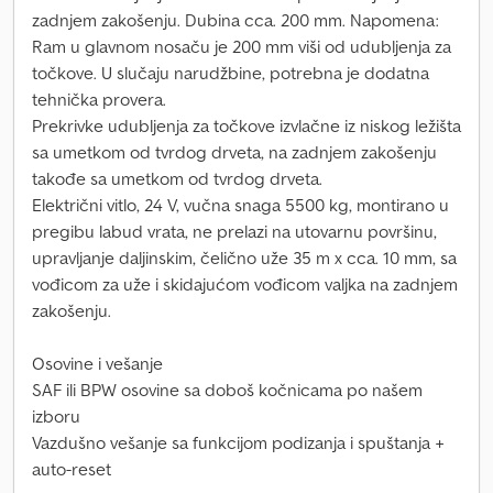
zadnjem zakošenju. Dubina cca. 200 mm. Napomena:
Ram u glavnom nosaču je 200 mm viši od udubljenja za
točkove. U slučaju narudžbine, potrebna je dodatna
tehnička provera.
Prekrivke udubljenja za točkove izvlačne iz niskog ležišta
sa umetkom od tvrdog drveta, na zadnjem zakošenju
takođe sa umetkom od tvrdog drveta.
Električni vitlo, 24 V, vučna snaga 5500 kg, montirano u
pregibu labud vrata, ne prelazi na utovarnu površinu,
upravljanje daljinskim, čelično uže 35 m x cca. 10 mm, sa
vođicom za uže i skidajućom vođicom valjka na zadnjem
zakošenju.
Osovine i vešanje
SAF ili BPW osovine sa doboš kočnicama po našem
izboru
Vazdušno vešanje sa funkcijom podizanja i spuštanja +
auto-reset