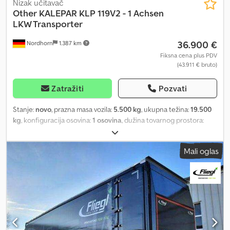
Nizak učitavač
Other
KALEPAR KLP 119V2 - 1 Achsen
LKW Transporter
36.900 €
Nordhorn
1.387 km
Fiksna cena plus PDV
(43.911 € bruto)
Zatražiti
Pozvati
Stanje:
novo
, prazna masa vozila:
5.500 kg
, ukupna težina:
19.500
kg
, konfiguracija osovina:
1 osovina
, dužina tovarnog prostora:
11.800 mm
, širina utovarnog prostora:
2.550 mm
, visina tovarnog
prostora:
1.100 mm
, suspencija:
vazduh
, dimenzija gume:
215 75
Mali oglas
17,5
, Oprema:
dizalica
, *KALEPAR TRAILER - KLP 119V2
TRANSPORTER ZA KAMIONE* - 1x 9 tona SAF ili BPW osovina -
100% pocinkovan / 100% galvanizovan - Dozvoljena ukupna masa:
- Sopstvena težina: cca 5500kg - Wabco 2S-2M EBS kočioni
sistem - Aspöck 24V elektroinstalacija prema EU standardima -
Vazdušno ogibljenje - Hidraulična sajla vitla Hammerwinch 8t sa
daljinskim upravljačem (Teleradio) - Hidraulično zadnje izvlačenje
pune širine 2550mm i dužine 1500mm - Dužina: 11800mm - Dužina