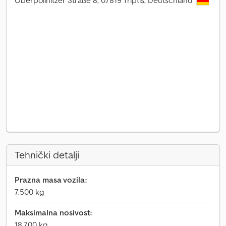
Oberpöllnitzer Straße 8, 07819 Triptis, Deutschland
Tehnički detalji
Prazna masa vozila:
7.500 kg
Maksimalna nosivost:
18.700 kg