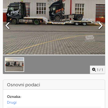
1
/
1
Osnovni podaci
Oznaka:
Drugi