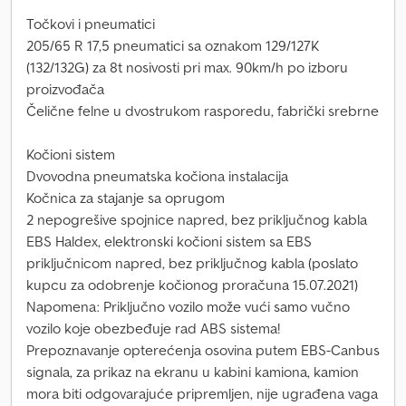
Točkovi i pneumatici
205/65 R 17,5 pneumatici sa oznakom 129/127K
(132/132G) za 8t nosivosti pri max. 90km/h po izboru
proizvođača
Čelične felne u dvostrukom rasporedu, fabrički srebrne
Kočioni sistem
Dvovodna pneumatska kočiona instalacija
Kočnica za stajanje sa oprugom
2 nepogrešive spojnice napred, bez priključnog kabla
EBS Haldex, elektronski kočioni sistem sa EBS
priključnicom napred, bez priključnog kabla (poslato
kupcu za odobrenje kočionog proračuna 15.07.2021)
Napomena: Priključno vozilo može vući samo vučno
vozilo koje obezbeđuje rad ABS sistema!
Prepoznavanje opterećenja osovina putem EBS-Canbus
signala, za prikaz na ekranu u kabini kamiona, kamion
mora biti odgovarajuće pripremljen, nije ugrađena vaga