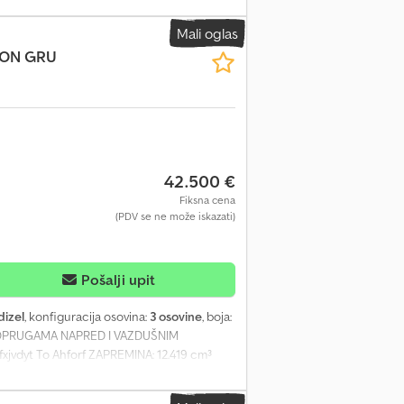
Mali oglas
CON GRU
42.500 €
Fiksna cena
(PDV se ne može iskazati)
Pošalji upit
dizel
, konfiguracija osovina:
3 osovine
, boja:
A OPRUGAMA NAPRED I VAZDUŠNIM
vdyt To Ahforf ZAPREMINA: 12.419 cm³
VINE: 3 6x2 MEĐUOSOVINSKO RASTOJANJE:
ZILO + PRIKOLICA: 44.000 kg max. TIP