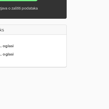
zjava o zaštiti podataka
ks
.. oglasi
.. oglasi