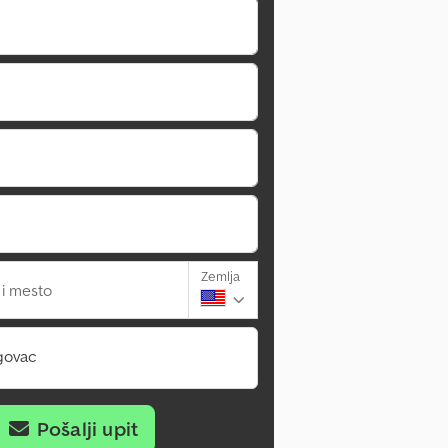
Zemlja
 i mesto
govac
Pošalji upit