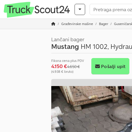
Građevinske mašine
Bager
Guseničars
Lančani bager
Mustang
HM 1002, Hydra
Fiksna cena plus PDV
4.150 €
Pošalji upit
4.650 €
(4.938 € bruto)