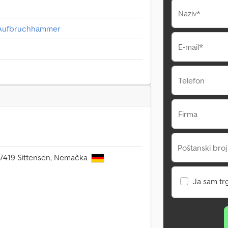
Naziv*
 Aufbruchhammer
E-mail*
Telefon
Firma
Poštanski broj
 27419 Sittensen, Nemačka
Ja sam tr