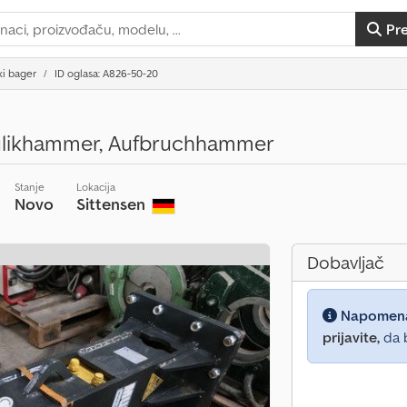
Pr
ki bager
ID oglasa: A826-50-20
ulikhammer, Aufbruchhammer
Stanje
Lokacija
Novo
Sittensen
Dobavljač
Napomen
prijavite,
da b