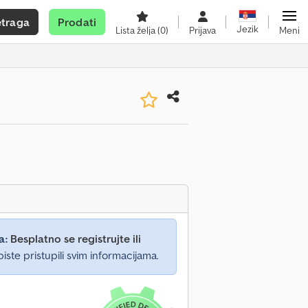
etraga
Prodati
Jezik
Lista želja
(0)
Prijava
Meni
a:
Besplatno se registrujte ili
iste pristupili svim informacijama.