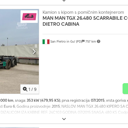
Kamion s kipom s pomičnim kontejnerom
MAN
MAN TGX 26.480 SCARRABILE 
DIETRO CABINA
San Pietro in Gu' (PD)
757 km
1
/
9
2.000 km
, snaga:
353 kW (479,95 KS)
, prva registracija:
07/2015
, vrsta goriva:
ed:
Euro 6
, Godina proizvodnje:
2015
, NASLOV: MAN TGX 26.480 KIPERO S
ALICOM IZA KABINE REF: 24C103 GODINA: 07/2015 SNAGA: 480 KS Codpfxj
JAČ: manuelni BLOKADA DIFERENCIJALA: da RETARDER/INTARDER: da OSO
 niska i sa ležajem NOSIVOST: 12.320 kg - SOLO VOZILO: 26.000 kg max. - VO