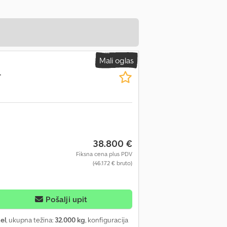
Mali oglas
4
38.800 €
Fiksna cena plus PDV
(46.172 € bruto)
Pošalji upit
el
, ukupna težina:
32.000 kg
, konfiguracija