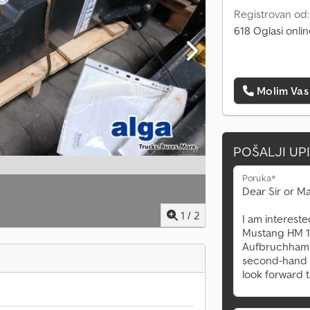
Registrovan od
618 Oglasi onli
Molim Vas
POŠALJI UP
Poruka*
1
/
2