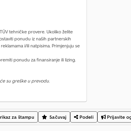
ÜV tehničke provere. Ukoliko želite
taviti ponudu iz naših partnerskih
 reklamama i/ili natpisima. Primjenjuju se
iti ponudu za finansiranje ili lizing.
će su greške u prevodu.
rikaz za štampu
Sačuvaj
Podeli
Prijavite o