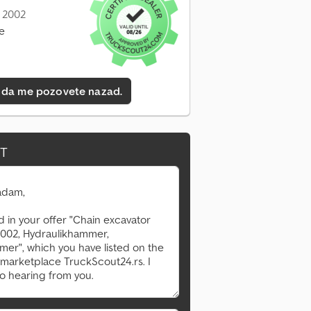
: 2002
ne
 da me pozovete nazad.
IT