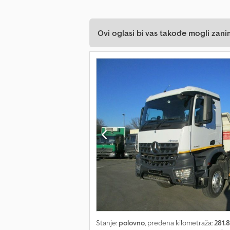
Ovi oglasi bi vas takođe mogli zani
Stanje:
polovno
, pređena kilometraža:
281.