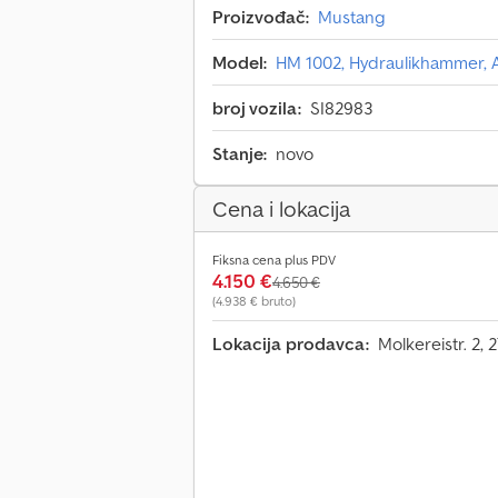
Proizvođač:
Mustang
Model:
HM 1002, Hydraulikhammer,
broj vozila:
SI82983
Stanje:
novo
Cena i lokacija
Fiksna cena plus PDV
4.150 €
4.650 €
(4.938 € bruto)
Lokacija prodavca:
Molkereistr. 2,