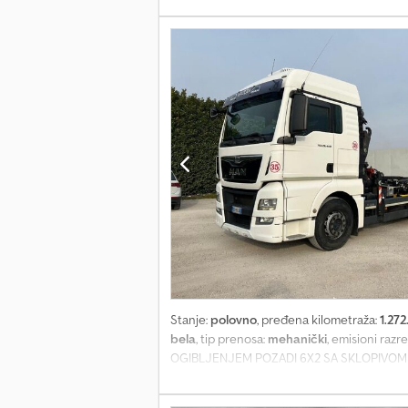
Stanje:
polovno
, pređena kilometraža:
1.27
bela
, tip prenosa:
mehanički
, emisioni razr
OGIBLJENJEM POZADI 6X2 SA SKLOPIVOM DIZ
EURO: 6 KILOMETRAŽA: 1.272.000 km MEN
4.500 mm VUČA: da POREKLO: Italija KABINA: