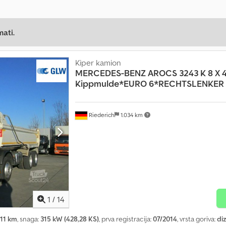
mati.
Kiper kamion
MERCEDES-BENZ
AROCS 3243 K 8 X 
Kippmulde*EURO 6*RECHTSLENKER
Riederich
1.034 km
1
/
14
811 km
, snaga:
315 kW (428,28 KS)
, prva registracija:
07/2014
, vrsta goriva:
diz