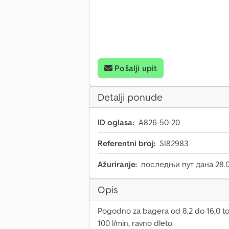
Pošalji upit
Detalji ponude
ID oglasa:
A826-50-20
Referentni broj:
SI82983
Ažuriranje:
последњи пут дана 28.0
Opis
Pogodno za bagera od 8,2 do 16,0 ton
100 l/min, ravno dleto.