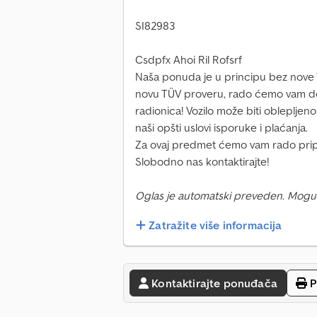
SI82983
Csdpfx Ahoi Ril Rofsrf
Naša ponuda je u principu bez nove T
novu TÜV proveru, rado ćemo vam dos
radionica! Vozilo može biti oblepljeno
naši opšti uslovi isporuke i plaćanja.
Za ovaj predmet ćemo vam rado priprem
Slobodno nas kontaktirajte!
Oglas je automatski preveden. Mogu
Zatražite više informacija
Kontaktirajte ponuđača
P