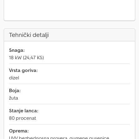
Tehnički detalji
Snaga:
18 kW (24,47 KS)
Vrsta goriva:
dizel
Boja:
žuta
Stanje lanca:
80 procenat
Oprema:
UVV bezbednosna provera, gumene gusenice,