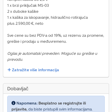
1 x brzi priključak MS-03
2 x duboke kašike
1 x kašika za iskopavanje, hidraulično rotirajuća
plus 2.590,00 €, neto
Sve cene su bez PDV-a od 19%, uz rezervu za promene,
greške i prodaju u međuvremenu.
Oglas je automatski preveden. Moguće su greške u
prevodu.
Zatražite više informacija
Dobavljač
Napomena:
Besplatno se registrujte ili
prijavite,
da biste pristupili svim informacijama.