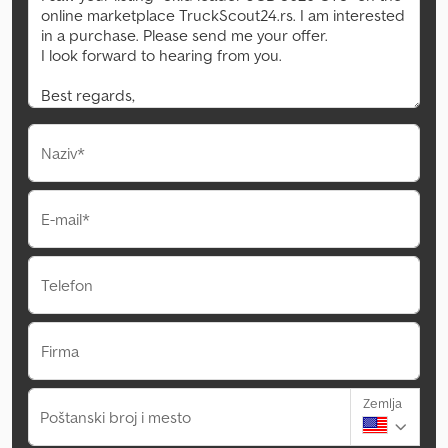
Naziv*
E-mail*
Telefon
Firma
Zemlja
Poštanski broj i mesto