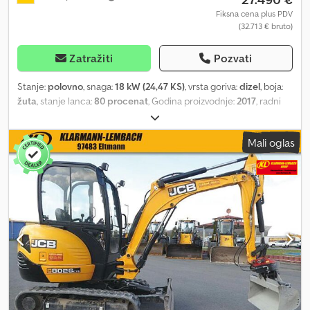
Fiksna cena plus PDV
(32.713 € bruto)
Zatražiti
Pozvati
Stanje:
polovno
, snaga:
18 kW (24,47 KS)
, vrsta goriva:
dizel
, boja:
žuta
, stanje lanca:
80 procenat
, Godina proizvodnje:
2017
, radni
sati:
1.910 h
, broj mašine/vozila:
2501306
, Oprema:
UVV
bezbednosna provera, gumene gusenice, hidraulični čekić,
Mali oglas
kabina
, Demo - mašina za iznajmljivanje * Redovno servisirana
(servisna knjižica) * uključuje brzu spojnicu MS 03 * 1 dubinska
kašika Radna težina: 2867 kg Oprema: Credpfx Aoyz Ah Hobhjf
Komforna kabina sa sigurnosnom zaštitnom folijom, sertifikovana
po ROPS/TOPS standardu, gumene gusenice širine 300 mm, short
pitch, servohidraulička ISO predkontrola: hidraulika za čekić –
džojstik elektroproporcionalan, vozačko sedište sa oprugom i
tekstilnom navlakom, nemačka verzija, ruka kašike dužine 1300
mm, planirni štit, preklopni ventil za prebacivanje sa jednostrukog
(čekić) na dvostruko delovanje, dodatna radna svetla montirana
na kabini, mazalica sa patronom, glavni prekidač akumulatora, HD
rotacioni izbočnik sa čaurama, priprema za radio uređaj Dodatna