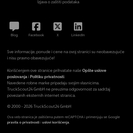
Izjava o zaštiti podataka
Blog
Facebook
X
LinkedIn
Sve informacije, ponude i cene na ovoj stranici su neobavezujuće
i nisu pravno obavezujuće!
Korišćenjem ove stranice prihvatate naše
Opšte uslove
poslovanja
i
Politiku privatnosti
.
Navedene robne marke pripadaju svojim vlasnicima.
TruckScout24 GmbH ne preuzima odgovornost za sadržaj
povezanih eksternih internet stranica.
© 2000 - 2026 TruckScout24 GmbH
Ova veb-stranica je zaštićena putem reCAPTCHA i primenjuju se Google
pravila o privatnosti
i
uslovi korišćenja
.