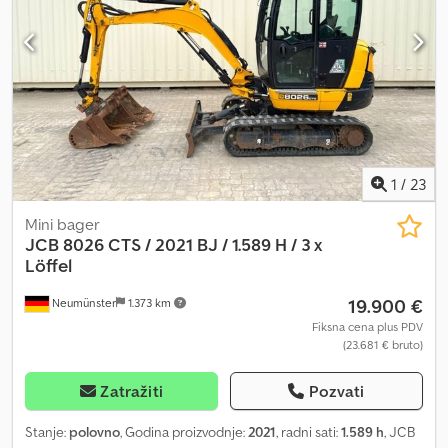
1
/
23
Mini bager
JCB
8026 CTS / 2021 BJ / 1.589 H / 3 x
Löffel
19.900 €
Neumünster
1.373 km
Fiksna cena plus PDV
(23.681 € bruto)
Zatražiti
Pozvati
Stanje:
polovno
, Godina proizvodnje:
2021
, radni sati:
1.589 h
, JCB