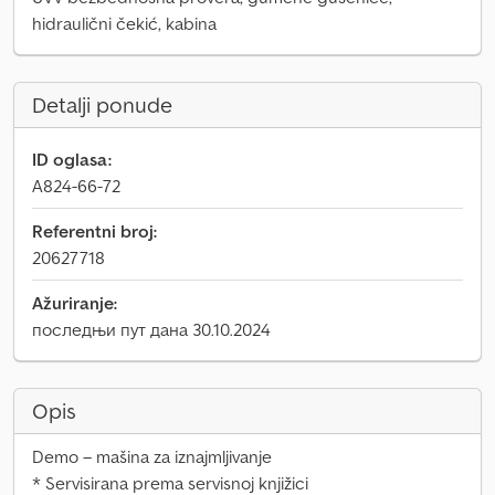
hidraulični čekić, kabina
Detalji ponude
ID oglasa:
A824-66-72
Referentni broj:
20627718
Ažuriranje:
последњи пут дана 30.10.2024
Opis
Demo – mašina za iznajmljivanje
* Servisirana prema servisnoj knjižici