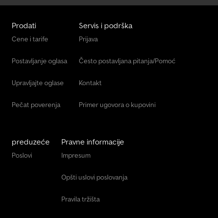
Prodati
Servis i podrška
Cene i tarife
Prijava
Postavljanje oglasa
Često postavljana pitanja/Pomoć
Upravljajte oglase
Kontakt
Pečat poverenja
Primer ugovora o kupovini
preduzeće
Pravne informacije
Poslovi
Impresum
Opšti uslovi poslovanja
Pravila tržišta