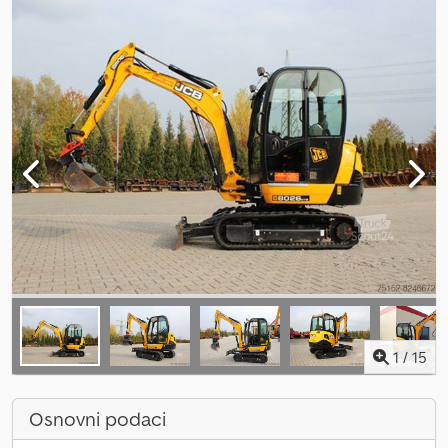
1
/
15
Osnovni podaci