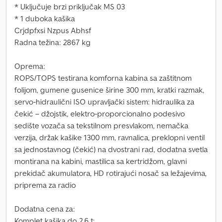
* Uključuje brzi priključak MS 03
* 1 duboka kašika
Crjdpfxsi Nzpus Abhsf
Radna težina: 2867 kg
Oprema:
ROPS/TOPS testirana komforna kabina sa zaštitnom
folijom, gumene gusenice širine 300 mm, kratki razmak,
servo-hidraulični ISO upravljački sistem: hidraulika za
čekić – džojstik, elektro-proporcionalno podesivo
sedište vozača sa tekstilnom presvlakom, nemačka
verzija, držak kašike 1300 mm, ravnalica, preklopni ventil
sa jednostavnog (čekić) na dvostrani rad, dodatna svetla
montirana na kabini, mastilica sa kertridžom, glavni
prekidač akumulatora, HD rotirajući nosač sa ležajevima,
priprema za radio
Dodatna cena za:
Komplet kašika do 2,6 t: