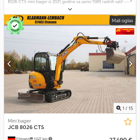
8026 CTS mini bager iz 2021. godine sa samo 1.589 radnih sati! ----*
Proizvođač: JCB * Tip: 8026 CTS * Godina proizvodnje: 2021 *
Očitani radni sati: oko 1.589 * Uključuje 3 kašike * Radna težina:
Mali oglas
2.867 kg * 18,9 kW * U dobrom stanju * Dobre gusenice * Dodatne
fotografije i video na zahtev (WhatsApp) * Cena: 19.900 EUR, bez
PDV-a + 19% PDV Crodpfx Abey N Ib Iohof ---- Za više informacija
pozovite: Erik Kortum: WhatsApp Sve informacije su bez garancije,
greške i prethodna prodaja su mogući.
1
/
15
Mini bager
JCB
8026 CTS
27.490 €
Eltmann
1.027 km