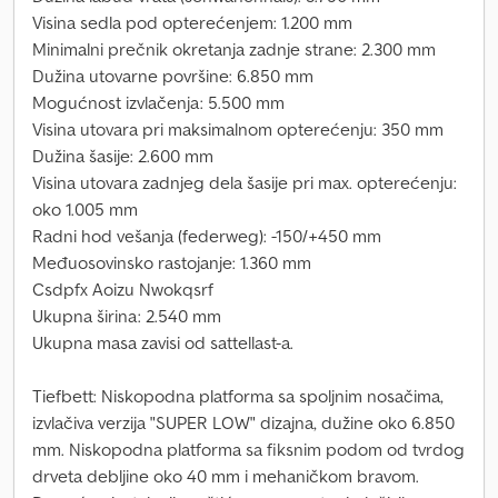
Visina sedla pod opterećenjem: 1.200 mm
Minimalni prečnik okretanja zadnje strane: 2.300 mm
Dužina utovarne površine: 6.850 mm
Mogućnost izvlačenja: 5.500 mm
Visina utovara pri maksimalnom opterećenju: 350 mm
Dužina šasije: 2.600 mm
Visina utovara zadnjeg dela šasije pri max. opterećenju:
oko 1.005 mm
Radni hod vešanja (federweg): -150/+450 mm
Međuosovinsko rastojanje: 1.360 mm
Csdpfx Aoizu Nwokqsrf
Ukupna širina: 2.540 mm
Ukupna masa zavisi od sattellast-a.
Tiefbett: Niskopodna platforma sa spoljnim nosačima,
izvlačiva verzija "SUPER LOW" dizajna, dužine oko 6.850
mm. Niskopodna platforma sa fiksnim podom od tvrdog
drveta debljine oko 40 mm i mehaničkom bravom.