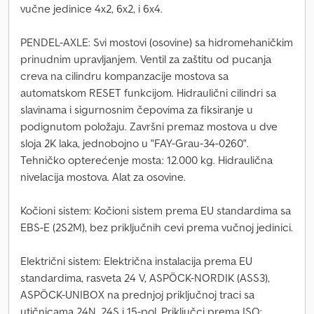
vučne jedinice 4x2, 6x2, i 6x4.
PENDEL-AXLE: Svi mostovi (osovine) sa hidromehaničkim
prinudnim upravljanjem. Ventil za zaštitu od pucanja
creva na cilindru kompanzacije mostova sa
automatskom RESET funkcijom. Hidraulični cilindri sa
slavinama i sigurnosnim čepovima za fiksiranje u
podignutom položaju. Završni premaz mostova u dve
sloja 2K laka, jednobojno u "FAY-Grau-34-0260".
Tehničko opterećenje mosta: 12.000 kg. Hidraulična
nivelacija mostova. Alat za osovine.
Kočioni sistem: Kočioni sistem prema EU standardima sa
EBS-E (2S2M), bez priključnih cevi prema vučnoj jedinici.
Električni sistem: Električna instalacija prema EU
standardima, rasveta 24 V, ASPÖCK-NORDIK (ASS3),
ASPÖCK-UNIBOX na prednjoj priključnoj traci sa
utičnicama 24N, 24S i 15-pol. Priključci prema ISO: