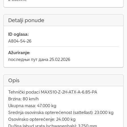
Detalji ponude
ID oglasa:
A804-54-26
Ažuriranje:
последњи пут дана 25.02.2026
Opis
Tehnički podaci MAX510-Z-2H-ATX-A-6.85-PA
Brzina: 80 km/h
Ukupna masa: 47.000 kg
Srednja osovinska opterećenost (sattellast): 23.000 kg
Osovinsko opterećenje: 24.000 kg
Dužina labud vrata (schwanenhals): 3.750 mm