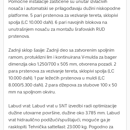
Pomoćne instalacije zaštićene su unutar izvlačivih
nosača i automatski se prilagođavaju dužini niskopodne
platforme. 5 pari prstenova za vezivanje tereta, sklopivi
spolja (LC 10.000 daN). 6 pari navojnih blokova na
unutrašnjem nosaču za montažu šrafovskih RUD
prstenova.
Zadnji sklop šasije: Zadnji deo sa zatvorenim spoljnim
ramom, protuklizni lim i kontinuirana V-mulda za bager
dimenzija oko 1.250/700 x 505 mm, otvorena pozadi. 2
para prstenova za vezivanje tereta, sklopivi spolja (LC
10.000 daN). 1 par ležećih prstenova u muldi (LC
8.000/5.300 daN). 2 para džepova za stubove 100 x 50
mm na spoljnom okviru.
Labud vrat: Labud vrat u SNT izvedbi radi optimizacije
dužine utovarne površine, dužine oko 3.785 mm. Labud
vrat hidraulično podižući/spuštajući, moguće ga je
rasklopiti. Tehnička sattellast: 23.000 kg. Pogodno za