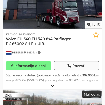
Dozvoljena ukupna masa: 55.000 kg Cena prodaje: 129.999 €,
148.100 US$
1
/
15
Kamion sa kranom
Volvo
FH 540 FH 540 8x4 Palfinger
PK 65002 SH F + JIB...
HETEREN
1.433 km
Informacije o ceni
Pozvati
Stanje:
veoma dobro (polovno)
, pređena kilometraža:
307.000 km
,
snaga:
405 kW (550,65 KS)
, prva registracija:
03/2018
, vrsta goriva:
dizel
, konfiguracija osovina:
8x4
, gorivo:
dizel
, kočnice:
kočenje
motorom
, kabina vozača:
kabina za spavanje
, tip prenosa:
Mali oglas
automatski
, emisioni razred:
Euro 6
, Godina proizvodnje:
2018
,
radni sati:
11.851 h
, Oprema:
električno podešavanje prozora
, =
Dodatne opcije i oprema = - Aluminijumski rezervoar za gorivo -