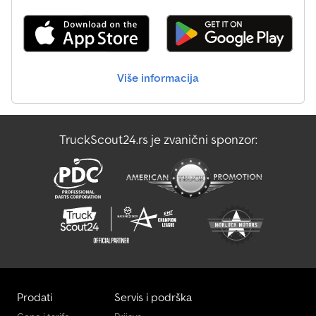
KABINE PUTEM PREDNJEG OSLONCA 5X OSLONAC
730 8x4 Broj šasije: YS2R8X40005472379 Godina proizvodnje: 2017
(STABILIZATOR) VELIKO HIDRAULIČNO VITLO SA KUKOM I
Kilometraža: oko 495.000 km Motor: 730 KS / EURO 6 / 16 litara
KOTURIMA DALJINSKO UPRAVLJANJE PRIPREMA ZA
dizel / V8 Menjač: Scania Retarder R4100 Prva osovina: 8.000 kg |
DEMONTAŽNU BALASTNU PLATFORMU PRATITE NAS NA
385/65 R 22.5 | lisnato vešanje Druga osovina: 8.400 kg | 385/65 R
INSTAGRAMU, FACEBOOKU I TIKTOKU ZA NAŠE VIDEO SNIMKE
22.5 | vazdušno ogibljenje Zadnje osovine: 13.000 kg | 315/80 R 22.5
KAMIONA/VOZILA I MAŠINA KOJE SU U PRODAJI GOVORIMO
Više informacija
| vazdušno ogibljenje | redukcija u glavčini Dozvoljena ukupna
NEMAČKI WE SPEAK ENGLISH HABLAMOS ESPAÑOL
masa vozila (GVW): 26.000 kg Dozvoljena ukupna masa skupa
vozila (GCW): 160.000 kg Csdpfjuu Ha Dsx Akqerf Oprema 500L +
500L rezervoari za gorivo AdBlue NATO / 24V električni sistem
TruckScout24.rs je zvanični sponzor:
Signalne rotacije na krovu Alcoa felne Kutija za alat PTO sa
rezervoarom od 170L JOST JSK38C sedlo 3,5" na kliznom okviru
Webasto Kabina Multifunkcionalni volan Tempomat Sunčev vizir 2
x ležaj Frižider Komforna sedišta Kutije za odlaganje Radio CD
plejer / AUX / USB Tahograf Krovni prozor = Dodatne informacije =
Opšte informacije Godina proizvodnje: 2017 Tehničke informacije
Broj cilindara: 8 Zapremina motora: 16.000 cc Nosivost: 160.000 kg
Dozvoljena ukupna masa: 42.000 kg Menjač Menjač: Scania
Retarder R4100 Konfiguracija osovina Prednja osovina: Dimenzije
pneumatika: 385/65 R 22.5; LM felne; Maks. opterećenje osovine:
8000 kg; Upravljačka; Vešanje: Lisnato Srednja osovina: Dimenzije
Prodati
Servis i podrška
pneumatika: 385/65 R 22.5; LM felne; Podizna osovina; Maks.