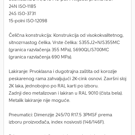
24N ISO-1185
24S ISO-3731
15-polni ISO-12098
Čelična konstrukcija: Konstrukcija od visokokvalitetnog,
sitnozrnastog čelika. Vrste čelika: S355J2+N/S355MC
(granica razvlačenja 355 MPa), S690QL/S700MC
(granica razvlačenja 690 MPa).
Lakiranje: Prvoklasna i dugotrajna zaštita od korozije
peskarenog rama zahvaljujući 2K-cink osnovi. Završni sloj
2K laka, jednobojno po RAL karti po izboru.
Zadnji deo metalizovan i lakiran u RAL 9010 (čista bela).
Metalik lakiranje nije moguće.
Pneumatici: Dimenzije 245/70 R17.5 3PMSF prema
izboru proizvođača, index nosivosti (146/146F).