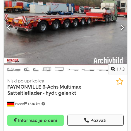
Pojačivač kočnica - Nizak nivo buke - Frižider - Aluminijumske
felne - Vazdušno ogibljenje - Sunčev štit - Ksenonska rasveta -
Kardansko vratilo (PTO) = Dalje informacije = Crjdpfxsyvh R Ae
Akqof Konfiguracija osovina Prednja osovina 1: Upravljiva Prednja
osovina 2: Upravljiva Težine Prazna masa: 22.800 kg Nosivost: 13.200
kg GVW: 36.000 kg Funkcionalno Marka nadogradnje: Palfinger PK
65002 SH F + JIB PJ 125 E CE oznaka: da Stanje Tehničko stanje:
veoma dobro Vizuelno stanje: veoma loše Finansijske informacije
Cena: Na upit
1
/
3
Niski poluprikolica
FAYMONVILLE
6-Achs Multimax
Satteltieflader - hydr. gelenkt
Essen
1.336 km
Informacije o ceni
Pozvati