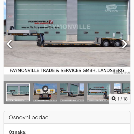
1
/
18
Osnovni podaci
Oznaka: