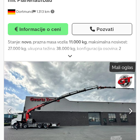
vodova (Faymonville priključci) * 2 para džepova za klanfe
Dortmund
1.313 km
ugrađena u labud-vrat, za umetljive klanfe cca 100 x 50 mm
TOVARNA PLATFORM: * Tovarna platforma na izvlačenje, dužine
cca 11.000 mm, sa zakošenjem pozadi cca 500 mm x 10° *
Informacije o ceni
Pozvati
Pneumatsko zaključavanje sa konusnim zavrtnjima i ojačanim
pozicijama za zaključavanje, dovodne linije su zaštićene unutar
Stanje:
novo
, prazna masa vozila:
11.000 kg
, maksimalna nosivost:
izvlačnih nosača i automatski se prilagođavaju dužini platforme *
27.000 kg
, ukupna težina:
38.000 kg
, konfiguracija osovina:
2
BPW osovine i ogibljenje, 1. osovina upravljiva, 2. osovina fiksna, sve
osovine
, dužina tovarnog prostora:
7.300 mm
, širina utovarnog
ostale osovine hidro-mehanički upravljive * 1. osovina sa elektro-
prostora:
2.550 mm
, dimenzija gume:
235/75 R17.5
, boja:
siva
,
magnetnom blokadom za vožnju unazad, aktivira se ručno i
Mali oglas
radna težina:
11.000 kg
, Oprema:
ABS
, Šasija: - Zavarena čelična
automatski pri ubacivanju u rikverc * Tehničko opterećenje
konstrukcija rama sa prednjim i zadnjim savijanjem i niskim
osovine: po 12.000 kg * Vazdušno ogibljenje sa ventilom za
ležištem bez zakošenja pozadi - Vrat okvira + sedlasta ploča 225
podizanje i spuštanje * Pneumatici 235/75 R 17.5 3PMSF dvostruki
mm - Nisko ležište projektovano za tačkasto opterećenje 25 t na 5
Codpfx Akjrgzv Nsqerf * Mehaničke potporne noge sa 2-stepenim
m - Spoljni ram zatvoren spolja sa zavarenim prstenovima za
menjačem i ručicom. JOST Modul B – statičko nosivo
vezivanje - Zamenjivi 2" kraljevski zupčanik (king pin) - Zadnja
opterećenje cca 50.000 kg * Na tovarnoj platformi je neprekidan i
kačna šina za alu-rampu Csdpfjiu Eu Njx Akqjrf Osovine i
između osovina prekinut pod od tvrdog drveta cca 50 mm
pneumatike: - BPW niskopodna osovina, po 10 t opterećenja po
(povećava koeficijent trenja) * Duguljaste rupe za kačenje i
osovini, prečnik mehura 360 mm - Vazdušno ogibljenje sa
pomeranje prelaznih elemenata: - na fiksnom delu iza labud-vrata
mogućnošću podizanja i spuštanja, hod 220 mm (-60/+160 mm) -
- na prednjem delu platforme * 1 pomerivi srednji sto, cca 500 mm
Wabco SmartBoard sa ECAS funkcijom za 2 visine kvačenja + 100
širok, za izvlačnu cev velikog preseka, sa rebrastim podom, napred