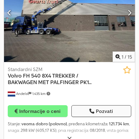
1
/
15
Standardni SZM
Volvo
FH 540 8X4 TREKKER /
BAKWAGEN MET PALFINGER PK1...
Andelst
1.435 km
Informacije o ceni
Pozvati
Stanje:
veoma dobro (polovno)
, pređena kilometraža:
121.734 km
,
snaga:
298 kW (405,17 KS)
, prva registracija:
08/2018
, vrsta goriva:
dizel
, dimenzija gume:
385/65/22.5
, konfiguracija osovina:
8x4
,