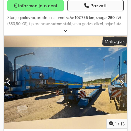
nosivost osovine: 10.000 kg; Upravljačka; Opruga: lisnato vešanje
Informacije o ceni
Pozvati
Zadnja osovina 1: Dimenzije pneumatika: 315/70/22.5; Duple gume;
Diferencijalna blokada; Maks. nosivost osovine: 10.500 kg; Opruga:
Stanje:
polovno
, pređena kilometraža:
107.755 km
, snaga:
260 kW
vazdušno vešanje Zadnja osovina 2: Dimenzije pneumatika:
(353,50 KS)
, tip prenosa:
automatski
, vrsta goriva:
dizel
, boja:
žuta
,
315/70/22.5; Duple gume; Diferencijalna blokada; Maks. nosivost
stanje pneumatika:
60 procenat
, konfiguracija osovina:
6x6
, prva
osovine: 10.500 kg; Opruga: vazdušno vešanje Težine Prazna masa:
registracija:
08/2009
, emisioni razred:
Euro 3
, Godina proizvodnje:
30.075 kg Nosivost: 10.925 kg Dozvoljena ukupna masa: 41.000 kg
Mali oglas
2009
, Oprema:
ABS, diferencijalna blokada, dizalica, klima
Funkcionalno Podizna kapacitet: 30.000 kg Visina dizanja: 3.600
uređaj, kontrola proklizavanja, ugrađeni računar, vučna
cm Kran: PALFINGER PK135.002 TEC7 + JIB PJ190, godina
spojnica prikolice
, = Dodatne opcije i pribor = - Električni
proizvodnje 2018, iza kabine Stanje Tehničko stanje: veoma dobro
podizači prozora - Električno podesivi spoljašnji retrovizori -
Vizuelno stanje: veoma dobro VOLVO FH540 8X4 TEGLJAČ /
Elektronski sistem kočenja (EBS) - Grejač - Maglenke - Radio -
KAMION SA DIZALICOM PALFINGER PK135.002 TEC7 + JIB PJ190
Servoupravljač - Grejanje sedišta - Kutija sa alatima - Centralno
EURO 6 L PAKET 540 KS 8X4 pogon Međuosovinsko rastojanje
podmazivanje = Napomene = Grove GMK3055 6x6 55 tona, 43
460 cm Lisnate opruge / vazdušno vešanje FH spavaća kabina sa
metra Grove GMK 3055 6x6 55 tona 43 metra dužina krana
klimom, frižider Navigacija Kamera za bočni pogled I-Shift menjač
Automatski menjač Klima uređaj Euro 3 ABS Gume 60% Komfor
Volvo motorna kočnica (VEB) Klizna sedlasta spojka VBG kuka za
paket Rado ćemo vas očekivati na konsultacijama Potpisivanje
prikolicu Kutija za alat PALFINGER PK135.002 TEC7 + JIB PJ190
ugovora ili preuzimanje vozila može se obaviti u našem salonu.
kran Radni sati krana: 6453 14x hidraulično izvlačenje Hladnjak ulja
Molimo vas da se dogovorite za termin. Ako ne možete doći u naš
za hidrauliku krana Vitlo 5x podržan Daljinsko upravljanje
salon, nudićemo vam kompletnu uslugu putem telefona/e-
Maksimalna nosivost 30.000 kg Maksimalna nosivost na 4,5 m:
pošte/WhatsApp-a/faksa. Po želji, dostavićemo vam vaše novo
1
/
13
22.100 kg Maksimalna nosivost na 32,00 m: 1.280 kg
vozilo direktno na vašu adresu. To znači najbolju cenu,
Credpfxsyiupwo Akqof Radna visina 36,00 metara