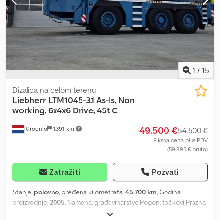
1
/
15
Dizalica na celom terenu
Liebherr
LTM1045-3.1 As-Is, Non
working, 6x4x6 Drive, 45t C
49.500 €
Groenlo
1.391 km
54.500 €
Fiksna cena plus PDV
(59.895 € bruto)
Zatražiti
Pozvati
Stanje:
polovno
, pređena kilometraža:
45.700 km
, Godina
proizvodnje:
2005
, Namena: građevinarstvo Pogon: točkovi Prazna
masa: 36.000 kg Kapacitet podizanja: 45.000 kg Dimenzije