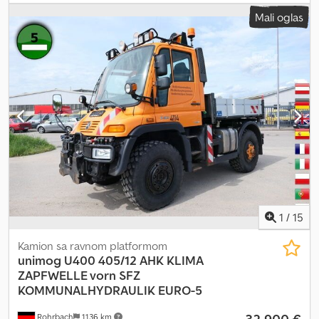
teretnog prostora: 1150 x 270 x 390 cm Serijski broj: 53517 Csdpjyl
Mali oglas
Huwsfx Ai Njrf Stanje prednjih guma: 70 Stanje zadnjih guma: 70 Za
dodatne informacije obratite se kompaniji PFEIFER GROUP.
1
/
15
Kamion sa ravnom platformom
unimog
U400 405/12 AHK KLIMA
ZAPFWELLE vorn SFZ
KOMMUNALHYDRAULIK EURO-5
Rohrbach
1.136 km