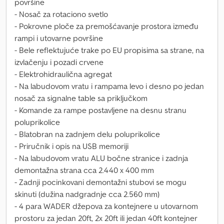
površine
- Nosač za rotaciono svetlo
- Pokrovne ploče za premošćavanje prostora između
rampi i utovarne površine
- Bele reflektujuće trake po EU propisima sa strane, na
izvlačenju i pozadi crvene
- Elektrohidraulična agregat
- Na labudovom vratu i rampama levo i desno po jedan
nosač za signalne table sa priključkom
- Komande za rampe postavljene na desnu stranu
poluprikolice
- Blatobran na zadnjem delu poluprikolice
- Priručnik i opis na USB memoriji
- Na labudovom vratu ALU bočne stranice i zadnja
demontažna strana cca 2.440 x 400 mm
- Zadnji pocinkovani demontažni stubovi se mogu
skinuti (dužina nadgradnje cca 2.560 mm)
- 4 para WADER džepova za kontejnere u utovarnom
prostoru za jedan 20ft, 2x 20ft ili jedan 40ft kontejner