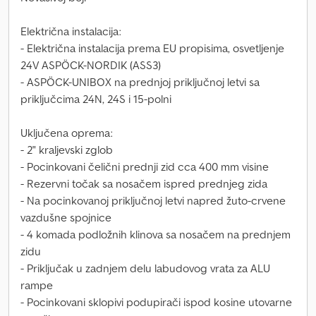
Električna instalacija:
- Električna instalacija prema EU propisima, osvetljenje
24V ASPÖCK-NORDIK (ASS3)
- ASPÖCK-UNIBOX na prednjoj priključnoj letvi sa
priključcima 24N, 24S i 15-polni
Uključena oprema:
- 2" kraljevski zglob
- Pocinkovani čelični prednji zid cca 400 mm visine
- Rezervni točak sa nosačem ispred prednjeg zida
- Na pocinkovanoj priključnoj letvi napred žuto-crvene
vazdušne spojnice
- 4 komada podložnih klinova sa nosačem na prednjem
zidu
- Priključak u zadnjem delu labudovog vrata za ALU
rampe
- Pocinkovani sklopivi podupirači ispod kosine utovarne