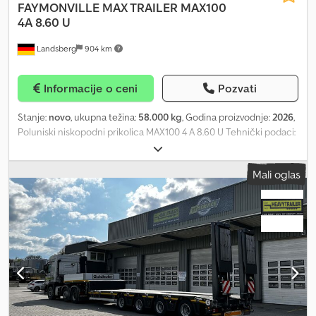
FAYMONVILLE
MAX TRAILER MAX100
4A 8.60 U
Landsberg
904 km
Informacije o ceni
Pozvati
Stanje:
novo
, ukupna težina:
58.000 kg
, Godina proizvodnje:
2026
,
Poluniski niskopodni prikolica MAX100 4 A 8.60 U Tehnički podaci:
Brzina: 80 km/h Ukupna težina: 60.800 kg Sedlena opterećenost:
18.000 kg Osovinsko opterećenje: 42.800 kg Tara Nosivost Dužina
Mali oglas
labudovog vrata: 3.850 mm Visina sedla pod opterećenjem: 1.250
mm Dužina utovarne površine: 8.600 mm Izvlačenje: do 5.400 mm
Međuosovinsko rastojanje: 1.360 mm Radijus okretanja pozadi:
2.300 mm Visina utovarne površine pri max. opterećenju: 860 mm
Ukupna širina: 2.540 mm Hod ogibljenja: -55/+145 mm Tehnički opis:
Labudov vrat: Sa zakošenim uglovima napred 45° i zadnjim
zakošenjem cca 760 mm x 10° 3 para veznih prstenova (LC 5.000
daN) Tvrdi drveni pod debljine 30 mm Utoverna površina na
izvlačenje Sa zadnjim zakošenjem cca 1.000 mm x 8° 5 parova
sklopivih veznih prstenova sa spoljne strane (LC 5.000 daN) 3 para