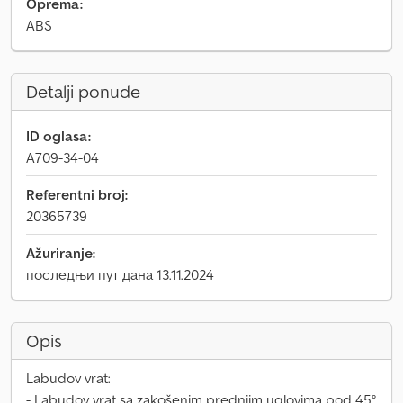
Oprema:
ABS
Detalji ponude
ID oglasa:
A709-34-04
Referentni broj:
20365739
Ažuriranje:
последњи пут дана 13.11.2024
Opis
Labudov vrat:
- Labudov vrat sa zakošenim prednjim uglovima pod 45°