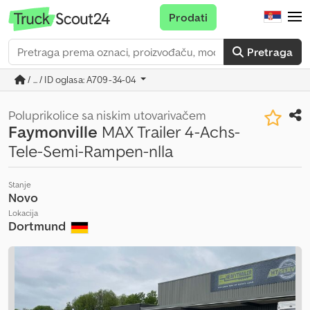
Prodati
Pretraga
/ ... / ID oglasa: A709-34-04
Poluprikolice sa niskim utovarivačem
Faymonville
MAX Trailer 4-Achs-
Tele-Semi-Rampen-nlla
Stanje
Novo
Lokacija
Dortmund