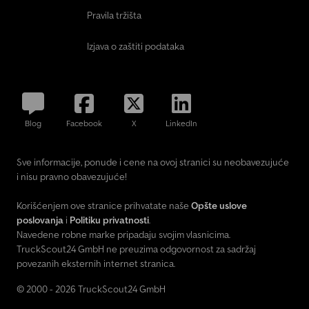
(Roll Stability Support) -Osovina sa regulacijom opterećenja na
Pravila tržišta
prvoj osovini sa pomoć pri kretanju (prisilno spuštanje osovine
putem TIM-a moguće) Oprema: -4 klinasta podmetača sa držačem
Izjava o zaštiti podataka
-2 para signalnih tabli 423 mm x 423 mm, sa 2 pozicijska svetla i
priključkom za rotaciono svetlo, beskonačno podesive do 3.950
mm -Mogućnost fiksiranja na labudovom vratu i tovarnoj površini
(alternativno na rampi, ako postoji), uključeno -Uklonjiva zaštitna
ploča na kraju bager mulda -Elektro-hidraulični agregat za
Blog
Facebook
X
LinkedIn
upravljanje rampama -Upravljanje rampama bežičnim daljinskim
upravljačem -Hidraulične potporne noge na zadnjem delu vozila
za stabilizaciju pri utovaru -1 par dodatnih zadnjih svetala za vožnju
Sve informacije, ponude i cene na ovoj stranici su neobavezujuće
unazad, aktiviraju se u rikvercu -Drvene proširne letve od ariša
i nisu pravno obavezujuće!
(opcija)
Korišćenjem ove stranice prihvatate naše
Opšte uslove
poslovanja
i
Politiku privatnosti
.
Navedene robne marke pripadaju svojim vlasnicima.
TruckScout24 GmbH ne preuzima odgovornost za sadržaj
povezanih eksternih internet stranica.
© 2000 - 2026 TruckScout24 GmbH