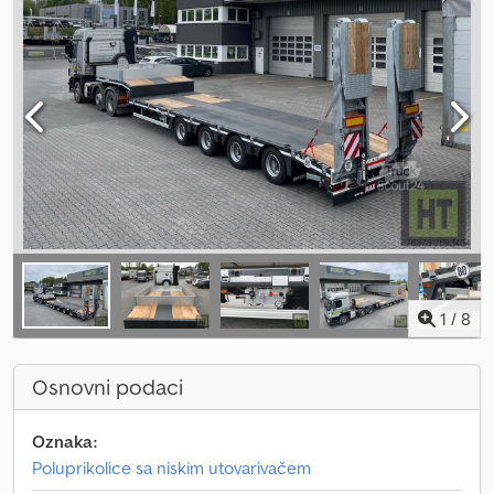
1
/
8
Osnovni podaci
Oznaka:
Poluprikolice sa niskim utovarivačem