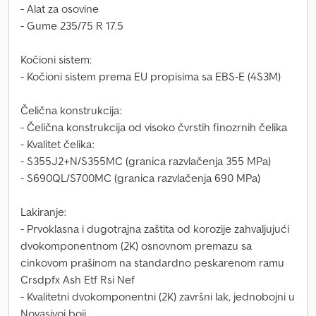
- Alat za osovine
- Gume 235/75 R 17.5
Kočioni sistem:
- Kočioni sistem prema EU propisima sa EBS-E (4S3M)
Čelična konstrukcija:
- Čelična konstrukcija od visoko čvrstih finozrnih čelika
- Kvalitet čelika:
- S355J2+N/S355MC (granica razvlačenja 355 MPa)
- S690QL/S700MC (granica razvlačenja 690 MPa)
Lakiranje:
- Prvoklasna i dugotrajna zaštita od korozije zahvaljujući
dvokomponentnom (2K) osnovnom premazu sa
cinkovom prašinom na standardno peskarenom ramu
Crsdpfx Ash Etf Rsi Nef
- Kvalitetni dvokomponentni (2K) završni lak, jednobojni u
Novasivoj boji