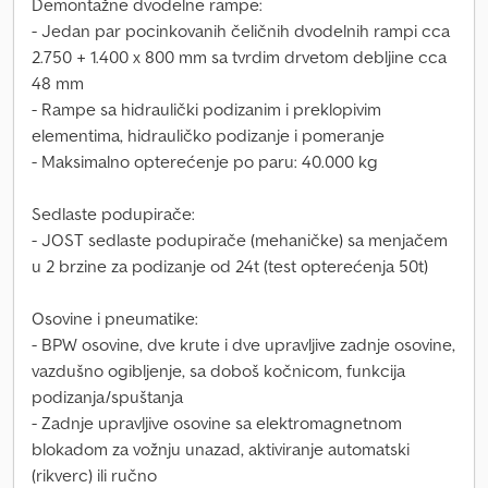
Demontažne dvodelne rampe:
- Jedan par pocinkovanih čeličnih dvodelnih rampi cca
2.750 + 1.400 x 800 mm sa tvrdim drvetom debljine cca
48 mm
- Rampe sa hidraulički podizanim i preklopivim
elementima, hidrauličko podizanje i pomeranje
- Maksimalno opterećenje po paru: 40.000 kg
Sedlaste podupirače:
- JOST sedlaste podupirače (mehaničke) sa menjačem
u 2 brzine za podizanje od 24t (test opterećenja 50t)
Osovine i pneumatike:
- BPW osovine, dve krute i dve upravljive zadnje osovine,
vazdušno ogibljenje, sa doboš kočnicom, funkcija
podizanja/spuštanja
- Zadnje upravljive osovine sa elektromagnetnom
blokadom za vožnju unazad, aktiviranje automatski
(rikverc) ili ručno