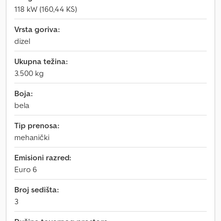
118 kW (160,44 KS)
Vrsta goriva:
dizel
Ukupna težina:
3.500 kg
Boja:
bela
Tip prenosa:
mehanički
Emisioni razred:
Euro 6
Broj sedišta:
3