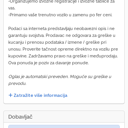
-Organizujemo izvozne registracije i izvozne tablice za
vas.
-Primamo vaše trenutno vozilo u zamenu po fer ceni.
Podaci sa interneta predstavljaju neobavezni opis i ne
garantuju svojstva. Prodavac ne odgovara za greške u
kucanju i prenosu podataka / izmene / greške pri
unosu. Proverite tačnost opreme direktno na vozilu pre
kupovine. Zadržavamo pravo na greške i međuprodaju.
Ova ponuda je poziv za davanje ponude.
Oglas je automatski preveden. Moguće su greške u
prevodu.
Zatražite više informacija
Dobavljač