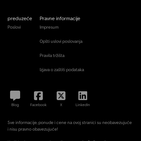
preduzeće
Pravne informacije
Poslovi
Impresum
Opšti uslovi poslovanja
Pravila tržišta
Izjava o zaštiti podataka
Blog
Facebook
X
LinkedIn
Sve informacije, ponude i cene na ovoj stranici su neobavezujuće
i nisu pravno obavezujuće!