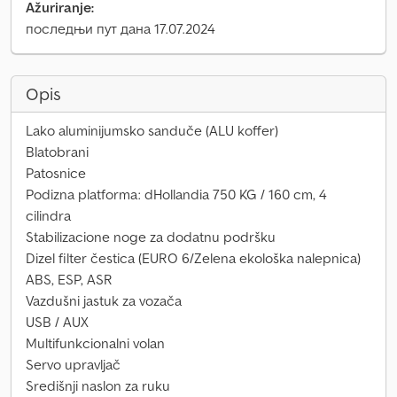
Ažuriranje:
последњи пут дана 17.07.2024
Opis
Lako aluminijumsko sanduče (ALU koffer)
Blatobrani
Patosnice
Podizna platforma: dHollandia 750 KG / 160 cm, 4
cilindra
Stabilizacione noge za dodatnu podršku
Dizel filter čestica (EURO 6/Zelena ekološka nalepnica)
ABS, ESP, ASR
Vazdušni jastuk za vozača
USB / AUX
Multifunkcionalni volan
Servo upravljač
Središnji naslon za ruku