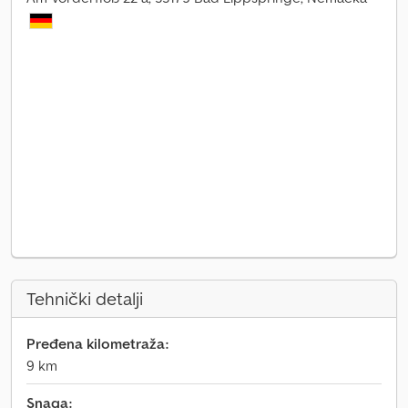
Tehnički detalji
Pređena kilometraža:
9 km
Snaga: