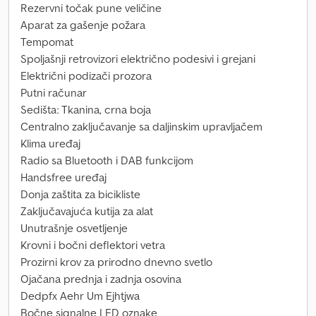
Rezervni točak pune veličine
Aparat za gašenje požara
Tempomat
Spoljašnji retrovizori električno podesivi i grejani
Električni podizači prozora
Putni računar
Sedišta: Tkanina, crna boja
Centralno zaključavanje sa daljinskim upravljačem
Klima uređaj
Radio sa Bluetooth i DAB funkcijom
Handsfree uređaj
Donja zaštita za bicikliste
Zaključavajuća kutija za alat
Unutrašnje osvetljenje
Krovni i bočni deflektori vetra
Prozirni krov za prirodno dnevno svetlo
Ojačana prednja i zadnja osovina
Dedpfx Aehr Um Ejhtjwa
Bočne signalne LED oznake