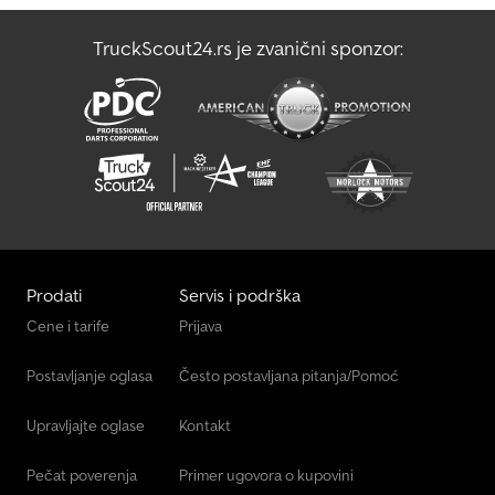
* Transportne kutije * Zaštita za ivice tereta * Vazdušni jastuci za
stabilizaciju * Blokatori točkova * itd. Mogućnost finansiranja i
TruckScout24.rs je zvanični sponzor:
lizinga Izrađujemo nadogradnje svih dimenzija na svaku šasiju.
Cerada, GFK sendvič paneli, aluminijum. Posetite nas na:
Nadogradnje - kompletna vozila - prikolice - savetovanje -
finansiranje Zadržavamo pravo na greške i međuprodaju, ne
preuzimamo odgovornost za štamparske ili pravopisne greške.
Prodati
Servis i podrška
Cene i tarife
Prijava
Postavljanje oglasa
Često postavljana pitanja/Pomoć
Upravljajte oglase
Kontakt
Pečat poverenja
Primer ugovora o kupovini