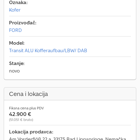
Oznaka:
Kofer
Proizvođač:
FORD
Model:
Transit ALU Kofferaufbau/LBW/ DAB
Stanje:
novo
Cena i lokacija
Fiksna cena plus PDV
42.900 €
(51.051 € bruto)
Lokacija prodavca:
Am Vorderflöß 22 a, 33175 Bad Lippspringe, Nemačka