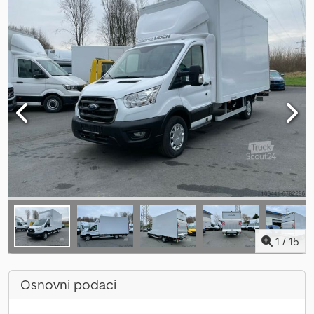
1
/
15
Osnovni podaci