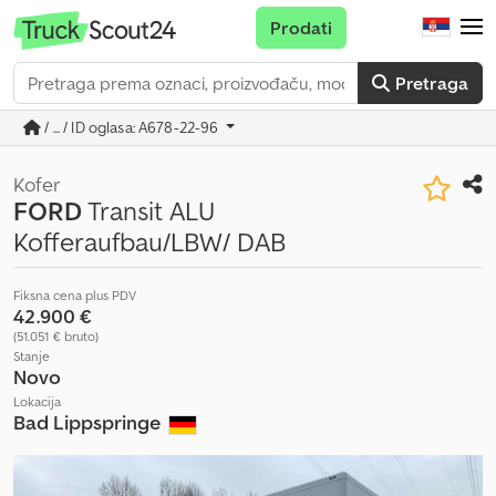
Prodati
Pretraga
/ ... / ID oglasa: A678-22-96
Kofer
FORD
Transit ALU
Kofferaufbau/LBW/ DAB
Fiksna cena plus PDV
42.900 €
(51.051 € bruto)
Stanje
Novo
Lokacija
Bad Lippspringe