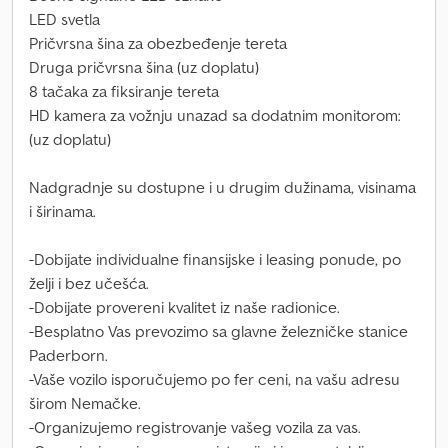
LED svetla
Pričvrsna šina za obezbeđenje tereta
Druga pričvrsna šina (uz doplatu)
8 tačaka za fiksiranje tereta
HD kamera za vožnju unazad sa dodatnim monitorom:
(uz doplatu)
Nadgradnje su dostupne i u drugim dužinama, visinama
i širinama.
-Dobijate individualne finansijske i leasing ponude, po
želji i bez učešća.
-Dobijate provereni kvalitet iz naše radionice.
-Besplatno Vas prevozimo sa glavne železničke stanice
Paderborn.
-Vaše vozilo isporučujemo po fer ceni, na vašu adresu
širom Nemačke.
-Organizujemo registrovanje vašeg vozila za vas.