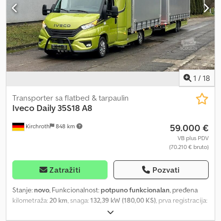
1
/
18
Transporter sa flatbed & tarpaulin
Iveco
Daily 35S18 A8
59.000 €
Kirchroth
848 km
VB plus PDV
(70.210 € bruto)
Zatražiti
Pozvati
Stanje:
novo
, Funkcionalnost:
potpuno funkcionalan
, pređena
kilometraža:
20 km
, snaga:
132,39 kW (180,00 KS)
, prva registracija:
12/2025
, vrsta goriva:
dizel
, prazna masa vozila:
2.650 kg
,
maksimalna nosivost:
850 kg
, ukupna težina:
3.500 kg
, stanje